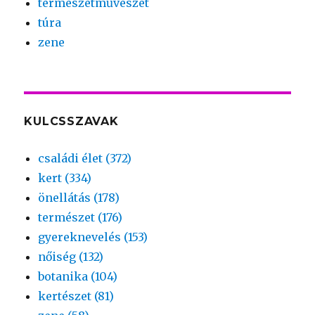
természetművészet
túra
zene
KULCSSZAVAK
családi élet (372)
kert (334)
önellátás (178)
természet (176)
gyereknevelés (153)
nőiség (132)
botanika (104)
kertészet (81)