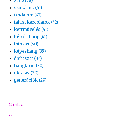
zene (58)
szokások (51)
irodalom (42)
falusi karcolatok (42)
kertművelés (41)
kép és hang (41)
fotózás (40)
képeshang (35)
építészet (34)
hangfarm (30)
oktatás (30)
generációk (29)
Címlap