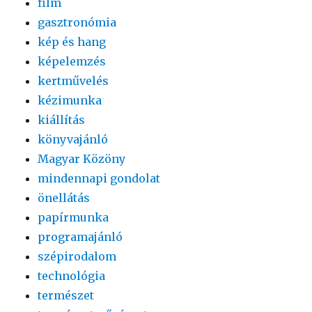
film
gasztronómia
kép és hang
képelemzés
kertművelés
kézimunka
kiállítás
könyvajánló
Magyar Közöny
mindennapi gondolat
önellátás
papírmunka
programajánló
szépirodalom
technológia
természet