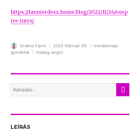
https://fannierdesz.home.blog/2022/11/24/ensp
ire-intro/
Szerző
Erdész Fanni
Publikálva
2023. február 06.
Témakör
mindennapi
gondolat
Kulcsszavak
nőiség
angol
KER
Search
for:
LEÍRÁS