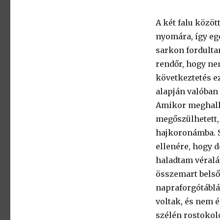
A két falu közö
nyomára, így egé
sarkon fordultam
rendőr, hogy ne
következtetés e
alapján valóban 
Amikor meghallo
megőszülhetett,
hajkoronámba. S
ellenére, hogy 
haladtam véraláf
összemart bels
napraforgótábláb
voltak, és nem é
szélén rostokoló