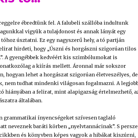
eggelre ébredtünk fel. A falubeli szállóba indultunk
agunkkal vigyük a tulajdonost és annak lányát egy
 tóhoz úsztatni. Ez egy nagyszerű hely, a tó partján
elirat hirdeti, hogy „Úszni és horgászni szigorúan tilos
s.”. A gyengébbek kedvéért kis szimbólumokat is
vonatkozólag a kiírás mellett. Áronnal már sokszor
n, hogyan lehet a horgászat szigorúan életveszélyes, de
, nem tudhat mindenki világosan fogalmazni. A legjobb
ó hiányában a felirat, mint alapigazság értelmezhető, a
szatra általában.
án grammatikai ínyencségeket szívesen taglaló
tt neveznek baráti körben „nyelvtannácinak”. S persze
ikkben és könyvben képes vagyok a hibákat kiszúrni,