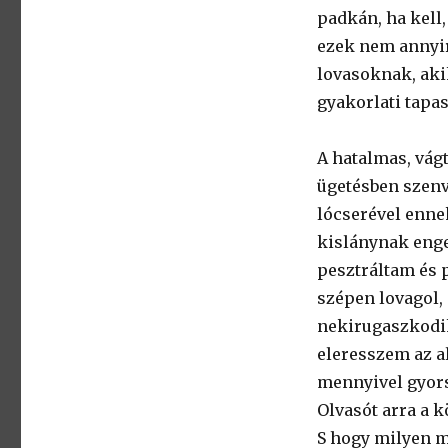
padkán, ha kell,
ezek nem annyir
lovasoknak, aki
gyakorlati tapas
A hatalmas, vág
ügetésben szenve
lócserével enne
kislánynak enge
pesztráltam és 
szépen lovagol, c
nekirugaszkodik
eleresszem az a
mennyivel gyors
Olvasót arra a k
S hogy milyen m