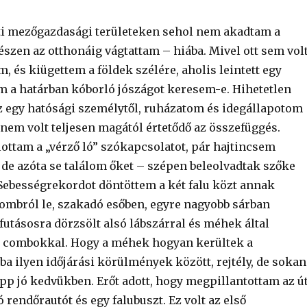
tti mezőgazdasági területeken sehol nem akadtam a
szen az otthonáig vágtattam – hiába. Mivel ott sem volt
, és kiügettem a földek szélére, aholis leintett egy
m a határban kóborló jószágot keresem-e. Hihetetlen
z egy hatósági személytől, ruházatom és idegállapotom
nem volt teljesen magától értetődő az összefüggés.
ttam a „vérző ló” szókapcsolatot, pár hajtincsem
 de azóta se találom őket – szépen beleolvadtak szőke
ebességrekordot döntöttem a két falu közt annak
dombról le, szakadó esőben, egyre nagyobb sárban
utásosra dörzsölt alsó lábszárral és méhek által
ő combokkal. Hogy a méhek hogyan kerültek a
a ilyen időjárási körülmények között, rejtély, de sokan
pp jó kedvükben. Erőt adott, hogy megpillantottam az ú
 rendőrautót és egy falubuszt. Ez volt az első