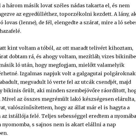
l a három másik lovat széles nádas takarta el, és nem
gezve az egyedülléthez, toporzékolni kezdett. A lány, a
 lovas (lenne), de fél, elengedte a szárat, mire a ló sebe
hazafelé.
t kint voltam a tóból, az ott maradt telivért kihoztam,
rat dobtam rá, és ahogy voltam, mezítláb, vizes bikinib
másik ló után, hogy megfogjam, mielőtt valamelyik
 érhetné. Izgalmas napjuk volt a galgagutai polgároknak
abadult, megvadult ló verte fel az utcák csendjét, majd
y bikinis őrült, aki minden szembejövőre ráordított, ho
. Mivel az összes megrémült lakó készségesen elárulta,
vat, valószínűsítettem, hogy az állat már el is hagyta a
n az istállója felé. Teljes sebességgel eredtem a nyomába
n nyomomba, s sajnos nem is akart elállni a nap
ben.