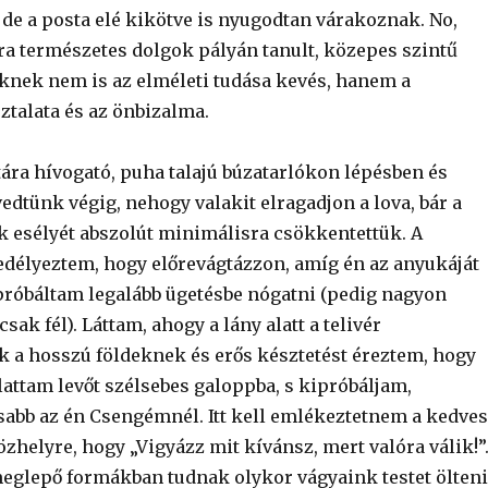
 de a posta elé kikötve is nyugodtan várakoznak. No,
a természetes dolgok pályán tanult, közepes szintű
knek nem is az elméleti tudása kevés, hanem a
ztalata és az önbizalma.
tára hívogató, puha talajú búzatarlókon lépésben és
dtünk végig, nehogy valakit elragadjon a lova, bár a
k esélyét abszolút minimálisra csökkentettük. A
délyeztem, hogy előrevágtázzon, amíg én az anyukáját
próbáltam legalább ügetésbe nógatni (pedig nagyon
sak fél). Láttam, ahogy a lány alatt a telivér
 a hosszú földeknek és erős késztetést éreztem, hogy
lattam levőt szélsebes galoppba, s kipróbáljam,
abb az én Csengémnél. Itt kell emlékeztetnem a kedves
özhelyre, hogy „Vigyázz mit kívánsz, mert valóra válik!”
eglepő formákban tudnak olykor vágyaink testet ölteni