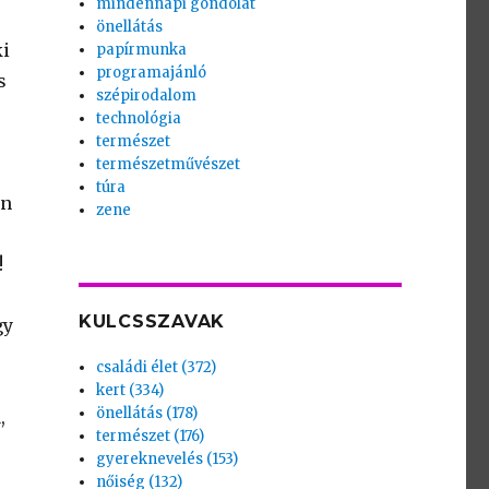
mindennapi gondolat
önellátás
ki
papírmunka
programajánló
s
szépirodalom
technológia
természet
természetművészet
túra
en
zene
!
KULCSSZAVAK
gy
családi élet (372)
kert (334)
önellátás (178)
,
természet (176)
gyereknevelés (153)
nőiség (132)