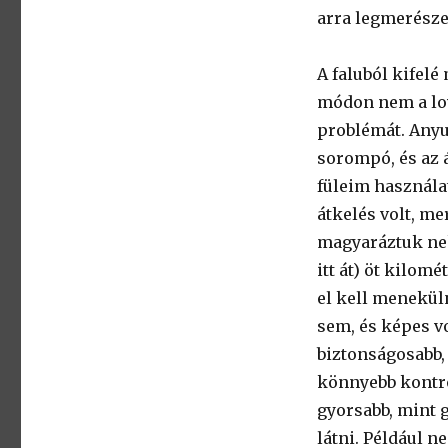
arra legmerész
A faluból kifelé
módon nem a lo
problémát. Anyuk
sorompó, és az 
füleim használa
átkelés volt, me
magyaráztuk nek
itt át) öt kilom
el kell menekül
sem, és képes vo
biztonságosabb, 
könnyebb kontrol
gyorsabb, mint g
látni. Például n