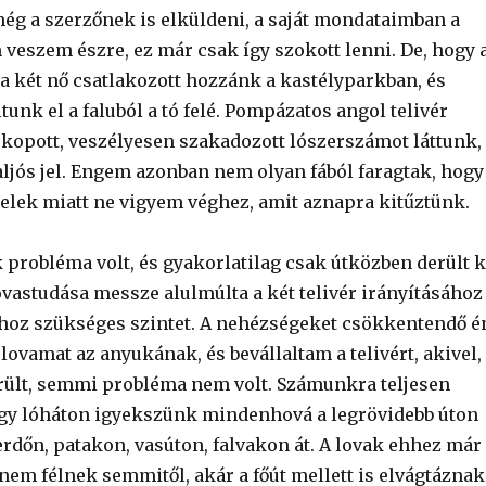
még a szerzőnek is elküldeni, a saját mondataimban a
 veszem észre, ez már csak így szokott lenni. De, hogy 
 a két nő csatlakozott hozzánk a kastélyparkban, és
unk el a faluból a tó felé. Pompázatos angol telivér
, kopott, veszélyesen szakadozott lószerszámot láttunk,
baljós jel. Engem azonban nem olyan fából faragtak, hogy
jelek miatt ne vigyem véghez, amit aznapra kitűztünk.
probléma volt, és gyakorlatilag csak útközben derült k
ovastudása messze alulmúlta a két telivér irányításához
ához szükséges szintet. A nehézségeket csökkentendő é
ovamat az anyukának, és bevállaltam a telivért, akivel,
rült, semmi probléma nem volt. Számunkra teljesen
gy lóháton igyekszünk mindenhová a legrövidebb úton
, erdőn, patakon, vasúton, falvakon át. A lovak ehhez már
nem félnek semmitől, akár a főút mellett is elvágtáznak