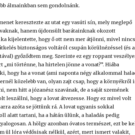
ebb álmainkban sem gondolnánk.
 menet keresztezte az utat egy vasúti sín, mely meglepő
vaknak, hanem újdonsült barátainknak okozott
a kijelentette, hogy ő ott nem mer átjönni, mivel ninc
átkelés biztonságos voltáról csupán körülnézéssel (és a
tával) győződtem meg. Szerinte ez egy roppant veszélye
rt „mi történne, ha hirtelen jönne a vonat?”. Hiába
i, hogy ha a vonat (ami naponta négy alkalommal hala
éternél közelebb van, olyan zajt csap, hogy a környékről i
ni, nem hitt a józanész szavának, de a saját szemének
lt leszállni, hogy a lovat átvezesse. Hogy ez mivel volt
arra azóta se jöttünk rá. A lovat ugyanis sokkal
l alatt tartani, ha a hátán ülünk, a haladás pedig
yalogosan. A hölgy azonban óvatos természet, ezt be ke
em ül lóra védősisak nélkül, azért, mert ismert valakit,