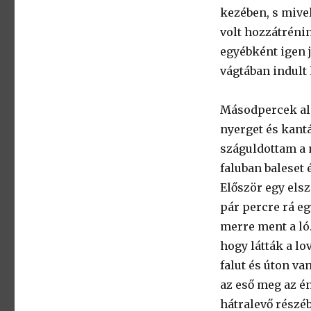
kezében, s mive
volt hozzátrénin
egyébként igen jó
vágtában indult 
Másodpercek alat
nyerget és kantá
száguldottam a 
faluban baleset
Először egy elsz
pár percre rá eg
merre ment a ló
hogy látták a lo
falut és úton va
az eső meg az é
hátralevő részé