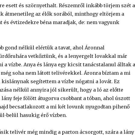
jre esett és szörnyethalt. Részemről inkább törjem szét a
ak átmenetileg az élők sorából, minthogy eltörjem a
 és évtizedekre béna maradjak, de: nem vagyunk
b gond nélkül elértük a tavat, ahol Áronnal
ürdőruhára vetkőztünk, és a lenyergelt lovakkal már
 a vízbe. Anya és lánya egy kicsit tanácstalanul álltak 
t még soha nem látott telivérekkel. Áronra bíztam a mi
a kislánynak segítettem a vízbe nógatni a lovát. Ez
ása nélkül annyira jól sikerült, hogy a ló az előtte
ány feje fölött átugorva csobbant a tóban, ahol úszott
majd becsatlakozott a mi két lovunk nyugodtan pihenő
ül-belül hasukig érő vízben.
sik telivér még mindig a parton ácsorgott, szára a lány