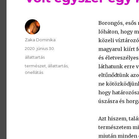
Borongós, esős r
lóháton, hogy m
Szerző
Zaka Dominika
közeli víztározó
Publikálva
2020. június 30.
magyarul kiírt f
Témakör
állattartás
és életveszélye
Kulcsszavak
természet
állattartás
láthatunk erre 
önellátás
eltűnődtünk azo
ne kötözködjünk
hogy határozósz
úszásra és horgá
Azt hiszem, tal
természetem mia
miután minden c