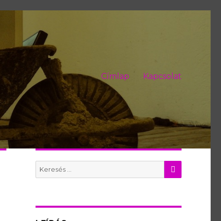
Címlap
Kapcsolat
KERES
Search
for: