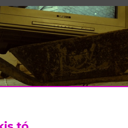
s tó...