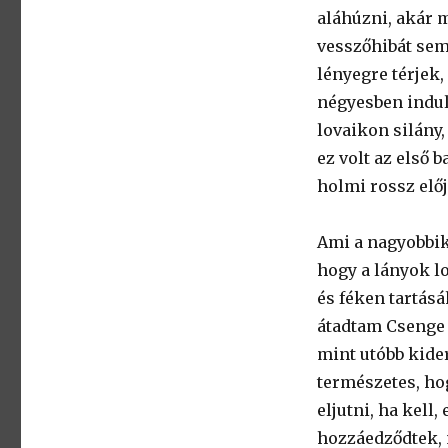
aláhúzni, akár 
vesszőhibát sem
lényegre térjek,
négyesben indult
lovaikon silány
ez volt az első 
holmi rossz elő
Ami a nagyobbik 
hogy a lányok l
és féken tartás
átadtam Csenge l
mint utóbb kide
természetes, ho
eljutni, ha kell
hozzáedződtek, 