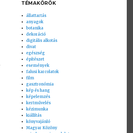
TÉMAKÖRÖK
állattartás
anyagok
botanika
dekoráció
digitális alkotás
divat
egészség
építészet
a
események
falusi karcolatok
film
gasztronómia
kép és hang
képelemzés
kertművelés
kézimunka
kiállítás
könyvajánló
Magyar Közöny