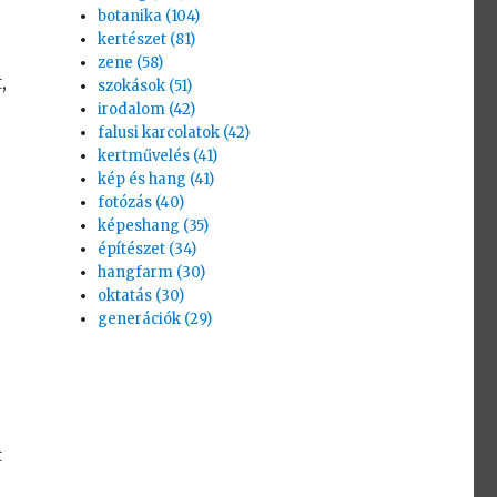
botanika (104)
kertészet (81)
zene (58)
,
szokások (51)
irodalom (42)
falusi karcolatok (42)
kertművelés (41)
kép és hang (41)
fotózás (40)
képeshang (35)
építészet (34)
hangfarm (30)
oktatás (30)
generációk (29)
t