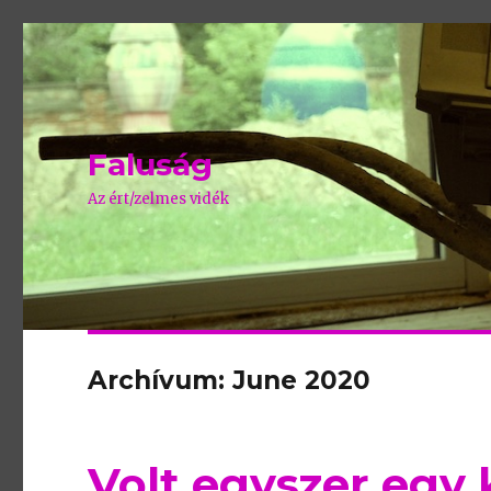
Faluság
Az ért/zelmes vidék
Archívum: June 2020
Volt egyszer egy ki