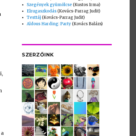
Szegények gyümölcse
(Kustos Irma)
Elrugaszkodás
(Kovács-Parrag Judit)
a
Testtáj
(Kovács-Parrag Judit)
Aldous Harding: Party
(Kovács Balázs)
SZERZŐINK
i,
n
 a