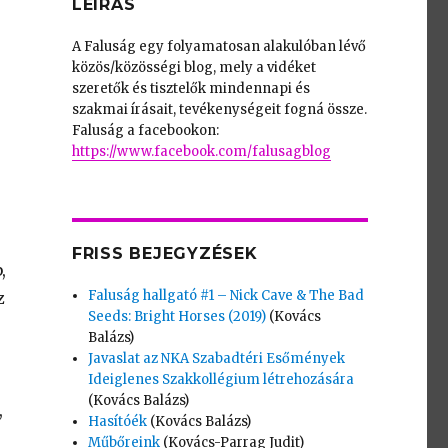
LEÍRÁS
A Faluság egy folyamatosan alakulóban lévő
közös/közösségi blog, mely a vidéket
szeretők és tisztelők mindennapi és
szakmai írásait, tevékenységeit fogná össze.
Faluság a facebookon:
https://www.facebook.com/falusagblog
FRISS BEJEGYZÉSEK
,
Faluság hallgató #1 – Nick Cave & The Bad
z
Seeds: Bright Horses (2019)
(Kovács
Balázs)
Javaslat az NKA Szabadtéri Esőmények
Ideiglenes Szakkollégium létrehozására
(Kovács Balázs)
,
Hasítóék
(Kovács Balázs)
Műbőreink
(Kovács-Parrag Judit)