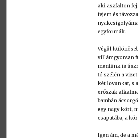
aki aszfalton fe
fejem és távozz
nyakcsigolyámat
egyformák.
Végül különöseb
villámgyorsan f
mentünk is úszni
tó szélén a vize
két lovunkat, s 
erőszak alkalmaz
bambán ácsorgó l
egy nagy kört, 
csapatába, a kör
Igen ám, de a má