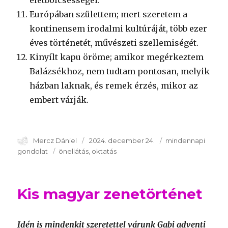
életbölcsességei.
Európában születtem; mert szeretem a
kontinensem irodalmi kultúráját, több ezer
éves történetét, művészeti szellemiségét.
Kinyílt kapu öröme; amikor megérkeztem
Balázsékhoz, nem tudtam pontosan, melyik
házban laknak, és remek érzés, mikor az
embert várják.
Szerző
Mercz Dániel
Publikálva
2024. december 24.
Témakör
mindennapi
gondolat
Kulcsszavak
önellátás
oktatás
Kis magyar zenetörténet
Idén is mindenkit szeretettel várunk Gabi adventi