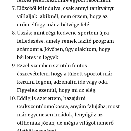
lelkes jelentkezőimre egyből ráborítani.
Előzőből kiindulva, csak annyi tanítványt
vállaljak; akiknél, nem érzem, hogy az
erőm elfogy már a hétvége felé.
Úszás; mint régi kedvenc sportom újra
felfedezése, amely remek lazító program
számomra. Jövőben, úgy alakítom, hogy
bérletes is legyek.
Ezzel szemben szintén fontos
észrevételem; hogy a túlzott sportot már
kerülni fogom, adrenalin ide vagy oda.
Figyelek ezentúl, hogy mi az elég.
Eddig is szerettem, hazajárni
Csíkszentdomokosra, anyám falujába; most
már egyenesen imádok, lenyűgöz az
otthoniak józan, de mégis világot ismerő