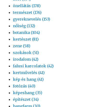
önellátás (178)
természet (176)
gyereknevelés (153)
nőiség (132)
botanika (104)
kertészet (81)
zene (58)
szokások (51)
irodalom (42)
falusi karcolatok (42)
kertművelés (41)
kép és hang (41)
fotózás (40)
képeshang (35)
építészet (34)
hangfarm (30)