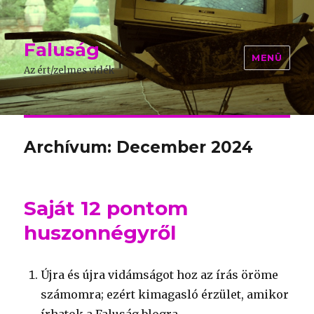
Faluság
MENÜ
Az ért/zelmes vidék
Archívum: December 2024
Saját 12 pontom
huszonnégyről
Újra és újra vidámságot hoz az írás öröme
számomra; ezért kimagasló érzület, amikor