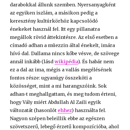
darabokkal állunk szemben. Nyersanyagként
az egyiken iszlám, a másikon pedig a
keresztény kultúrkörhöz kapcsolódó
énekeket használ fel. Itt egy pillanatra
megállok rövid áttekintésre. Az első esetben a
címadó adhan a müezzin által énekelt, imára
hívó dal. Dallama nincs kőbe vésve, de szövege
annál inkább (lásd
wikipédia
). És habár nem
ez a dal az ima, mégis a vallás megélésének
fontos része: ugyanúgy összeköti a
közösséget, mint a mi harangszóink. Sok
adhan-t meghallgattam, és meg tudom érteni,
hogy Vály miért Abdullah Al Zaili egyik
változatát (hasonlót
ehhez
) használta fel.
Nagyon szépen beleillik ebbe az egészen
szövetszerű, lebegő érzetű kompozícióba, ahol