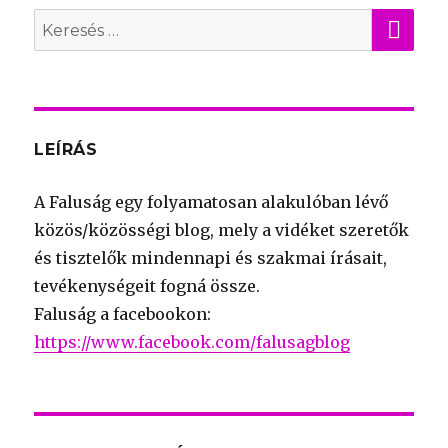
KER
Search
for:
LEÍRÁS
A Faluság egy folyamatosan alakulóban lévő
közös/közösségi blog, mely a vidéket szeretők
és tisztelők mindennapi és szakmai írásait,
tevékenységeit fogná össze.
Faluság a facebookon:
https://www.facebook.com/falusagblog