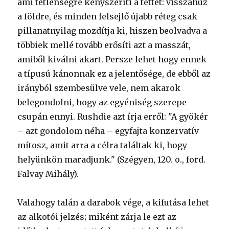
ami tétlenségre kényszeríti a tettet: visszahúz
a földre, és minden felsejlő újabb réteg csak
pillanatnyilag mozdítja ki, hiszen beolvadva a
többiek mellé tovább erősíti azt a masszát,
amiből kiválni akart. Persze lehet hogy ennek
a típusú kánonnak ez a jelentősége, de ebből az
irányból szembesülve vele, nem akarok
belegondolni, hogy az egyéniség szerepe
csupán ennyi. Rushdie azt írja erről: "A gyökér
– azt gondolom néha – egyfajta konzervatív
mítosz, amit arra a célra találtak ki, hogy
helyünkön maradjunk." (Szégyen, 120. o., ford.
Falvay Mihály).
Valahogy talán a darabok vége, a kifutása lehet
az alkotói jelzés; miként zárja le ezt az