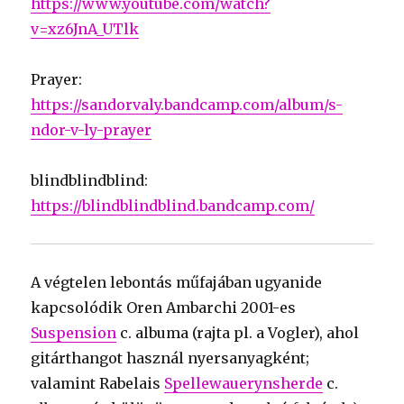
https://www.youtube.com/watch?
v=xz6JnA_UTlk
Prayer:
https://sandorvaly.bandcamp.com/album/s-
ndor-v-ly-prayer
blindblindblind:
https://blindblindblind.bandcamp.com/
A végtelen lebontás műfajában ugyanide
kapcsolódik Oren Ambarchi 2001-es
Suspension
c. albuma (rajta pl. a Vogler), ahol
gitárthangot használ nyersanyagként;
valamint Rabelais
Spellewauerynsherde
c.