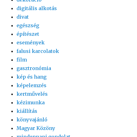
digitális alkotás
divat
egészség
építészet
események
falusi karcolatok
film
gasztronómia
kép és hang
képelemzés
kertművelés
kézimunka
kiállítás
könyvajánló
Magyar Közöny
mindennapi gondolat