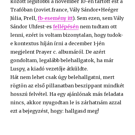
között legutóbbi a november 10-én tartott est a
Trafóban (zoviet.france, Vály Sándor+Heéger
Júlia, Prell,
fb-esemény itt
). Sem ezen, sem Vály
Sándor Uhfest-es
fellépésén
nem tudtam ott
lenni, ezért is voltam bizonytalan, hogy tudok-
e kontextus híján írni a december 1-jén
megjelent Prayer c. albumáról. De azért
gondoltam, legalább belehallgatok, ha már
Luspy, a kiadó vezetője átküldte.
Hát nem lehet csak úgy belehallgatni, mert
rögtön az első pillanatban beszippant mindkét
hosszú felvétel. Ha egy ajánlónak más feladata
nincs, akkor nyugodtan le is zárhatnám azzal
ezt a bejegyzést, hogy: hallgasd meg!