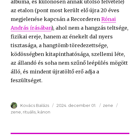
albuma, és különösen annak utolsó felvétele)
az etalon (pont most került elő újra 20 éves
megjelenése kapcsán a Recorderen
Rónai
András írásában
), ahol nem a hangzás teltsége,
fizikai ereje, hanem az énekelt dal nyers
tisztasága, a hangtömb töredezettsége,
ködösségben kitapinthatósága, szellemi léte,
az állandó és soha nem szűnő leépülés mögött
álló, és mindent újratöltő erő adja a
feszültséget.
Szerző
Kovács Balázs
Publikálva
2024. december 01.
Témakör
zene
Kulcsszav
zene
rituális
kánon