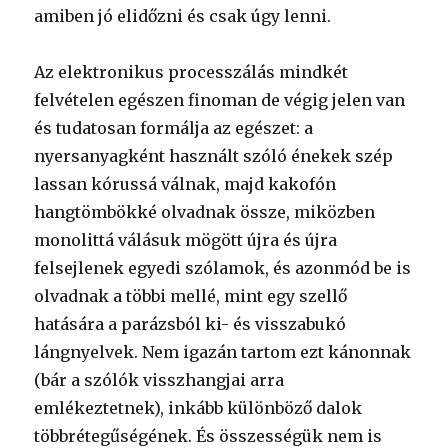
amiben jó elidőzni és csak úgy lenni.
Az elektronikus processzálás mindkét
felvételen egészen finoman de végig jelen van
és tudatosan formálja az egészet: a
nyersanyagként használt szóló énekek szép
lassan kórussá válnak, majd kakofón
hangtömbökké olvadnak össze, miközben
monolittá válásuk mögött újra és újra
felsejlenek egyedi szólamok, és azonmód be is
olvadnak a többi mellé, mint egy szellő
hatására a parázsból ki- és visszabukó
lángnyelvek. Nem igazán tartom ezt kánonnak
(bár a szólók visszhangjai arra
emlékeztetnek), inkább különböző dalok
többrétegűségének. És összességük nem is