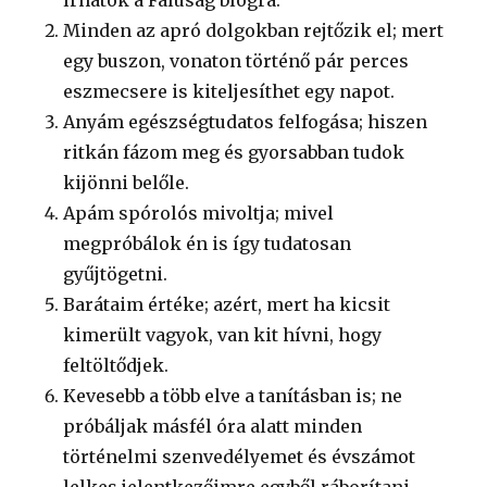
írhatok a Faluság blogra.
Minden az apró dolgokban rejtőzik el; mert
egy buszon, vonaton történő pár perces
eszmecsere is kiteljesíthet egy napot.
Anyám egészségtudatos felfogása; hiszen
ritkán fázom meg és gyorsabban tudok
kijönni belőle.
Apám spórolós mivoltja; mivel
megpróbálok én is így tudatosan
gyűjtögetni.
Barátaim értéke; azért, mert ha kicsit
kimerült vagyok, van kit hívni, hogy
feltöltődjek.
Kevesebb a több elve a tanításban is; ne
próbáljak másfél óra alatt minden
történelmi szenvedélyemet és évszámot