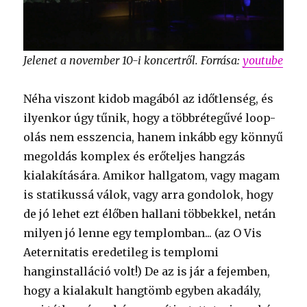
Jelenet a november 10-i koncertről. Forrása:
youtube
Néha viszont kidob magából az időtlenség, és
ilyenkor úgy tűnik, hogy a többrétegűvé loop-
olás nem esszencia, hanem inkább egy könnyű
megoldás komplex és erőteljes hangzás
kialakítására. Amikor hallgatom, vagy magam
is statikussá válok, vagy arra gondolok, hogy
de jó lehet ezt élőben hallani többekkel, netán
milyen jó lenne egy templomban... (az O Vis
Aeternitatis eredetileg is templomi
hanginstalláció volt!) De az is jár a fejemben,
hogy a kialakult hangtömb egyben akadály,