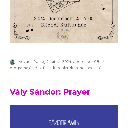
Szerző
Kovács-Parrag Judit
Publikálva
2024. december 08.
Témakör
programajánló
Kulcsszavak
falusi karcolatok
zene
önellátás
Vály Sándor: Prayer