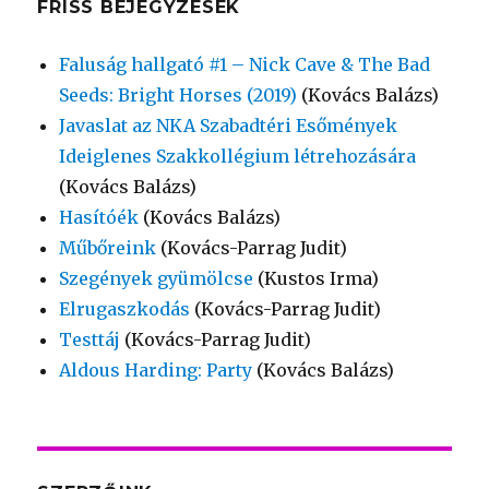
FRISS BEJEGYZÉSEK
Faluság hallgató #1 – Nick Cave & The Bad
Seeds: Bright Horses (2019)
(Kovács Balázs)
Javaslat az NKA Szabadtéri Esőmények
Ideiglenes Szakkollégium létrehozására
(Kovács Balázs)
Hasítóék
(Kovács Balázs)
Műbőreink
(Kovács-Parrag Judit)
Szegények gyümölcse
(Kustos Irma)
Elrugaszkodás
(Kovács-Parrag Judit)
Testtáj
(Kovács-Parrag Judit)
Aldous Harding: Party
(Kovács Balázs)