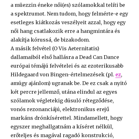
a müezzin éneke női(es) szólamokkal telíti be
a spektrumot. Nem tudom, hogy felmérte-e egy
esetleges kiátkozás veszélyeit azzal, hogy egy
női hang csatlakozik erre a hangmintára és
alakítja kórussá, de bizakodom.
A másik felvétel (O Vis Aeternitatis)
dallamaiból első hallásra a Dead Can Dance
európai témájú felvételei és az ezoterikusabb
Hildegaard von Bingen-értelmezések (pl.
ez
,
amúgy ajánlom) ugranak be. De ez csak a nyitó
két percre jellemző, utána elindul az egyes
szólamok végletekig dúsuló rétegződése,
vonós rezonanciájú, elektronikus erejű
markáns drónkísérettel. Mindamellett, hogy
egyszer meghallgatnám a kíséret nélkül,
erőteljes és magával ragadó konstrukció,