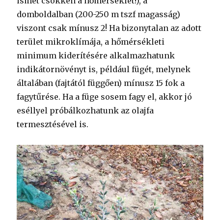
ismét csökken a hőmérséklet!), a
domboldalban (200-250 m tszf magasság)
viszont csak mínusz 2! Ha bizonytalan az adott
terület mikroklímája, a hőmérsékleti
minimum kiderítésére alkalmazhatunk
indikátornövényt is, például fügét, melynek
általában (fajtától függően) mínusz 15 fok a
fagytűrése. Ha a füge sosem fagy el, akkor jó
eséllyel próbálkozhatunk az olajfa
termesztésével is.