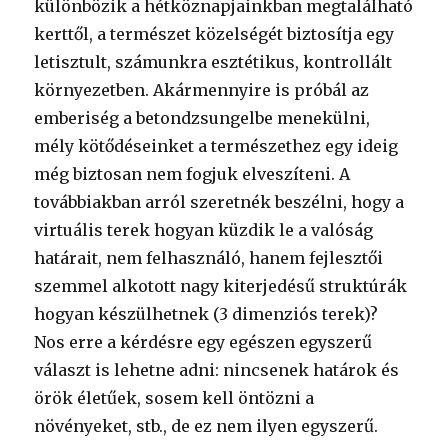
különbözik a hétköznapjainkban megtalálható
kerttől, a természet közelségét biztosítja egy
letisztult, számunkra esztétikus, kontrollált
környezetben. Akármennyire is próbál az
emberiség a betondzsungelbe menekülni,
mély kötődéseinket a természethez egy ideig
még biztosan nem fogjuk elveszíteni. A
továbbiakban arról szeretnék beszélni, hogy a
virtuális terek hogyan küzdik le a valóság
határait, nem felhasználó, hanem fejlesztői
szemmel alkotott nagy kiterjedésű struktúrák
hogyan készülhetnek (3 dimenziós terek)?
Nos erre a kérdésre egy egészen egyszerű
választ is lehetne adni: nincsenek határok és
örök életűek, sosem kell öntözni a
növényeket, stb., de ez nem ilyen egyszerű.