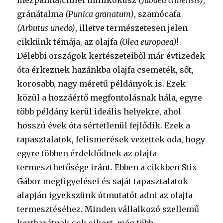
mézpálma/chilei minikókusz
(Jubaea chilensis)
,
gránátalma
(Punica granatum)
, szamócafa
(Arbutus unedo)
, illetve természetesen jelen
cikkünk témája, az olajfa
(Olea europaea)
!
Délebbi országok kertészeteiből már évtizedek
óta érkeznek hazánkba olajfa csemeték, sőt,
korosabb, nagy méretű példányok is. Ezek
közül a hozzáértő megfontolásnak hála, egyre
több példány kerül ideális helyekre, ahol
hosszú évek óta sértetlenül fejlődik. Ezek a
tapasztalatok, felismerések vezettek oda, hogy
egyre többen érdeklődnek az olajfa
termeszthetősége iránt. Ebben a cikkben Stix
Gábor megfigyelései és saját tapasztalatok
alapján igyekszünk útmutatót adni az olajfa
termesztéséhez. Minden vállalkozó szellemű