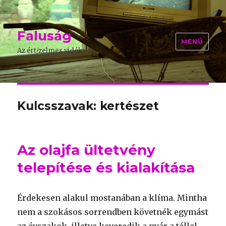
Faluság
MENÜ
Az ért/zelmes vidék
Kulcsszavak: kertészet
Az olajfa ültetvény
telepítése és kialakítása
Érdekesen alakul mostanában a klíma. Mintha
nem a szokásos sorrendben követnék egymást