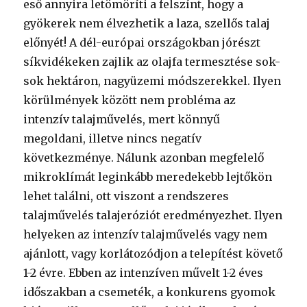
eső annyira letömöríti a felszínt, hogy a
gyökerek nem élvezhetik a laza, szellős talaj
előnyét! A dél-európai országokban jórészt
síkvidékeken zajlik az olajfa termesztése sok-
sok hektáron, nagyüzemi módszerekkel. Ilyen
körülmények között nem probléma az
intenzív talajművelés, mert könnyű
megoldani, illetve nincs negatív
következménye. Nálunk azonban megfelelő
mikroklímát leginkább meredekebb lejtőkön
lehet találni, ott viszont a rendszeres
talajművelés talajeróziót eredményezhet. Ilyen
helyeken az intenzív talajművelés vagy nem
ajánlott, vagy korlátozódjon a telepítést követő
1-2 évre. Ebben az intenzíven művelt 1-2 éves
időszakban a csemeték, a konkurens gyomok