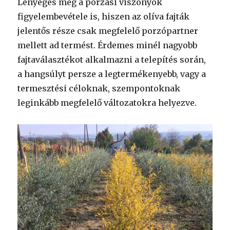
Lényeges még a porzási viszonyok
figyelembevétele is, hiszen az olíva fajták
jelentős része csak megfelelő porzópartner
mellett ad termést. Érdemes minél nagyobb
fajtaválasztékot alkalmazni a telepítés során,
a hangsúlyt persze a legtermékenyebb, vagy a
termesztési céloknak, szempontoknak
leginkább megfelelő változatokra helyezve.