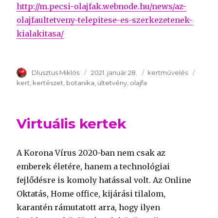
http://m.pecsi-olajfak.webnode.hu/news/az-
olajfaultetveny-telepitese-es-szerkezetenek-
kialakitasa/
Szerző
Dlusztus Miklós
Publikálva
2021. január 28.
Témakör
kertművelés
Kulcs
kert
kertészet
botanika
ültetvény
olajfa
Virtuális kertek
A Korona Vírus 2020-ban nem csak az
emberek életére, hanem a technológiai
fejlődésre is komoly hatással volt. Az Online
Oktatás, Home office, kijárási tilalom,
karantén rámutatott arra, hogy ilyen