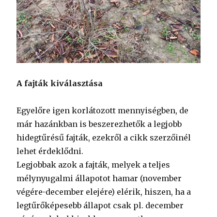
A fajták kiválasztása
Egyelőre igen korlátozott mennyiségben, de
már hazánkban is beszerezhetők a legjobb
hidegtűrésű fajták, ezekről a cikk szerzőinél
lehet érdeklődni.
Legjobbak azok a fajták, melyek a teljes
mélynyugalmi állapotot hamar (november
végére-december elejére) elérik, hiszen, ha a
legtűrőképesebb állapot csak pl. december