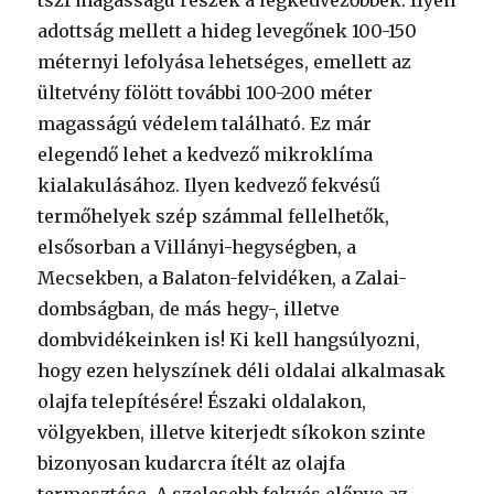
tszf magasságú részek a legkedvezőbbek. Ilyen
adottság mellett a hideg levegőnek 100-150
méternyi lefolyása lehetséges, emellett az
ültetvény fölött további 100-200 méter
magasságú védelem található. Ez már
elegendő lehet a kedvező mikroklíma
kialakulásához. Ilyen kedvező fekvésű
termőhelyek szép számmal fellelhetők,
elsősorban a Villányi-hegységben, a
Mecsekben, a Balaton-felvidéken, a Zalai-
dombságban, de más hegy-, illetve
dombvidékeinken is! Ki kell hangsúlyozni,
hogy ezen helyszínek déli oldalai alkalmasak
olajfa telepítésére! Északi oldalakon,
völgyekben, illetve kiterjedt síkokon szinte
bizonyosan kudarcra ítélt az olajfa