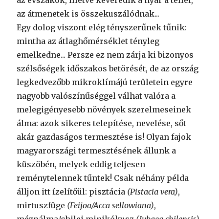
az évszakok, illetve keveredik a nyár a téllel,
az átmenetek is összekuszálódnak...
Egy dolog viszont elég tényszerűnek tűnik:
mintha az átlaghőmérséklet tényleg
emelkedne... Persze ez nem zárja ki bizonyos
szélsőségek időszakos betörését, de az ország
legkedvezőbb mikroklímájú területein egyre
nagyobb valószínűséggel válhat valóra a
melegigényesebb növények szerelmeseinek
álma: azok sikeres telepítése, nevelése, sőt
akár gazdaságos termesztése is! Olyan fajok
magyarországi termesztésének állunk a
küszöbén, melyek eddig teljesen
reménytelennek tűntek! Csak néhány példa
álljon itt ízelítőül: pisztácia
(Pistacia vera)
,
mirtuszfüge
(Feijoa/Acca sellowiana)
,