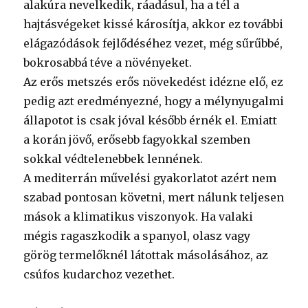
alakúra nevelkedik, ráadásul, ha a tél a
hajtásvégeket kissé károsítja, akkor ez további
elágazódások fejlődéséhez vezet, még sűrűbbé,
bokrosabbá téve a növényeket.
Az erős metszés erős növekedést idézne elő, ez
pedig azt eredményezné, hogy a mélynyugalmi
állapotot is csak jóval később érnék el. Emiatt
a korán jövő, erősebb fagyokkal szemben
sokkal védtelenebbek lennének.
A mediterrán művelési gyakorlatot azért nem
szabad pontosan követni, mert nálunk teljesen
mások a klimatikus viszonyok. Ha valaki
mégis ragaszkodik a spanyol, olasz vagy
görög termelőknél látottak másolásához, az
csúfos kudarchoz vezethet.