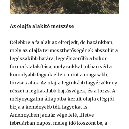
Az olajfa alakító metszése
Délebbre a fa alak az elterjedt, de hazánkban,
mely az olajfa termeszthetőségének abszolút a
legészakibb határa, legcélszerűbb a bokor
forma kialakítása, mely sokkal jobban véd a
komolyabb fagyok ellen, mint a magasabb,
törzses alak. Az olajfa leginkább fagyérzékeny
részei a legfiatalabb hajtásvégek, és a törzs. A
mélynyugalmi állapotba került olajfa elég jól
bírja a keményebb téli fagyokat is.
Amennyiben január vége felé, illetve
februárban napos, meleg idő köszönt be, a