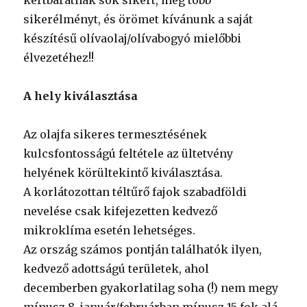
kertbarátnak sok sikert, még több
sikerélményt, és örömet kívánunk a saját
készítésű olívaolaj/olívabogyó mielőbbi
élvezetéhez!!
A hely kiválasztása
Az olajfa sikeres termesztésének
kulcsfontosságú feltétele az ültetvény
helyének körültekintő kiválasztása.
A korlátozottan téltűrő fajok szabadföldi
nevelése csak kifejezetten kedvező
mikroklíma esetén lehetséges.
Az ország számos pontján találhatók ilyen,
kedvező adottságú területek, ahol
decemberben gyakorlatilag soha (!) nem megy