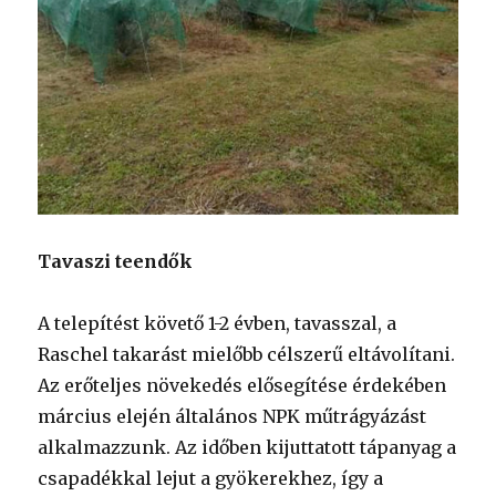
Tavaszi teendők
A telepítést követő 1-2 évben, tavasszal, a
Raschel takarást mielőbb célszerű eltávolítani.
Az erőteljes növekedés elősegítése érdekében
március elején általános NPK műtrágyázást
alkalmazzunk. Az időben kijuttatott tápanyag a
csapadékkal lejut a gyökerekhez, így a