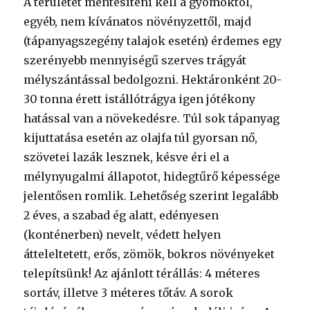
A területet mentesíteni kell a gyomoktól,
egyéb, nem kívánatos növényzettől, majd
(tápanyagszegény talajok esetén) érdemes egy
szerényebb mennyiségű szerves trágyát
mélyszántással bedolgozni. Hektáronként 20-
30 tonna érett istállótrágya igen jótékony
hatással van a növekedésre. Túl sok tápanyag
kijuttatása esetén az olajfa túl gyorsan nő,
szövetei lazák lesznek, késve éri el a
mélynyugalmi állapotot, hidegtűrő képessége
jelentősen romlik. Lehetőség szerint legalább
2 éves, a szabad ég alatt, edényesen
(konténerben) nevelt, védett helyen
átteleltetett, erős, zömök, bokros növényeket
telepítsünk! Az ajánlott térállás: 4 méteres
sortáv, illetve 3 méteres tőtáv. A sorok