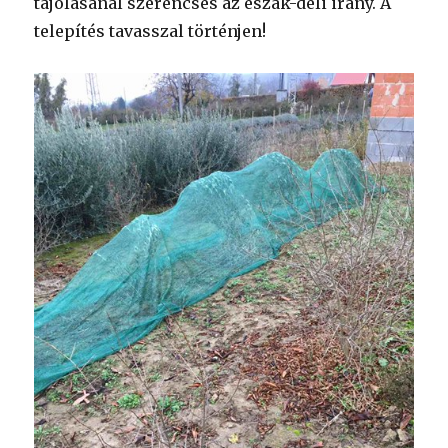
tájolásánál szerencsés az észak-déli irány. A
telepítés tavasszal történjen!