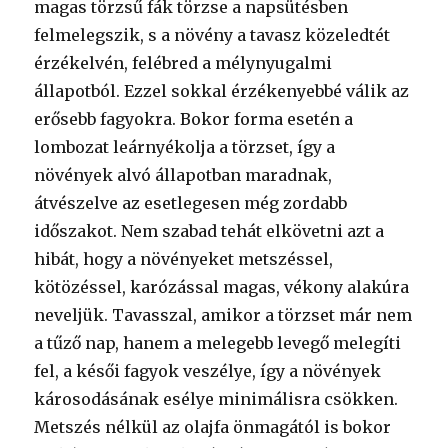
magas törzsű fák törzse a napsütésben
felmelegszik, s a növény a tavasz közeledtét
érzékelvén, felébred a mélynyugalmi
állapotból. Ezzel sokkal érzékenyebbé válik az
erősebb fagyokra. Bokor forma esetén a
lombozat leárnyékolja a törzset, így a
növények alvó állapotban maradnak,
átvészelve az esetlegesen még zordabb
időszakot. Nem szabad tehát elkövetni azt a
hibát, hogy a növényeket metszéssel,
kötözéssel, karózással magas, vékony alakúra
neveljük. Tavasszal, amikor a törzset már nem
a tűző nap, hanem a melegebb levegő melegíti
fel, a késői fagyok veszélye, így a növények
károsodásának esélye minimálisra csökken.
Metszés nélkül az olajfa önmagától is bokor