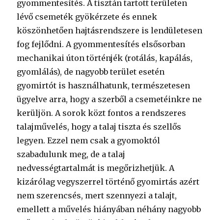
gyommentesítés. A tisztán tartott területen
lévő csemeték gyökérzete és ennek
köszönhetően hajtásrendszere is lendületesen
fog fejlődni. A gyommentesítés elsősorban
mechanikai úton történjék (rotálás, kapálás,
gyomlálás), de nagyobb terület esetén
gyomirtót is használhatunk, természetesen
ügyelve arra, hogy a szerből a csemetéinkre ne
kerüljön. A sorok közt fontos a rendszeres
talajművelés, hogy a talaj tiszta és szellős
legyen. Ezzel nem csak a gyomoktól
szabadulunk meg, de a talaj
nedvességtartalmát is megőrizhetjük. A
kizárólag vegyszerrel történő gyomirtás azért
nem szerencsés, mert szennyezi a talajt,
emellett a művelés hiányában néhány nagyobb