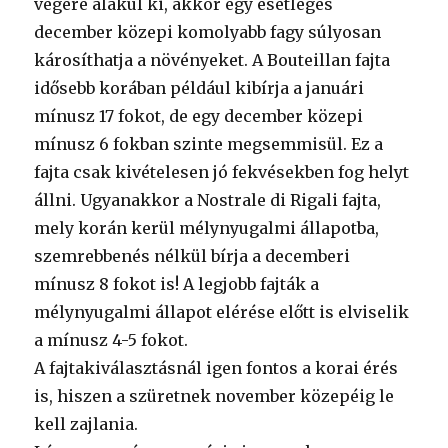
végére alakul ki, akkor egy esetleges
december közepi komolyabb fagy súlyosan
károsíthatja a növényeket. A Bouteillan fajta
idősebb korában például kibírja a januári
mínusz 17 fokot, de egy december közepi
mínusz 6 fokban szinte megsemmisül. Ez a
fajta csak kivételesen jó fekvésekben fog helyt
állni. Ugyanakkor a Nostrale di Rigali fajta,
mely korán kerül mélynyugalmi állapotba,
szemrebbenés nélkül bírja a decemberi
mínusz 8 fokot is! A legjobb fajták a
mélynyugalmi állapot elérése előtt is elviselik
a mínusz 4-5 fokot.
A fajtakiválasztásnál igen fontos a korai érés
is, hiszen a szüretnek november közepéig le
kell zajlania.