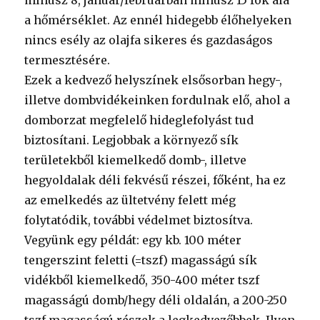
mínusz 8, január/februárban mínusz 15 fok alá
a hőmérséklet. Az ennél hidegebb élőhelyeken
nincs esély az olajfa sikeres és gazdaságos
termesztésére.
Ezek a kedvező helyszínek elsősorban hegy-,
illetve dombvidékeinken fordulnak elő, ahol a
domborzat megfelelő hideglefolyást tud
biztosítani. Legjobbak a környező sík
területekből kiemelkedő domb-, illetve
hegyoldalak déli fekvésű részei, főként, ha ez
az emelkedés az ültetvény felett még
folytatódik, további védelmet biztosítva.
Vegyünk egy példát: egy kb. 100 méter
tengerszint feletti (=tszf) magasságú sík
vidékből kiemelkedő, 350-400 méter tszf
magasságú domb/hegy déli oldalán, a 200-250