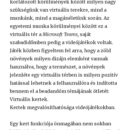
korlátozott körülmények között milyen nagy
szükségünk van virtuális terekre, mind a
munkánk, mind a magánéletünk során. Az
egyetemi munka körülményei között ez a
virtuális tér a
Microsoft Teams,
saját
szabadidőmben pedig a videójátékok voltak.
Játék közben figyeltem fel arra, hogy a zöld
növények milyen dizájn elemként vannak
használva, hogy a természet, a növények
jelenléte egy virtuális térben is milyen pozitív
hatással lehetnek a felhasználóra és indította
bennem el a beadandóm témájának ötletét:
Virtuális kertek.
Kertek megvalósíthatósága videójátékokban.
Egy kert funkciója önmagában nem sokban