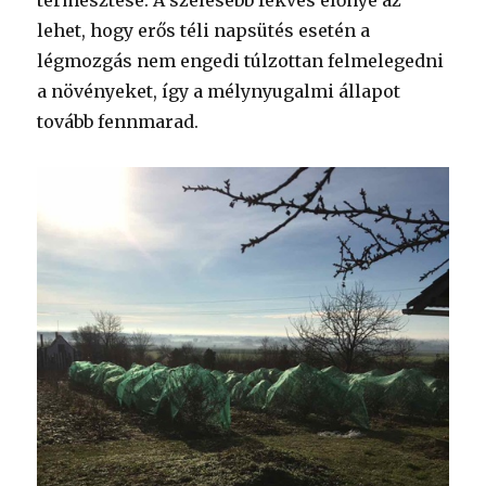
termesztése. A szelesebb fekvés előnye az
lehet, hogy erős téli napsütés esetén a
légmozgás nem engedi túlzottan felmelegedni
a növényeket, így a mélynyugalmi állapot
tovább fennmarad.