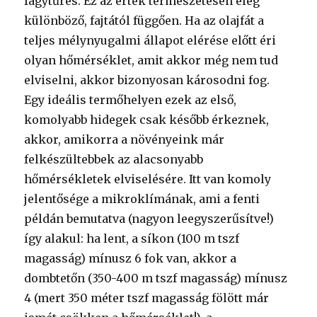
fagytűrés. Ez az érték természetesen elég
különböző, fajtától függően. Ha az olajfát a
teljes mélynyugalmi állapot elérése előtt éri
olyan hőmérséklet, amit akkor még nem tud
elviselni, akkor bizonyosan károsodni fog.
Egy ideális termőhelyen ezek az első,
komolyabb hidegek csak később érkeznek,
akkor, amikorra a növényeink már
felkészültebbek az alacsonyabb
hőmérsékletek elviselésére. Itt van komoly
jelentősége a mikroklímának, ami a fenti
példán bemutatva (nagyon leegyszerűsítve!)
így alakul: ha lent, a síkon (100 m tszf
magasság) mínusz 6 fok van, akkor a
dombtetőn (350-400 m tszf magasság) mínusz
4 (mert 350 méter tszf magasság fölött már