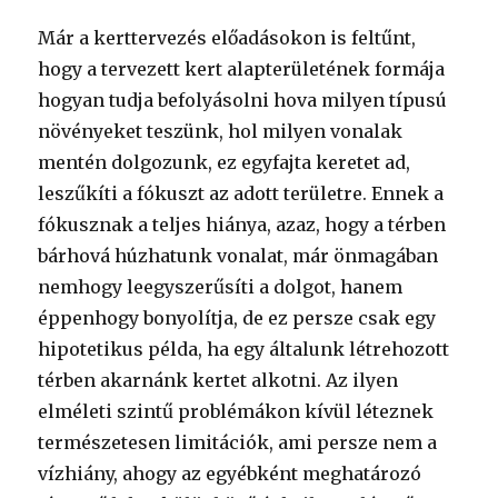
Már a kerttervezés előadásokon is feltűnt,
hogy a tervezett kert alapterületének formája
hogyan tudja befolyásolni hova milyen típusú
növényeket teszünk, hol milyen vonalak
mentén dolgozunk, ez egyfajta keretet ad,
leszűkíti a fókuszt az adott területre. Ennek a
fókusznak a teljes hiánya, azaz, hogy a térben
bárhová húzhatunk vonalat, már önmagában
nemhogy leegyszerűsíti a dolgot, hanem
éppenhogy bonyolítja, de ez persze csak egy
hipotetikus példa, ha egy általunk létrehozott
térben akarnánk kertet alkotni. Az ilyen
elméleti szintű problémákon kívül léteznek
természetesen limitációk, ami persze nem a
vízhiány, ahogy az egyébként meghatározó