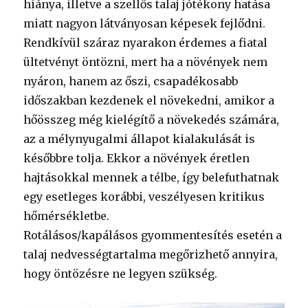
hiánya, illetve a szellős talaj jótékony hatása
miatt nagyon látványosan képesek fejlődni.
Rendkívül száraz nyarakon érdemes a fiatal
ültetvényt öntözni, mert ha a növények nem
nyáron, hanem az őszi, csapadékosabb
időszakban kezdenek el növekedni, amikor a
hőösszeg még kielégítő a növekedés számára,
az a mélynyugalmi állapot kialakulását is
későbbre tolja. Ekkor a növények éretlen
hajtásokkal mennek a télbe, így belefuthatnak
egy esetleges korábbi, veszélyesen kritikus
hőmérsékletbe.
Rotálásos/kapálásos gyommentesítés esetén a
talaj nedvességtartalma megőrizhető annyira,
hogy öntözésre ne legyen szükség.