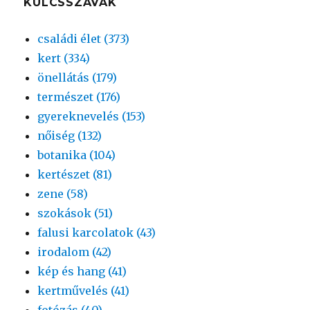
KULCSSZAVAK
családi élet (373)
kert (334)
önellátás (179)
természet (176)
gyereknevelés (153)
nőiség (132)
botanika (104)
kertészet (81)
zene (58)
szokások (51)
falusi karcolatok (43)
irodalom (42)
kép és hang (41)
kertművelés (41)
fotózás (40)