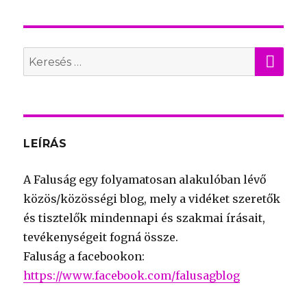
KER
Search
for:
LEÍRÁS
A Faluság egy folyamatosan alakulóban lévő
közös/közösségi blog, mely a vidéket szeretők
és tisztelők mindennapi és szakmai írásait,
tevékenységeit fogná össze.
Faluság a facebookon:
https://www.facebook.com/falusagblog