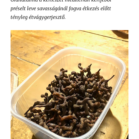
préselt leve savasságánál fogva étkezés előtt
tényleg étvágygerjesztő.