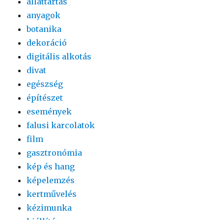
állattartás
anyagok
botanika
dekoráció
digitális alkotás
divat
egészség
építészet
események
falusi karcolatok
film
gasztronómia
kép és hang
képelemzés
kertművelés
kézimunka