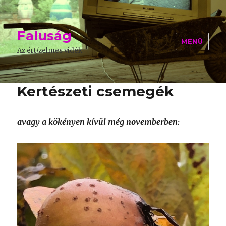
Faluság
MENÜ
Az ért/zelmes vidék
Kertészeti csemegék
avagy a kökényen kívül még novemberben: