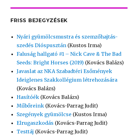
FRISS BEJEGYZÉSEK
Nyári gyümölcsmustra és szemzőhajtás-
szedés Dióspusztán
(Kustos Irma)
Faluság hallgató #1 – Nick Cave & The Bad
Seeds: Bright Horses (2019)
(Kovács Balázs)
Javaslat az NKA Szabadtéri Esőmények
Ideiglenes Szakkollégium létrehozására
(Kovács Balázs)
Hasítóék
(Kovács Balázs)
Műbőreink
(Kovács-Parrag Judit)
Szegények gyümölcse
(Kustos Irma)
Elrugaszkodás
(Kovács-Parrag Judit)
Testtáj
(Kovács-Parrag Judit)