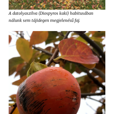
A datolyaszilva (Diospyros kaki) habitusában
nálunk sem tájidegen megjelenésű faj.