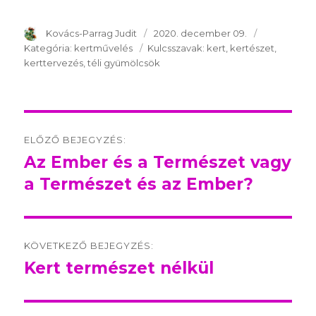
SzerzÅ
Kovács-Parrag Judit
Közzétéve:
2020. december 09.
Kategória:
Kategória:
kertművelés
Kulcsszavak:
Kulcsszavak:
kert
kertészet
kerttervezés
téli gyümölcsök
Post
ELŐZŐ BEJEGYZÉS:
navigation
Az Ember és a Természet vagy
Előző
a Természet és az Ember?
bejegyzés:
KÖVETKEZŐ BEJEGYZÉS:
Kert természet nélkül
Következő
bejegyzés: