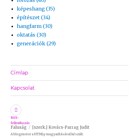
képeshang (35)
építészet (34)
hangfarm (30)
oktatás (30)
generációk (29)
Címlap
Kapcsolat
RSS-
feliratkozás
Faluság
[szerk.] Kovács-Parrag Judit
A blogmotor a
HTMLy
magyarításával készült.