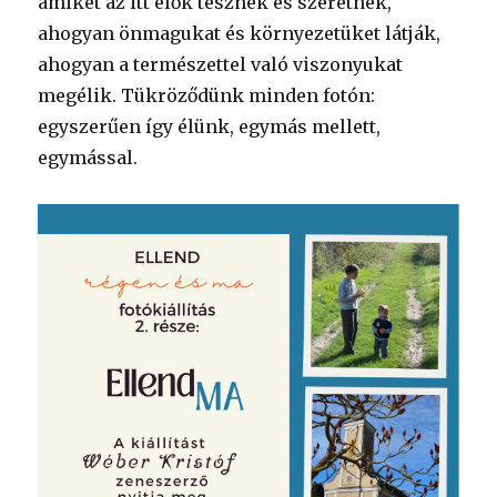
amiket az itt élők tesznek és szeretnek,
ahogyan önmagukat és környezetüket látják,
ahogyan a természettel való viszonyukat
megélik. Tükröződünk minden fotón:
egyszerűen így élünk, egymás mellett,
egymással.