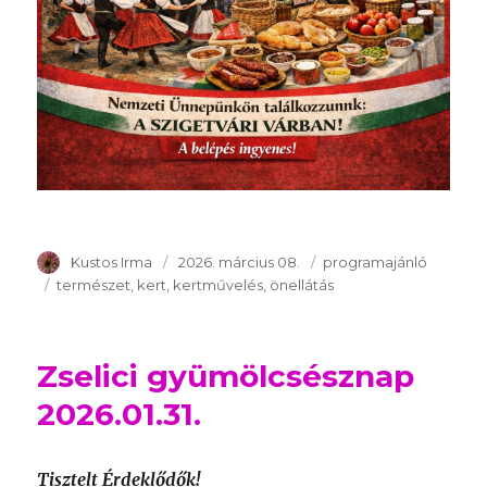
Szerző
Kustos Irma
Publikálva
2026. március 08.
Témakör
programajánló
Kulcsszavak
természet
kert
kertművelés
önellátás
Zselici gyümölcsésznap
2026.01.31.
Tisztelt Érdeklődők!