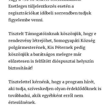
Esetleges túljelentkezés esetén a
regisztrációkat időbeli sorrendben tudjuk
figyelembe venni.
Tisztelt Támogatóinknak köszönjük, hogy e
rendezvény létrejöhet, Somogyapáti Község
polgármesterének, Kis Péternek pedig
köszönjük a barátságos melegre már
előzetesen is felfűtött dióspusztai helyszín
biztosítását!
Tisztelettel kérnénk, hogy a program hírét,
aki tudja, szíveskedjen olyan érdeklődőknek is
továbbadni, akik egyébként erről nem
értesülnének.