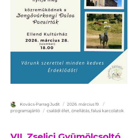
Szerző
Kovács-Parrag Judit
Publikálva
2026. március 19.
Témakör
programajánló
Kulcsszavak
családi élet
önellátás
falusi karcolatok
VII. Zselici Gyümölcsoltó