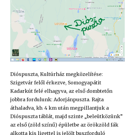
Dióspuszta, Kultúrház megközelítése:
Szigetvár felől érkezve, Somogyapátit
Kadarkút felé elhagyva, az első dombtetőn
jobbra fordulunk: Adorjánpuszta. Rajta
áthaladva, kb. 4 km után megpillantjuk a
Dióspuszta táblát, majd szinte „beleütközünk”
az első (zöld színű) épületbe az örökzöld fák
alkotta kis ligettel is jelölt buszforduló