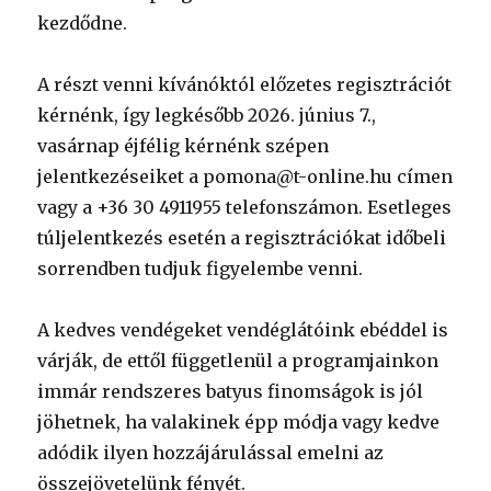
kezdődne.
A részt venni kívánóktól előzetes regisztrációt
kérnénk, így legkésőbb 2026. június 7.,
vasárnap éjfélig kérnénk szépen
jelentkezéseiket a pomona@t-online.hu címen
vagy a +36 30 4911955 telefonszámon. Esetleges
túljelentkezés esetén a regisztrációkat időbeli
sorrendben tudjuk figyelembe venni.
A kedves vendégeket vendéglátóink ebéddel is
várják, de ettől függetlenül a programjainkon
immár rendszeres batyus finomságok is jól
jöhetnek, ha valakinek épp módja vagy kedve
adódik ilyen hozzájárulással emelni az
összejövetelünk fényét.