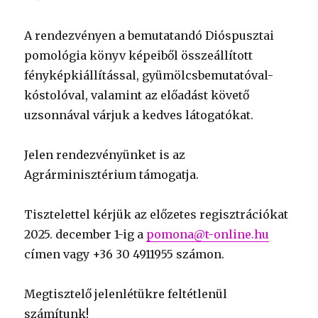
A rendezvényen a bemutatandó Dióspusztai
pomológia könyv képeiből összeállított
fényképkiállítással, gyümölcsbemutatóval-
kóstolóval, valamint az előadást követő
uzsonnával várjuk a kedves látogatókat.
Jelen rendezvényünket is az
Agrárminisztérium támogatja.
Tisztelettel kérjük az előzetes regisztrációkat
2025. december 1-ig a
pomona@t-online.hu
címen vagy +36 30 4911955 számon.
Megtisztelő jelenlétükre feltétlenül
számítunk!