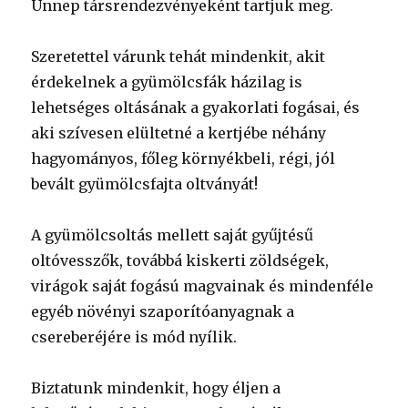
Ünnep társrendezvényeként tartjuk meg.
Szeretettel várunk tehát mindenkit, akit
érdekelnek a gyümölcsfák házilag is
lehetséges oltásának a gyakorlati fogásai, és
aki szívesen elültetné a kertjébe néhány
hagyományos, főleg környékbeli, régi, jól
bevált gyümölcsfajta oltványát!
A gyümölcsoltás mellett saját gyűjtésű
oltóvesszők, továbbá kiskerti zöldségek,
virágok saját fogású magvainak és mindenféle
egyéb növényi szaporítóanyagnak a
csereberéjére is mód nyílik.
Biztatunk mindenkit, hogy éljen a