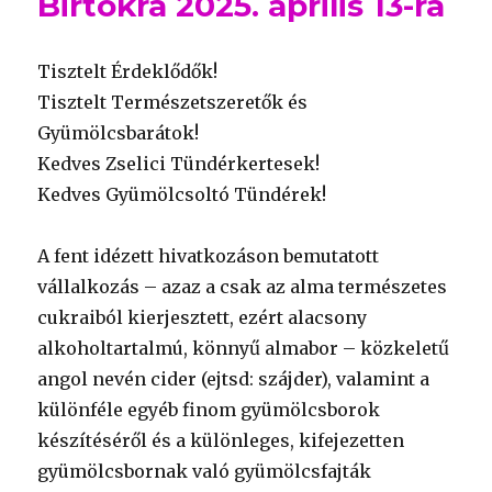
Birtokra 2025. április 13-ra
Tisztelt Érdeklődők!
Tisztelt Természetszeretők és
Gyümölcsbarátok!
Kedves Zselici Tündérkertesek!
Kedves Gyümölcsoltó Tündérek!
A fent idézett hivatkozáson bemutatott
vállalkozás – azaz a csak az alma természetes
cukraiból kierjesztett, ezért alacsony
alkoholtartalmú, könnyű almabor – közkeletű
angol nevén cider (ejtsd: szájder), valamint a
különféle egyéb finom gyümölcsborok
készítéséről és a különleges, kifejezetten
gyümölcsbornak való gyümölcsfajták