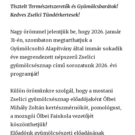
Tisztelt Természetszeretők és Gyümölcsbarátok!
Kedves Zselici Tündérkertesek!
Nagy örömmel jelentjük be, hogy 2026. január
31-én, szombaton megtarthatjuk a
Gyümölcsoltó Alapítvány által immár sokadik
éve megrendezett népszerű Zselici
gyümölcsésznap című sorozatunk 2026. évi
programját!
Külön örömünkre szolgál, hogy a mostani
Zselici gyümölcsésznap előadójaként Ölbei
Mihály Zoltán kertészmérnököt, pomológust,
a mozsgói Ölbei Faiskola vezetőjét
köszönthetjük!
Előadónk gyümölcsészeti előadásának