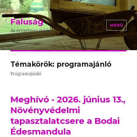
Faluság
MENÜ
Az ért/zelmes vidék
Témakörök: programajánló
Programajánló
Meghívó - 2026. június 13.,
Növényvédelmi
tapasztalatcsere a Bodai
Édesmandula