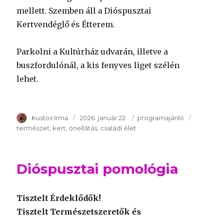
mellett. Szemben áll a Dióspusztai
Kertvendéglő és Étterem.
Parkolni a Kultúrház udvarán, illetve a
buszfordulónál, a kis fenyves liget szélén
lehet.
Szerző
Kustos Irma
Publikálva
2026. január 22.
Témakör
programajánló
Kulcss
természet
kert
önellátás
családi élet
Dióspusztai pomológia
Tisztelt Érdeklődők!
Tisztelt Természetszeretők és