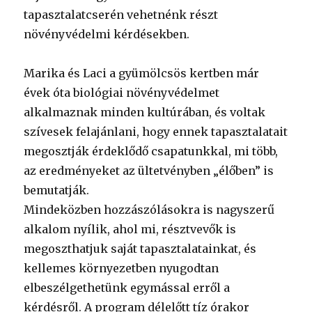
tapasztalatcserén vehetnénk részt
növényvédelmi kérdésekben.
Marika és Laci a gyümölcsös kertben már
évek óta biológiai növényvédelmet
alkalmaznak minden kultúrában, és voltak
szívesek felajánlani, hogy ennek tapasztalatait
megosztják érdeklődő csapatunkkal, mi több,
az eredményeket az ültetvényben „élőben” is
bemutatják.
Mindeközben hozzászólásokra is nagyszerű
alkalom nyílik, ahol mi, résztvevők is
megoszthatjuk saját tapasztalatainkat, és
kellemes környezetben nyugodtan
elbeszélgethetünk egymással erről a
kérdésről. A program délelőtt tíz órakor