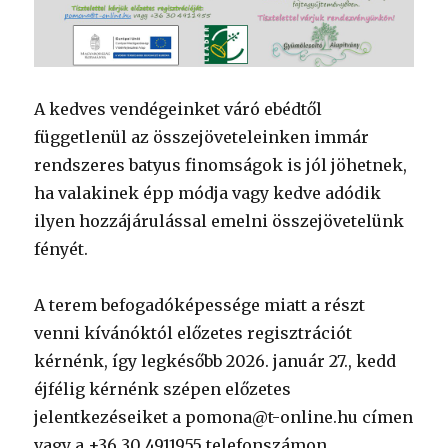
A kedves vendégeinket váró ebédtől
függetlenül az összejöveteleinken immár
rendszeres batyus finomságok is jól jöhetnek,
ha valakinek épp módja vagy kedve adódik
ilyen hozzájárulással emelni összejövetelünk
fényét.
A terem befogadóképessége miatt a részt
venni kívánóktól előzetes regisztrációt
kérnénk, így legkésőbb 2026. január 27., kedd
éjfélig kérnénk szépen előzetes
jelentkezéseiket a pomona@t-online.hu címen
vagy a +36 30 4911955 telefonszámon.