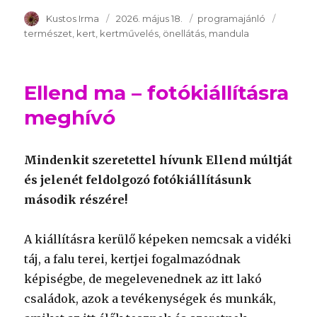
Szerző
Kustos Irma
Publikálva
2026. május 18.
Témakör
programajánló
Kulcssz
természet
kert
kertművelés
önellátás
mandula
Ellend ma – fotókiállításra
meghívó
Mindenkit szeretettel hívunk Ellend múltját
és jelenét feldolgozó fotókiállításunk
második részére!
A kiállításra kerülő képeken nemcsak a vidéki
táj, a falu terei, kertjei fogalmazódnak
képiségbe, de megelevenednek az itt lakó
családok, azok a tevékenységek és munkák,