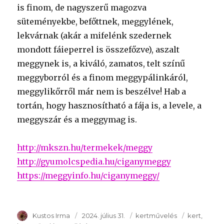
is finom, de nagyszerű magozva
süteményekbe, befőttnek, meggylének,
lekvárnak (akár a mifelénk szedernek
mondott fáieperrel is összefőzve), aszalt
meggynek is, a kiváló, zamatos, telt színű
meggyborról és a finom meggypálinkáról,
meggylikőrről már nem is beszélve! Hab a
tortán, hogy hasznosítható a fája is, a levele, a
meggyszár és a meggymag is.
http://mkszn.hu/termekek/meggy
http://gyumolcspedia.hu/ciganymeggy
https://meggyinfo.hu/ciganymeggy/
Szerző
Kustos Irma
Publikálva
2024. július 31.
Témakör
kertművelés
Kulcsszava
kert