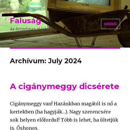
Faluság
MENÜ
Az ért/zelmes vidék
Archívum: July 2024
A cigánymeggy dicsérete
Cigánymeggy van! Hazánkban magától is nő a
kertekben (ha hagyják…). Nagy szerencsére
sok helyen előfordul! Több is lehet, ha ültetjük
is. Őshonos.