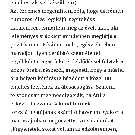
emeltes, akivel készültem.)
Azt érdemes megemlíteni róla, hogy extrémen
humoros, éles logikájú, segítőkész
fiatalembert ismertem meg az évek alatt, aki
leleményes srácként mindenben meglátja a
pozitívumot. Kívánom neki, egész életében
maradjon ilyen derűlátó szemlélettel!
Egyébként magas fokú érdeklődéssel folytak a
közös órák a részéről, megesett, hogy a másfél
óra helyett kétórásra húzódott a közel 110
emeltes leckének az átcsacsogása. Szüleim
folytonosan megmosolyogják, ha Attila
érkezik hozzánk. A konditermek
törzslátogatójának számító haverom gyakorta
már az ajtóban megnevetteti a családunkat.
„Figyeljetek, sokat voltam az edzőteremben,