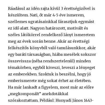
Ráadásul az idén rajta kívül 3 érettségizővel is
készültem. Nati, őt már 4-5 éve ismerem,
szellemes ugratásainkkal fárasztjuk egymást
ez idő alatt. Nagyon határozott, motivált és
széles látókörrel rendelkező lányt ismeretem
meg az évek során benne. Akár az érettségi
felkészítős könyvből való tanulásunkkor, akár
egy baráti társaságban, hiába mesélek sokszor
összevissza (néha rendszertelenül) minden
témakörben, egyből kiveszi, leveszi a lényeget
az emberekben. Szoktuk is beszélni, hogy jó
emberismerete még sokat érhet az életében.
Ha már lankadt a figyelem, most már az előre
„megkomponált” anekdotákkal
szórakoztattam. Például: Hunyadi János 1443-