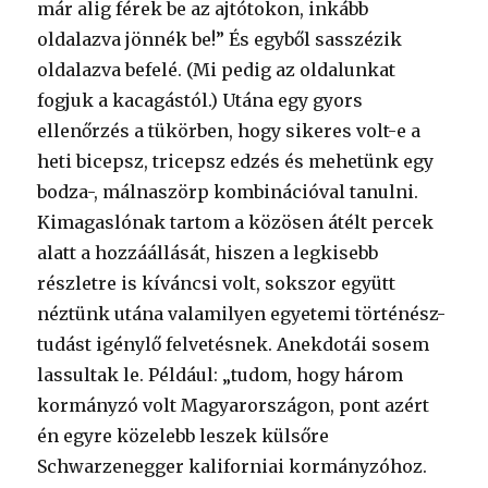
már alig férek be az ajtótokon, inkább
oldalazva jönnék be!” És egyből sasszézik
oldalazva befelé. (Mi pedig az oldalunkat
fogjuk a kacagástól.) Utána egy gyors
ellenőrzés a tükörben, hogy sikeres volt-e a
heti bicepsz, tricepsz edzés és mehetünk egy
bodza-, málnaszörp kombinációval tanulni.
Kimagaslónak tartom a közösen átélt percek
alatt a hozzáállását, hiszen a legkisebb
részletre is kíváncsi volt, sokszor együtt
néztünk utána valamilyen egyetemi történész-
tudást igénylő felvetésnek. Anekdotái sosem
lassultak le. Például: „tudom, hogy három
kormányzó volt Magyarországon, pont azért
én egyre közelebb leszek külsőre
Schwarzenegger kaliforniai kormányzóhoz.