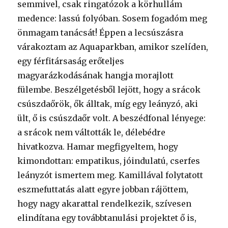
semmivel, csak ringatózok a körhullám
medence: lassú folyóban. Sosem fogadóm meg
önmagam tanácsát! Éppen a lecsúszásra
várakoztam az Aquaparkban, amikor szelíden,
egy férfitársaság erőteljes
magyarázkodásának hangja morajlott
fülembe. Beszélgetésből lejött, hogy a srácok
csúszdaőrök, ők álltak, míg egy leányzó, aki
ült, ő is csúszdaőr volt. A beszédfonal lényege:
a srácok nem váltották le, délebédre
hivatkozva. Hamar megfigyeltem, hogy
kimondottan: empatikus, jóindulatú, cserfes
leányzót ismertem meg. Kamillával folytatott
eszmefuttatás alatt egyre jobban rájöttem,
hogy nagy akarattal rendelkezik, szívesen
elindítana egy továbbtanulási projektet ő is,