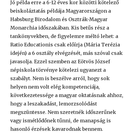
Jó példa erre a 6-12 éves kor közötti kötelező
beiskoláztatás példája Magyarországon a
Habsburg Birodalom és Osztrák-Magyar
Monarchia időszakában. Kis betűs rész a
tankönyvekben, de figyelemre méltó lehet: a
Ratio Educationis csak előírja (Mária Terézia
idején) a 6 osztály elvégzését, más szóval csak
javasolja. Ezzel szemben az Eötvös József
népiskola törvénye kötelezi ugyanezt a
szabályt. Nem is beszélve arról, hogy sok
helyen nem volt elég kompetenciája,
következetessége a magyar oktatásnak ahhoz,
hogy a leszakadást, lemorzsolódást
megszüntesse. Nem szeretnék időszerűnek
vagy ismétlődőnek tűnni, de manapság is
hasonló érzések kavarodnak bennem.