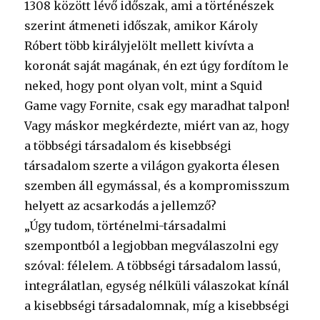
1308 között lévő időszak, ami a történészek
szerint átmeneti időszak, amikor Károly
Róbert több királyjelölt mellett kivívta a
koronát saját magának, én ezt úgy fordítom le
neked, hogy pont olyan volt, mint a Squid
Game vagy Fornite, csak egy maradhat talpon!
Vagy máskor megkérdezte, miért van az, hogy
a többségi társadalom és kisebbségi
társadalom szerte a világon gyakorta élesen
szemben áll egymással, és a kompromisszum
helyett az acsarkodás a jellemző?
„Úgy tudom, történelmi-társadalmi
szempontból a legjobban megválaszolni egy
szóval: félelem. A többségi társadalom lassú,
integrálatlan, egység nélküli válaszokat kínál
a kisebbségi társadalomnak, míg a kisebbségi