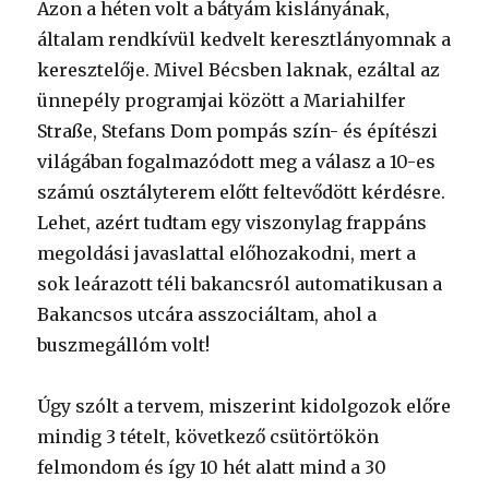
Azon a héten volt a bátyám kislányának,
általam rendkívül kedvelt keresztlányomnak a
keresztelője. Mivel Bécsben laknak, ezáltal az
ünnepély programjai között a Mariahilfer
Straße, Stefans Dom pompás szín- és építészi
világában fogalmazódott meg a válasz a 10-es
számú osztályterem előtt feltevődött kérdésre.
Lehet, azért tudtam egy viszonylag frappáns
megoldási javaslattal előhozakodni, mert a
sok leárazott téli bakancsról automatikusan a
Bakancsos utcára asszociáltam, ahol a
buszmegállóm volt!
Úgy szólt a tervem, miszerint kidolgozok előre
mindig 3 tételt, következő csütörtökön
felmondom és így 10 hét alatt mind a 30