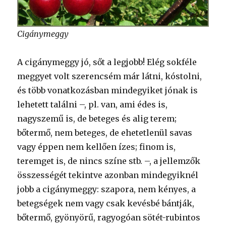
Cigánymeggy
A cigánymeggy jó, sőt a legjobb! Elég sokféle
meggyet volt szerencsém már látni, kóstolni,
és több vonatkozásban mindegyiket jónak is
lehetett találni –, pl. van, ami édes is,
nagyszemű is, de beteges és alig terem;
bőtermő, nem beteges, de ehetetlenül savas
vagy éppen nem kellően ízes; finom is,
teremget is, de nincs színe stb. –, a jellemzők
összességét tekintve azonban mindegyiknél
jobb a cigánymeggy: szapora, nem kényes, a
betegségek nem vagy csak kevésbé bántják,
bőtermő, gyönyörű, ragyogóan sötét-rubintos