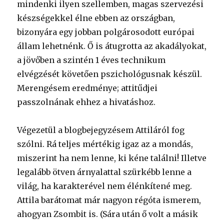
mindenki ilyen szellemben, magas szervezési
készségekkel élne ebben az országban,
bizonyára egy jobban polgárosodott európai
állam lehetnénk. Ő is átugrotta az akadályokat,
a jövőben a szintén 1 éves technikum
elvégzését követően pszichológusnak készül.
Merengésem eredménye; attitűdjei
passzolnának ehhez a hivatáshoz.
Végezetül a blogbejegyzésem Attiláról fog
szólni. Rá teljes mértékig igaz az a mondás,
miszerint ha nem lenne, ki kéne találni! Illetve
legalább ötven árnyalattal szürkébb lenne a
világ, ha karakterével nem élénkítené meg.
Attila barátomat már nagyon régóta ismerem,
ahogyan Zsombit is. (Sára után ő volt a másik