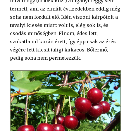
mivelhogy (többek közt) a cigánymeggy sem
termett, ami az elmúlt évtizedekben eddig még
soha nem fordult elő. Idén viszont kárpótolt a
tavalyi kiesés miatt: volt is, elég sok is, és
csodás minőségben! Finom, édes lett,
szokatlanul korán érett, így épp csak az érés
végére lett kicsit (alig) kukacos. Bőtermő,
pedig soha nem permetezzük.