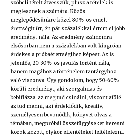
szóbeli tételt átvesszük, plusz a tételek is
meglesznek a számára. Közös
meglepődésünkre közel 80%-os emelt
érettségit írt, én pár százalékkal értem el jobb
eredményt nála. Az eredmény számomra
elsősorban nem a százalékban volt kiugróan
érdekes a próbaérettségihez képest. Az is
jelentős, 20-30%-os javulás történt nála,
hanem magához a történelem tantárgyhoz
való viszonya. Úgy gondolom, hogy 50-60%
körüli eredményt, aki szorgalmas és
bebiflázza, az meg tud csinálni, viszont afölé
az tud menni, aki érdeklődik, kreatív,
személyesen bevonódik, könyvet olvas a
témában, megpróbál összefüggéseket keresni
korok között, olykor ellentéteket feltételezni.