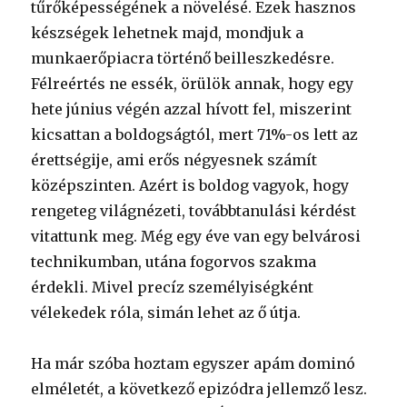
tűrőképességének a növelésé. Ezek hasznos
készségek lehetnek majd, mondjuk a
munkaerőpiacra történő beilleszkedésre.
Félreértés ne essék, örülök annak, hogy egy
hete június végén azzal hívott fel, miszerint
kicsattan a boldogságtól, mert 71%-os lett az
érettségije, ami erős négyesnek számít
középszinten. Azért is boldog vagyok, hogy
rengeteg világnézeti, továbbtanulási kérdést
vitattunk meg. Még egy éve van egy belvárosi
technikumban, utána fogorvos szakma
érdekli. Mivel precíz személyiségként
vélekedek róla, simán lehet az ő útja.
Ha már szóba hoztam egyszer apám dominó
elméletét, a következő epizódra jellemző lesz.