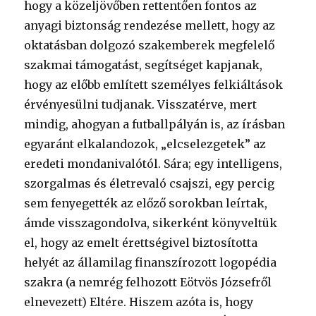
hogy a közeljövőben rettentően fontos az
anyagi biztonság rendezése mellett, hogy az
oktatásban dolgozó szakemberek megfelelő
szakmai támogatást, segítséget kapjanak,
hogy az előbb említett személyes felkiáltások
érvényesülni tudjanak. Visszatérve, mert
mindig, ahogyan a futballpályán is, az írásban
egyaránt elkalandozok, „elcselezgetek” az
eredeti mondanivalótól. Sára; egy intelligens,
szorgalmas és életrevaló csajszi, egy percig
sem fenyegették az előző sorokban leírtak,
ámde visszagondolva, sikerként könyveltük
el, hogy az emelt érettségivel biztosította
helyét az államilag finanszírozott logopédia
szakra (a nemrég felhozott Eötvös Józsefről
elnevezett) Eltére. Hiszem azóta is, hogy