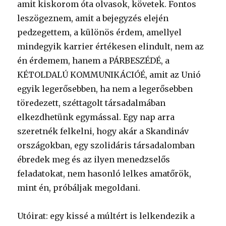
amit kiskorom óta olvasok, követek. Fontos
leszögeznem, amit a bejegyzés elején
pedzegettem, a különös érdem, amellyel
mindegyik karrier értékesen elindult, nem az
én érdemem, hanem a PÁRBESZÉDÉ, a
KÉTOLDALÚ KOMMUNIKÁCIÓÉ, amit az Unió
egyik legerősebben, ha nem a legerősebben
töredezett, széttagolt társadalmában
elkezdhetünk egymással. Egy nap arra
szeretnék felkelni, hogy akár a Skandináv
országokban, egy szolidáris társadalomban
ébredek meg és az ilyen menedzselős
feladatokat, nem hasonló lelkes amatőrök,
mint én, próbáljak megoldani.
Utóirat: egy kissé a múltért is lelkendezik a