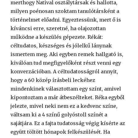
merthogy Natival osztálytársak és hallotta,
milyen poénosan szoktam tanulótársként a
történelmet előadni. Egyeztessünk, mert ő is
kíváncsi erre, szeretné, ha olajozottan
működne a készülés gépezete. Rékát:
céltudatos, készséges és jólelkű lánynak
ismertem meg. Aki egyben remek hallgató is,
kiválóan tud megfigyelőként részt venni egy
konverzációban. A céltudatosságról annyit,
hogy a 60 közép írásbeli leckéhez
mindenkinek választottam egy színt, amivel
kipontoztam a már átbeszélteket. Réka egyből
jelezte, mivel neki nem ez a kedvenc színe,
váltsam ki a 4 színű golyóstoll színét a
sajátjára. Ez a fajta tudatosság végig kísérte az
együtt töltött hónapok felkészülését. Ha