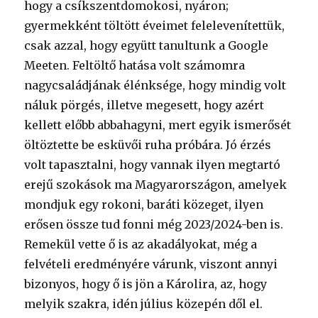
hogy a csíkszentdomokosi, nyáron;
gyermekként töltött éveimet felelevenítettük,
csak azzal, hogy együtt tanultunk a Google
Meeten. Feltöltő hatása volt számomra
nagycsaládjának élénksége, hogy mindig volt
náluk pörgés, illetve megesett, hogy azért
kellett előbb abbahagyni, mert egyik ismerősét
öltöztette be esküvői ruha próbára. Jó érzés
volt tapasztalni, hogy vannak ilyen megtartó
erejű szokások ma Magyarországon, amelyek
mondjuk egy rokoni, baráti közeget, ilyen
erősen össze tud fonni még 2023/2024-ben is.
Remekül vette ő is az akadályokat, még a
felvételi eredményére várunk, viszont annyi
bizonyos, hogy ő is jön a Károlira, az, hogy
melyik szakra, idén július közepén dől el.