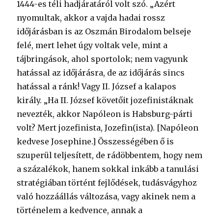
1444-es téli hadjáratáról volt szó. „Azért
nyomultak, akkor a vajda hadai rossz
időjárásban is az Oszmán Birodalom belseje
felé, mert lehet úgy voltak vele, mint a
tájbringások, ahol sportolok; nem vagyunk
hatással az időjárásra, de az időjárás sincs
hatással a ránk! Vagy II. József a kalapos
király. „Ha II. József követőit jozefinistáknak
nevezték, akkor Napóleon is Habsburg-párti
volt? Mert jozefinista, Jozefin(ista). [Napóleon
kedvese Josephine.] Összességében ő is
szuperül teljesített, de rádöbbentem, hogy nem
a százalékok, hanem sokkal inkább a tanulási
stratégiában történt fejlődések, tudásvágyhoz
való hozzáállás változása, vagy akinek nem a
történelem a kedvence, annak a