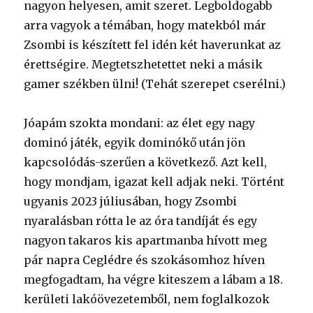
nagyon helyesen, amit szeret. Legboldogabb
arra vagyok a témában, hogy matekból már
Zsombi is készített fel idén két haverunkat az
érettségire. Megtetszhetettet neki a másik
gamer székben ülni! (Tehát szerepet cserélni.)
Jóapám szokta mondani: az élet egy nagy
dominó játék, egyik dominókő után jön
kapcsolódás-szerűen a következő. Azt kell,
hogy mondjam, igazat kell adjak neki. Történt
ugyanis 2023 júliusában, hogy Zsombi
nyaralásban rótta le az óra tandíját és egy
nagyon takaros kis apartmanba hívott meg
pár napra Ceglédre és szokásomhoz híven
megfogadtam, ha végre kiteszem a lábam a 18.
kerületi lakóövezetemből, nem foglalkozok