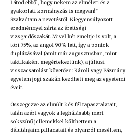
Látod ebből, hogy nekem az elméleti és a
gyakorlati kormányzás is megvan!”
Szakadtam a nevetéstől. Kiegyensúlyozott
eredménnyel zárta az érettségi
vizsgaidőszakát. Mivel két emeltje is volt, a
töri 75%, az angol 90% lett, így a pontok
duplázásával (amit már augusztusban, mint
taktikaként megértekeztünk), a júliusi
visszacsatolást követően: Károli vagy Pázmány
egyetem jogi szakán kezdheti meg az egyetemi
éveit.
Összegezve az elmúlt 2 és fél tapasztalatait,
talán azért vagyok a leghálásabb, mert
sokszínű jellemekkel költhettem a
délutánjaim pillanatait és olyanról meséltem,