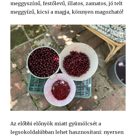
meggyszínű, festőlevű, illatos, zamatos, jó telt
meggyízű, kicsi a magja, könnyen magozható!
Az előbbi előnyök miatt gyümölcsét a
legsokoldalúbban lehet hasznosítani: nyersen