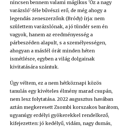
nincsen bennem valami mágikus 'Óz a nagy
varázsló'-féle bűvészi erő, de még ahogy a
legendás zeneszerzőnk (Bródy) írja: nem
születtem varázslónak, a jó tündér sem én
vagyok, hanem az eredményesség a
párbeszéden alapult, s a személyességen,
ahogyan a másfél órát minden héten
ismétlésre, egyben a világ dolgainak
kivitatására szántuk.
Úgy véltem, ez a nem hétköznapi közös
tanulás egy kivételes élmény marad csupán,
nem lesz folytatása. 2022 augusztus havában
aztán megkeresett Zsombi korszakos barátom,
ugyanúgy erdélyi gyökerekkel rendelkező,
kifejezetten: jó kedélyű, vidám, nagy dumás,