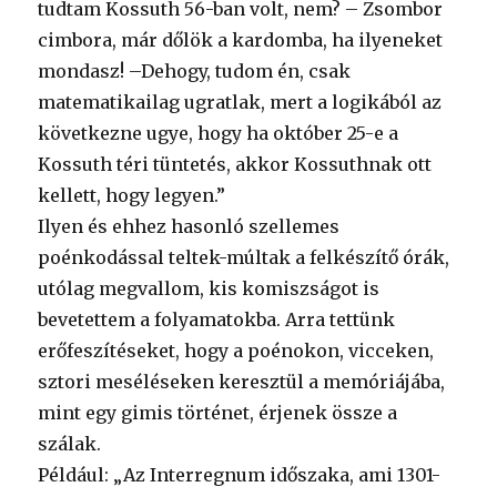
tudtam Kossuth 56-ban volt, nem? – Zsombor
cimbora, már dőlök a kardomba, ha ilyeneket
mondasz! –Dehogy, tudom én, csak
matematikailag ugratlak, mert a logikából az
következne ugye, hogy ha október 25-e a
Kossuth téri tüntetés, akkor Kossuthnak ott
kellett, hogy legyen.”
Ilyen és ehhez hasonló szellemes
poénkodással teltek-múltak a felkészítő órák,
utólag megvallom, kis komiszságot is
bevetettem a folyamatokba. Arra tettünk
erőfeszítéseket, hogy a poénokon, vicceken,
sztori meséléseken keresztül a memóriájába,
mint egy gimis történet, érjenek össze a
szálak.
Például: „Az Interregnum időszaka, ami 1301-