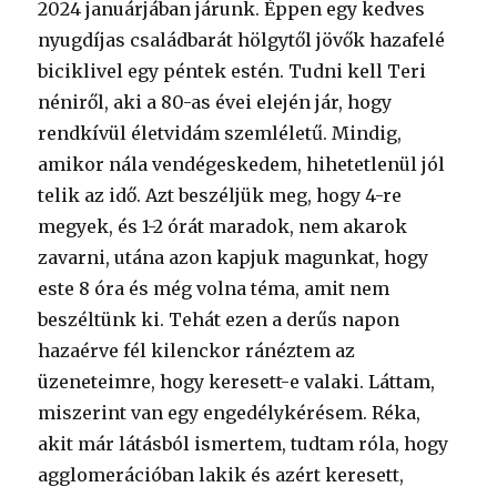
2024 januárjában járunk. Éppen egy kedves
nyugdíjas családbarát hölgytől jövők hazafelé
biciklivel egy péntek estén. Tudni kell Teri
néniről, aki a 80-as évei elején jár, hogy
rendkívül életvidám szemléletű. Mindig,
amikor nála vendégeskedem, hihetetlenül jól
telik az idő. Azt beszéljük meg, hogy 4-re
megyek, és 1-2 órát maradok, nem akarok
zavarni, utána azon kapjuk magunkat, hogy
este 8 óra és még volna téma, amit nem
beszéltünk ki. Tehát ezen a derűs napon
hazaérve fél kilenckor ránéztem az
üzeneteimre, hogy keresett-e valaki. Láttam,
miszerint van egy engedélykérésem. Réka,
akit már látásból ismertem, tudtam róla, hogy
agglomerációban lakik és azért keresett,