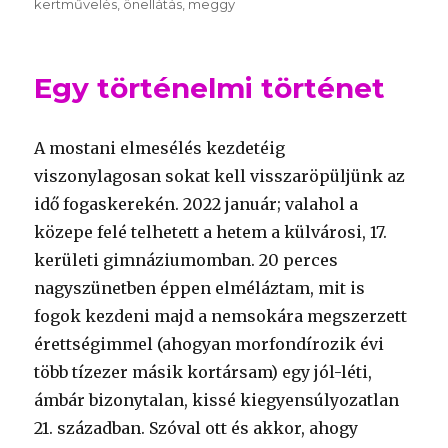
kertművelés
önellátás
meggy
Egy történelmi történet
A mostani elmesélés kezdetéig
viszonylagosan sokat kell visszaröpüljünk az
idő fogaskerekén. 2022 január; valahol a
közepe felé telhetett a hetem a külvárosi, 17.
kerületi gimnáziumomban. 20 perces
nagyszünetben éppen elméláztam, mit is
fogok kezdeni majd a nemsokára megszerzett
érettségimmel (ahogyan morfondírozik évi
több tízezer másik kortársam) egy jól-léti,
ámbár bizonytalan, kissé kiegyensúlyozatlan
21. században. Szóval ott és akkor, ahogy