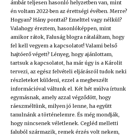
ámbár teljesen hasonló helyzetben van, mint
én voltam 2022-ben az érettségi évében. Merre?
Hogyan? Hány ponttal? Emelttel vagy nélkül?
Valahogy éreztem, hasonlóképpen, mint
amikor rátok, Faluság blogra rátaláltam, hogy
fel kell vegyem a kapcsolatot! Valami belső
hajtóerő végett? Lényeg, hogy ajánlottam,
tartsuk a kapcsolatot, ha már úgy is a Károlit
tervezi, az egész felvételi eljárásról tudok neki
részleteket küldeni, ezzel a megbeszélt
információval váltunk el. Két hét múlva írtunk
egymásnak, amely azzal végződött, hogy
ráeszméltünk, milyen jó lenne, ha együtt
tanulnánk a történelemre. És még mondják,
hogy nincsenek véletlenek. Cegléd melletti
faluból származik, remek érzés volt nekem,