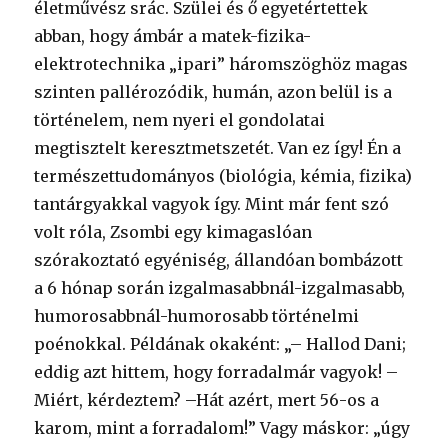
életművész srác. Szülei és ő egyetértettek
abban, hogy ámbár a matek-fizika-
elektrotechnika „ipari” háromszöghöz magas
szinten pallérozódik, humán, azon belül is a
történelem, nem nyeri el gondolatai
megtisztelt keresztmetszetét. Van ez így! Én a
természettudományos (biológia, kémia, fizika)
tantárgyakkal vagyok így. Mint már fent szó
volt róla, Zsombi egy kimagaslóan
szórakoztató egyéniség, állandóan bombázott
a 6 hónap során izgalmasabbnál-izgalmasabb,
humorosabbnál-humorosabb történelmi
poénokkal. Példának okaként: „– Hallod Dani;
eddig azt hittem, hogy forradalmár vagyok! –
Miért, kérdeztem? –Hát azért, mert 56-os a
karom, mint a forradalom!” Vagy máskor: „úgy