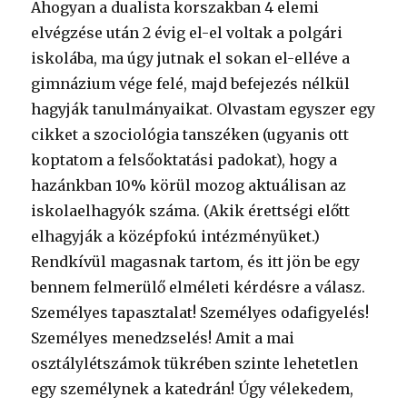
Ahogyan a dualista korszakban 4 elemi
elvégzése után 2 évig el-el voltak a polgári
iskolába, ma úgy jutnak el sokan el-elléve a
gimnázium vége felé, majd befejezés nélkül
hagyják tanulmányaikat. Olvastam egyszer egy
cikket a szociológia tanszéken (ugyanis ott
koptatom a felsőoktatási padokat), hogy a
hazánkban 10% körül mozog aktuálisan az
iskolaelhagyók száma. (Akik érettségi előtt
elhagyják a középfokú intézményüket.)
Rendkívül magasnak tartom, és itt jön be egy
bennem felmerülő elméleti kérdésre a válasz.
Személyes tapasztalat! Személyes odafigyelés!
Személyes menedzselés! Amit a mai
osztálylétszámok tükrében szinte lehetetlen
egy személynek a katedrán! Úgy vélekedem,