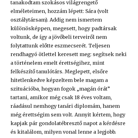
tanakodtam szokásos világrengető
elméleteimen, hozzám lépett: Sára (volt
osztálytársam). Addig nem ismertem
különösképpen, megesett, hogy padtársak
voltunk, de így a jövőbeli terveiről nem
folytattunk előtte eszmecserét. Teljesen
rendhagyó ötlettel keresett meg: segítsek neki
a történelem emelt érettségihez, mint
felkészítő tanulótárs. Meglepett, elsőre
hitetlenkedve képzeltem bele magam a
szituációba, hogyan fogok „magán órát”
tartani, amikor még csak 18 éves voltam,
ráadásul nemhogy tanári diplomám, hanem
még érettségim sem volt. Annyit kértem, hogy
kapjak pár gondolatébresztő napot a kérdésre
és kitalálom, milyen vonal lenne a legjobb.