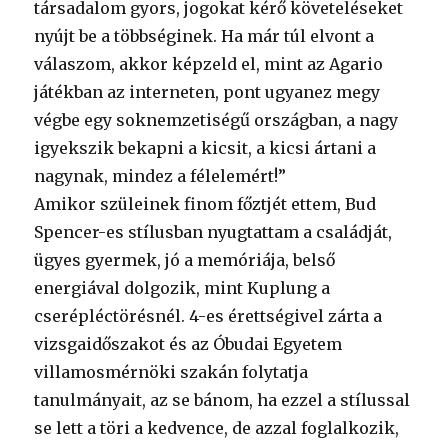
társadalom gyors, jogokat kérő követeléseket
nyújt be a többséginek. Ha már túl elvont a
válaszom, akkor képzeld el, mint az Agario
játékban az interneten, pont ugyanez megy
végbe egy soknemzetiségű országban, a nagy
igyekszik bekapni a kicsit, a kicsi ártani a
nagynak, mindez a félelemért!”
Amikor szüleinek finom főztjét ettem, Bud
Spencer-es stílusban nyugtattam a családját,
ügyes gyermek, jó a memóriája, belső
energiával dolgozik, mint Kuplung a
cserépléctörésnél. 4-es érettségivel zárta a
vizsgaidőszakot és az Óbudai Egyetem
villamosmérnöki szakán folytatja
tanulmányait, az se bánom, ha ezzel a stílussal
se lett a töri a kedvence, de azzal foglalkozik,