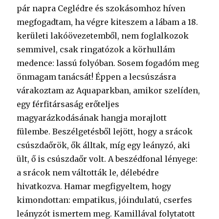
pár napra Ceglédre és szokásomhoz híven
megfogadtam, ha végre kiteszem a lábam a 18.
kerületi lakóövezetemből, nem foglalkozok
semmivel, csak ringatózok a körhullám
medence: lassú folyóban. Sosem fogadóm meg
önmagam tanácsát! Éppen a lecsúszásra
várakoztam az Aquaparkban, amikor szelíden,
egy férfitársaság erőteljes
magyarázkodásának hangja morajlott
fülembe. Beszélgetésből lejött, hogy a srácok
csúszdaőrök, ők álltak, míg egy leányzó, aki
ült, ő is csúszdaőr volt. A beszédfonal lényege:
a srácok nem váltották le, délebédre
hivatkozva. Hamar megfigyeltem, hogy
kimondottan: empatikus, jóindulatú, cserfes
leányzót ismertem meg. Kamillával folytatott