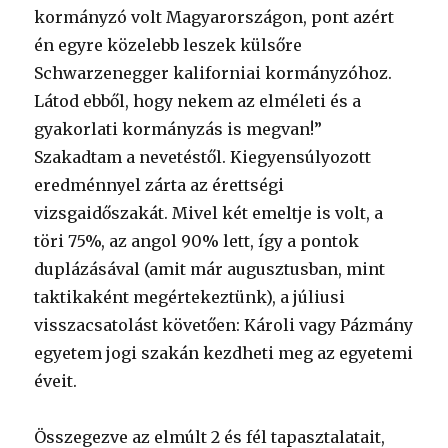
kormányzó volt Magyarországon, pont azért
én egyre közelebb leszek külsőre
Schwarzenegger kaliforniai kormányzóhoz.
Látod ebből, hogy nekem az elméleti és a
gyakorlati kormányzás is megvan!”
Szakadtam a nevetéstől. Kiegyensúlyozott
eredménnyel zárta az érettségi
vizsgaidőszakát. Mivel két emeltje is volt, a
töri 75%, az angol 90% lett, így a pontok
duplázásával (amit már augusztusban, mint
taktikaként megértekeztünk), a júliusi
visszacsatolást követően: Károli vagy Pázmány
egyetem jogi szakán kezdheti meg az egyetemi
éveit.
Összegezve az elmúlt 2 és fél tapasztalatait,