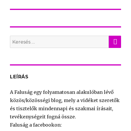
bejegyzés:
KER
Search
for:
LEÍRÁS
A Faluság egy folyamatosan alakulóban lévő
közös/közösségi blog, mely a vidéket szeretők
és tisztelők mindennapi és szakmai írásait,
tevékenységeit fogná össze.
Faluság a facebookon: