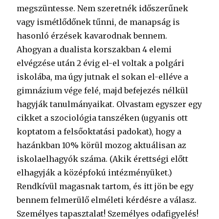
megszüntesse. Nem szeretnék időszerűnek
vagy ismétlődőnek tűnni, de manapság is
hasonló érzések kavarodnak bennem.
Ahogyan a dualista korszakban 4 elemi
elvégzése után 2 évig el-el voltak a polgári
iskolába, ma úgy jutnak el sokan el-elléve a
gimnázium vége felé, majd befejezés nélkül
hagyják tanulmányaikat. Olvastam egyszer egy
cikket a szociológia tanszéken (ugyanis ott
koptatom a felsőoktatási padokat), hogy a
hazánkban 10% körül mozog aktuálisan az
iskolaelhagyók száma. (Akik érettségi előtt
elhagyják a középfokú intézményüket.)
Rendkívül magasnak tartom, és itt jön be egy
bennem felmerülő elméleti kérdésre a válasz.
Személyes tapasztalat! Személyes odafigyelés!