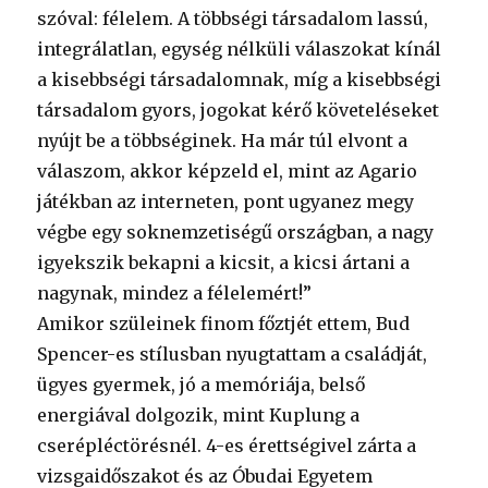
szóval: félelem. A többségi társadalom lassú,
integrálatlan, egység nélküli válaszokat kínál
a kisebbségi társadalomnak, míg a kisebbségi
társadalom gyors, jogokat kérő követeléseket
nyújt be a többséginek. Ha már túl elvont a
válaszom, akkor képzeld el, mint az Agario
játékban az interneten, pont ugyanez megy
végbe egy soknemzetiségű országban, a nagy
igyekszik bekapni a kicsit, a kicsi ártani a
nagynak, mindez a félelemért!”
Amikor szüleinek finom főztjét ettem, Bud
Spencer-es stílusban nyugtattam a családját,
ügyes gyermek, jó a memóriája, belső
energiával dolgozik, mint Kuplung a
cserépléctörésnél. 4-es érettségivel zárta a
vizsgaidőszakot és az Óbudai Egyetem