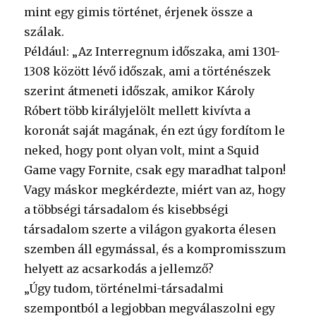
mint egy gimis történet, érjenek össze a
szálak.
Például: „Az Interregnum időszaka, ami 1301-
1308 között lévő időszak, ami a történészek
szerint átmeneti időszak, amikor Károly
Róbert több királyjelölt mellett kivívta a
koronát saját magának, én ezt úgy fordítom le
neked, hogy pont olyan volt, mint a Squid
Game vagy Fornite, csak egy maradhat talpon!
Vagy máskor megkérdezte, miért van az, hogy
a többségi társadalom és kisebbségi
társadalom szerte a világon gyakorta élesen
szemben áll egymással, és a kompromisszum
helyett az acsarkodás a jellemző?
„Úgy tudom, történelmi-társadalmi
szempontból a legjobban megválaszolni egy