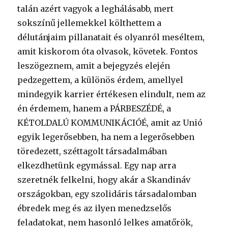
talán azért vagyok a leghálásabb, mert
sokszínű jellemekkel költhettem a
délutánjaim pillanatait és olyanról meséltem,
amit kiskorom óta olvasok, követek. Fontos
leszögeznem, amit a bejegyzés elején
pedzegettem, a különös érdem, amellyel
mindegyik karrier értékesen elindult, nem az
én érdemem, hanem a PÁRBESZÉDÉ, a
KÉTOLDALÚ KOMMUNIKÁCIÓÉ, amit az Unió
egyik legerősebben, ha nem a legerősebben
töredezett, széttagolt társadalmában
elkezdhetünk egymással. Egy nap arra
szeretnék felkelni, hogy akár a Skandináv
országokban, egy szolidáris társadalomban
ébredek meg és az ilyen menedzselős
feladatokat, nem hasonló lelkes amatőrök,