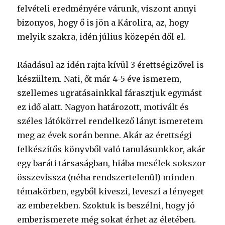
felvételi eredményére várunk, viszont annyi
bizonyos, hogy ő is jön a Károlira, az, hogy
melyik szakra, idén július közepén dől el.
Ráadásul az idén rajta kívül 3 érettségizővel is
készültem. Nati, őt már 4-5 éve ismerem,
szellemes ugratásainkkal fárasztjuk egymást
ez idő alatt. Nagyon határozott, motivált és
széles látókörrel rendelkező lányt ismeretem
meg az évek során benne. Akár az érettségi
felkészítős könyvből való tanulásunkkor, akár
egy baráti társaságban, hiába mesélek sokszor
összevissza (néha rendszertelenül) minden
témakörben, egyből kiveszi, leveszi a lényeget
az emberekben. Szoktuk is beszélni, hogy jó
emberismerete még sokat érhet az életében.