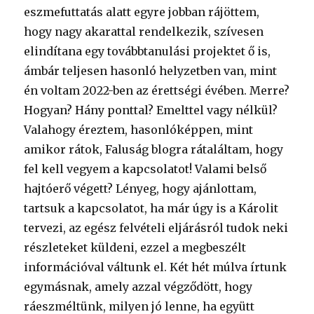
eszmefuttatás alatt egyre jobban rájöttem,
hogy nagy akarattal rendelkezik, szívesen
elindítana egy továbbtanulási projektet ő is,
ámbár teljesen hasonló helyzetben van, mint
én voltam 2022-ben az érettségi évében. Merre?
Hogyan? Hány ponttal? Emelttel vagy nélkül?
Valahogy éreztem, hasonlóképpen, mint
amikor rátok, Faluság blogra rátaláltam, hogy
fel kell vegyem a kapcsolatot! Valami belső
hajtóerő végett? Lényeg, hogy ajánlottam,
tartsuk a kapcsolatot, ha már úgy is a Károlit
tervezi, az egész felvételi eljárásról tudok neki
részleteket küldeni, ezzel a megbeszélt
információval váltunk el. Két hét múlva írtunk
egymásnak, amely azzal végződött, hogy
ráeszméltünk, milyen jó lenne, ha együtt