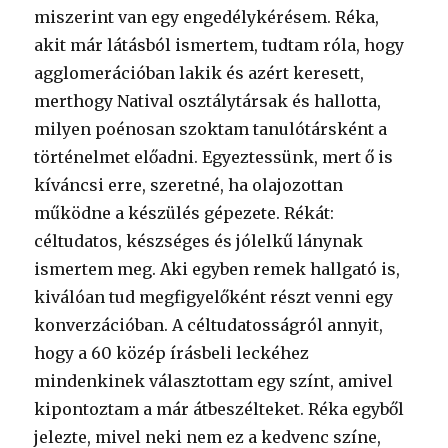
miszerint van egy engedélykérésem. Réka,
akit már látásból ismertem, tudtam róla, hogy
agglomerációban lakik és azért keresett,
merthogy Natival osztálytársak és hallotta,
milyen poénosan szoktam tanulótársként a
történelmet előadni. Egyeztessünk, mert ő is
kíváncsi erre, szeretné, ha olajozottan
működne a készülés gépezete. Rékát:
céltudatos, készséges és jólelkű lánynak
ismertem meg. Aki egyben remek hallgató is,
kiválóan tud megfigyelőként részt venni egy
konverzációban. A céltudatosságról annyit,
hogy a 60 közép írásbeli leckéhez
mindenkinek választottam egy színt, amivel
kipontoztam a már átbeszélteket. Réka egyből
jelezte, mivel neki nem ez a kedvenc színe,