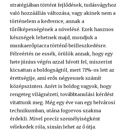
stratégiában történt fejlődések, tudásvágyhoz
való hozzáállás változása, vagy akinek nem a
történelem a kedvence, annak a
tűrőképességének a növelésé. Ezek hasznos
készségek lehetnek majd, mondjuk a
munkaerőpiacra történő beilleszkedésre.
Félreértés ne essék, örülök annak, hogy egy
hete június végén azzal hívott fel, miszerint
kicsattan a boldogságtól, mert 71%-os lett az
érettségije, ami erős négyesnek számít
középszinten. Azért is boldog vagyok, hogy
rengeteg világnézeti, továbbtanulási kérdést
vitattunk meg. Még egy éve van egy belvárosi
technikumban, utána fogorvos szakma
érdekli. Mivel precíz személyiségként
vélekedek róla, simán lehet az ő útja.