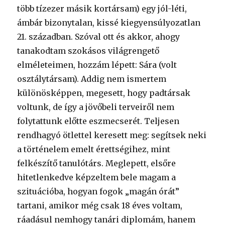
több tízezer másik kortársam) egy jól-léti,
ámbár bizonytalan, kissé kiegyensúlyozatlan
21. században. Szóval ott és akkor, ahogy
tanakodtam szokásos világrengető
elméleteimen, hozzám lépett: Sára (volt
osztálytársam). Addig nem ismertem
különösképpen, megesett, hogy padtársak
voltunk, de így a jövőbeli terveiről nem
folytattunk előtte eszmecserét. Teljesen
rendhagyó ötlettel keresett meg: segítsek neki
a történelem emelt érettségihez, mint
felkészítő tanulótárs. Meglepett, elsőre
hitetlenkedve képzeltem bele magam a
szituációba, hogyan fogok „magán órát”
tartani, amikor még csak 18 éves voltam,
ráadásul nemhogy tanári diplomám, hanem