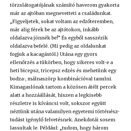
törzslátogatójának számító haverom gyakorta
már az ajtóban megnevetteti a családunkat.
„Figyeljetek, sokat voltam az edzőteremben,
már alig férek be az ajtótokon, inkább
oldalazva jönnék be!” És egyből sasszézik
oldalazva befelé. (Mi pedig az oldalunkat
fogjuk a kacagástól.) Utána egy gyors
ellenőrzés a tükörben, hogy sikeres volt-e a
heti bicepsz, tricepsz edzés és mehetünk egy
bodza-, málnaszörp kombinációval tanulni.
Kimagaslónak tartom a közösen átélt percek
alatt a hozzáállását, hiszen a legkisebb
részletre is kíváncsi volt, sokszor együtt
néztünk utána valamilyen egyetemi történész-
tudást igénylő felvetésnek. Anekdotái sosem
lassultak le. Például: „tudom, hogy három