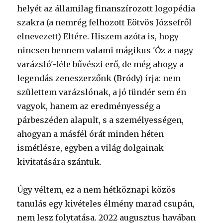
helyét az államilag finanszírozott logopédia
szakra (a nemrég felhozott Eötvös Józsefről
elnevezett) Eltére. Hiszem azóta is, hogy
nincsen bennem valami mágikus 'Óz a nagy
varázsló'-féle bűvészi erő, de még ahogy a
legendás zeneszerzőnk (Bródy) írja: nem
születtem varázslónak, a jó tündér sem én
vagyok, hanem az eredményesség a
párbeszéden alapult, s a személyességen,
ahogyan a másfél órát minden héten
ismétlésre, egyben a világ dolgainak
kivitatására szántuk.
Úgy véltem, ez a nem hétköznapi közös
tanulás egy kivételes élmény marad csupán,
nem lesz folytatása. 2022 augusztus havában