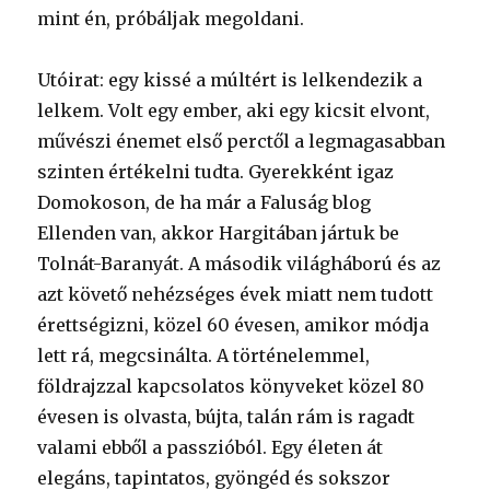
mint én, próbáljak megoldani.
Utóirat: egy kissé a múltért is lelkendezik a
lelkem. Volt egy ember, aki egy kicsit elvont,
művészi énemet első perctől a legmagasabban
szinten értékelni tudta. Gyerekként igaz
Domokoson, de ha már a Faluság blog
Ellenden van, akkor Hargitában jártuk be
Tolnát-Baranyát. A második világháború és az
azt követő nehézséges évek miatt nem tudott
érettségizni, közel 60 évesen, amikor módja
lett rá, megcsinálta. A történelemmel,
földrajzzal kapcsolatos könyveket közel 80
évesen is olvasta, bújta, talán rám is ragadt
valami ebből a passzióból. Egy életen át
elegáns, tapintatos, gyöngéd és sokszor