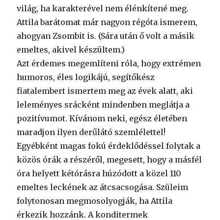
világ, ha karakterével nem élénkítené meg.
Attila barátomat már nagyon régóta ismerem,
ahogyan Zsombit is. (Sára után ő volt a másik
emeltes, akivel készültem.)
Azt érdemes megemlíteni róla, hogy extrémen
humoros, éles logikájú, segítőkész
fiatalembert ismertem meg az évek alatt, aki
leleményes srácként mindenben meglátja a
pozitívumot. Kívánom neki, egész életében
maradjon ilyen derűlátó szemlélettel!
Egyébként magas fokú érdeklődéssel folytak a
közös órák a részéről, megesett, hogy a másfél
óra helyett kétórásra húzódott a közel 110
emeltes leckének az átcsacsogása. Szüleim
folytonosan megmosolyogják, ha Attila
érkezik hozzánk. A konditermek