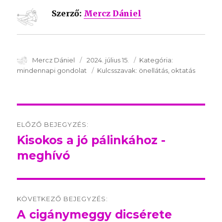
Szerző:
Mercz Dániel
SzerzÅ
Mercz Dániel
Közzétéve:
2024. július 15.
Kategória:
Kategória:
mindennapi gondolat
Kulcsszavak:
Kulcsszavak:
önellátás
oktatás
Post
ELŐZŐ BEJEGYZÉS:
navigation
Kisokos a jó pálinkához -
Előző
meghívó
bejegyzés:
KÖVETKEZŐ BEJEGYZÉS:
A cigánymeggy dicsérete
Következő