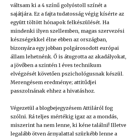
váltsam ki a 4 színű golyóstoll színét a
sajátjára. Ez a fajta tudatosság végig kísérte az
együtt töltött hónapok felkészülését. Ha
mindenki ilyen szellemben, magas szervezési
készségekkel élne ebben az országban,
bizonyára egy jobban polgárosodott európai
állam lehetnénk. Ő is átugrotta az akadályokat,
a jövőben a szintén 1 éves technikum
elvégzését követően pszichológusnak készül.
Merengésem eredménye; attitűdjei
passzolnának ehhez a hivatáshoz.
Végezetül a blogbejegyzésem Attiláról fog
szólni. Rá teljes mértékig igaz az a mondás,
miszerint ha nem lenne, ki kéne találni! Illetve
legalább ötven árnyalattal szürkébb lenne a