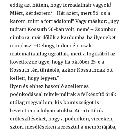
eddig azt hittem, hogy forradalmár vagyok! –
Miért, kérdeztem? –Hát azért, mert 56-os a
karom, mint a forradalom!” Vagy máskor: „úgy
tudtam Kossuth 56-ban volt, nem? – Zsombor
cimbora, már dőlök a kardomba, ha ilyeneket
mondasz! –Dehogy, tudom én, csak
matematikailag ugratlak, mert a logikából az
következne ugye, hogy ha október 25-e a
Kossuth téri tüntetés, akkor Kossuthnak ott
kellett, hogy legyen.”
Ilyen és ehhez hasonló szellemes
poénkodással teltek-múltak a felkészítő órák,
utólag megvallom, kis komiszságot is
bevetettem a folyamatokba. Arra tettünk
erőfeszítéseket, hogy a poénokon, vicceken,
sztori meséléseken keresztül a memóriájába,