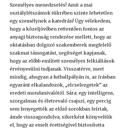
Személyes menedzselés! Amit a mai
osztálylétszámok tükrében szinte lehetetlen
egy személynek a katedrán! Úgy vélekedem,
hogy a közeljövőben rettentően fontos az
anyagi biztonság rendezése mellett, hogy az
oktatásban dolgozó szakemberek megfelelő
szakmai támogatást, segítséget kapjanak,
hogy az előbb említett személyes felkiáltások
érvényesülni tudjanak. Visszatérve, mert
mindig, ahogyan a futballpályán is, az írásban
egyaránt elkalandozok, „elcselezgetek” az
eredeti mondanivalótól. Sára; egy intelligens,
szorgalmas és életrevaló csajszi, egy percig
sem fenyegették az előző sorokban leírtak,
ámde visszagondolva, sikerként könyveltük
el, hogy az emelt érettségivel biztosította