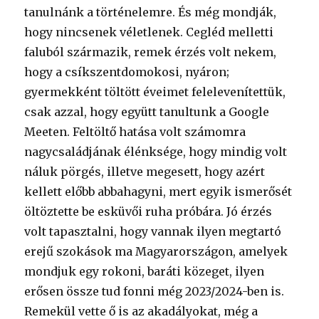
tanulnánk a történelemre. És még mondják,
hogy nincsenek véletlenek. Cegléd melletti
faluból származik, remek érzés volt nekem,
hogy a csíkszentdomokosi, nyáron;
gyermekként töltött éveimet felelevenítettük,
csak azzal, hogy együtt tanultunk a Google
Meeten. Feltöltő hatása volt számomra
nagycsaládjának élénksége, hogy mindig volt
náluk pörgés, illetve megesett, hogy azért
kellett előbb abbahagyni, mert egyik ismerősét
öltöztette be esküvői ruha próbára. Jó érzés
volt tapasztalni, hogy vannak ilyen megtartó
erejű szokások ma Magyarországon, amelyek
mondjuk egy rokoni, baráti közeget, ilyen
erősen össze tud fonni még 2023/2024-ben is.
Remekül vette ő is az akadályokat, még a