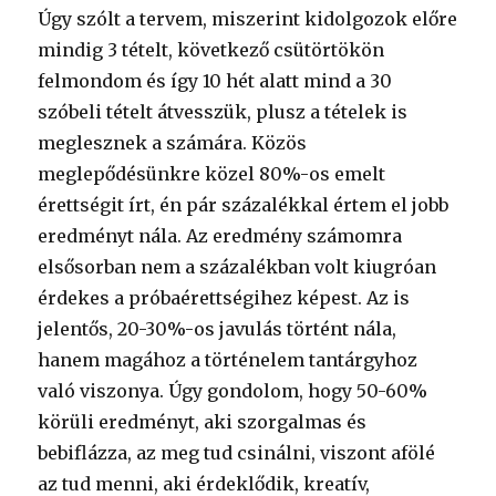
Úgy szólt a tervem, miszerint kidolgozok előre
mindig 3 tételt, következő csütörtökön
felmondom és így 10 hét alatt mind a 30
szóbeli tételt átvesszük, plusz a tételek is
meglesznek a számára. Közös
meglepődésünkre közel 80%-os emelt
érettségit írt, én pár százalékkal értem el jobb
eredményt nála. Az eredmény számomra
elsősorban nem a százalékban volt kiugróan
érdekes a próbaérettségihez képest. Az is
jelentős, 20-30%-os javulás történt nála,
hanem magához a történelem tantárgyhoz
való viszonya. Úgy gondolom, hogy 50-60%
körüli eredményt, aki szorgalmas és
bebiflázza, az meg tud csinálni, viszont afölé
az tud menni, aki érdeklődik, kreatív,