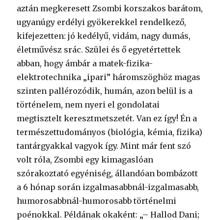
aztán megkeresett Zsombi korszakos barátom,
ugyanúgy erdélyi gyökerekkel rendelkező,
kifejezetten: jó kedélyű, vidám, nagy dumás,
életművész srác. Szülei és ő egyetértettek
abban, hogy ámbár a matek-fizika-
elektrotechnika „ipari” háromszöghöz magas
szinten pallérozódik, humán, azon belül is a
történelem, nem nyeri el gondolatai
megtisztelt keresztmetszetét. Van ez így! Én a
természettudományos (biológia, kémia, fizika)
tantárgyakkal vagyok így. Mint már fent szó
volt róla, Zsombi egy kimagaslóan
szórakoztató egyéniség, állandóan bombázott
a 6 hónap során izgalmasabbnál-izgalmasabb,
humorosabbnál-humorosabb történelmi
poénokkal. Példának okaként: „– Hallod Dani;