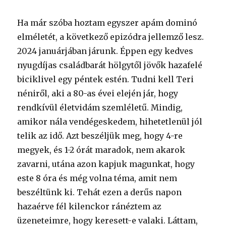
Ha már szóba hoztam egyszer apám dominó
elméletét, a következő epizódra jellemző lesz.
2024 januárjában járunk. Éppen egy kedves
nyugdíjas családbarát hölgytől jövők hazafelé
biciklivel egy péntek estén. Tudni kell Teri
néniről, aki a 80-as évei elején jár, hogy
rendkívül életvidám szemléletű. Mindig,
amikor nála vendégeskedem, hihetetlenül jól
telik az idő. Azt beszéljük meg, hogy 4-re
megyek, és 1-2 órát maradok, nem akarok
zavarni, utána azon kapjuk magunkat, hogy
este 8 óra és még volna téma, amit nem
beszéltünk ki. Tehát ezen a derűs napon
hazaérve fél kilenckor ránéztem az
üzeneteimre, hogy keresett-e valaki. Láttam,