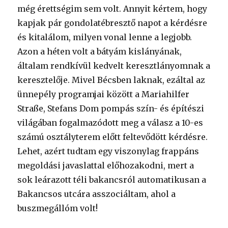
még érettségim sem volt. Annyit kértem, hogy
kapjak pár gondolatébresztő napot a kérdésre
és kitalálom, milyen vonal lenne a legjobb.
Azon a héten volt a bátyám kislányának,
általam rendkívül kedvelt keresztlányomnak a
keresztelője. Mivel Bécsben laknak, ezáltal az
ünnepély programjai között a Mariahilfer
Straße, Stefans Dom pompás szín- és építészi
világában fogalmazódott meg a válasz a 10-es
számú osztályterem előtt feltevődött kérdésre.
Lehet, azért tudtam egy viszonylag frappáns
megoldási javaslattal előhozakodni, mert a
sok leárazott téli bakancsról automatikusan a
Bakancsos utcára asszociáltam, ahol a
buszmegállóm volt!