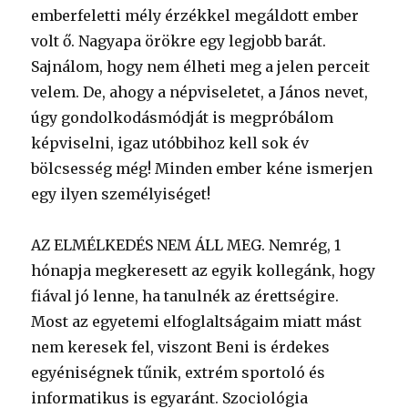
emberfeletti mély érzékkel megáldott ember
volt ő. Nagyapa örökre egy legjobb barát.
Sajnálom, hogy nem élheti meg a jelen perceit
velem. De, ahogy a népviseletet, a János nevet,
úgy gondolkodásmódját is megpróbálom
képviselni, igaz utóbbihoz kell sok év
bölcsesség még! Minden ember kéne ismerjen
egy ilyen személyiséget!
AZ ELMÉLKEDÉS NEM ÁLL MEG. Nemrég, 1
hónapja megkeresett az egyik kollegánk, hogy
fiával jó lenne, ha tanulnék az érettségire.
Most az egyetemi elfoglaltságaim miatt mást
nem keresek fel, viszont Beni is érdekes
egyéniségnek tűnik, extrém sportoló és
informatikus is egyaránt. Szociológia