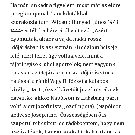
Ha már lankadt a figyelem, most már az előre
„megkomponált” anekdotákkal
szórakoztattam. Például: Hunyadi János 1443-
1444-es téli hadjáratáról volt szó. „Azért
nyomultak, akkor a vajda hadai rossz
időjárásban is az Oszmán Birodalom belseje
felé, mert lehet úgy voltak vele, mint a
tájbringások, ahol sportolok; nem vagyunk
hatással az időjárásra, de az időjárás sincs
hatással a ránk! Vagy II. József a kalapos
király. „Ha II. József követőit jozefinistáknak
nevezték, akkor Napóleon is Habsburg-párti
volt? Mert jozefinista, Jozefin(ista). [Napóleon
kedvese Josephine.] Összességében ő is
szuperül teljesített, de rádöbbentem, hogy nem
a százalékok, hanem sokkal inkább a tanulási