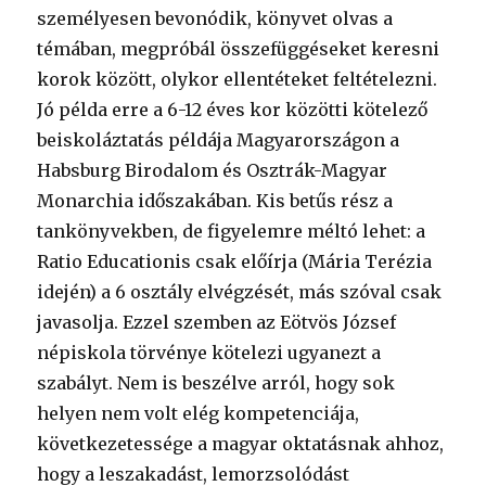
személyesen bevonódik, könyvet olvas a
témában, megpróbál összefüggéseket keresni
korok között, olykor ellentéteket feltételezni.
Jó példa erre a 6-12 éves kor közötti kötelező
beiskoláztatás példája Magyarországon a
Habsburg Birodalom és Osztrák-Magyar
Monarchia időszakában. Kis betűs rész a
tankönyvekben, de figyelemre méltó lehet: a
Ratio Educationis csak előírja (Mária Terézia
idején) a 6 osztály elvégzését, más szóval csak
javasolja. Ezzel szemben az Eötvös József
népiskola törvénye kötelezi ugyanezt a
szabályt. Nem is beszélve arról, hogy sok
helyen nem volt elég kompetenciája,
következetessége a magyar oktatásnak ahhoz,
hogy a leszakadást, lemorzsolódást