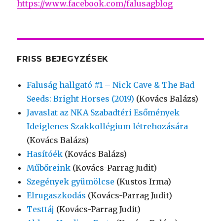
https://www.facebook.com/falusagblog
FRISS BEJEGYZÉSEK
Faluság hallgató #1 – Nick Cave & The Bad
Seeds: Bright Horses (2019)
(Kovács Balázs)
Javaslat az NKA Szabadtéri Esőmények
Ideiglenes Szakkollégium létrehozására
(Kovács Balázs)
Hasítóék
(Kovács Balázs)
Műbőreink
(Kovács-Parrag Judit)
Szegények gyümölcse
(Kustos Irma)
Elrugaszkodás
(Kovács-Parrag Judit)
Testtáj
(Kovács-Parrag Judit)