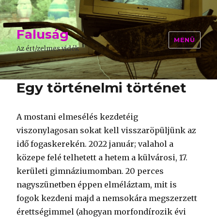
Faluság
MENÜ
Az ért/zelmes vidék
Egy történelmi történet
A mostani elmesélés kezdetéig
viszonylagosan sokat kell visszaröpüljünk az
idő fogaskerekén. 2022 január; valahol a
közepe felé telhetett a hetem a külvárosi, 17.
kerületi gimnáziumomban. 20 perces
nagyszünetben éppen elméláztam, mit is
fogok kezdeni majd a nemsokára megszerzett
érettségimmel (ahogyan morfondírozik évi