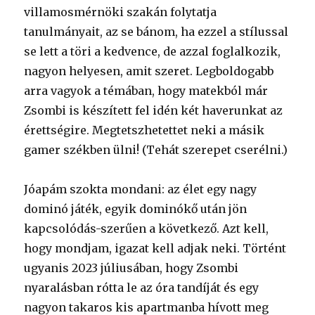
villamosmérnöki szakán folytatja
tanulmányait, az se bánom, ha ezzel a stílussal
se lett a töri a kedvence, de azzal foglalkozik,
nagyon helyesen, amit szeret. Legboldogabb
arra vagyok a témában, hogy matekból már
Zsombi is készített fel idén két haverunkat az
érettségire. Megtetszhetettet neki a másik
gamer székben ülni! (Tehát szerepet cserélni.)
Jóapám szokta mondani: az élet egy nagy
dominó játék, egyik dominókő után jön
kapcsolódás-szerűen a következő. Azt kell,
hogy mondjam, igazat kell adjak neki. Történt
ugyanis 2023 júliusában, hogy Zsombi
nyaralásban rótta le az óra tandíját és egy
nagyon takaros kis apartmanba hívott meg