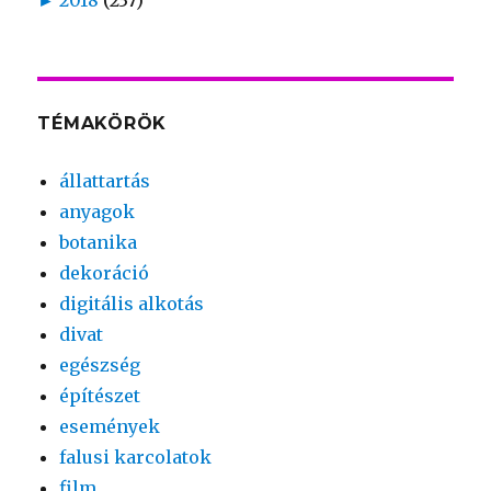
TÉMAKÖRÖK
állattartás
anyagok
botanika
dekoráció
digitális alkotás
divat
egészség
építészet
események
falusi karcolatok
film