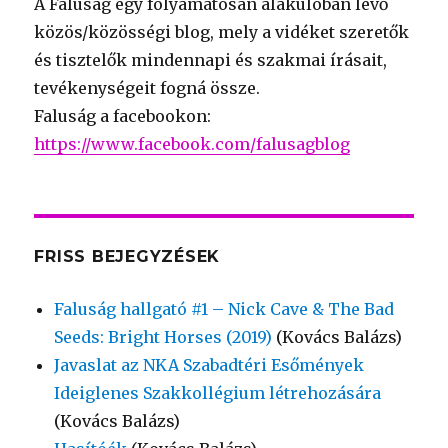
A Faluság egy folyamatosan alakulóban lévő
közös/közösségi blog, mely a vidéket szeretők
és tisztelők mindennapi és szakmai írásait,
tevékenységeit fogná össze.
Faluság a facebookon:
https://www.facebook.com/falusagblog
FRISS BEJEGYZÉSEK
Faluság hallgató #1 – Nick Cave & The Bad
Seeds: Bright Horses (2019)
(Kovács Balázs)
Javaslat az NKA Szabadtéri Esőmények
Ideiglenes Szakkollégium létrehozására
(Kovács Balázs)