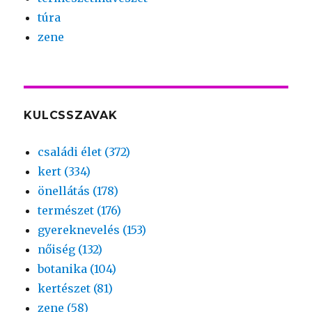
túra
zene
KULCSSZAVAK
családi élet (372)
kert (334)
önellátás (178)
természet (176)
gyereknevelés (153)
nőiség (132)
botanika (104)
kertészet (81)
zene (58)