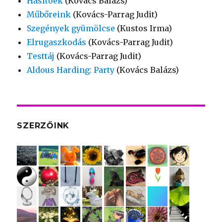
Hasítóék
(Kovács Balázs)
Műbőreink
(Kovács-Parrag Judit)
Szegények gyümölcse
(Kustos Irma)
Elrugaszkodás
(Kovács-Parrag Judit)
Testtáj
(Kovács-Parrag Judit)
Aldous Harding: Party
(Kovács Balázs)
SZERZŐINK