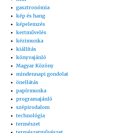
gasztronómia
kép és hang
képelemzés
kertművelés
kézimunka
kiállítás
könyvajánló
Magyar Közöny
mindennapi gondolat
önellátás
papírmunka
programajánló
szépirodalom
technológia
természet
természetművészet