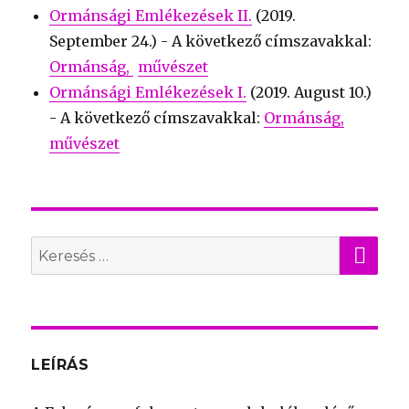
Ormánsági Emlékezések II.
(
2019.
September 24.
) - A következő címszavakkal:
Ormánság
művészet
Ormánsági Emlékezések I.
(
2019. August 10.
)
- A következő címszavakkal:
Ormánság
művészet
KER
Search
for:
LEÍRÁS