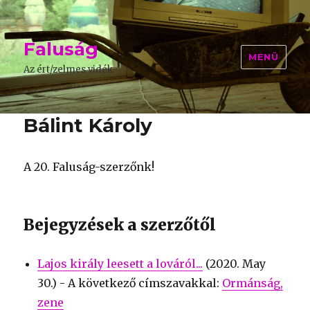
Faluság
MENÜ
Az ért/zelmes vidék
Bálint Károly
A 20. Faluság-szerzőnk!
Bejegyzések a szerzőtől
Lajos király leesett a lováról...
(
2020. May
30.
) - A következő címszavakkal:
Ormánság
zene