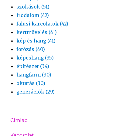
szokások (51)
irodalom (42)
falusi karcolatok (42)
kertművelés (41)
kép és hang (41)
fotózás (40)
képeshang (35)
építészet (34)
hangfarm (30)
oktatás (30)
generációk (29)
Címlap
Kapcsolat