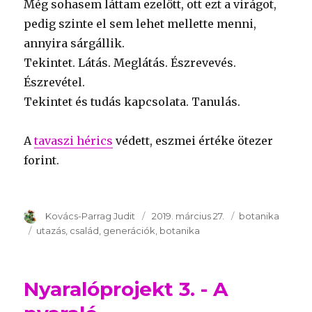
Még sohasem láttam ezelőtt, ott ezt a virágot,
pedig szinte el sem lehet mellette menni,
annyira sárgállik.
Tekintet. Látás. Meglátás. Észrevevés.
Észrevétel.
Tekintet és tudás kapcsolata. Tanulás.
A
tavaszi hérics
védett, eszmei értéke ötezer
forint.
Szerző
Kovács-Parrag Judit
Publikálva
2019. március 27.
Témakör
botanika
Kulcsszavak
utazás
család
generációk
botanika
Nyaralóprojekt 3. - A