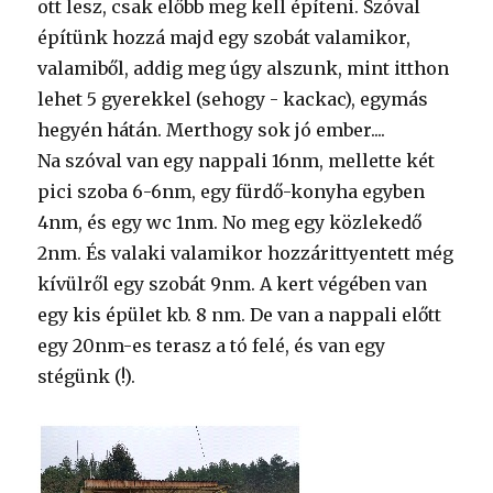
ott lesz, csak előbb meg kell építeni. Szóval
építünk hozzá majd egy szobát valamikor,
valamiből, addig meg úgy alszunk, mint itthon
lehet 5 gyerekkel (sehogy - kackac), egymás
hegyén hátán. Merthogy sok jó ember....
Na szóval van egy nappali 16nm, mellette két
pici szoba 6-6nm, egy fürdő-konyha egyben
4nm, és egy wc 1nm. No meg egy közlekedő
2nm. És valaki valamikor hozzárittyentett még
kívülről egy szobát 9nm. A kert végében van
egy kis épület kb. 8 nm. De van a nappali előtt
egy 20nm-es terasz a tó felé, és van egy
stégünk (!).