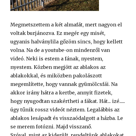
Megmetszettem a két almafát, mert nagyon el
voltak burjánozva. Ez megér egy misét,
ugyanis halványlila gőzöm sincs, hogy kellett
volna. Na de a youtube-on mindenről van
videó. Neki is estem a fának, nyestem,
nyestem. Közben megjött az ablakos az
ablakokkal, és miközben pakolászott
megemlítette, hogy vannak gyümölcsfái. Na
akkor irány hátra a kertbe, annyit fizetek,
hogy nyugodtan szakértheti a fákat. Hát... izé......
úgy tűnik rossz videót néztem. Legalábbis az
ablakos lesápadt és visszaódalgott a házba. Le
se merem fotózni. Majd visszanő.
Szóval, mint az kiderült, rendeltünk ablakokat