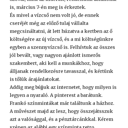
is, március 7-én meg is érkeztek.
És mivel a vízcső nem volt jó, de ennek
cseréjét még az előző tulaj vállalta
megcsináltatni, át lett húzatva a kertben az ő
költségére az új vízcső, és a mi költségünkre
egyben a szennyvízcső is. Felhívtuk az összes
jól bevált, vagy nagyon ajánlott ismerős
szakembert, aki kell a munkákhoz, hogy
álljanak rendelkezésre tavasszal, és kértünk
is tőlük árajánlatokat.
Addig meg bújjuk az internetet, hogy milyen is
legyen a nyaraló. A pinterest a barátunk.
Frankó színmintákat már találtunk a házhoz.
A művészet majd az lesz, hogy összejátsszuk
azt a valósággal, és a pénztárcánkkal. Kérem
szépen az alábbi egy színminta retro