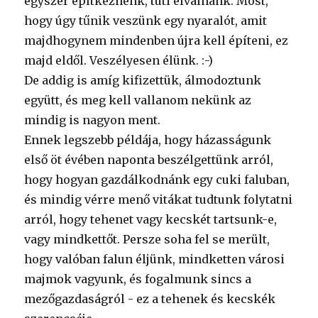
egyszer építkeznénk, tuti elválnánk. Most,
hogy úgy tűnik veszünk egy nyaralót, amit
majdhogynem mindenben újra kell építeni, ez
majd eldől. Veszélyesen élünk. :-)
De addig is amíg kifizettük, álmodoztunk
együtt, és meg kell vallanom nekünk az
mindig is nagyon ment.
Ennek legszebb példája, hogy házasságunk
első öt évében naponta beszélgettünk arról,
hogy hogyan gazdálkodnánk egy cuki faluban,
és mindig vérre menő vitákat tudtunk folytatni
arról, hogy tehenet vagy kecskét tartsunk-e,
vagy mindkettőt. Persze soha fel se merült,
hogy valóban falun éljünk, mindketten városi
majmok vagyunk, és fogalmunk sincs a
mezőgazdaságról - ez a tehenek és kecskék