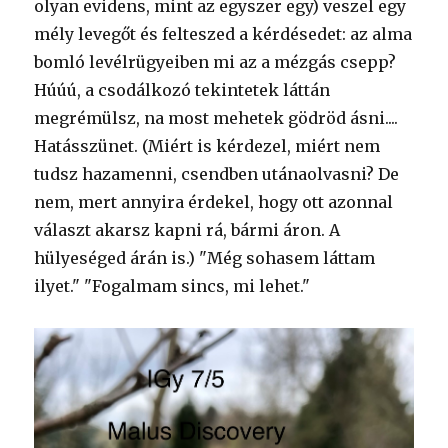
olyan evidens, mint az egyszer egy) veszel egy
mély levegőt és felteszed a kérdésedet: az alma
bomló levélrügyeiben mi az a mézgás csepp?
Húúú, a csodálkozó tekintetek láttán
megrémülsz, na most mehetek gödröd ásni....
Hatásszünet. (Miért is kérdezel, miért nem
tudsz hazamenni, csendben utánaolvasni? De
nem, mert annyira érdekel, hogy ott azonnal
választ akarsz kapni rá, bármi áron. A
hülyeséged árán is.) "Még sohasem láttam
ilyet." "Fogalmam sincs, mi lehet."