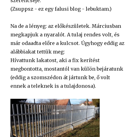
szerencséje.
(Zsuppsz - ez egy falusi blog - lebuktam.)
Na de a lényeg: az előkészületek. Márciusban
megkapjuk a nyaralót. A tulaj rendes volt, és
már odaadta előre a kulcsot. Úgyhogy eddig az
alábbiakat tettük meg:
Hívattunk lakatost, aki a fix kerítést
megbontotta, mostantól van külön bejáratunk
(eddig a szomszédon át jártunk be, ő volt
ennek a teleknek is a tulajdonosa).