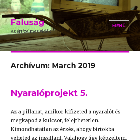
Faluság
MENÜ
Az ért/zelmes vidék
Archívum: March 2019
Nyaralóprojekt 5.
Az a pillanat, amikor kifizeted a nyaralót és
megkapod a kulcsot, felejthetetlen.
Kimondhatatlan az érzés, ahogy birtokba
veheted az ingatlant. Valahogy úgy képzeltem,