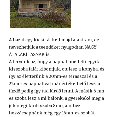
A házat egy kicsit át kell majd alakítani, de
nevezhetjük a teendőket nyugodtan NAGY
ÁTALAKÍTÁSNAK is.
A tervünk az, hogy a nappali melletti egyik
kisszoba falát kibontjuk, ott lesz a konyha, és
így az életterünk a 20nm-es terasszal és a
22nm-es nappalival már értékelhető lesz, a
fürdő pedig így tud fürdő lenni. A másik 6 nm-
es szoba lesz a mi hálónk, a gyerekeké meg a
jelenlegi kinti szoba 8nm, amihez
hozzácsapnánk még egy 16nm-es szobát.