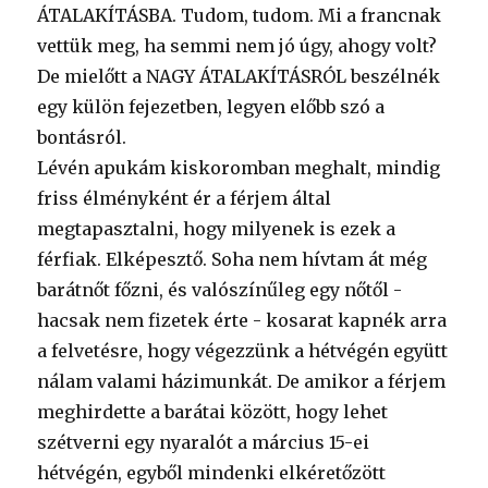
ÁTALAKÍTÁSBA. Tudom, tudom. Mi a francnak
vettük meg, ha semmi nem jó úgy, ahogy volt?
De mielőtt a NAGY ÁTALAKÍTÁSRÓL beszélnék
egy külön fejezetben, legyen előbb szó a
bontásról.
Lévén apukám kiskoromban meghalt, mindig
friss élményként ér a férjem által
megtapasztalni, hogy milyenek is ezek a
férfiak. Elképesztő. Soha nem hívtam át még
barátnőt főzni, és valószínűleg egy nőtől -
hacsak nem fizetek érte - kosarat kapnék arra
a felvetésre, hogy végezzünk a hétvégén együtt
nálam valami házimunkát. De amikor a férjem
meghirdette a barátai között, hogy lehet
szétverni egy nyaralót a március 15-ei
hétvégén, egyből mindenki elkéretőzött