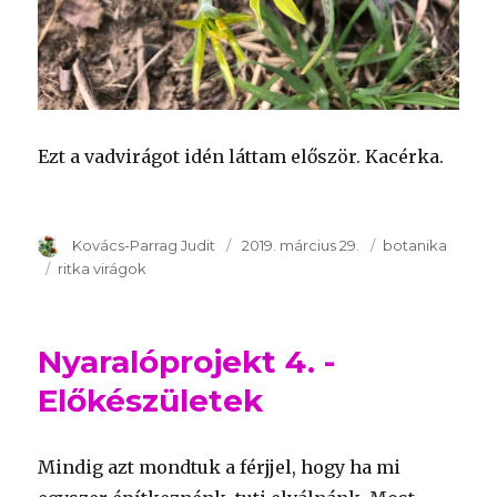
Ezt a vadvirágot idén láttam először. Kacérka.
Szerző
Kovács-Parrag Judit
Publikálva
2019. március 29.
Témakör
botanika
Kulcsszavak
ritka virágok
Nyaralóprojekt 4. -
Előkészületek
Mindig azt mondtuk a férjjel, hogy ha mi