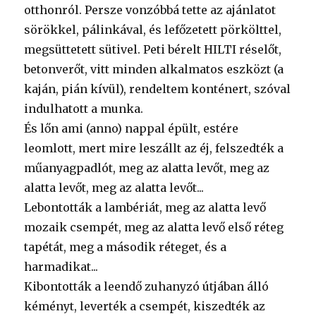
otthonról. Persze vonzóbbá tette az ajánlatot
sörökkel, pálinkával, és lefőzetett pörkölttel,
megsüttetett sütivel. Peti bérelt HILTI réselőt,
betonverőt, vitt minden alkalmatos eszközt (a
kaján, pián kívül), rendeltem konténert, szóval
indulhatott a munka.
És lőn ami (anno) nappal épült, estére
leomlott, mert mire leszállt az éj, felszedték a
műanyagpadlót, meg az alatta levőt, meg az
alatta levőt, meg az alatta levőt...
Lebontották a lambériát, meg az alatta levő
mozaik csempét, meg az alatta levő első réteg
tapétát, meg a második réteget, és a
harmadikat...
Kibontották a leendő zuhanyzó útjában álló
kéményt, leverték a csempét, kiszedték az