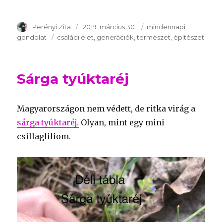
Szerző
Perényi Zita
Publikálva
2019. március 30.
Témakör
mindennapi
gondolat
Kulcsszavak
családi élet
generációk
természet
építészet
Sárga tyúktaréj
Magyarországon nem védett, de ritka virág a
sárga tyúktaréj.
Olyan, mint egy mini
csillagliliom.