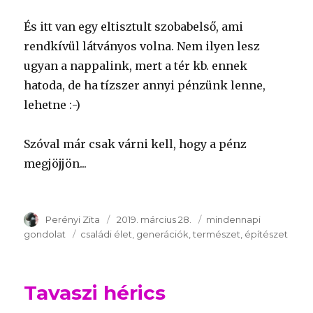
És itt van egy eltisztult szobabelső, ami
rendkívül látványos volna. Nem ilyen lesz
ugyan a nappalink, mert a tér kb. ennek
hatoda, de ha tízszer annyi pénzünk lenne,
lehetne :-)
Szóval már csak várni kell, hogy a pénz
megjöjjön...
Szerző
Perényi Zita
Publikálva
2019. március 28.
Témakör
mindennapi
gondolat
Kulcsszavak
családi élet
generációk
természet
építészet
Tavaszi hérics