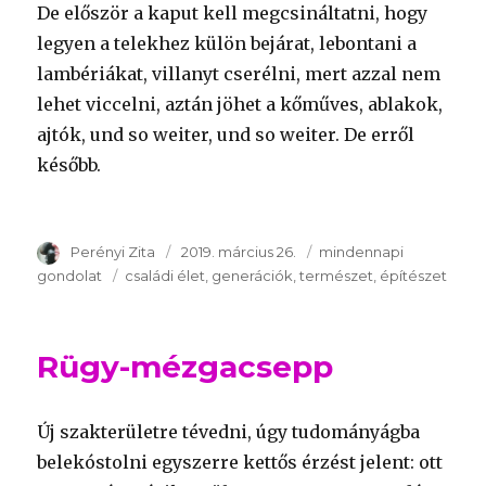
De először a kaput kell megcsináltatni, hogy
legyen a telekhez külön bejárat, lebontani a
lambériákat, villanyt cserélni, mert azzal nem
lehet viccelni, aztán jöhet a kőműves, ablakok,
ajtók, und so weiter, und so weiter. De erről
később.
Szerző
Perényi Zita
Publikálva
2019. március 26.
Témakör
mindennapi
gondolat
Kulcsszavak
családi élet
generációk
természet
építészet
Rügy-mézgacsepp
Új szakterületre tévedni, úgy tudományágba
belekóstolni egyszerre kettős érzést jelent: ott