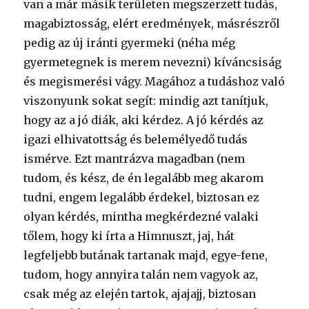
van a már másik területen megszerzett tudás,
magabiztosság, elért eredmények, másrészről
pedig az új iránti gyermeki (néha még
gyermetegnek is merem nevezni) kíváncsiság
és megismerési vágy. Magához a tudáshoz való
viszonyunk sokat segít: mindig azt tanítjuk,
hogy az a jó diák, aki kérdez. A jó kérdés az
igazi elhivatottság és belemélyedő tudás
ismérve. Ezt mantrázva magadban (nem
tudom, és kész, de én legalább meg akarom
tudni, engem legalább érdekel, biztosan ez
olyan kérdés, mintha megkérdezné valaki
tőlem, hogy ki írta a Himnuszt, jaj, hát
legfeljebb butának tartanak majd, egye-fene,
tudom, hogy annyira talán nem vagyok az,
csak még az elején tartok, ajajajj, biztosan