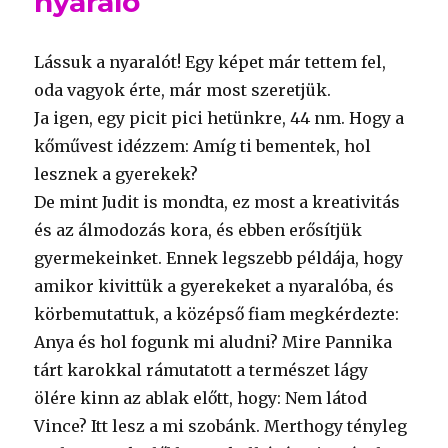
nyaraló
Lássuk a nyaralót! Egy képet már tettem fel,
oda vagyok érte, már most szeretjük.
Ja igen, egy picit pici hetünkre, 44 nm. Hogy a
kőművest idézzem: Amíg ti bementek, hol
lesznek a gyerekek?
De mint Judit is mondta, ez most a kreativitás
és az álmodozás kora, és ebben erősítjük
gyermekeinket. Ennek legszebb példája, hogy
amikor kivittük a gyerekeket a nyaralóba, és
körbemutattuk, a középső fiam megkérdezte:
Anya és hol fogunk mi aludni? Mire Pannika
tárt karokkal rámutatott a természet lágy
ölére kinn az ablak előtt, hogy: Nem látod
Vince? Itt lesz a mi szobánk. Merthogy tényleg