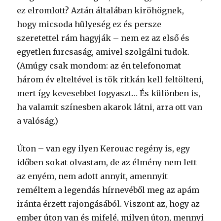
ez elromlott? Aztán általában kiröhögnek,
hogy micsoda hülyeség ez és persze
szeretettel rám hagyják – nem ez az első és
egyetlen furcsaság, amivel szolgálni tudok.
(Amúgy csak mondom: az én telefonomat
három év elteltével is tök ritkán kell feltölteni,
mert így kevesebbet fogyaszt… És különben is,
ha valamit színesben akarok látni, arra ott van
a valóság.)
Úton – van egy ilyen Kerouac regény is, egy
időben sokat olvastam, de az élmény nem lett
az enyém, nem adott annyit, amennyit
reméltem a legendás hírnevéből meg az apám
iránta érzett rajongásából. Viszont az, hogy az
ember úton van és mifelé, milyen úton, mennyi