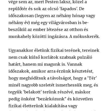
vége sem az, mert Pesten laksz, közel a
repülőtér és sok az olcsó 'fapados'. De
időszakosan (legyen az néhány hónap vagy
néhány év) még egy világvárosban is be-
beszűkül az ember létezése az otthon és
munkahely közötti ingázásra. A mókuskerék.
Ugyanakkor életünk fizikai terének, tereinek
nem csak külső korlátok szabnak pulzáló
határt, hanem mi magunk is. Vannak
időszakok, amikor arra érzünk késztetést,
hogy meghódítsuk a távolságot, hogy a 'Tér'
minél nagyobb szeletét ismerhessük meg, és
tegyük 'belakott' terünk részévé, máskor
pedig önként "bezárkózunk" és közvetlen
fizikai életterünk kialakítása vagy