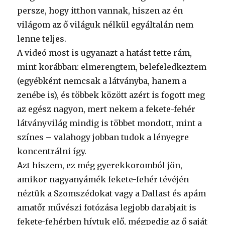
persze, hogy itthon vannak, hiszen az én
világom az ő világuk nélkül egyáltalán nem
lenne teljes.
A videó most is ugyanazt a hatást tette rám,
mint korábban: elmerengtem, belefeledkeztem
(egyébként nemcsak a látványba, hanem a
zenébe is), és többek között azért is fogott meg
az egész nagyon, mert nekem a fekete-fehér
látványvilág mindig is többet mondott, mint a
színes – valahogy jobban tudok a lényegre
koncentrálni így.
Azt hiszem, ez még gyerekkoromból jön,
amikor nagyanyámék fekete-fehér tévéjén
néztük a Szomszédokat vagy a Dallast és apám
amatőr művészi fotózása legjobb darabjait is
fekete-fehérben hívtuk elő, mégpedig az ő saját