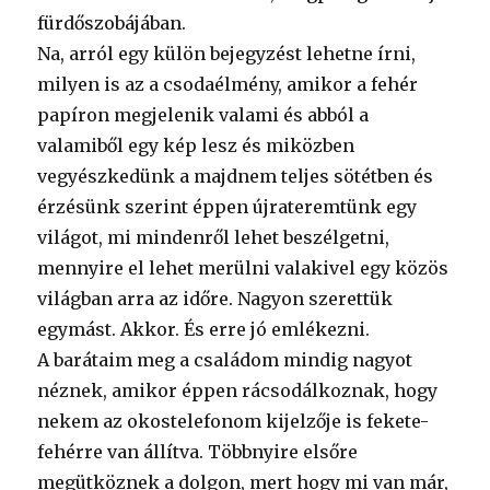
fürdőszobájában.
Na, arról egy külön bejegyzést lehetne írni,
milyen is az a csodaélmény, amikor a fehér
papíron megjelenik valami és abból a
valamiből egy kép lesz és miközben
vegyészkedünk a majdnem teljes sötétben és
érzésünk szerint éppen újrateremtünk egy
világot, mi mindenről lehet beszélgetni,
mennyire el lehet merülni valakivel egy közös
világban arra az időre. Nagyon szerettük
egymást. Akkor. És erre jó emlékezni.
A barátaim meg a családom mindig nagyot
néznek, amikor éppen rácsodálkoznak, hogy
nekem az okostelefonom kijelzője is fekete-
fehérre van állítva. Többnyire elsőre
megütköznek a dolgon, mert hogy mi van már,