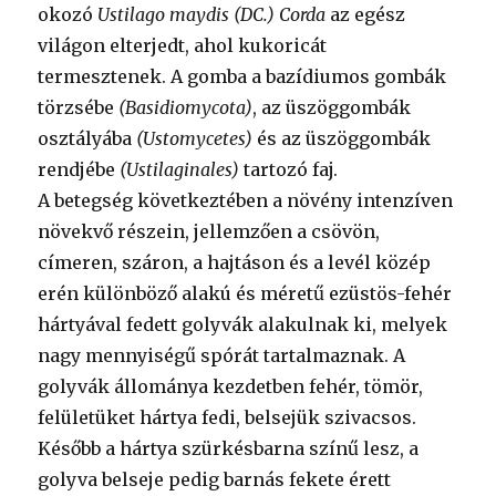
okozó
Ustilago maydis (DC.) Corda
az egész
világon elterjedt, ahol kukoricát
termesztenek. A gomba a bazídiumos gombák
törzsébe
(Basidiomycota)
, az üszöggombák
osztályába
(Ustomycetes)
és az üszöggombák
rendjébe
(Ustilaginales)
tartozó faj.
A betegség következtében a növény intenzíven
növekvő részein, jellemzően a csövön,
címeren, száron, a hajtáson és a levél közép
erén különböző alakú és méretű ezüstös-fehér
hártyával fedett golyvák alakulnak ki, melyek
nagy mennyiségű spórát tartalmaznak. A
golyvák állománya kezdetben fehér, tömör,
felületüket hártya fedi, belsejük szivacsos.
Később a hártya szürkésbarna színű lesz, a
golyva belseje pedig barnás fekete érett