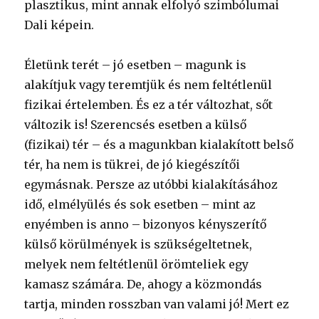
plasztikus, mint annak elfolyó szimbólumai
Dali képein.
Életünk terét – jó esetben – magunk is
alakítjuk vagy teremtjük és nem feltétlenül
fizikai értelemben. És ez a tér változhat, sőt
változik is! Szerencsés esetben a külső
(fizikai) tér – és a magunkban kialakított belső
tér, ha nem is tükrei, de jó kiegészítői
egymásnak. Persze az utóbbi kialakításához
idő, elmélyülés és sok esetben – mint az
enyémben is anno – bizonyos kényszerítő
külső körülmények is szükségeltetnek,
melyek nem feltétlenül örömteliek egy
kamasz számára. De, ahogy a közmondás
tartja, minden rosszban van valami jó! Mert ez