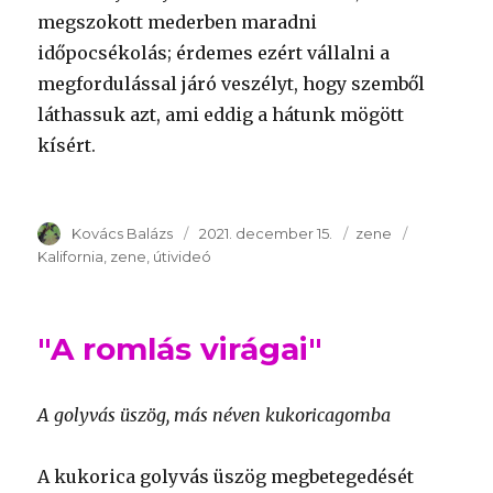
megszokott mederben maradni
időpocsékolás; érdemes ezért vállalni a
megfordulással járó veszélyt, hogy szemből
láthassuk azt, ami eddig a hátunk mögött
kísért.
Szerző
Kovács Balázs
Publikálva
2021. december 15.
Témakör
zene
Kulcsszav
Kalifornia
zene
útivideó
"A romlás virágai"
A golyvás üszög, más néven kukoricagomba
A kukorica golyvás üszög megbetegedését