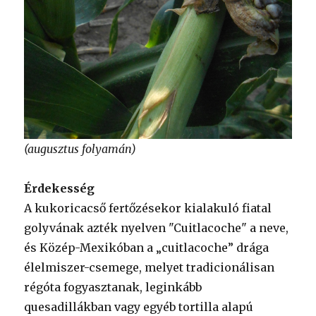
(augusztus folyamán)
Érdekesség
A kukoricacső fertőzésekor kialakuló fiatal
golyvának azték nyelven "Cuitlacoche" a neve,
és Közép-Mexikóban a „cuitlacoche” drága
élelmiszer-csemege, melyet tradicionálisan
régóta fogyasztanak, leginkább
quesadillákban vagy egyéb tortilla alapú