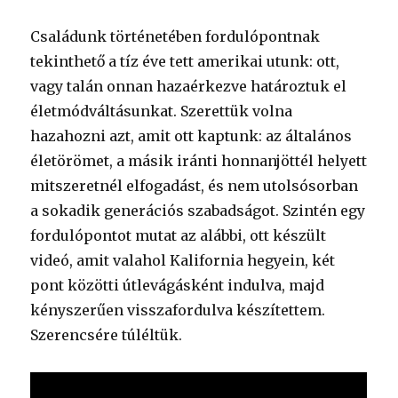
Családunk történetében fordulópontnak
tekinthető a tíz éve tett amerikai utunk: ott,
vagy talán onnan hazaérkezve határoztuk el
életmódváltásunkat. Szerettük volna
hazahozni azt, amit ott kaptunk: az általános
életörömet, a másik iránti honnanjöttél helyett
mitszeretnél elfogadást, és nem utolsósorban
a sokadik generációs szabadságot. Szintén egy
fordulópontot mutat az alábbi, ott készült
videó, amit valahol Kalifornia hegyein, két
pont közötti útlevágásként indulva, majd
kényszerűen visszafordulva készítettem.
Szerencsére túléltük.