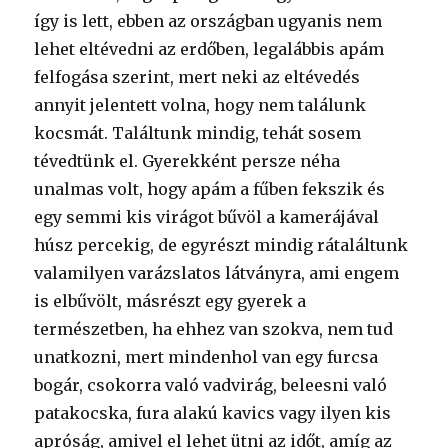
így is lett, ebben az országban ugyanis nem
lehet eltévedni az erdőben, legalábbis apám
felfogása szerint, mert neki az eltévedés
annyit jelentett volna, hogy nem találunk
kocsmát. Találtunk mindig, tehát sosem
tévedtünk el. Gyerekként persze néha
unalmas volt, hogy apám a fűben fekszik és
egy semmi kis virágot bűvöl a kamerájával
húsz percekig, de egyrészt mindig rátaláltunk
valamilyen varázslatos látványra, ami engem
is elbűvölt, másrészt egy gyerek a
természetben, ha ehhez van szokva, nem tud
unatkozni, mert mindenhol van egy furcsa
bogár, csokorra való vadvirág, beleesni való
patakocska, fura alakú kavics vagy ilyen kis
apróság, amivel el lehet ütni az időt, amíg az