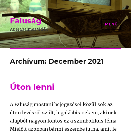
Faluság
MENÜ
Az ért/zelmes vidék
Archívum: December 2021
Úton lenni
A Faluság mostani bejegyzései közül sok az
úton levésről szólt, legalábbis nekem, akinek
alapból nagyon fontos ez a szimbolikus téma.
Mielőtt azonban bármi eszembe jutna, amit le