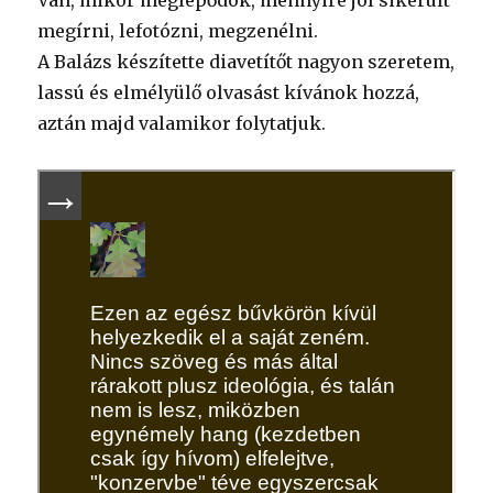
Van, mikor meglepődök, mennyire jól sikerült
megírni, lefotózni, megzenélni.
A Balázs készítette diavetítőt nagyon szeretem,
lassú és elmélyülő olvasást kívánok hozzá,
aztán majd valamikor folytatjuk.