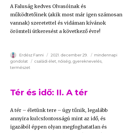
A Faluság kedves Olvasóinak és
működtetőinek (akik most már igen számosan
vannak) szeretettel és vidáman kívánok
örömteli útkeresést a következő évre!
Szerző
Erdész Fanni
Publikálva
2021. december 29.
Témakör
mindennapi
gondolat
Kulcsszavak
családi élet
nőiség
gyereknevelés
természet
Tér és idő: II. A tér
A tér – életünk tere – úgy tűnik, legalább
annyira kulcsfontosságú mint az idő, és
igazából éppen olyan megfoghatatlan és