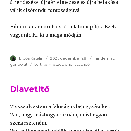
átrendezése, újraértelmezése és újra belakása
válik elsőrendű fontosságúvá.
Hódító kalandorok és birodalomépítők. Ezek
vagyunk. Ki-ki a maga módján.
Szerző
Erdős Katalin
Publikálva
2021. december 28.
Témakör
mindennapi
gondolat
Kulcsszavak
kert
természet
önellátás
idő
Diavetítő
Visszaolvastam a faluságos bejegyzéseket.
Van, hogy máshogyan írnám, máshogyan
szerkeszteném.