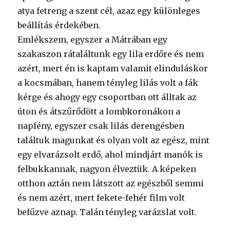
atya fetreng a szent cél, azaz egy különleges
beállítás érdekében.
Emlékszem, egyszer a Mátrában egy
szakaszon rátaláltunk egy lila erdőre és nem
azért, mert én is kaptam valamit elinduláskor
a kocsmában, hanem tényleg lilás volt a fák
kérge és ahogy egy csoportban ott álltak az
úton és átszűrődött a lombkoronákon a
napfény, egyszer csak lilás derengésben
találtuk magunkat és olyan volt az egész, mint
egy elvarázsolt erdő, ahol mindjárt manók is
felbukkannak, nagyon élveztük. A képeken
otthon aztán nem látszott az egészből semmi
és nem azért, mert fekete-fehér film volt
befűzve aznap. Talán tényleg varázslat volt.