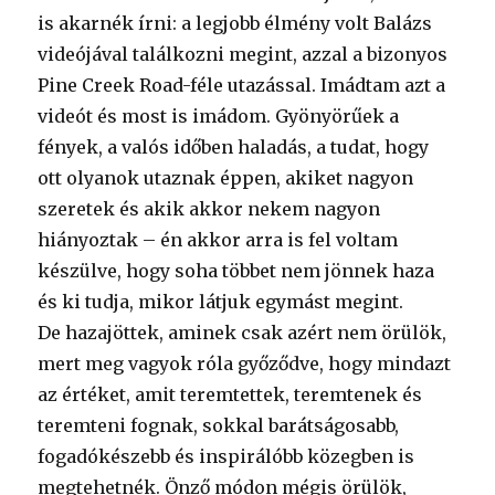
is akarnék írni: a legjobb élmény volt Balázs
videójával találkozni megint, azzal a bizonyos
Pine Creek Road-féle utazással. Imádtam azt a
videót és most is imádom. Gyönyörűek a
fények, a valós időben haladás, a tudat, hogy
ott olyanok utaznak éppen, akiket nagyon
szeretek és akik akkor nekem nagyon
hiányoztak – én akkor arra is fel voltam
készülve, hogy soha többet nem jönnek haza
és ki tudja, mikor látjuk egymást megint.
De hazajöttek, aminek csak azért nem örülök,
mert meg vagyok róla győződve, hogy mindazt
az értéket, amit teremtettek, teremtenek és
teremteni fognak, sokkal barátságosabb,
fogadókészebb és inspirálóbb közegben is
megtehetnék. Önző módon mégis örülök,