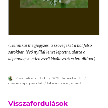
(Technikai megjegyzés: a szövegeket a bal felső
sarokban lévő nyíllal lehet léptetni, alatta a
képanyag véletlenszerű kiválasztásra lett állítva.)
Szerző
Kovács-Parrag Judit
Publikálva
2021. december 18.
Témakör
mindennapi gondolat
Kulcsszavak
faluságos élet
advent
Visszafordulások