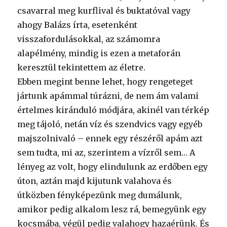
csavarral meg kurflival és buktatóval vagy
ahogy Balázs írta, esetenként
visszafordulásokkal, az számomra
alapélmény, mindig is ezen a metaforán
keresztül tekintettem az életre.
Ebben megint benne lehet, hogy rengeteget
jártunk apámmal túrázni, de nem ám valami
értelmes kiránduló módjára, akinél van térkép
meg tájoló, netán víz és szendvics vagy egyéb
majszolnivaló – ennek egy részéről apám azt
sem tudta, mi az, szerintem a vízről sem… A
lényeg az volt, hogy elindulunk az erdőben egy
úton, aztán majd kijutunk valahova és
útközben fényképezünk meg dumálunk,
amikor pedig alkalom lesz rá, bemegyünk egy
kocsmába, végül pedig valahogy hazaérünk. És