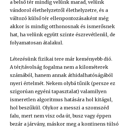
a belső tér mindig velünk marad, velünk
vándorol élethelyzetről élethelyzetre, és a
változó külső tér ellenpontozásaként még
akkor is mindig otthonosnak és ismerősnek
hat, ha velünk együtt szinte észrevétlenül, de
folyamatosan átalakul.
Létezésünk fizikai tere már keményebb dió.
A tér/távolság fogalma nem a kilométerek
számából, hanem annak áthidalhatóságából
nyeri értelmét. Nekem olybá tűnik (persze ez
szigorúan egyéni tapasztalat) valamilyen
ismeretlen algoritmus hatására hol kitágul,
hol beszűkül. Olykor a messzi a szomszéd
falu, mert nem visz oda út, busz vagy éppen
bezár a járvány, máskor meg a kontinens túlsó