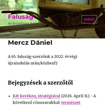
Faluság
MENÜ
Az ért/zelmes vidék
Mercz Dániel
A 65. faluság-szerzőnk a 2022. évvégi
újraindulás után/közben!:)
Bejegyzések a szerzőtől
Két keréken, stratégiával
(
2026. April 11.
) - A
következő címszavakkal:
természet