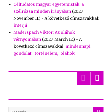
Céltudatos magyar egyetemisták, a
szélrózsa minden irányában
(
2023.
November 11.
) - A következő címszavakkal:
interjú
Maderspach Viktor: Az oláhok
vérnyomában
(
2023. March 12.
) - A
következő címszavakkal:
mindennapi
gondolat
történelem
oláhok
»
KER
Search