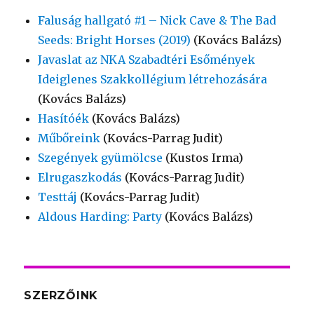
Faluság hallgató #1 – Nick Cave & The Bad
Seeds: Bright Horses (2019)
(Kovács Balázs)
Javaslat az NKA Szabadtéri Esőmények
Ideiglenes Szakkollégium létrehozására
(Kovács Balázs)
Hasítóék
(Kovács Balázs)
Műbőreink
(Kovács-Parrag Judit)
Szegények gyümölcse
(Kustos Irma)
Elrugaszkodás
(Kovács-Parrag Judit)
Testtáj
(Kovács-Parrag Judit)
Aldous Harding: Party
(Kovács Balázs)
SZERZŐINK