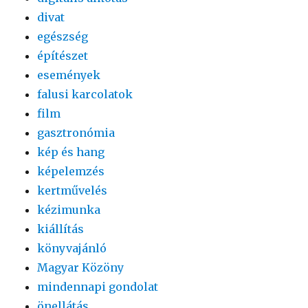
divat
egészség
építészet
események
falusi karcolatok
film
gasztronómia
kép és hang
képelemzés
kertművelés
kézimunka
kiállítás
könyvajánló
Magyar Közöny
mindennapi gondolat
önellátás