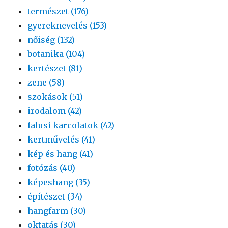
természet (176)
gyereknevelés (153)
nőiség (132)
botanika (104)
kertészet (81)
zene (58)
szokások (51)
irodalom (42)
falusi karcolatok (42)
kertművelés (41)
kép és hang (41)
fotózás (40)
képeshang (35)
építészet (34)
hangfarm (30)
oktatás (30)