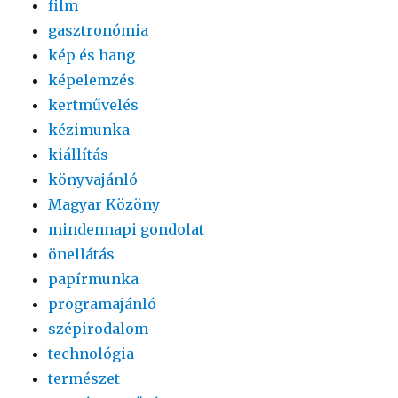
film
gasztronómia
kép és hang
képelemzés
kertművelés
kézimunka
kiállítás
könyvajánló
Magyar Közöny
mindennapi gondolat
önellátás
papírmunka
programajánló
szépirodalom
technológia
természet