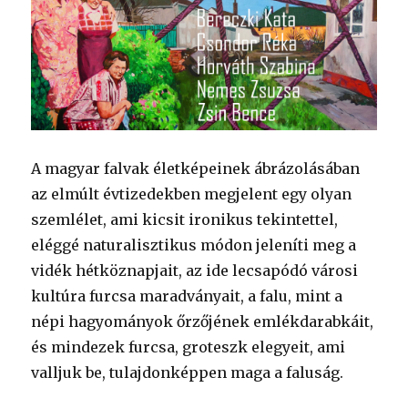
A magyar falvak életképeinek ábrázolásában
az elmúlt évtizedekben megjelent egy olyan
szemlélet, ami kicsit ironikus tekintettel,
eléggé naturalisztikus módon jeleníti meg a
vidék hétköznapjait, az ide lecsapódó városi
kultúra furcsa maradványait, a falu, mint a
népi hagyományok őrzőjének emlékdarabkáit,
és mindezek furcsa, groteszk elegyeit, ami
valljuk be, tulajdonképpen maga a faluság.