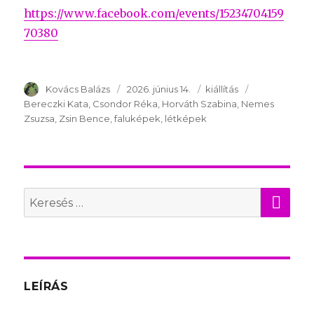
https://www.facebook.com/events/15234704159
70380
Szerző
Kovács Balázs
Publikálva
2026. június 14.
Témakör
kiállítás
Kulcsszavak
Bereczki Kata
Csondor Réka
Horváth Szabina
Nemes
Zsuzsa
Zsin Bence
faluképek
létképek
KER
Search
for:
LEÍRÁS