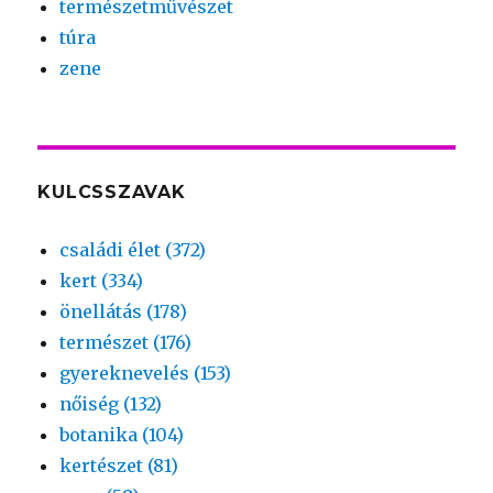
természetművészet
túra
zene
KULCSSZAVAK
családi élet (372)
kert (334)
önellátás (178)
természet (176)
gyereknevelés (153)
nőiség (132)
botanika (104)
kertészet (81)