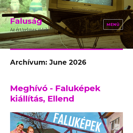
Faluság
MENÜ
Az ért/zelmes vidék
Archívum: June 2026
Meghívó - Faluképek
kiállítás, Ellend