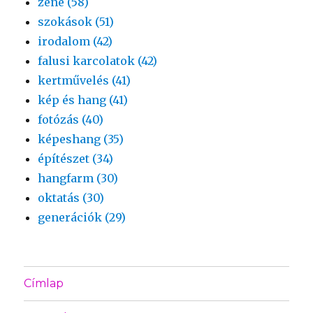
zene (58)
szokások (51)
irodalom (42)
falusi karcolatok (42)
kertművelés (41)
kép és hang (41)
fotózás (40)
képeshang (35)
építészet (34)
hangfarm (30)
oktatás (30)
generációk (29)
Címlap