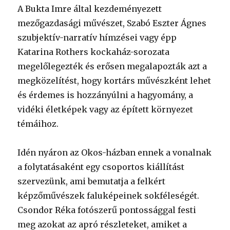
A Bukta Imre által kezdeményezett
mezőgazdasági művészet, Szabó Eszter Ágnes
szubjektív-narratív hímzései vagy épp
Katarina Rothers kockaház-sorozata
megelőlegezték és erősen megalapozták azt a
megközelítést, hogy kortárs művészként lehet
és érdemes is hozzányúlni a hagyomány, a
vidéki életképek vagy az épített környezet
témáihoz.
Idén nyáron az Okos-házban ennek a vonalnak
a folytatásaként egy csoportos kiállítást
szervezünk, ami bemutatja a felkért
képzőművészek faluképeinek sokféleségét.
Csondor Réka fotószerű pontossággal festi
meg azokat az apró részleteket, amiket a