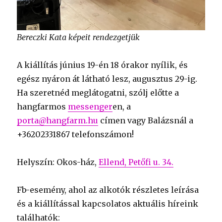
Bereczki Kata képeit rendezgetjük
A kiállítás június 19-én 18 órakor nyílik, és
egész nyáron át látható lesz, augusztus 29-ig.
Ha szeretnéd meglátogatni, szólj előtte a
hangfarmos
messenger
en, a
porta@hangfarm.hu
címen vagy Balázsnál a
+36202331867 telefonszámon!
Helyszín: Okos-ház,
Ellend, Petőfi u. 34.
Fb-esemény, ahol az alkotók részletes leírása
és a kiállítással kapcsolatos aktuális híreink
találhatók: