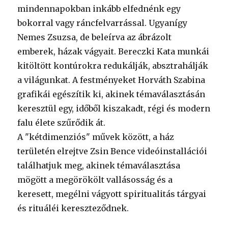
mindennapokban inkább elfednénk egy
bokorral vagy ráncfelvarrással. Ugyanígy
Nemes Zsuzsa, de beleírva az ábrázolt
emberek, házak vágyait. Bereczki Kata munkái
kitöltött kontúrokra redukálják, absztrahálják
a világunkat. A festményeket Horváth Szabina
grafikái egészítik ki, akinek témaválasztásán
keresztül egy, időből kiszakadt, régi és modern
falu élete szűrődik át.
A "kétdimenziós" művek között, a ház
területén elrejtve Zsin Bence videóinstallációi
találhatjuk meg, akinek témaválasztása
mögött a megörökölt vallásosság és a
keresett, megélni vágyott spiritualitás tárgyai
és rituáléi kereszteződnek.