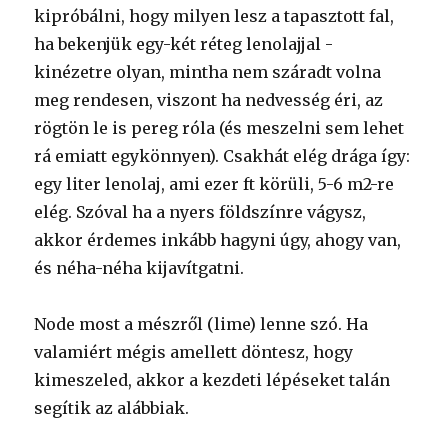
kipróbálni, hogy milyen lesz a tapasztott fal,
ha bekenjük egy-két réteg lenolajjal -
kinézetre olyan, mintha nem száradt volna
meg rendesen, viszont ha nedvesség éri, az
rögtön le is pereg róla (és meszelni sem lehet
rá emiatt egykönnyen). Csakhát elég drága így:
egy liter lenolaj, ami ezer ft körüli, 5-6 m2-re
elég. Szóval ha a nyers földszínre vágysz,
akkor érdemes inkább hagyni úgy, ahogy van,
és néha-néha kijavítgatni.
Node most a mészről (lime) lenne szó. Ha
valamiért mégis amellett döntesz, hogy
kimeszeled, akkor a kezdeti lépéseket talán
segítik az alábbiak.