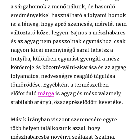
a sárgahomok a menő nálunk, de hasonló
eredményekkel használható a folyami homok
is: a lényeg, hogy apró szemcsés, méretét nem
változtató kőzet legyen. Sajnos a mészhabarcs
és az agyag nem passzolnak egymáshoz, csak
nagyon kicsi mennyiségű sarat tehetsz a
trutyiba, különben egymást gyengíti a mész
kötőereje és kőzetté-válni-akarása és az agyag
folyamatos, nedvességre reagáló tágulása-
tömörödése. Egyébként a természetben
előforduló
márga
is agyag és mész valamely,
stabilabb arányú, összepréselődött keveréke.
Másik irányban viszont szerencsére egyre
több helyen találkozunk azzal, hogy
mészhabarcsba növényi szálakat (szalma,