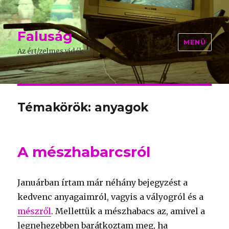
Faluság
MENÜ
Az ért/zelmes vidék
Témakörök: anyagok
A mészhabarcsról
Januárban írtam már néhány bejegyzést a
kedvenc anyagaimról, vagyis a vályogról és a
mészről
. Mellettük a mészhabacs az, amivel a
legnehezebben barátkoztam meg, ha