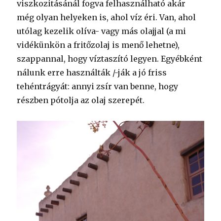
viszkozitásánál fogva felhasználható akár
még olyan helyeken is, ahol víz éri. Van, ahol
utólag kezelik olíva- vagy más olajjal (a mi
vidékünkön a fritőzolaj is menő lehetne),
szappannal, hogy víztaszító legyen. Egyébként
nálunk erre használták /-ják a jó friss
tehéntrágyát: annyi zsír van benne, hogy
részben pótolja az olaj szerepét.