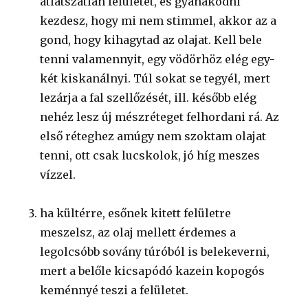
átlátszatlan felületet, és gyanakodni
kezdesz, hogy mi nem stimmel, akkor az a
gond, hogy kihagytad az olajat. Kell bele
tenni valamennyit, egy vödörhöz elég egy-
két kiskanálnyi. Túl sokat se tegyél, mert
lezárja a fal szellőzését, ill. később elég
nehéz lesz új mészréteget felhordani rá. Az
első réteghez amúgy nem szoktam olajat
tenni, ott csak lucskolok, jó híg meszes
vízzel.
ha kültérre, esőnek kitett felületre
meszelsz, az olaj mellett érdemes a
legolcsóbb sovány túróból is belekeverni,
mert a belőle kicsapódó kazein kopogós
keménnyé teszi a felületet.