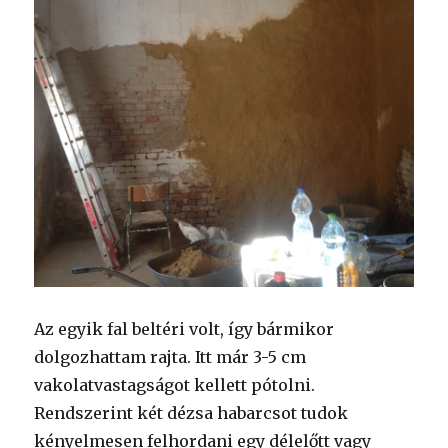
Az egyik fal beltéri volt, így bármikor
dolgozhattam rajta. Itt már 3-5 cm
vakolatvastagságot kellett pótolni.
Rendszerint két dézsa habarcsot tudok
kényelmesen felhordani egy délelőtt vagy