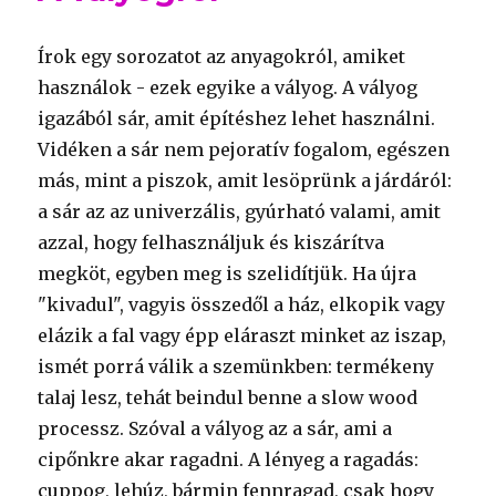
Írok egy sorozatot az anyagokról, amiket
használok - ezek egyike a vályog. A vályog
igazából sár, amit építéshez lehet használni.
Vidéken a sár nem pejoratív fogalom, egészen
más, mint a piszok, amit lesöprünk a járdáról:
a sár az az univerzális, gyúrható valami, amit
azzal, hogy felhasználjuk és kiszárítva
megköt, egyben meg is szelidítjük. Ha újra
"kivadul", vagyis összedől a ház, elkopik vagy
elázik a fal vagy épp eláraszt minket az iszap,
ismét porrá válik a szemünkben: termékeny
talaj lesz, tehát beindul benne a slow wood
processz. Szóval a vályog az a sár, ami a
cipőnkre akar ragadni. A lényeg a ragadás:
cuppog, lehúz, bármin fennragad, csak hogy