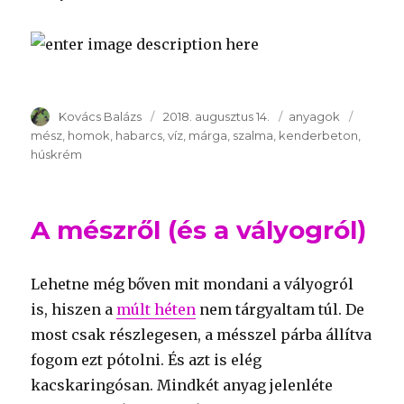
Szerző
Kovács Balázs
Publikálva
2018. augusztus 14.
Témakör
anyagok
Kulcss
mész
homok
habarcs
víz
márga
szalma
kenderbeton
húskrém
A mészről (és a vályogról)
Lehetne még bőven mit mondani a vályogról
is, hiszen a
múlt héten
nem tárgyaltam túl. De
most csak részlegesen, a mésszel párba állítva
fogom ezt pótolni. És azt is elég
kacskaringósan. Mindkét anyag jelenléte