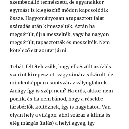
szembenálló természetű, de ugyanakkor
egymást is kiegészítő módon kapcsolódik
össze. Hagyományosan a tapasztott falat
száradás után kimeszelték. Aztán ha
megsérült, újra meszelték, vagy ha nagyon
megsérült, tapasztották és meszelték. Nem
kötelező ezt az utat járni.
Tehát, feltételezzük, hogy elkészült az ízlés
szerint kirepesztett vagy simára sikárolt, de
mindenképpen csontszáraz vályogfalunk.
Amúgy így is szép, nem? Ha erős, akkor nem
porlik, és ha nem bánod, hogy a résekbe
társbérlők költöznek, így is hagyhatod. Van
olyan hely a világon, ahol száraz a klíma és
elég márgás (tufás) a helyi agyag, így