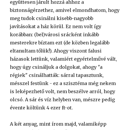
együttesen járult hozzá ahhoz a
biztonságérzethez, amivel elmondhatom, hogy
meg tudok csinálni kisebb-nagyobb
javításokat a ház körül. Ez nem volt így
korábban: (bel)városi srácként inkább
mesterekre bíztam ezt (de közben legalább
eltanultam tőlük!). Ahogy viszont falusi
házasok lettünk, valamiért egyértelművé vált,
hogy úgy csináljuk a dolgokat, ahogy "a
régiek" csinálhatták: sárral tapasztunk,
mésszel festünk - ez a szisztéma még nekem
is leképezhető volt, nem beszélve arról, hogy
olcsó. A sár és víz helyben van, mészre pedig
évente költünk 4 ezer ft-ot.
A két anyag, mint írom majd, valamiképp