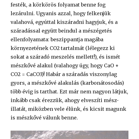
festék, a körkörös folyamat benne fog
lezárulni. Ugyanis azzal, hogy felkenjük
valahová, egyúttal kiszáradni hagyjuk, és a
száradással együtt beindul a mészégetés
ellenfolyamata: beszippantja magába
környezetének CO2 tartalmát (lélegezz ki
sokat a száradó meszelés mellett!), és ismét
mészkővé alakul (valahogy úgy, hogy CaO +
CO2 = CaCO3)! Habár a száradás viszonylag
gyors, a mészkővé alakulás (karbonátosodás)
több évig is tarthat. Ezt már nem nagyon látjuk,
inkább csak érezzük, ahogy elveszíti mész-
illatát, miközben vele élünk, és kicsit magunk
is mészkővé válunk benne.