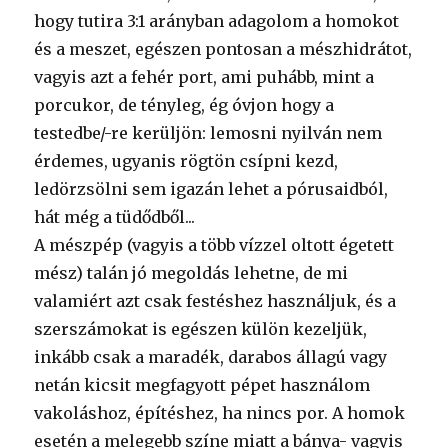
hogy tutira 3:1 arányban adagolom a homokot
és a meszet, egészen pontosan a mészhidrátot,
vagyis azt a fehér port, ami puhább, mint a
porcukor, de tényleg, ég óvjon hogy a
testedbe/-re kerüljön: lemosni nyilván nem
érdemes, ugyanis rögtön csípni kezd,
ledörzsölni sem igazán lehet a pórusaidból,
hát még a tüdődből...
A mészpép (vagyis a több vízzel oltott égetett
mész) talán jó megoldás lehetne, de mi
valamiért azt csak festéshez használjuk, és a
szerszámokat is egészen külön kezeljük,
inkább csak a maradék, darabos állagú vagy
netán kicsit megfagyott pépet használom
vakoláshoz, építéshez, ha nincs por. A homok
esetén a melegebb színe miatt a bánya- vagyis