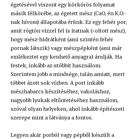
égetésével viszont egy körkörös folyamat
másik félkörébe, az égetett mész (CaO, én K.O.-
nak hívom) állapotába érünk. Ez egy fehér por,
amit rögtön vízzel fel is itatnak (=oltott mész),
hogy mész-hidrátként (ami szintén fehér
pornak látszik) vagy mészpépként (ami már
emlékeztet egy kenhető anyagra) árulják. Ha
festek, inkább az utóbbit használom.
Szerintem jobb a minősége, talán amiatt, mert
többet ázott sok vízben. A port inkább
mészhabarcs készítéséhez, vakoláshoz,
nagyobb lyukak eltűntetéséhez használom,
szóval olyan helyeken, ahol inkább építészeti
szerepe mint a látványa a fontos.
Legyen akár porból vagy pépből készült a