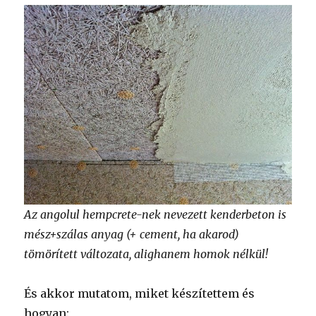
Az angolul hempcrete-nek nevezett kenderbeton is
mész+szálas anyag (+ cement, ha akarod)
tömörített változata, alighanem homok nélkül!
És akkor mutatom, miket készítettem és
hogyan: