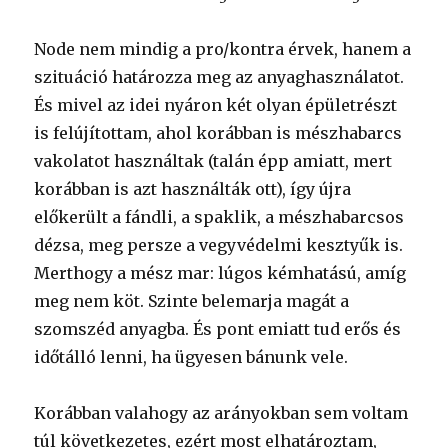
Node nem mindig a pro/kontra érvek, hanem a
szituáció határozza meg az anyaghasználatot.
És mivel az idei nyáron két olyan épületrészt
is felújítottam, ahol korábban is mészhabarcs
vakolatot használtak (talán épp amiatt, mert
korábban is azt használták ott), így újra
előkerült a fándli, a spaklik, a mészhabarcsos
dézsa, meg persze a vegyvédelmi kesztyűk is.
Merthogy a mész mar: lúgos kémhatású, amíg
meg nem köt. Szinte belemarja magát a
szomszéd anyagba. És pont emiatt tud erős és
időtálló lenni, ha ügyesen bánunk vele.
Korábban valahogy az arányokban sem voltam
túl következetes, ezért most elhatároztam,