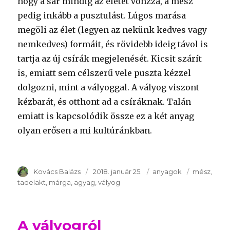
hogy a sár mindig az életet vonzza, a mész
pedig inkább a pusztulást. Lúgos marása
megöli az élet (legyen az nekünk kedves vagy
nemkedves) formáit, és rövidebb ideig távol is
tartja az új csírák megjelenését. Kicsit szárít
is, emiatt sem célszerű vele puszta kézzel
dolgozni, mint a vályoggal. A vályog viszont
kézbarát, és otthont ad a csíráknak. Talán
emiatt is kapcsolódik össze ez a két anyag
olyan erősen a mi kultúránkban.
Szerző
Kovács Balázs
Publikálva
2018. január 25.
Témakör
anyagok
Kulcsszava
mész
tadelakt
márga
agyag
vályog
A vályogról