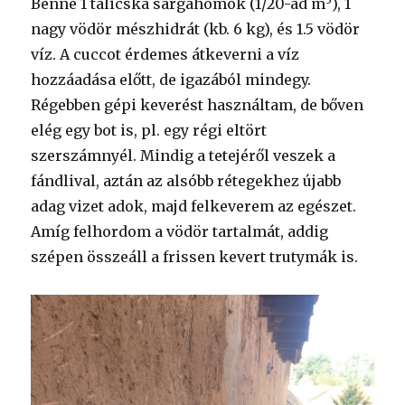
Benne 1 talicska sárgahomok (1/20-ad m
), 1
nagy vödör mészhidrát (kb. 6 kg), és 1.5 vödör
víz. A cuccot érdemes átkeverni a víz
hozzáadása előtt, de igazából mindegy.
Régebben gépi keverést használtam, de bőven
elég egy bot is, pl. egy régi eltört
szerszámnyél. Mindig a tetejéről veszek a
fándlival, aztán az alsóbb rétegekhez újabb
adag vizet adok, majd felkeverem az egészet.
Amíg felhordom a vödör tartalmát, addig
szépen összeáll a frissen kevert trutymák is.