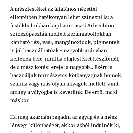
A mészfestéket az általános nézettel
ellentétben hatékonyan lehet színezni is: a
festékboltokban kapható Casati Arlecchino
színezőpaszták mellett kerámiaboltokban
kapható réz-, vas-, mangánoxidok, pigmentek
is jól használhatóak - nagyobb arányban
kellenek bele, mintha olajfestéket készítenél,
de a mész kötési ereje is nagyobb.... Ezért is
használjuk természetes kötőanyagnak homok,
szalma vagy más olyan anyagok mellett, amit
amúgy a vályogba is keverünk. De erről majd
máskor.
Ha meg akarnám ragadni az agyag és a mész
lényegi különbségét, akkor abból indulnék ki,