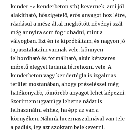
kender -> kenderbeton stb.) kevernek, ami jól
alakítható, hőszigetelő, erős anyagot hoz létre,
ráadásul a mész által megkötött növényi szál
még annyira sem fog rohadni, mint a
vályogban. Ezt én is kipróbáltam, és nagyon jó
tapasztalataim vannak vele: könnyen
felhordható és formálható, akár kétszeres
méretű elegyet tudunk létrehozni vele. A
kenderbeton vagy kendertégla is izgalmas
terület mostanában, ahogy préseléssel még
hatékonyabb, tömörebb anyagot lehet képezni.
Szerintem ugyanúgy lehetne nádat is
felhasználni ehhez, ha épp az van a
környéken. Nálunk lucernaszalmával van tele
a padlás, így azt szoktam belekeverni.