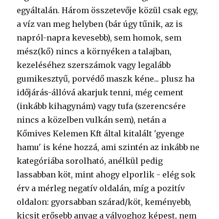
egyáltalán. Három összetevője közül csak egy,
a víz van meg helyben (bár úgy tűnik, az is
napról-napra kevesebb), sem homok, sem
mész(kő) nincs a környéken a talajban,
kezeléséhez szerszámok vagy legalább
gumikesztyű, porvédő maszk kéne... plusz ha
időjárás-állóvá akarjuk tenni, még cement
(inkább kihagynám) vagy tufa (szerencsére
nincs a közelben vulkán sem), netán a
Kőmives Kelemen Kft által kitalált 'gyenge
hamu' is kéne hozzá, ami szintén az inkább ne
kategóriába sorolható, anélkül pedig
lassabban köt, mint ahogy elporlik - elég sok
érv a mérleg negatív oldalán, míg a pozitív
oldalon: gyorsabban szárad/köt, keményebb,
kicsit erősebb anyag a vályoghoz képest, nem