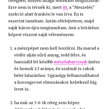
rétegben, milyen állagú festékkel dolgozzunk!
Erre nem is térnék ki, mert
itt
, a "Meszelés"
szekció alatt frankón le van írva. Én is
eszerint tanultam. Aztán elfelejtettem, majd
saját káron újra megtanultam. Ami a leíráshoz
képest viszont saját véleményem:
a mészpépet nem kell leszűrni. Ha marad a
vödör alján sűrű anyag, tedd félre, és
használd fel később
mészhabarcsnak
(mész
és homok 1:3 aránya, én szalmát is rakok
bele) falazáshoz. Ugyanígy felhasználhatod
a korongecset elmosásakor keletkező híg
levet is;
ha már az 5-6-ik réteg sem képez