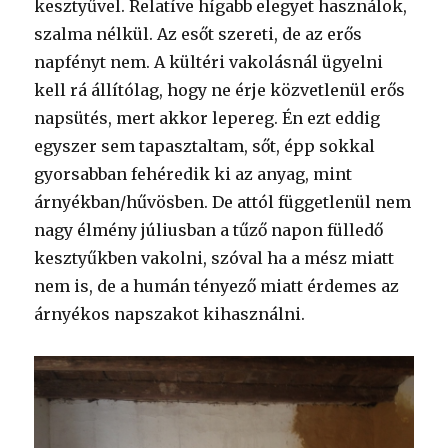
kesztyűvel. Relatíve hígabb elegyet használok,
szalma nélkül. Az esőt szereti, de az erős
napfényt nem. A kültéri vakolásnál ügyelni
kell rá állítólag, hogy ne érje közvetlenül erős
napsütés, mert akkor lepereg. Én ezt eddig
egyszer sem tapasztaltam, sőt, épp sokkal
gyorsabban fehéredik ki az anyag, mint
árnyékban/hűvösben. De attól függetlenül nem
nagy élmény júliusban a tűző napon fülledő
kesztyűkben vakolni, szóval ha a mész miatt
nem is, de a humán tényező miatt érdemes az
árnyékos napszakot kihasználni.