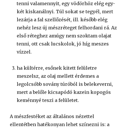
tenni valamennyit, egy vödörhöz elég egy-
két kiskanálnyi. Túl sokat se tegyél, mert
lezárja a fal szellőzését, ill. később elég
nehéz lesz új mészréteget felhordani rá. Az
első réteghez amúgy nem szoktam olajat
tenni, ott csak lucskolok, jó híg meszes
vízzel.
ha kültérre, esőnek kitett felületre
meszelsz, az olaj mellett érdemes a
legolcsóbb sovány túróból is belekeverni,
mert a belőle kicsapódó kazein kopogós
keménnyé teszi a felületet.
A mészfestéket az általános nézettel
ellentétben hatékonyan lehet színezni is: a