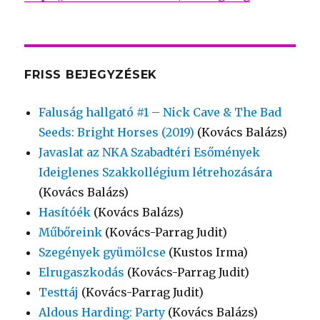
FRISS BEJEGYZÉSEK
Faluság hallgató #1 – Nick Cave & The Bad
Seeds: Bright Horses (2019)
(Kovács Balázs)
Javaslat az NKA Szabadtéri Esőmények
Ideiglenes Szakkollégium létrehozására
(Kovács Balázs)
Hasítóék
(Kovács Balázs)
Műbőreink
(Kovács-Parrag Judit)
Szegények gyümölcse
(Kustos Irma)
Elrugaszkodás
(Kovács-Parrag Judit)
Testtáj
(Kovács-Parrag Judit)
Aldous Harding: Party
(Kovács Balázs)