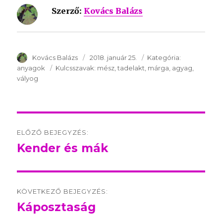
Szerző:
Kovács Balázs
SzerzÅ
Kovács Balázs
Közzétéve:
2018. január 25.
Kategória:
Kategória:
anyagok
Kulcsszavak:
Kulcsszavak:
mész
tadelakt
márga
agyag
vályog
Post
ELŐZŐ BEJEGYZÉS:
navigation
Kender és mák
Előző
bejegyzés:
KÖVETKEZŐ BEJEGYZÉS:
Káposztaság
Következő
bejegyzés: