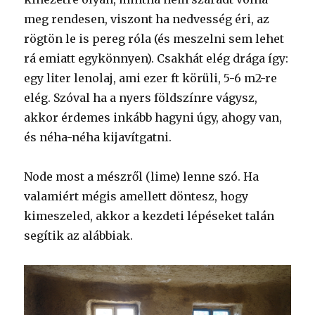
meg rendesen, viszont ha nedvesség éri, az
rögtön le is pereg róla (és meszelni sem lehet
rá emiatt egykönnyen). Csakhát elég drága így:
egy liter lenolaj, ami ezer ft körüli, 5-6 m2-re
elég. Szóval ha a nyers földszínre vágysz,
akkor érdemes inkább hagyni úgy, ahogy van,
és néha-néha kijavítgatni.
Node most a mészről (lime) lenne szó. Ha
valamiért mégis amellett döntesz, hogy
kimeszeled, akkor a kezdeti lépéseket talán
segítik az alábbiak.