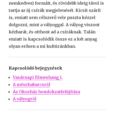
nemkedves) formáit, és rövidebb ideig távol is
tartja az új csírák megjelenését. Kicsit szárít
is, emiatt sem célszerű vele puszta kézzel
dolgozni, mint a vályoggal. A vályog viszont
kézbarát, és otthont ad a csíráknak. Talán
emiatt is kapcsolódik össze ez a két anyag
olyan erősen a mi kultúránkban.
Kapcsolódó bejegyzések
Vasárnapi filmeshang 1.
A mészhabarcsról
Az Okosház homlokzatfelújítása
A vályogról