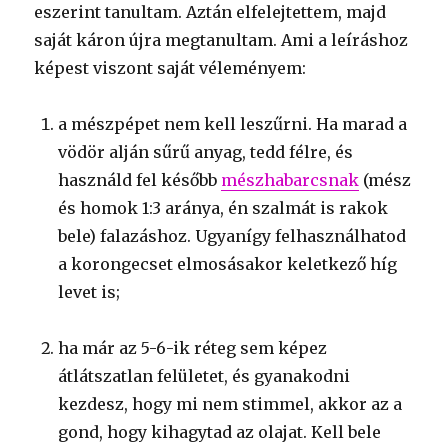
eszerint tanultam. Aztán elfelejtettem, majd
saját káron újra megtanultam. Ami a leíráshoz
képest viszont saját véleményem:
a mészpépet nem kell leszűrni. Ha marad a
vödör alján sűrű anyag, tedd félre, és
használd fel később
mészhabarcsnak
(mész
és homok 1:3 aránya, én szalmát is rakok
bele) falazáshoz. Ugyanígy felhasználhatod
a korongecset elmosásakor keletkező híg
levet is;
ha már az 5-6-ik réteg sem képez
átlátszatlan felületet, és gyanakodni
kezdesz, hogy mi nem stimmel, akkor az a
gond, hogy kihagytad az olajat. Kell bele