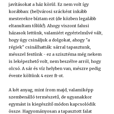
javításokat a ház körül. Ez nem volt így
korábban: (bel)városi srácként inkább
mesterekre bíztam ezt (de közben legalább
eltanultam tőlük!). Ahogy viszont falusi
házasok lettünk, valamiért egyértelművé vált,
hogy úgy csináljuk a dolgokat, ahogy "a
régiek" csinálhatták: sárral tapasztunk,
mésszel festünk - ez a szisztéma még nekem
is leképezhető volt, nem beszélve arról, hogy
olcsó. A sár és víz helyben van, mészre pedig
évente költünk 4 ezer ft-ot.
A két anyag, mint írom majd, valamiképp
szembenálló természetű, de ugyanakkor
egymást is kiegészítő módon kapcsolódik
össze. Hagyományosan a tapasztott falat