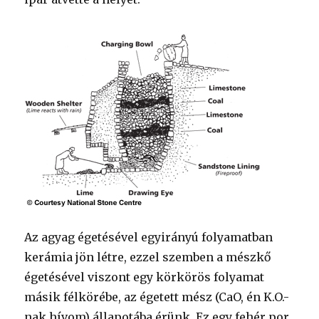
Az agyag égetésével egyirányú folyamatban
kerámia jön létre, ezzel szemben a mészkő
égetésével viszont egy körkörös folyamat
másik félkörébe, az égetett mész (CaO, én K.O.-
nak hívom) állapotába érünk. Ez egy fehér por,