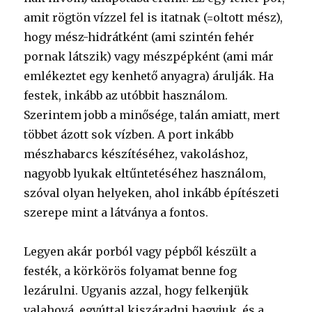
amit rögtön vízzel fel is itatnak (=oltott mész),
hogy mész-hidrátként (ami szintén fehér
pornak látszik) vagy mészpépként (ami már
emlékeztet egy kenhető anyagra) árulják. Ha
festek, inkább az utóbbit használom.
Szerintem jobb a minősége, talán amiatt, mert
többet ázott sok vízben. A port inkább
mészhabarcs készítéséhez, vakoláshoz,
nagyobb lyukak eltűntetéséhez használom,
szóval olyan helyeken, ahol inkább építészeti
szerepe mint a látványa a fontos.
Legyen akár porból vagy pépből készült a
festék, a körkörös folyamat benne fog
lezárulni. Ugyanis azzal, hogy felkenjük
valahová, egyúttal kiszáradni hagyjuk, és a