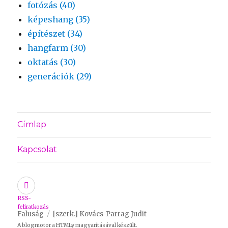
fotózás (40)
képeshang (35)
építészet (34)
hangfarm (30)
oktatás (30)
generációk (29)
Címlap
Kapcsolat
RSS-
feliratkozás
Faluság
[szerk.] Kovács-Parrag Judit
A blogmotor a
HTMLy
magyarításával készült.