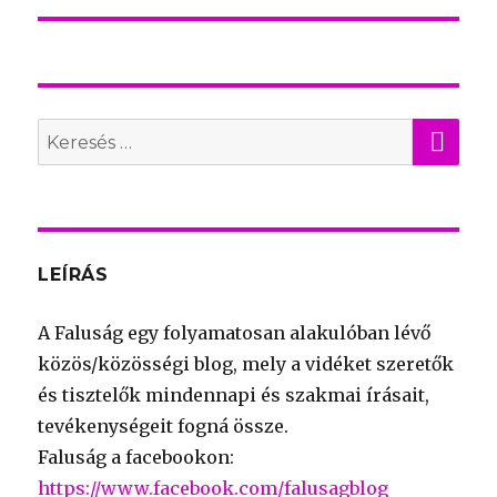
KER
Search
for:
LEÍRÁS
A Faluság egy folyamatosan alakulóban lévő
közös/közösségi blog, mely a vidéket szeretők
és tisztelők mindennapi és szakmai írásait,
tevékenységeit fogná össze.
Faluság a facebookon:
https://www.facebook.com/falusagblog