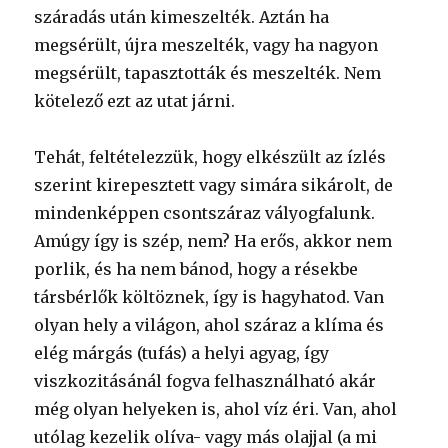
száradás után kimeszelték. Aztán ha
megsérült, újra meszelték, vagy ha nagyon
megsérült, tapasztották és meszelték. Nem
kötelező ezt az utat járni.
Tehát, feltételezzük, hogy elkészült az ízlés
szerint kirepesztett vagy simára sikárolt, de
mindenképpen csontszáraz vályogfalunk.
Amúgy így is szép, nem? Ha erős, akkor nem
porlik, és ha nem bánod, hogy a résekbe
társbérlők költöznek, így is hagyhatod. Van
olyan hely a világon, ahol száraz a klíma és
elég márgás (tufás) a helyi agyag, így
viszkozitásánál fogva felhasználható akár
még olyan helyeken is, ahol víz éri. Van, ahol
utólag kezelik olíva- vagy más olajjal (a mi