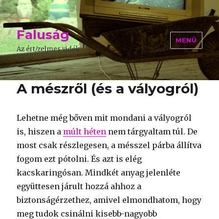
Faluság
MENÜ
Az ért/zelmes vidék
A mészről (és a vályogról)
Lehetne még bőven mit mondani a vályogról
is, hiszen a
múlt héten
nem tárgyaltam túl. De
most csak részlegesen, a mésszel párba állítva
fogom ezt pótolni. És azt is elég
kacskaringósan. Mindkét anyag jelenléte
együttesen járult hozzá ahhoz a
biztonságérzethez, amivel elmondhatom, hogy
meg tudok csinálni kisebb-nagyobb