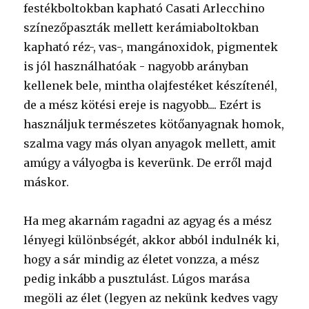
festékboltokban kapható Casati Arlecchino
színezőpaszták mellett kerámiaboltokban
kapható réz-, vas-, mangánoxidok, pigmentek
is jól használhatóak - nagyobb arányban
kellenek bele, mintha olajfestéket készítenél,
de a mész kötési ereje is nagyobb.... Ezért is
használjuk természetes kötőanyagnak homok,
szalma vagy más olyan anyagok mellett, amit
amúgy a vályogba is keverünk. De erről majd
máskor.
Ha meg akarnám ragadni az agyag és a mész
lényegi különbségét, akkor abból indulnék ki,
hogy a sár mindig az életet vonzza, a mész
pedig inkább a pusztulást. Lúgos marása
megöli az élet (legyen az nekünk kedves vagy