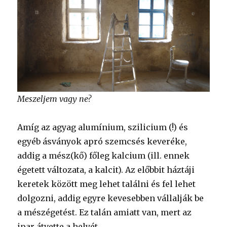
Meszeljem vagy ne?
Amíg az agyag alumínium, szilicium (!) és
egyéb ásványok apró szemcsés keveréke,
addig a mész(kő) főleg kalcium (ill. ennek
égetett változata, a kalcit). Az előbbit háztáji
keretek között meg lehet találni és fel lehet
dolgozni, addig egyre kevesebben vállalják be
a mészégetést. Ez talán amiatt van, mert az
ipar átvette a helyét.