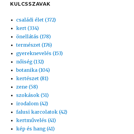
KULCSSZAVAK
családi élet (372)
kert (334)
önellátás (178)
természet (176)
gyereknevelés (153)
nőiség (132)
botanika (104)
kertészet (81)
zene (58)
szokások (51)
irodalom (42)
falusi karcolatok (42)
kertművelés (41)
kép és hang (41)