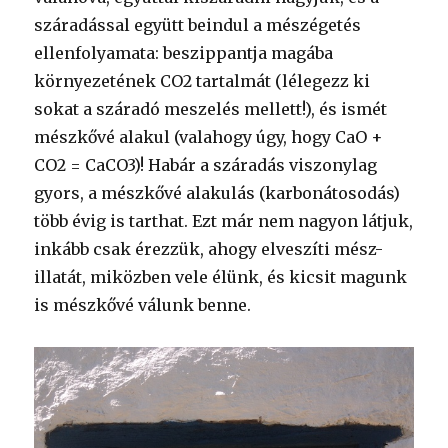
száradással együtt beindul a mészégetés
ellenfolyamata: beszippantja magába
környezetének CO2 tartalmát (lélegezz ki
sokat a száradó meszelés mellett!), és ismét
mészkővé alakul (valahogy úgy, hogy CaO +
CO2 = CaCO3)! Habár a száradás viszonylag
gyors, a mészkővé alakulás (karbonátosodás)
több évig is tarthat. Ezt már nem nagyon látjuk,
inkább csak érezzük, ahogy elveszíti mész-
illatát, miközben vele élünk, és kicsit magunk
is mészkővé válunk benne.