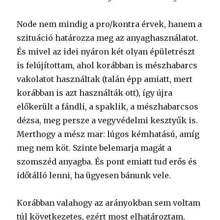
Node nem mindig a pro/kontra érvek, hanem a
szituáció határozza meg az anyaghasználatot.
És mivel az idei nyáron két olyan épületrészt
is felújítottam, ahol korábban is mészhabarcs
vakolatot használtak (talán épp amiatt, mert
korábban is azt használták ott), így újra
előkerült a fándli, a spaklik, a mészhabarcsos
dézsa, meg persze a vegyvédelmi kesztyűk is.
Merthogy a mész mar: lúgos kémhatású, amíg
meg nem köt. Szinte belemarja magát a
szomszéd anyagba. És pont emiatt tud erős és
időtálló lenni, ha ügyesen bánunk vele.
Korábban valahogy az arányokban sem voltam
túl következetes, ezért most elhatároztam,