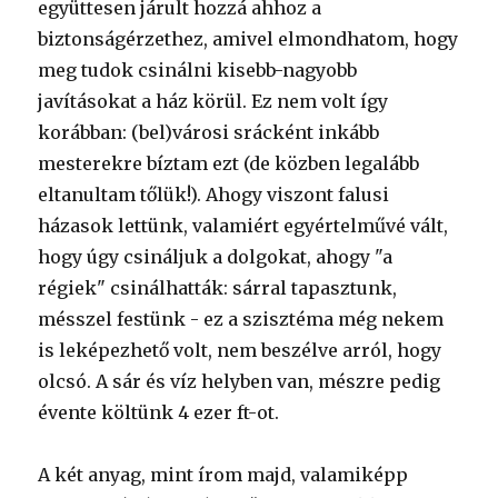
együttesen járult hozzá ahhoz a
biztonságérzethez, amivel elmondhatom, hogy
meg tudok csinálni kisebb-nagyobb
javításokat a ház körül. Ez nem volt így
korábban: (bel)városi srácként inkább
mesterekre bíztam ezt (de közben legalább
eltanultam tőlük!). Ahogy viszont falusi
házasok lettünk, valamiért egyértelművé vált,
hogy úgy csináljuk a dolgokat, ahogy "a
régiek" csinálhatták: sárral tapasztunk,
mésszel festünk - ez a szisztéma még nekem
is leképezhető volt, nem beszélve arról, hogy
olcsó. A sár és víz helyben van, mészre pedig
évente költünk 4 ezer ft-ot.
A két anyag, mint írom majd, valamiképp