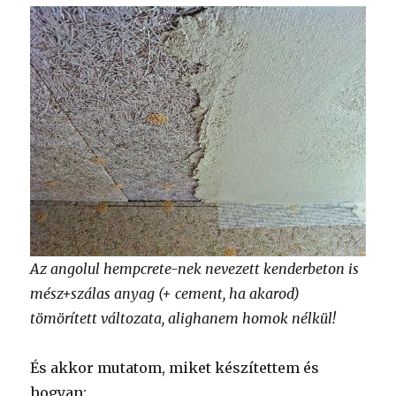
Az angolul hempcrete-nek nevezett kenderbeton is
mész+szálas anyag (+ cement, ha akarod)
tömörített változata, alighanem homok nélkül!
És akkor mutatom, miket készítettem és
hogyan: