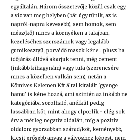
egyáltalán. Három összetevője közül csak egy,
a víz van meg helyben (bár úgy tűnik, az is
napról-napra kevesebb), sem homok, sem
mész(kő) nincs a környéken a talajban,
kezeléséhez szerszámok vagy legalább
gumikesztyű, porvédő maszk kéne... plusz ha
időjárás-állóvá akarjuk tenni, még cement
(inkább kihagynám) vagy tufa (szerencsére
nincs a közelben vulkán sem), netán a
Kőmives Kelemen Kft által kitalált 'gyenge
hamu' is kéne hozzá, ami szintén az inkább ne
kategóriába sorolható, anélkül pedig
lassabban köt, mint ahogy elporlik - elég sok
érv a mérleg negatív oldalán, míg a pozitív
oldalon: gyorsabban szárad/köt, keményebb,
kicsit erősebb anyag a vályoghoz képest, nem