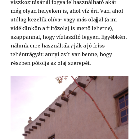
viszkozitásánál fogva felhasználható akár
még olyan helyeken is, ahol víz éri. Van, ahol
utólag kezelik olíva- vagy más olajjal (a mi
vidékünkön a fritőzolaj is menő lehetne),
szappannal, hogy víztaszító legyen. Egyébként
nálunk erre használták /-ják a jó friss
tehéntrágyát: annyi zsír van benne, hogy
részben pótolja az olaj szerepét.