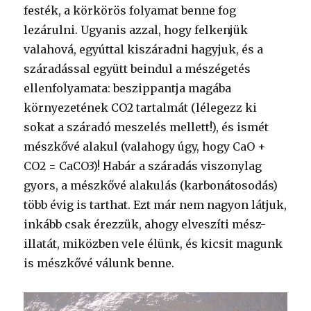
festék, a körkörös folyamat benne fog
lezárulni. Ugyanis azzal, hogy felkenjük
valahová, egyúttal kiszáradni hagyjuk, és a
száradással együtt beindul a mészégetés
ellenfolyamata: beszippantja magába
környezetének CO2 tartalmát (lélegezz ki
sokat a száradó meszelés mellett!), és ismét
mészkővé alakul (valahogy úgy, hogy CaO +
CO2 = CaCO3)! Habár a száradás viszonylag
gyors, a mészkővé alakulás (karbonátosodás)
több évig is tarthat. Ezt már nem nagyon látjuk,
inkább csak érezzük, ahogy elveszíti mész-
illatát, miközben vele élünk, és kicsit magunk
is mészkővé válunk benne.