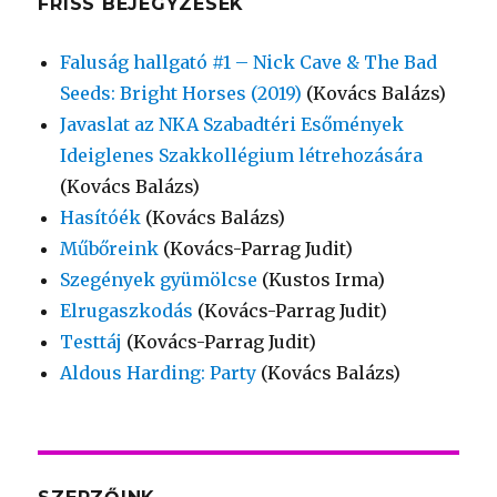
FRISS BEJEGYZÉSEK
Faluság hallgató #1 – Nick Cave & The Bad
Seeds: Bright Horses (2019)
(Kovács Balázs)
Javaslat az NKA Szabadtéri Esőmények
Ideiglenes Szakkollégium létrehozására
(Kovács Balázs)
Hasítóék
(Kovács Balázs)
Műbőreink
(Kovács-Parrag Judit)
Szegények gyümölcse
(Kustos Irma)
Elrugaszkodás
(Kovács-Parrag Judit)
Testtáj
(Kovács-Parrag Judit)
Aldous Harding: Party
(Kovács Balázs)