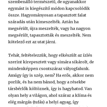
szembenálló természetű, de ugyanakkor
egymást is kiegészítő módon kapcsolódik
össze. Hagyományosan a tapasztott falat
száradás után kimeszelték. Aztán ha
megsérült, újra meszelték, vagy ha nagyon
megsérült, tapasztották és meszelték. Nem
kötelező ezt az utat járni.
Tehát, feltételezzük, hogy elkészült az ízlés
szerint kirepesztett vagy simára sikárolt, de
mindenképpen csontszáraz vályogfalunk.
Amúgy így is szép, nem? Ha erős, akkor nem
porlik, és ha nem bánod, hogy a résekbe
társbérlők költöznek, így is hagyhatod. Van
olyan hely a világon, ahol száraz a klíma és
elég márgás (tufás) a helyi agyag, így