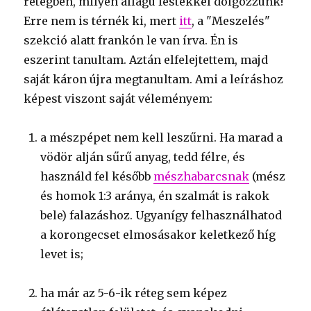
rétegben, milyen állagú festékkel dolgozzunk!
Erre nem is térnék ki, mert
itt
, a "Meszelés"
szekció alatt frankón le van írva. Én is
eszerint tanultam. Aztán elfelejtettem, majd
saját káron újra megtanultam. Ami a leíráshoz
képest viszont saját véleményem:
a mészpépet nem kell leszűrni. Ha marad a
vödör alján sűrű anyag, tedd félre, és
használd fel később
mészhabarcsnak
(mész
és homok 1:3 aránya, én szalmát is rakok
bele) falazáshoz. Ugyanígy felhasználhatod
a korongecset elmosásakor keletkező híg
levet is;
ha már az 5-6-ik réteg sem képez