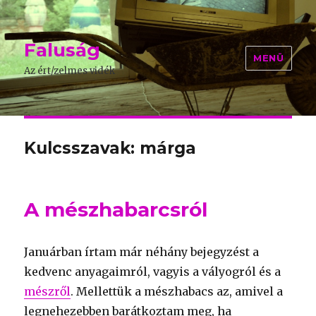
Faluság
MENÜ
Az ért/zelmes vidék
Kulcsszavak: márga
A mészhabarcsról
Januárban írtam már néhány bejegyzést a
kedvenc anyagaimról, vagyis a vályogról és a
mészről
. Mellettük a mészhabacs az, amivel a
legnehezebben barátkoztam meg, ha