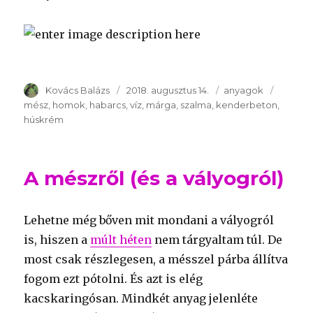
Szerző
Kovács Balázs
Publikálva
2018. augusztus 14.
Témakör
anyagok
Kulcss
mész
homok
habarcs
víz
márga
szalma
kenderbeton
húskrém
A mészről (és a vályogról)
Lehetne még bőven mit mondani a vályogról
is, hiszen a
múlt héten
nem tárgyaltam túl. De
most csak részlegesen, a mésszel párba állítva
fogom ezt pótolni. És azt is elég
kacskaringósan. Mindkét anyag jelenléte