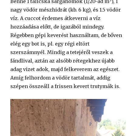
Benne 1 talicska sárgahomok (1/20-ad m
), 1
nagy vödör mészhidrát (kb. 6 kg), és 1.5 vödör
víz. A cuccot érdemes átkeverni a víz
hozzáadása előtt, de igazából mindegy.
Régebben gépi keverést használtam, de bőven
elég egy bot is, pl. egy régi eltört
szerszámnyél. Mindig a tetejéről veszek a
fándlival, aztán az alsóbb rétegekhez újabb
adag vizet adok, majd felkeverem az egészet.
Amíg felhordom a vödör tartalmát, addig
szépen összeáll a frissen kevert trutymák is.