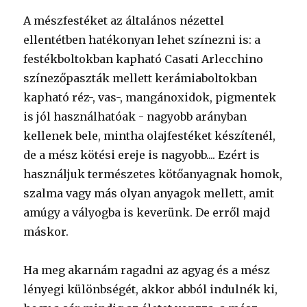
A mészfestéket az általános nézettel
ellentétben hatékonyan lehet színezni is: a
festékboltokban kapható Casati Arlecchino
színezőpaszták mellett kerámiaboltokban
kapható réz-, vas-, mangánoxidok, pigmentek
is jól használhatóak - nagyobb arányban
kellenek bele, mintha olajfestéket készítenél,
de a mész kötési ereje is nagyobb.... Ezért is
használjuk természetes kötőanyagnak homok,
szalma vagy más olyan anyagok mellett, amit
amúgy a vályogba is keverünk. De erről majd
máskor.
Ha meg akarnám ragadni az agyag és a mész
lényegi különbségét, akkor abból indulnék ki,