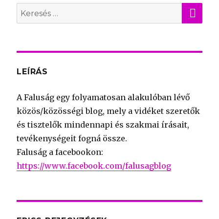
KER
Search
for:
LEÍRÁS
A Faluság egy folyamatosan alakulóban lévő
közös/közösségi blog, mely a vidéket szeretők
és tisztelők mindennapi és szakmai írásait,
tevékenységeit fogná össze.
Faluság a facebookon:
https://www.facebook.com/falusagblog