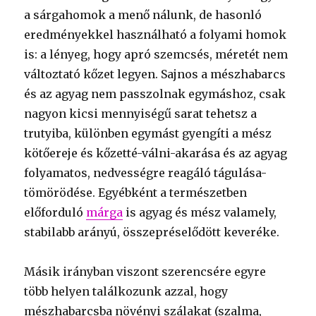
a sárgahomok a menő nálunk, de hasonló
eredményekkel használható a folyami homok
is: a lényeg, hogy apró szemcsés, méretét nem
változtató kőzet legyen. Sajnos a mészhabarcs
és az agyag nem passzolnak egymáshoz, csak
nagyon kicsi mennyiségű sarat tehetsz a
trutyiba, különben egymást gyengíti a mész
kötőereje és kőzetté-válni-akarása és az agyag
folyamatos, nedvességre reagáló tágulása-
tömörödése. Egyébként a természetben
előforduló
márga
is agyag és mész valamely,
stabilabb arányú, összepréselődött keveréke.
Másik irányban viszont szerencsére egyre
több helyen találkozunk azzal, hogy
mészhabarcsba növényi szálakat (szalma,