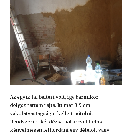
Az egyik fal beltéri volt, így bármikor
dolgozhattam rajta. Itt már 3-5 cm
vakolatvastagságot kellett pótolni.
Rendszerint két dézsa habarcsot tudok
kényelmesen felhordani egy délelőtt vagy