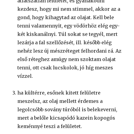
átlátszatlan felületet, és gyanakodni
kezdesz, hogy mi nem stimmel, akkor az a
gond, hogy kihagytad az olajat. Kell bele
tenni valamennyit, egy vödörhöz elég egy-
két kiskanálnyi. Túl sokat se tegyél, mert
lezárja a fal szellőzését, ill. később elég
nehéz lesz új mészréteget felhordani rá. Az
első réteghez amúgy nem szoktam olajat
tenni, ott csak lucskolok, jó híg meszes
vízzel.
ha kültérre, esőnek kitett felületre
meszelsz, az olaj mellett érdemes a
legolcsóbb sovány túróból is belekeverni,
mert a belőle kicsapódó kazein kopogós
keménnyé teszi a felületet.