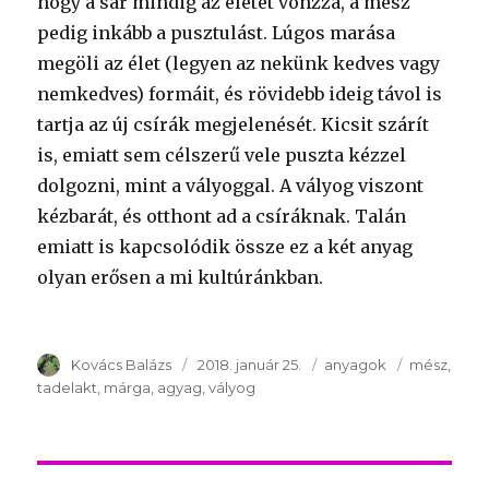
hogy a sár mindig az életet vonzza, a mész
pedig inkább a pusztulást. Lúgos marása
megöli az élet (legyen az nekünk kedves vagy
nemkedves) formáit, és rövidebb ideig távol is
tartja az új csírák megjelenését. Kicsit szárít
is, emiatt sem célszerű vele puszta kézzel
dolgozni, mint a vályoggal. A vályog viszont
kézbarát, és otthont ad a csíráknak. Talán
emiatt is kapcsolódik össze ez a két anyag
olyan erősen a mi kultúránkban.
Szerző
Kovács Balázs
Publikálva
2018. január 25.
Témakör
anyagok
Kulcsszava
mész
tadelakt
márga
agyag
vályog