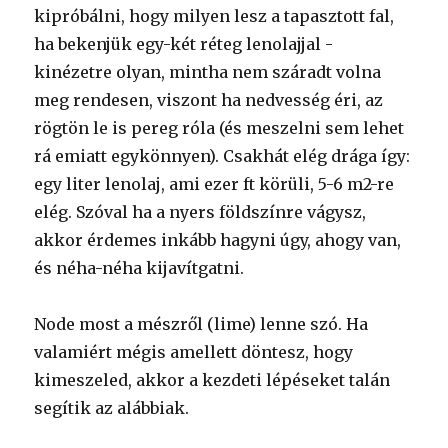
kipróbálni, hogy milyen lesz a tapasztott fal,
ha bekenjük egy-két réteg lenolajjal -
kinézetre olyan, mintha nem száradt volna
meg rendesen, viszont ha nedvesség éri, az
rögtön le is pereg róla (és meszelni sem lehet
rá emiatt egykönnyen). Csakhát elég drága így:
egy liter lenolaj, ami ezer ft körüli, 5-6 m2-re
elég. Szóval ha a nyers földszínre vágysz,
akkor érdemes inkább hagyni úgy, ahogy van,
és néha-néha kijavítgatni.
Node most a mészről (lime) lenne szó. Ha
valamiért mégis amellett döntesz, hogy
kimeszeled, akkor a kezdeti lépéseket talán
segítik az alábbiak.