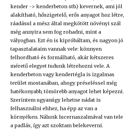
kender -> kenderbeton stb.) kevernek, ami jól
alakítható, hőszigetelő, erős anyagot hoz létre,
ráadásul a mész által megkötött növényi szál
még annyira sem fog rohadni, mint a
vályogban. Ezt én is kipróbáltam, és nagyon jó
tapasztalataim vannak vele: könnyen
felhordható és formálható, akár kétszeres
méretű elegyet tudunk létrehozni vele. A
kenderbeton vagy kendertégla is izgalmas
terület mostanában, ahogy préseléssel még
hatékonyabb, tömörebb anyagot lehet képezni.
Szerintem ugyanúgy lehetne nádat is
felhasználni ehhez, ha épp az van a
környéken. Nálunk lucernaszalmával van tele
a padlás, így azt szoktam belekeverni.