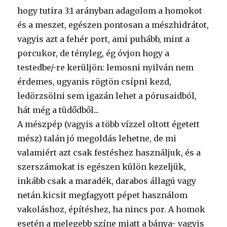
hogy tutira 3:1 arányban adagolom a homokot
és a meszet, egészen pontosan a mészhidrátot,
vagyis azt a fehér port, ami puhább, mint a
porcukor, de tényleg, ég óvjon hogy a
testedbe/-re kerüljön: lemosni nyilván nem
érdemes, ugyanis rögtön csípni kezd,
ledörzsölni sem igazán lehet a pórusaidból,
hát még a tüdődből...
A mészpép (vagyis a több vízzel oltott égetett
mész) talán jó megoldás lehetne, de mi
valamiért azt csak festéshez használjuk, és a
szerszámokat is egészen külön kezeljük,
inkább csak a maradék, darabos állagú vagy
netán kicsit megfagyott pépet használom
vakoláshoz, építéshez, ha nincs por. A homok
esetén a melegebb színe miatt a bánya- vagyis