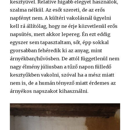
kesztyűvel. Relatíve hígabb elegyet használok,
szalma nélkül. Az esőt szereti, de az erős
napfényt nem. A kültéri vakolásnál ügyelni
kell rá állítólag, hogy ne érje közvetlenül erős
napsütés, mert akkor lepereg. Én ezt eddig
egyszer sem tapasztaltam, sőt, épp sokkal
gyorsabban fehéredik ki az anyag, mint
árnyékban/hűvösben. De attól függetlenül nem
nagy élmény júliusban a tűző napon fülledő
kesztyűkben vakolni, szóval ha a mész miatt
nem is, de a humán tényező miatt érdemes az
árnyékos napszakot kihasználni.