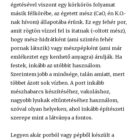
égetésével viszont egy körkörös folyamat
másik félkörébe, az égetett mész (CaO, én K.O.-
nak hívom) állapotába érünk. Ez egy fehér por,
amit rögtön vízzel fel is itatnak (=oltott mész),
hogy mész-hidrátként (ami szintén fehér
pornak látszik) vagy mészpépként (ami már
emlékeztet egy kenhető anyagra) árulják. Ha
festek, inkább az utóbbit használom.
Szerintem jobb a minősége, talán amiatt, mert
többet ázott sok vízben. A port inkább
mészhabarcs készítéséhez, vakoláshoz,
nagyobb lyukak eltűntetéséhez használom,
szóval olyan helyeken, ahol inkább építészeti
szerepe mint a látványa a fontos.
Legyen akár porból vagy pépből készült a