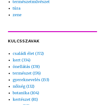
természetművészet
túra
zene
KULCSSZAVAK
családi élet (372)
kert (334)
önellátás (178)
természet (176)
gyereknevelés (153)
nőiség (132)
botanika (104)
kertészet (81)