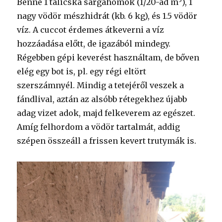
Benne 1 talicska sárgahomok (1/20-ad m
), 1
nagy vödör mészhidrát (kb. 6 kg), és 1.5 vödör
víz. A cuccot érdemes átkeverni a víz
hozzáadása előtt, de igazából mindegy.
Régebben gépi keverést használtam, de bőven
elég egy bot is, pl. egy régi eltört
szerszámnyél. Mindig a tetejéről veszek a
fándlival, aztán az alsóbb rétegekhez újabb
adag vizet adok, majd felkeverem az egészet.
Amíg felhordom a vödör tartalmát, addig
szépen összeáll a frissen kevert trutymák is.