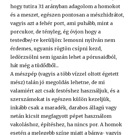
hogy tutira 3:1 arányban adagolom a homokot
és a meszet, egészen pontosan a mészhidrátot,
vagyis azt a fehér port, ami puhább, mint a
porcukor, de tényleg, ég óvjon hogy a
testedbe/-re kerüljön: lemosni nyilván nem
érdemes, ugyanis rögtön csípni kezd,
ledörzsölni sem igazán lehet a pórusaidból,
hát még a tüdődből...
A mészpép (vagyis a több vízzel oltott égetett
mész) talán jó megoldás lehetne, de mi
valamiért azt csak festéshez használjuk, és a
szerszámokat is egészen külön kezeljük,
inkább csak a maradék, darabos állagú vagy
netán kicsit megfagyott pépet használom
vakoláshoz, építéshez, ha nincs por. A homok
esetén a melegebb színe miatt a bánya- vagyis