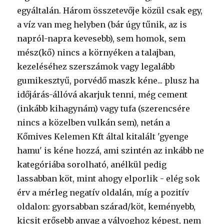
egyáltalán. Három összetevője közül csak egy,
a víz van meg helyben (bár úgy tűnik, az is
napról-napra kevesebb), sem homok, sem
mész(kő) nincs a környéken a talajban,
kezeléséhez szerszámok vagy legalább
gumikesztyű, porvédő maszk kéne... plusz ha
időjárás-állóvá akarjuk tenni, még cement
(inkább kihagynám) vagy tufa (szerencsére
nincs a közelben vulkán sem), netán a
Kőmives Kelemen Kft által kitalált 'gyenge
hamu' is kéne hozzá, ami szintén az inkább ne
kategóriába sorolható, anélkül pedig
lassabban köt, mint ahogy elporlik - elég sok
érv a mérleg negatív oldalán, míg a pozitív
oldalon: gyorsabban szárad/köt, keményebb,
kicsit erősebb anyag a vályoghoz képest, nem