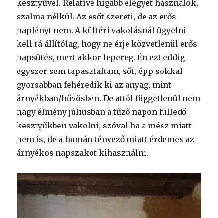
kesztyűvel. Relatíve hígabb elegyet használok,
szalma nélkül. Az esőt szereti, de az erős
napfényt nem. A kültéri vakolásnál ügyelni
kell rá állítólag, hogy ne érje közvetlenül erős
napsütés, mert akkor lepereg. Én ezt eddig
egyszer sem tapasztaltam, sőt, épp sokkal
gyorsabban fehéredik ki az anyag, mint
árnyékban/hűvösben. De attól függetlenül nem
nagy élmény júliusban a tűző napon fülledő
kesztyűkben vakolni, szóval ha a mész miatt
nem is, de a humán tényező miatt érdemes az
árnyékos napszakot kihasználni.