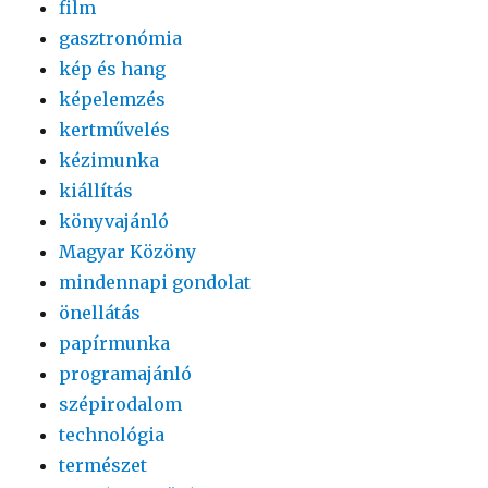
film
gasztronómia
kép és hang
képelemzés
kertművelés
kézimunka
kiállítás
könyvajánló
Magyar Közöny
mindennapi gondolat
önellátás
papírmunka
programajánló
szépirodalom
technológia
természet