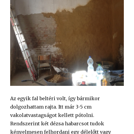
Az egyik fal beltéri volt, így bármikor
dolgozhattam rajta. Itt már 3-5 cm
vakolatvastagságot kellett pótolni.
Rendszerint két dézsa habarcsot tudok
kényelmesen felhordani egy délelőtt vagy