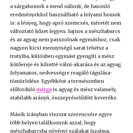
a sárgahomok a menő nálunk, de hasonló
eredményekkel használható a folyami homok
is: a lényeg, hogy apró szemcsés, méretét nem
változtató kőzet legyen. Sajnos a mészhabarcs
és az agyag nem passzolnak egymáshoz, csak
nagyon kicsi mennyiségű sarat tehetsz a
trutyiba, különben egymást gyengíti a mész
kötőereje és kőzetté-válni-akarása és az agyag
folyamatos, nedvességre reagáló tágulása-
tömörödése. Egyébként a természetben
előforduló
márga
is agyag és mész valamely,
stabilabb arányú, összepréselődött keveréke.
Másik irányban viszont szerencsére egyre
több helyen találkozunk azzal, hogy
mészhabarcsba növényi szálakat (szalma,