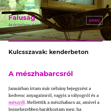
Faluság
MENÜ
Az ért/zelmes vidék
Kulcsszavak: kenderbeton
A mészhabarcsról
Januárban írtam már néhány bejegyzést a
kedvenc anyagaimról, vagyis a vályogról és a
mészről
. Mellettük a mészhabacs az, amivel a
legnehezebben barátkoztam meg, ha