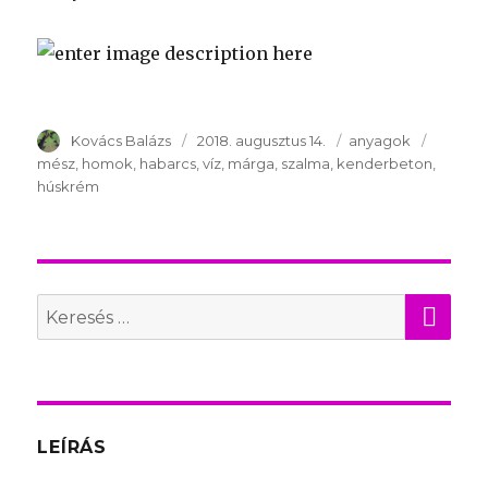
Szerző
Kovács Balázs
Publikálva
2018. augusztus 14.
Témakör
anyagok
Kulcss
mész
homok
habarcs
víz
márga
szalma
kenderbeton
húskrém
KER
Search
for:
LEÍRÁS