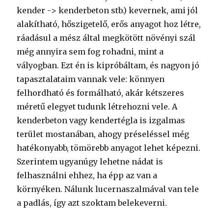
kender -> kenderbeton stb.) kevernek, ami jól
alakítható, hőszigetelő, erős anyagot hoz létre,
ráadásul a mész által megkötött növényi szál
még annyira sem fog rohadni, mint a
vályogban. Ezt én is kipróbáltam, és nagyon jó
tapasztalataim vannak vele: könnyen
felhordható és formálható, akár kétszeres
méretű elegyet tudunk létrehozni vele. A
kenderbeton vagy kendertégla is izgalmas
terület mostanában, ahogy préseléssel még
hatékonyabb, tömörebb anyagot lehet képezni.
Szerintem ugyanúgy lehetne nádat is
felhasználni ehhez, ha épp az van a
környéken. Nálunk lucernaszalmával van tele
a padlás, így azt szoktam belekeverni.