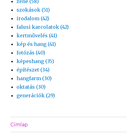
zene (58)
szokások (51)
irodalom (42)
falusi karcolatok (42)
kertművelés (41)
kép és hang (41)
fotózás (40)
képeshang (35)
építészet (34)
hangfarm (30)
oktatás (30)
generációk (29)
Címlap