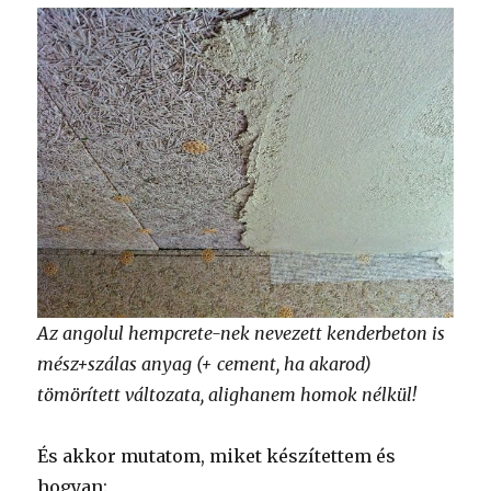
Az angolul hempcrete-nek nevezett kenderbeton is
mész+szálas anyag (+ cement, ha akarod)
tömörített változata, alighanem homok nélkül!
És akkor mutatom, miket készítettem és
hogyan: