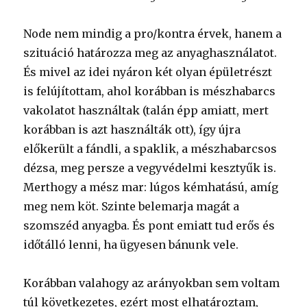
Node nem mindig a pro/kontra érvek, hanem a
szituáció határozza meg az anyaghasználatot.
És mivel az idei nyáron két olyan épületrészt
is felújítottam, ahol korábban is mészhabarcs
vakolatot használtak (talán épp amiatt, mert
korábban is azt használták ott), így újra
előkerült a fándli, a spaklik, a mészhabarcsos
dézsa, meg persze a vegyvédelmi kesztyűk is.
Merthogy a mész mar: lúgos kémhatású, amíg
meg nem köt. Szinte belemarja magát a
szomszéd anyagba. És pont emiatt tud erős és
időtálló lenni, ha ügyesen bánunk vele.
Korábban valahogy az arányokban sem voltam
túl következetes, ezért most elhatároztam,