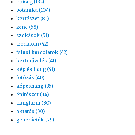
nőiség (132)
botanika (104)
kertészet (81)
zene (58)
szokások (51)
irodalom (42)
falusi karcolatok (42)
kertművelés (41)
kép és hang (41)
fotózás (40)
képeshang (35)
építészet (34)
hangfarm (30)
oktatás (30)
generációk (29)