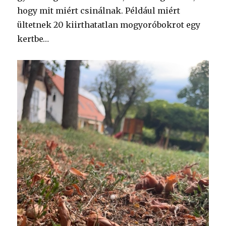
hogy mit miért csinálnak. Például miért
ültetnek 20 kiirthatatlan mogyoróbokrot egy
kertbe…