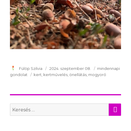
Szerző
Fülöp Szilvia
Publikálva
2024. szeptember 08.
Témakör
mindennapi
gondolat
Kulcsszavak
kert
kertművelés
önellátás
mogyoró
KER
Search
for: