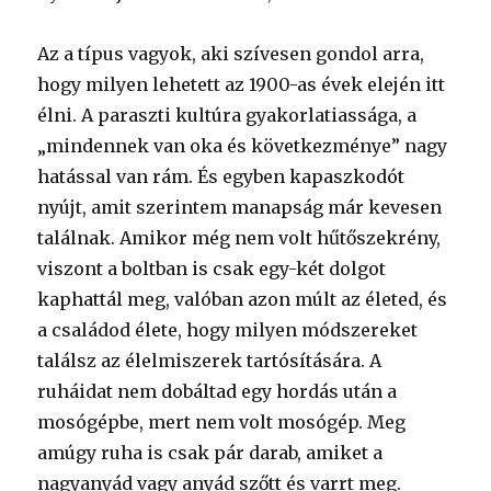
Az a típus vagyok, aki szívesen gondol arra,
hogy milyen lehetett az 1900-as évek elején itt
élni. A paraszti kultúra gyakorlatiassága, a
„mindennek van oka és következménye” nagy
hatással van rám. És egyben kapaszkodót
nyújt, amit szerintem manapság már kevesen
találnak. Amikor még nem volt hűtőszekrény,
viszont a boltban is csak egy-két dolgot
kaphattál meg, valóban azon múlt az életed, és
a családod élete, hogy milyen módszereket
találsz az élelmiszerek tartósítására. A
ruháidat nem dobáltad egy hordás után a
mosógépbe, mert nem volt mosógép. Meg
amúgy ruha is csak pár darab, amiket a
nagyanyád vagy anyád szőtt és varrt meg.