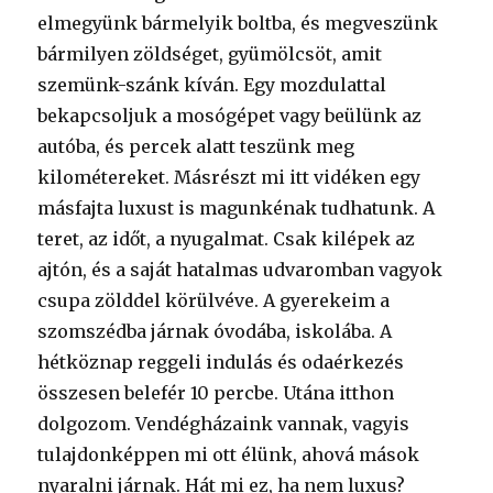
elmegyünk bármelyik boltba, és megveszünk
bármilyen zöldséget, gyümölcsöt, amit
szemünk-szánk kíván. Egy mozdulattal
bekapcsoljuk a mosógépet vagy beülünk az
autóba, és percek alatt teszünk meg
kilométereket. Másrészt mi itt vidéken egy
másfajta luxust is magunkénak tudhatunk. A
teret, az időt, a nyugalmat. Csak kilépek az
ajtón, és a saját hatalmas udvaromban vagyok
csupa zölddel körülvéve. A gyerekeim a
szomszédba járnak óvodába, iskolába. A
hétköznap reggeli indulás és odaérkezés
összesen belefér 10 percbe. Utána itthon
dolgozom. Vendégházaink vannak, vagyis
tulajdonképpen mi ott élünk, ahová mások
nyaralni járnak. Hát mi ez, ha nem luxus?