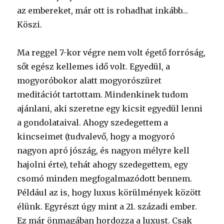
az embereket, már ott is rohadhat inkább…
Köszi.
Ma reggel 7-kor végre nem volt égető forróság,
sőt egész kellemes idő volt. Egyedül, a
mogyoróbokor alatt mogyorószüret
meditációt tartottam. Mindenkinek tudom
ajánlani, aki szeretne egy kicsit egyedül lenni
a gondolataival. Ahogy szedegettem a
kincseimet (tudvalevő, hogy a mogyoró
nagyon apró jószág, és nagyon mélyre kell
hajolni érte), tehát ahogy szedegettem, egy
csomó minden megfogalmazódott bennem.
Például az is, hogy luxus körülmények között
élünk. Egyrészt úgy mint a 21. századi ember.
Ez már önmagában hordozza a luxust. Csak