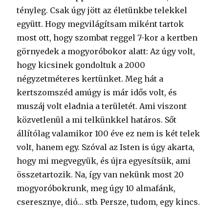
tényleg. Csak úgy jött az életünkbe telekkel
együtt. Hogy megvilágítsam miként tartok
most ott, hogy szombat reggel 7-kor a kertben
görnyedek a mogyoróbokor alatt: Az úgy volt,
hogy kicsinek gondoltuk a 2000
négyzetméteres kertünket. Meg hát a
kertszomszéd amúgy is már idős volt, és
muszáj volt eladnia a területét. Ami viszont
közvetlenül a mi telkünkkel határos. Sőt
állítólag valamikor 100 éve ez nem is két telek
volt, hanem egy. Szóval az Isten is úgy akarta,
hogy mi megvegyük, és újra egyesítsük, ami
összetartozik. Na, így van nekünk most 20
mogyoróbokrunk, meg úgy 10 almafánk,
cseresznye, dió… stb. Persze, tudom, egy kincs.