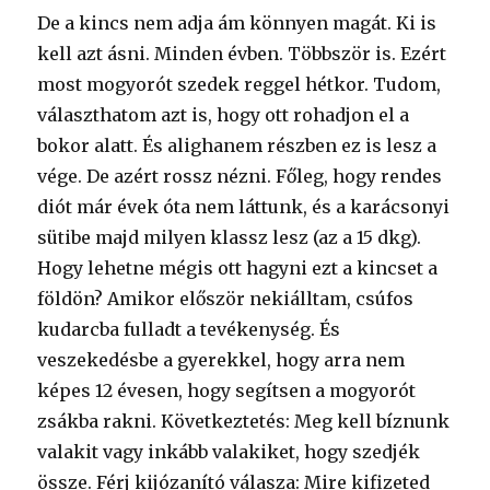
De a kincs nem adja ám könnyen magát. Ki is
kell azt ásni. Minden évben. Többször is. Ezért
most mogyorót szedek reggel hétkor. Tudom,
választhatom azt is, hogy ott rohadjon el a
bokor alatt. És alighanem részben ez is lesz a
vége. De azért rossz nézni. Főleg, hogy rendes
diót már évek óta nem láttunk, és a karácsonyi
sütibe majd milyen klassz lesz (az a 15 dkg).
Hogy lehetne mégis ott hagyni ezt a kincset a
földön? Amikor először nekiálltam, csúfos
kudarcba fulladt a tevékenység. És
veszekedésbe a gyerekkel, hogy arra nem
képes 12 évesen, hogy segítsen a mogyorót
zsákba rakni. Következtetés: Meg kell bíznunk
valakit vagy inkább valakiket, hogy szedjék
össze. Férj kijózanító válasza: Mire kifizeted