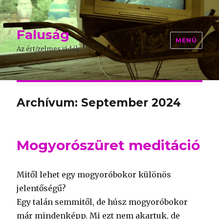
Faluság
MENÜ
Az ért/zelmes vidék
Archívum: September 2024
Mogyorószüret meditáció
Mitől lehet egy mogyoróbokor különös
jelentőségű?
Egy talán semmitől, de húsz mogyoróbokor
már mindenképp. Mi ezt nem akartuk, de