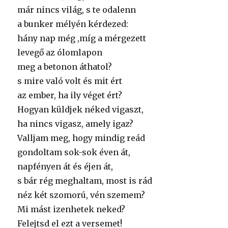
már nincs világ, s te odalenn
a bunker mélyén kérdezed:
hány nap még ,míg a mérgezett
levegő az ólomlapon
meg a betonon áthatol?
s mire való volt és mit ért
az ember, ha ily véget ért?
Hogyan küldjek néked vigaszt,
ha nincs vigasz, amely igaz?
Valljam meg, hogy mindig reád
gondoltam sok-sok éven át,
napfényen át és éjen át,
s bár rég meghaltam, most is rád
néz két szomorú, vén szemem?
Mi mást izenhetek neked?
Felejtsd el ezt a versemet!