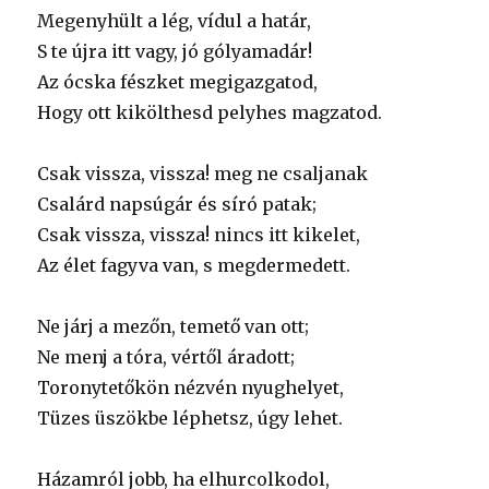
Megenyhült a lég, vídul a határ,
S te újra itt vagy, jó gólyamadár!
Az ócska fészket megigazgatod,
Hogy ott kikölthesd pelyhes magzatod.
Csak vissza, vissza! meg ne csaljanak
Csalárd napsúgár és síró patak;
Csak vissza, vissza! nincs itt kikelet,
Az élet fagyva van, s megdermedett.
Ne járj a mezőn, temető van ott;
Ne menj a tóra, vértől áradott;
Toronytetőkön nézvén nyughelyet,
Tüzes üszökbe léphetsz, úgy lehet.
Házamról jobb, ha elhurcolkodol,