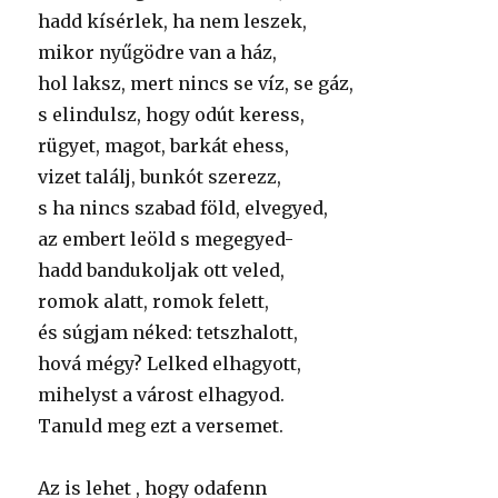
hadd kísérlek, ha nem leszek,
mikor nyűgödre van a ház,
hol laksz, mert nincs se víz, se gáz,
s elindulsz, hogy odút keress,
rügyet, magot, barkát ehess,
vizet találj, bunkót szerezz,
s ha nincs szabad föld, elvegyed,
az embert leöld s megegyed-
hadd bandukoljak ott veled,
romok alatt, romok felett,
és súgjam néked: tetszhalott,
hová mégy? Lelked elhagyott,
mihelyst a várost elhagyod.
Tanuld meg ezt a versemet.
Az is lehet , hogy odafenn