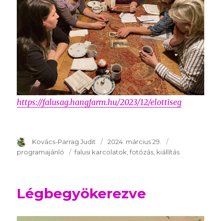
https://falusag.hangfarm.hu/2023/12/elottiseg
Szerző
Kovács-Parrag Judit
Publikálva
2024. március 29.
Témakör
programajánló
Kulcsszavak
falusi karcolatok
fotózás
kiállítás
Légbegyökerezve