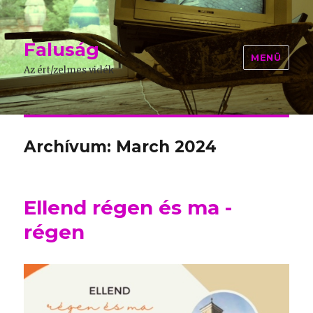
Faluság
MENÜ
Az ért/zelmes vidék
Archívum: March 2024
Ellend régen és ma -
régen