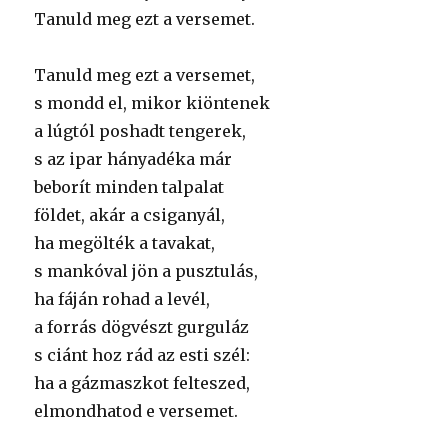
Tanuld meg ezt a versemet.
Tanuld meg ezt a versemet,
s mondd el, mikor kiöntenek
a lúgtól poshadt tengerek,
s az ipar hányadéka már
beborít minden talpalat
földet, akár a csiganyál,
ha megölték a tavakat,
s mankóval jön a pusztulás,
ha fáján rohad a levél,
a forrás dögvészt gurguláz
s ciánt hoz rád az esti szél:
ha a gázmaszkot felteszed,
elmondhatod e versemet.