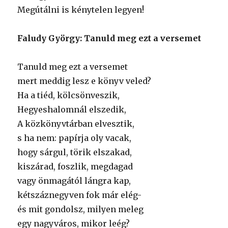
Megútálni is kénytelen legyen!
Faludy György: Tanuld meg ezt a versemet
Tanuld meg ezt a versemet
mert meddig lesz e könyv veled?
Ha a tiéd, kölcsönveszik,
Hegyeshalomnál elszedik,
A közkönyvtárban elvesztik,
s ha nem: papírja oly vacak,
hogy sárgul, törik elszakad,
kiszárad, foszlik, megdagad
vagy önmagától lángra kap,
kétszáznegyven fok már elég-
és mit gondolsz, milyen meleg
egy nagyváros, mikor leég?