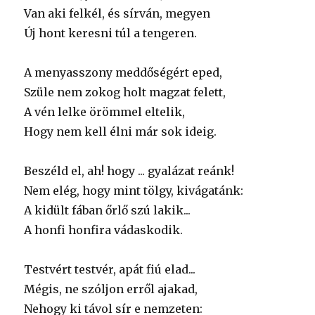
Van aki felkél, és sírván, megyen
Új hont keresni túl a tengeren.
A menyasszony meddőségért eped,
Szüle nem zokog holt magzat felett,
A vén lelke örömmel eltelik,
Hogy nem kell élni már sok ideig.
Beszéld el, ah! hogy ... gyalázat reánk!
Nem elég, hogy mint tölgy, kivágatánk:
A kidült fában őrlő szú lakik...
A honfi honfira vádaskodik.
Testvért testvér, apát fiú elad...
Mégis, ne szóljon erről ajakad,
Nehogy ki távol sír e nemzeten: