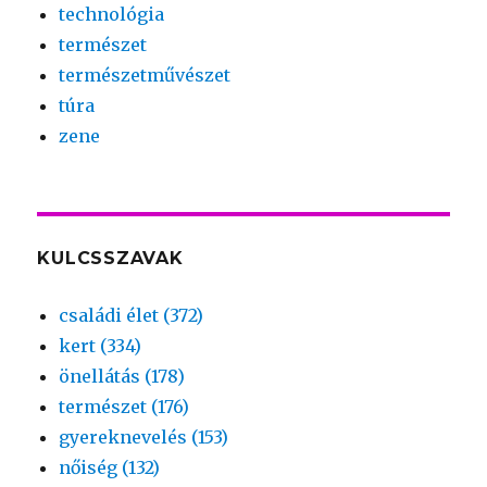
technológia
természet
természetművészet
túra
zene
KULCSSZAVAK
családi élet (372)
kert (334)
önellátás (178)
természet (176)
gyereknevelés (153)
nőiség (132)