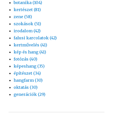
botanika (104)
kertészet (81)
zene (58)
szokások (51)
irodalom (42)
falusi karcolatok (42)
kertművelés (41)
kép és hang (41)
fotózás (40)
képeshang (35)
építészet (34)
hangfarm (30)
oktatás (30)
generációk (29)