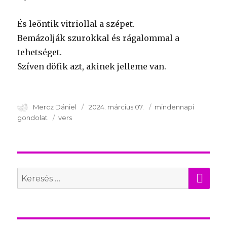
És leöntik vitriollal a szépet.
Bemázolják szurokkal és rágalommal a
tehetséget.
Szíven döfik azt, akinek jelleme van.
Szerző
Mercz Dániel
Publikálva
2024. március 07.
Témakör
mindennapi
gondolat
Kulcsszavak
vers
KER
Search
for: