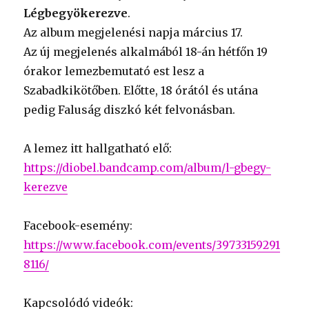
Légbegyökerezve
.
Az album megjelenési napja március 17.
Az új megjelenés alkalmából 18-án hétfőn 19
órakor lemezbemutató est lesz a
Szabadkikötőben. Előtte, 18 órától és utána
pedig Faluság diszkó két felvonásban.
A lemez itt hallgatható elő:
https://diobel.bandcamp.com/album/l-gbegy-
kerezve
Facebook-esemény:
https://www.facebook.com/events/39733159291
8116/
Kapcsolódó videók: