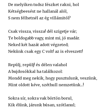
De melyiken tudsz fészket rakni, hol
Kétségbeesést ne hallanál alól,
S nem félhetnél az ég villámitól?
Csak vissza, vissza! dél szigetje vár;
Te boldogabb vagy, mint mi, jó madár.
Neked két hazát adott végzeted;
Nekünk csak egy C volt! az is elveszett!
Repülj, repülj! és délen valahol
A bujdosókkal ha találkozol:
Mondd meg nekik, hogy pusztulunk, veszünk,
Mint oldott kéve, széthull nemzetünk...!
Sokra sír, sokra vak börtön borul,
Kik élünk, járunk búsan, szótlanul;