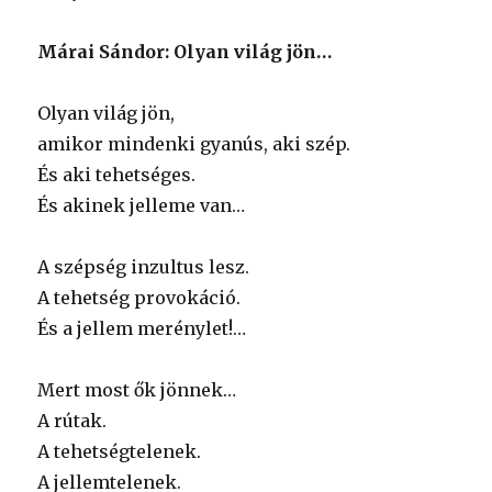
Márai Sándor: Olyan világ jön…
Olyan világ jön,
amikor mindenki gyanús, aki szép.
És aki tehetséges.
És akinek jelleme van…
A szépség inzultus lesz.
A tehetség provokáció.
És a jellem merénylet!…
Mert most ők jönnek…
A rútak.
A tehetségtelenek.
A jellemtelenek.