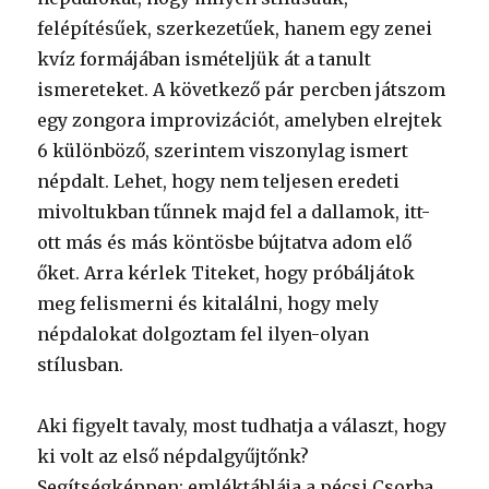
felépítésűek, szerkezetűek, hanem egy zenei
kvíz formájában ismételjük át a tanult
ismereteket. A következő pár percben játszom
egy zongora improvizációt, amelyben elrejtek
6 különböző, szerintem viszonylag ismert
népdalt. Lehet, hogy nem teljesen eredeti
mivoltukban tűnnek majd fel a dallamok, itt-
ott más és más köntösbe bújtatva adom elő
őket. Arra kérlek Titeket, hogy próbáljátok
meg felismerni és kitalálni, hogy mely
népdalokat dolgoztam fel ilyen-olyan
stílusban.
Aki figyelt tavaly, most tudhatja a választ, hogy
ki volt az első népdalgyűjtőnk?
Segítségképpen: emléktáblája a pécsi Csorba