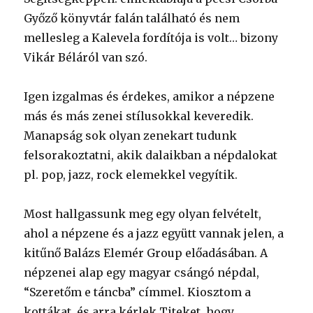
Győző könyvtár falán található és nem
mellesleg a Kalevela fordítója is volt… bizony
Vikár Béláról van szó.
Igen izgalmas és érdekes, amikor a népzene
más és más zenei stílusokkal keveredik.
Manapság sok olyan zenekart tudunk
felsorakoztatni, akik dalaikban a népdalokat
pl. pop, jazz, rock elemekkel vegyítik.
Most hallgassunk meg egy olyan felvételt,
ahol a népzene és a jazz együtt vannak jelen, a
kitűnő Balázs Elemér Group előadásában. A
népzenei alap egy magyar csángó népdal,
“Szeretőm e táncba” címmel. Kiosztom a
kottákat, és arra kérlek Titeket, hogy