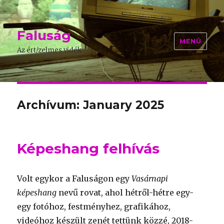
Faluság
MENÜ
Az ért/zelmes vidék
Archívum: January 2025
Képeshang felhívás
Volt egykor a Faluságon egy
Vasárnapi
képeshang
nevű rovat, ahol hétről-hétre egy-
egy fotóhoz, festményhez, grafikához,
videóhoz készült zenét tettünk közzé, 2018-