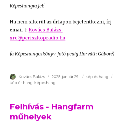
Képeshangra fel!
Ha nem sikerül az űrlapon bejelentkezni, írj
email-t:
Kovács Balázs,
xrc@periszkopradio.hu
(a Képeshangoskönyv-fotó pedig Horváth Gáboré)
Szerző
Kovács Balázs
Publikálva
2025. január 29.
Témakör
kép és hang
Kulcss
kép és hang
képeshang
Felhívás - Hangfarm
műhelyek