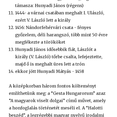
támasza: Hunyadi János (régens)
1444- a várnai csatában meghalt I. Ulászló,
ezért V. László lett a király
1456: Nándorfehérvári csata - fényes
győzelem, déli harangszó, több mint 50 évre
megfékezte a törököket
Hunyadi János idősebbik fiát, Lászlót a
király (V. László) tőrbe csalta, lefejeztette,
majd ő is meghalt üres lett a trón
ekkor jött Hunyadi Mátyás - 1458
A középkorban három fontos költeményt
említhetünk meg: a “Gesta Hungarorum” azaz
“A magyarok viselt dolgai” című művet, amely
a honfoglalás történetét meséli el. A “Halotti
beszéd”, a legrégebbi magyar nyelvű irodalmi