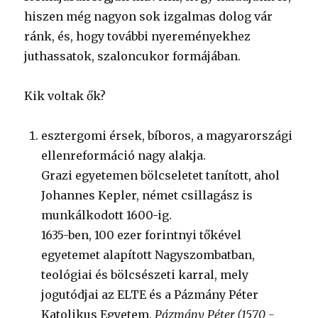
hiszen még nagyon sok izgalmas dolog vár
ránk, és, hogy további nyereményekhez
juthassatok, szaloncukor formájában.
Kik voltak ők?
esztergomi érsek, bíboros, a magyarországi
ellenreformáció nagy alakja.
Grazi egyetemen bölcseletet tanított, ahol
Johannes Kepler, német csillagász is
munkálkodott 1600-ig.
1635-ben, 100 ezer forintnyi tőkével
egyetemet alapított Nagyszombatban,
teológiai és bölcsészeti karral, mely
jogutódjai az ELTE és a Pázmány Péter
Katolikus Egyetem.
Pázmány Péter (1570 -