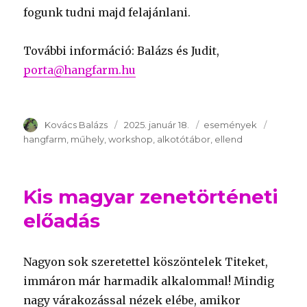
fogunk tudni majd felajánlani.
További információ: Balázs és Judit,
porta@hangfarm.hu
Szerző
Kovács Balázs
Publikálva
2025. január 18.
Témakör
események
Kulcssz
hangfarm
műhely
workshop
alkotótábor
ellend
Kis magyar zenetörténeti
előadás
Nagyon sok szeretettel köszöntelek Titeket,
immáron már harmadik alkalommal! Mindig
nagy várakozással nézek elébe, amikor