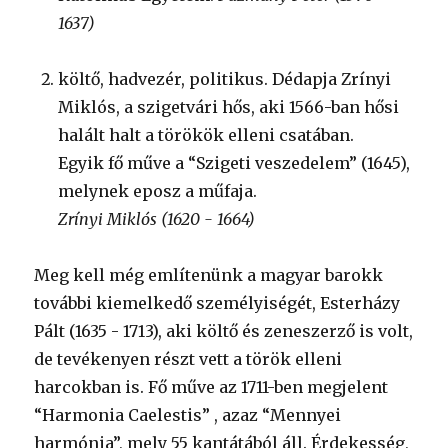
1637)
költő, hadvezér, politikus. Dédapja Zrínyi
Miklós, a szigetvári hős, aki 1566-ban hősi
halált halt a törökök elleni csatában.
Egyik fő műve a “Szigeti veszedelem” (1645),
melynek eposz a műfaja.
Zrínyi Miklós (1620 - 1664)
Meg kell még említenünk a magyar barokk
további kiemelkedő személyiségét, Esterházy
Pált (1635 - 1713), aki költő és zeneszerző is volt,
de tevékenyen részt vett a török elleni
harcokban is. Fő műve az 1711-ben megjelent
“Harmonia Caelestis” , azaz “Mennyei
harmónia”, mely 55 kantátából áll. Érdekesség,