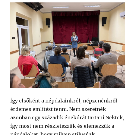
Így elsőként a népdalainkról, népzenénkről
érdemes említést tenni. Nem szeretnék
azonban egy századik énekórát tartani Nektek,
így most nem részletezzük és elemezzük a
népdalokat, hogy milyen stílusúak,