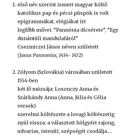
első név szerint ismert magyar költő
katolikus pap és pécsi püspök is volt
epigrammákat, elégiákat írt
legfőbb művei: “Pannónia dícsérete”, “Egy
dunántúli mandulafáról”
Csezmiczei János néven született
(Janus Pannonius, 1434- 1472)
Zólyom (Szlovákia) városában született
1554-ben
két fő múzsája: Losonczy Anna és
Szárkándy Anna (Anna, Júlia és Célia
versek)
szerelmi költészete a lovagi költészetig
nyúl vissza: a választott hölgyért rajong,
udvarias, isteníti, szépségét csodálja….