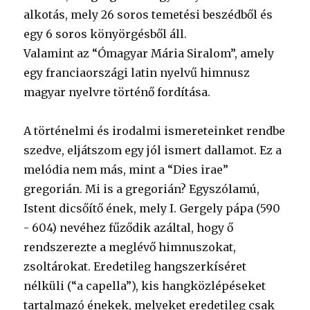
alkotás, mely 26 soros temetési beszédből és
egy 6 soros könyörgésből áll.
Valamint az “Ómagyar Mária Siralom”, amely
egy franciaországi latin nyelvű himnusz
magyar nyelvre történő fordítása.
A történelmi és irodalmi ismereteinket rendbe
szedve, eljátszom egy jól ismert dallamot. Ez a
melódia nem más, mint a “Dies irae”
gregorián. Mi is a gregorián? Egyszólamú,
Istent dicsőítő ének, mely I. Gergely pápa (590
- 604) nevéhez fűződik azáltal, hogy ő
rendszerezte a meglévő himnuszokat,
zsoltárokat. Eredetileg hangszerkíséret
nélküli (“a capella”), kis hangközlépéseket
tartalmazó énekek, melyeket eredetileg csak