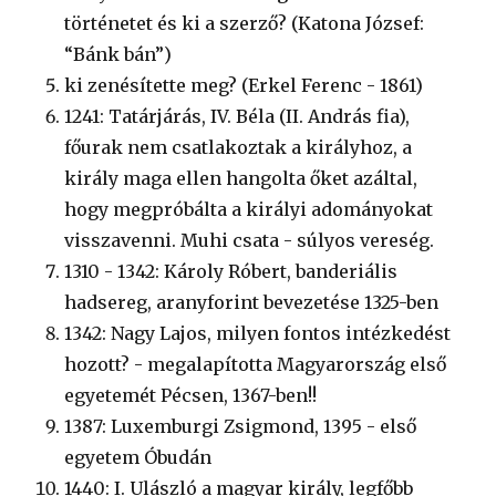
történetet és ki a szerző? (Katona József:
“Bánk bán”)
ki zenésítette meg? (Erkel Ferenc - 1861)
1241: Tatárjárás, IV. Béla (II. András fia),
főurak nem csatlakoztak a királyhoz, a
király maga ellen hangolta őket azáltal,
hogy megpróbálta a királyi adományokat
visszavenni. Muhi csata - súlyos vereség.
1310 - 1342: Károly Róbert, banderiális
hadsereg, aranyforint bevezetése 1325-ben
1342: Nagy Lajos, milyen fontos intézkedést
hozott? - megalapította Magyarország első
egyetemét Pécsen, 1367-ben!!
1387: Luxemburgi Zsigmond, 1395 - első
egyetem Óbudán
1440: I. Ulászló a magyar király, legfőbb