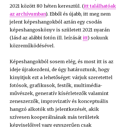
2021 között 80 héten keresztül. (
itt találhatóak
az archívumban
). Ebből és újabb, itt meg nem
jelent képeshangokból aztán egy csodás
képeshangoskönyv is született 2021 nyarán
(lásd az alábbi fotón ill. leírását
itt
) sokunk
közreműködésével.
Képeshangokból sosem elég, és most itt is az
ideje újrakezdeni, de úgy határoztunk, hogy
kinyitjuk ezt a lehetőséget: várjuk szeretettel
fotósok, grafikusok, festők, multimédia-
művészek, generatív kísérletezők valamint
zeneszerzők, improvizatív és konceptuális
hangzó alkotók stb. jelentkezését, akik
szívesen kooperálnának más területek
képviselőivel vagy egyszerűen csak