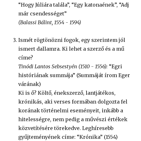
“Hogy Júliára talála”, “Egy katonaének”, “Adj
már csendességet”
(Balassi Bálint, 1554 - 1594)
Ismét rögtönözni fogok, egy szerintem jól
ismert dallamra. Ki lehet a szerző és a mű
címe?
Tinódi Lantos Sebsestyén (1510 - 1556):
“Egri
históriának summája” (Summáját írom Eger
várának)
Ki is ő? Költő, énekszerző, lantjátékos,
krónikás, aki verses formában dolgozta fel
korának történelmi eseményeit, inkább a
hitelességre, nem pedig a művészi értékek
közvetítésére törekedve. Leghíresebb
gyűjteményének címe: “Krónika” (1554)