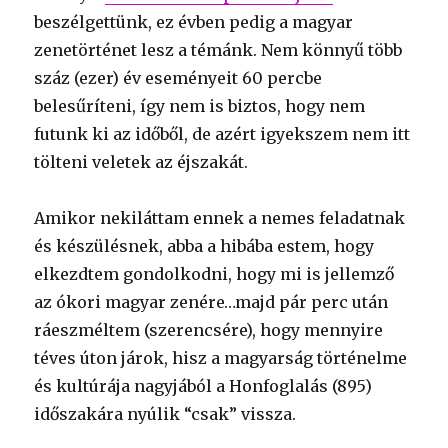
beszélgettünk, ez évben pedig a magyar
zenetörténet lesz a témánk. Nem könnyű több
száz (ezer) év eseményeit 60 percbe
belesűríteni, így nem is biztos, hogy nem
futunk ki az időből, de azért igyekszem nem itt
tölteni veletek az éjszakát.
Amikor nekiláttam ennek a nemes feladatnak
és készülésnek, abba a hibába estem, hogy
elkezdtem gondolkodni, hogy mi is jellemző
az ókori magyar zenére…majd pár perc után
ráeszméltem (szerencsére), hogy mennyire
téves úton járok, hisz a magyarság történelme
és kultúrája nagyjából a Honfoglalás (895)
időszakára nyúlik “csak” vissza.