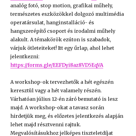
analóg fotó, stop motion, grafikai műhely,
természetes eszközökkel dolgozó multimédia
operatársulat, hanginstalláció- és
hangszerépítő csoport és irodalmi műhely
alakult. A témakörök ezúton is szabadok,
várjuk ötleteiteket! Itt egy űrlap, ahol lehet
jelentkezni:
https://forms.gle/EEFDyi8az8VD5EqVA
A workshop-ok tervezhetők a hét egészén
keresztül vagy a hét valamely részén.
Várhatóan július 12-én záró bemutató is lesz
majd. A workshop-okat a tavasz során
hirdetjük meg, és előzetes jelentkezés alapján
lehet majd résztvenni rajtuk.
Megvalósításukhoz jelképes tiszteletdíjat