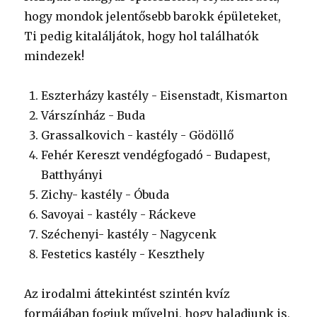
hogy mondok jelentősebb barokk épületeket,
Ti pedig kitaláljátok, hogy hol találhatók
mindezek!
Eszterházy kastély - Eisenstadt, Kismarton
Várszínház - Buda
Grassalkovich - kastély - Gödöllő
Fehér Kereszt vendégfogadó - Budapest,
Batthyányi
Zichy- kastély - Óbuda
Savoyai - kastély - Ráckeve
Széchenyi- kastély - Nagycenk
Festetics kastély - Keszthely
Az irodalmi áttekintést szintén kvíz
formájában fogjuk művelni, hogy haladjunk is,