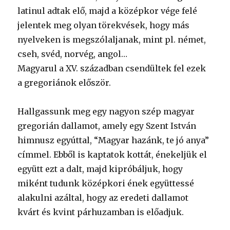
latinul adtak elő, majd a középkor vége felé
jelentek meg olyan törekvések, hogy más
nyelveken is megszólaljanak, mint pl. német,
cseh, svéd, norvég, angol…
Magyarul a XV. században csendültek fel ezek
a gregoriánok először.
Hallgassunk meg egy nagyon szép magyar
gregorián dallamot, amely egy Szent István
himnusz egyúttal, “Magyar hazánk, te jó anya”
címmel. Ebből is kaptatok kottát, énekeljük el
együtt ezt a dalt, majd kipróbáljuk, hogy
miként tudunk középkori ének együttessé
alakulni azáltal, hogy az eredeti dallamot
kvárt és kvint párhuzamban is előadjuk.