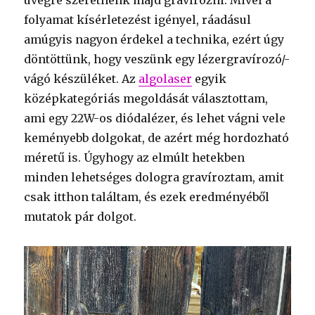
üvegre szeretnénk majd gravírozni. Mivel a
folyamat kísérletezést igényel, ráadásul
amúgyis nagyon érdekel a technika, ezért úgy
döntöttünk, hogy veszünk egy lézergravírozó/-
vágó készüléket. Az
algolaser
egyik
középkategóriás megoldását választottam,
ami egy 22W-os diódalézer, és lehet vágni vele
keményebb dolgokat, de azért még hordozható
méretű is. Úgyhogy az elmúlt hetekben
minden lehetséges dologra gravíroztam, amit
csak itthon találtam, és ezek eredményéből
mutatok pár dolgot.