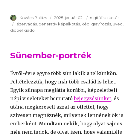
Szerző
Kovács Balázs
Publikálva
2025. január 02.
Témakör
digitális alkotás
Kulcsszavak
lézervágás
generatív képalkotás
kép
gravírozás
üveg
dióbél kiadó
Sünember-portrék
Évről-évre egyre több sün lakik a telkünkön.
Feltételezzük, hogy már több család is lehet.
Egyik sünapa meglátta korábbi, képzeletbeli
népi viseleteket bemutató
bejegyzésünket
, és
utána megkeresett azzal az ötlettel, hogy
szívesen megnéznék, milyenek lennének ők is
emberként. Mondtam nekik, hogy olyat sajnos
még nem tudok, de olyat igen, hogy valamiféle