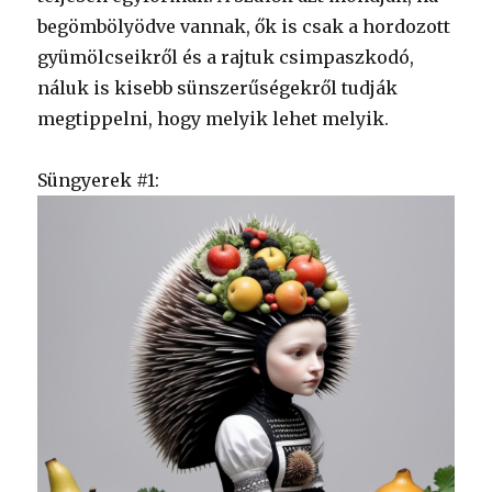
begömbölyödve vannak, ők is csak a hordozott
gyümölcseikről és a rajtuk csimpaszkodó,
náluk is kisebb sünszerűségekről tudják
megtippelni, hogy melyik lehet melyik.
Süngyerek #1: