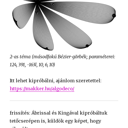
2-as téma (másodfokú Bézier-görbék; paraméterei:
124, 391, -163l, 10, 6, 10)
Itt lehet kipróbálni, ajánlom szeretettel:
https://makker.hu/algodeco/
frissítés: Ábrissal és Kingával kipróbáltuk
tetőcserépen is, küldök egy képet, hogy