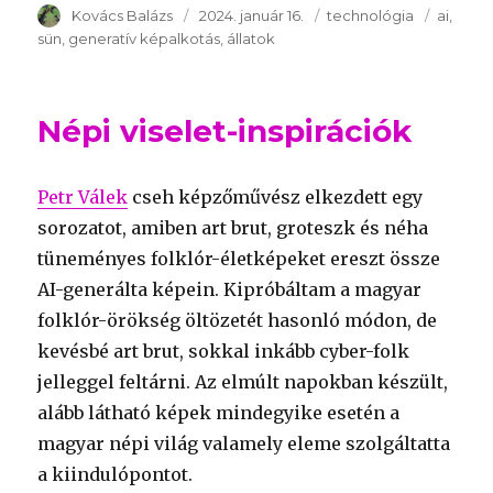
Szerző
Kovács Balázs
Publikálva
2024. január 16.
Témakör
technológia
Kulcssz
ai
sün
generatív képalkotás
állatok
Népi viselet-inspirációk
Petr Válek
cseh képzőművész elkezdett egy
sorozatot, amiben art brut, groteszk és néha
tüneményes folklór-életképeket ereszt össze
AI-generálta képein. Kipróbáltam a magyar
folklór-örökség öltözetét hasonló módon, de
kevésbé art brut, sokkal inkább cyber-folk
jelleggel feltárni. Az elmúlt napokban készült,
alább látható képek mindegyike esetén a
magyar népi világ valamely eleme szolgáltatta
a kiindulópontot.