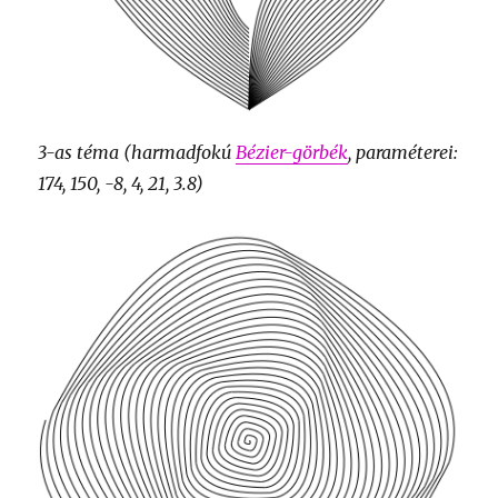
3-as téma (harmadfokú
Bézier-görbék
, paraméterei:
174, 150, -8, 4, 21, 3.8)