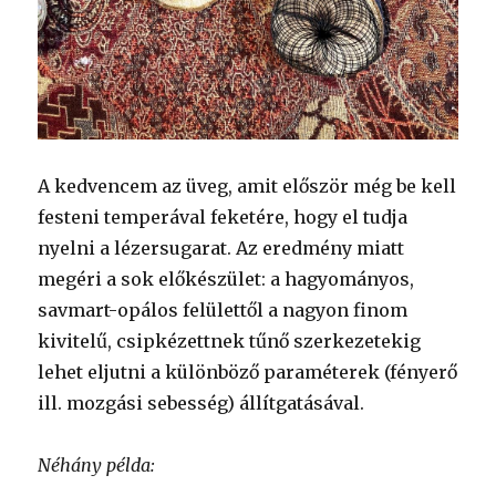
A kedvencem az üveg, amit először még be kell
festeni temperával feketére, hogy el tudja
nyelni a lézersugarat. Az eredmény miatt
megéri a sok előkészület: a hagyományos,
savmart-opálos felülettől a nagyon finom
kivitelű, csipkézettnek tűnő szerkezetekig
lehet eljutni a különböző paraméterek (fényerő
ill. mozgási sebesség) állítgatásával.
Néhány példa: