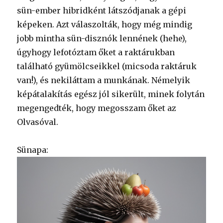
sün-ember hibridként látszódjanak a gépi
képeken. Azt válaszolták, hogy még mindig
jobb mintha sün-disznók lennének (hehe),
úgyhogy lefotóztam őket a raktárukban
található gyümölcseikkel (micsoda raktáruk
van!), és nekiláttam a munkának. Némelyik
képátalakítás egész jól sikerült, minek folytán
megengedték, hogy megosszam őket az
Olvasóval.
Sünapa: