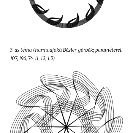
3-as téma (harmadfokú Bézier-görbék; paraméterei:
107, 196, 74, 11, 12, 1.5)