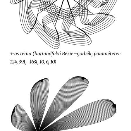
3-as téma (harmadfokú Bézier-görbék; paraméterei:
124, 391, -163l, 10, 6, 10)