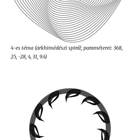
4-es téma (arkhimédészi spirál; paraméterei: 368,
25, -28, 4, 31, 9.4)