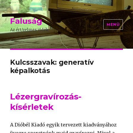
Faluság
MENÜ
Az ért/zelmes vidék
Kulcsszavak: generatív
képalkotás
Lézergravírozás-
kísérletek
A Dióbél Kiadó egyik tervezett kiadványához