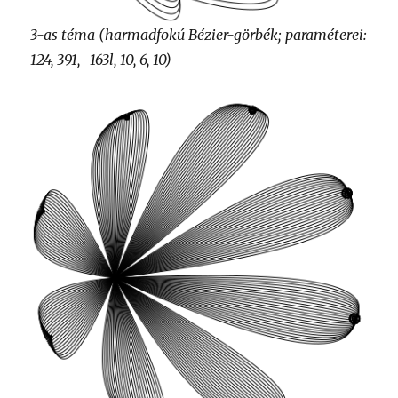
3-as téma (harmadfokú Bézier-görbék; paraméterei:
124, 391, -163l, 10, 6, 10)