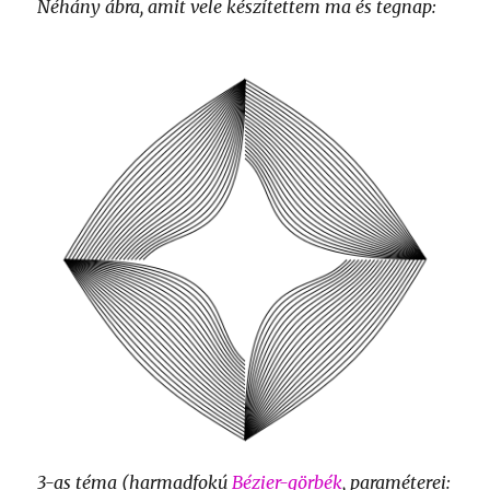
Néhány ábra, amit vele készítettem ma és tegnap:
3-as téma (harmadfokú
Bézier-görbék
, paraméterei: