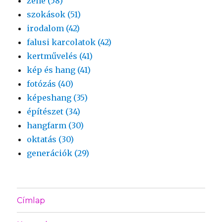
zene (58)
szokások (51)
irodalom (42)
falusi karcolatok (42)
kertművelés (41)
kép és hang (41)
fotózás (40)
képeshang (35)
építészet (34)
hangfarm (30)
oktatás (30)
generációk (29)
Címlap