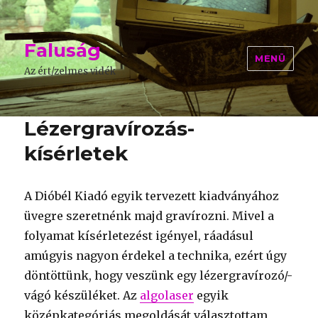
Faluság
MENÜ
Az ért/zelmes vidék
Lézergravírozás-
kísérletek
A Dióbél Kiadó egyik tervezett kiadványához
üvegre szeretnénk majd gravírozni. Mivel a
folyamat kísérletezést igényel, ráadásul
amúgyis nagyon érdekel a technika, ezért úgy
döntöttünk, hogy veszünk egy lézergravírozó/-
vágó készüléket. Az
algolaser
egyik
középkategóriás megoldását választottam,