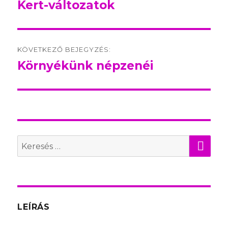
navigation
Kert-változatok
Előző
bejegyzés:
KÖVETKEZŐ BEJEGYZÉS:
Környékünk népzenéi
Következő
bejegyzés:
KER
Search
for:
LEÍRÁS