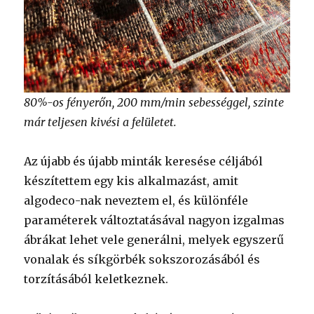
80%-os fényerőn, 200 mm/min sebességgel, szinte
már teljesen kivési a felületet.
Az újabb és újabb minták keresése céljából
készítettem egy kis alkalmazást, amit
algodeco-nak neveztem el, és különféle
paraméterek változtatásával nagyon izgalmas
ábrákat lehet vele generálni, melyek egyszerű
vonalak és síkgörbék sokszorozásából és
torzításából keletkeznek.