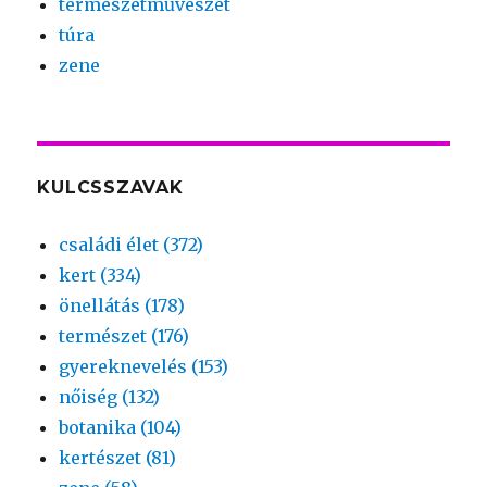
természetművészet
túra
zene
KULCSSZAVAK
családi élet (372)
kert (334)
önellátás (178)
természet (176)
gyereknevelés (153)
nőiség (132)
botanika (104)
kertészet (81)