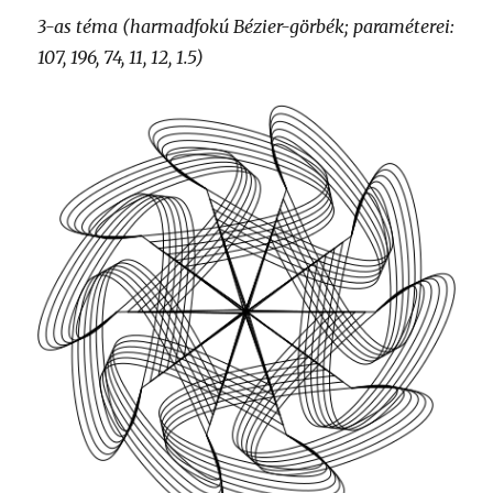
3-as téma (harmadfokú Bézier-görbék; paraméterei:
107, 196, 74, 11, 12, 1.5)