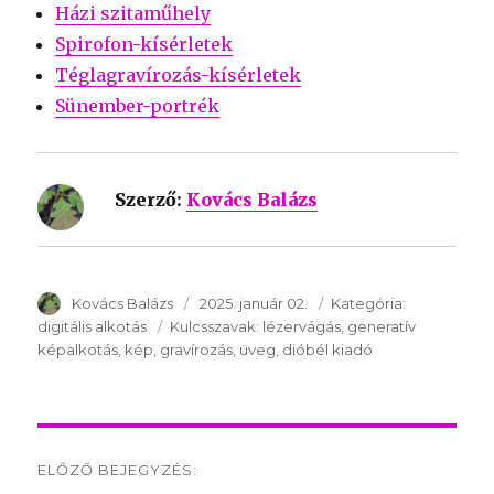
Házi szitaműhely
Spirofon-kísérletek
Téglagravírozás-kísérletek
Sünember-portrék
Szerző:
Kovács Balázs
SzerzÅ
Kovács Balázs
Közzétéve:
2025. január 02.
Kategória:
Kategória:
digitális alkotás
Kulcsszavak:
Kulcsszavak:
lézervágás
generatív
képalkotás
kép
gravírozás
üveg
dióbél kiadó
Post
ELŐZŐ BEJEGYZÉS: