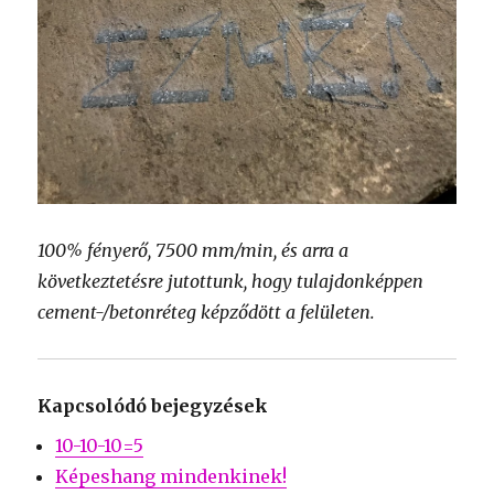
100% fényerő, 7500 mm/min, és arra a
következtetésre jutottunk, hogy tulajdonképpen
cement-/betonréteg képződött a felületen.
Kapcsolódó bejegyzések
10-10-10=5
Képeshang mindenkinek!