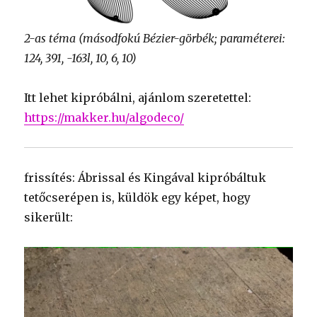
2-as téma (másodfokú Bézier-görbék; paraméterei:
124, 391, -163l, 10, 6, 10)
Itt lehet kipróbálni, ajánlom szeretettel:
https://makker.hu/algodeco/
frissítés: Ábrissal és Kingával kipróbáltuk
tetőcserépen is, küldök egy képet, hogy
sikerült: