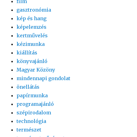
film
gasztronómia
kép és hang
képelemzés
kertművelés
kézimunka
kiállítás
könyvajánló
Magyar Közöny
mindennapi gondolat
önellátás
papírmunka
programajánló
szépirodalom
technológia
természet