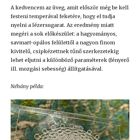
A kedvencem az üveg, amit először még be kell
festeni temperával feketére, hogy el tudja
nyelni a lézersugarat. Az eredmény miatt
megéri a sok előkészület: a hagyományos,
savmart-opálos felülettől a nagyon finom
kivitelű, csipkézettnek tűnő szerkezetekig
lehet eljutni a különböző paraméterek (fényerő
ill. mozgási sebesség) állítgatásával.
Néhány példa: