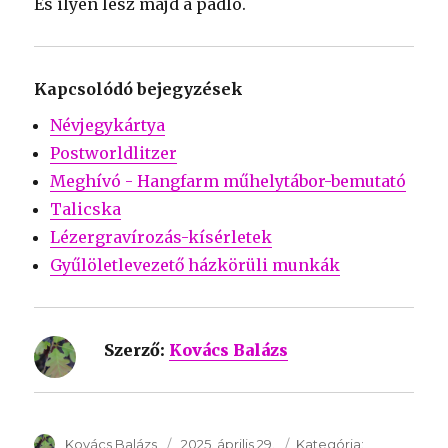
És ilyen lesz majd a padló.
Kapcsolódó bejegyzések
Névjegykártya
Postworldlitzer
Meghívó - Hangfarm műhelytábor-bemutató
Talicska
Lézergravírozás-kísérletek
Gyűlöletlevezető házkörüli munkák
Szerző:
Kovács Balázs
SzerzÅ
Kovács Balázs
Közzétéve:
2025. április 29.
Kategória:
Kategória: