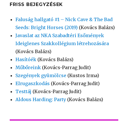
FRISS BEJEGYZÉSEK
Faluság hallgató #1 – Nick Cave & The Bad
Seeds: Bright Horses (2019)
(Kovács Balázs)
Javaslat az NKA Szabadtéri Esőmények
Ideiglenes Szakkollégium létrehozására
(Kovács Balázs)
Hasítóék
(Kovács Balázs)
Műbőreink
(Kovács-Parrag Judit)
Szegények gyümölcse
(Kustos Irma)
Elrugaszkodás
(Kovács-Parrag Judit)
Testtáj
(Kovács-Parrag Judit)
Aldous Harding: Party
(Kovács Balázs)