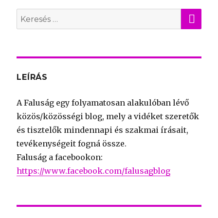
KER
Search
for:
LEÍRÁS
A Faluság egy folyamatosan alakulóban lévő
közös/közösségi blog, mely a vidéket szeretők
és tisztelők mindennapi és szakmai írásait,
tevékenységeit fogná össze.
Faluság a facebookon:
https://www.facebook.com/falusagblog