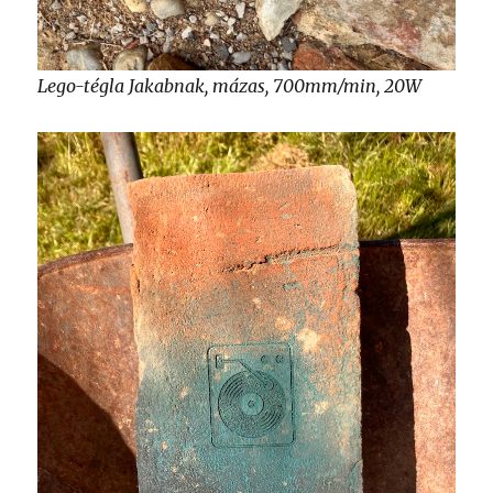
Lego-tégla Jakabnak, mázas, 700mm/min, 20W