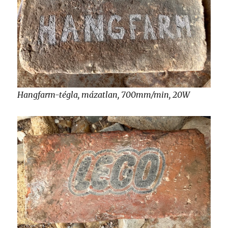
Hangfarm-tégla, mázatlan, 700mm/min, 20W