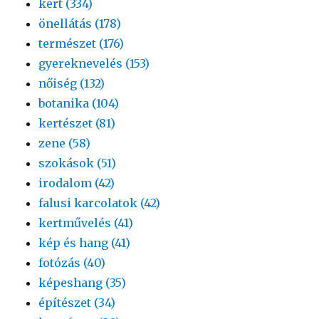
kert (334)
önellátás (178)
természet (176)
gyereknevelés (153)
nőiség (132)
botanika (104)
kertészet (81)
zene (58)
szokások (51)
irodalom (42)
falusi karcolatok (42)
kertművelés (41)
kép és hang (41)
fotózás (40)
képeshang (35)
építészet (34)