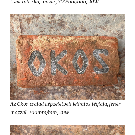
Csak talicska, mázas, 700mm/min, 20W
Az Okos-család képzeletbeli feliratos téglája, fehér
mázzal, 700mm/min, 20W