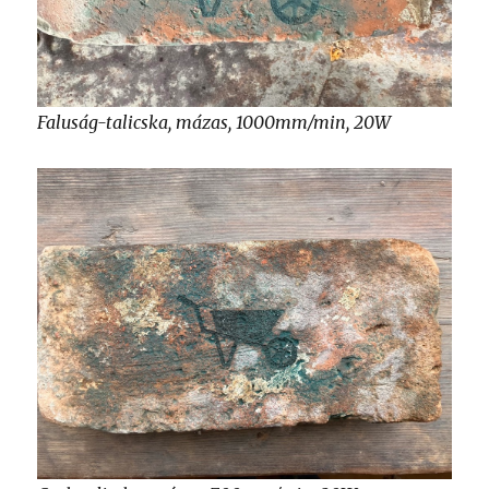
Faluság-talicska, mázas, 1000mm/min, 20W