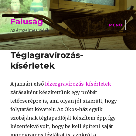
Faluság
MENÜ
Az ért/zelmes vidék
Téglagravírozás-
kísérletek
A januári első
lézergravírozás-kísérletek
zárásaként készítettünk egy próbát
tetőcserépre is, ami olyan jól sikerült, hogy
folytatást követelt. Az Okos-ház egyik
szobájának téglapadlóját készítem épp, így
kézenfekvő volt, hogy be kell építeni saját
monogramos téglákat is, azokról a