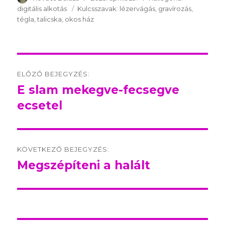
digitális alkotás
Kulcsszavak:
Kulcsszavak:
lézervágás
gravírozás
tégla
talicska
okos ház
Post
ELŐZŐ BEJEGYZÉS:
navigation
E slam mekegve-fecsegve
Előző
ecsetel
bejegyzés:
KÖVETKEZŐ BEJEGYZÉS:
Megszépíteni a halált
Következő
bejegyzés: