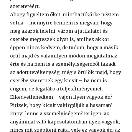
szeretetéért.
Ahogy figyeltem őket, mintha tükörbe néztem
volna – mennyire bennem is megvan, hogy
meg akarok felelni, várom a jutifalatot és
cserébe megteszek olyat is, amihez akkor
éppen nincs kedvem, de tudom, hogy a másik
örül majd és valamilyen módon megjutalmaz
érte és ha nem is a személyiségemből fakadt
az adott tevékenység, mégis örülök majd, hogy
cserébe szeretnek egy kicsit – ha nem is
engem, de legalább a teljesítményemet.
Elkedvetlenedtem – vajon ilyen vagyok én?
Pitizek, hogy kicsit vakirgálják a hasamat?
Ennyi lenne a személyiségem? És igen, az
anyámmal való kapcsolatomban ilyen vagyok,
nincs mit szépíteni rajta, vele ez vagyok én: az