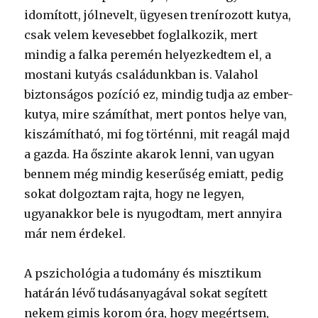
idomított, jólnevelt, ügyesen trenírozott kutya,
csak velem kevesebbet foglalkozik, mert
mindig a falka peremén helyezkedtem el, a
mostani kutyás családunkban is. Valahol
biztonságos pozíció ez, mindig tudja az ember-
kutya, mire számíthat, mert pontos helye van,
kiszámítható, mi fog történni, mit reagál majd
a gazda. Ha őszinte akarok lenni, van ugyan
bennem még mindig keserűség emiatt, pedig
sokat dolgoztam rajta, hogy ne legyen,
ugyanakkor bele is nyugodtam, mert annyira
már nem érdekel.
A pszichológia a tudomány és misztikum
határán lévő tudásanyagával sokat segített
nekem gimis korom óra, hogy megértsem,