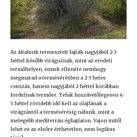
Az általunk termesztett fajták nagyjából 2-3
héttel később virágoznak, mint az eredeti
termőhelyen, ennek ellenére nemhogy
megmarad a termésérésben a 2-3 hetes
csúszás, hanem nagyjából 2 héttel korábban
fordulnak termőre. Tehát hozzávetőlegesen 4-
5 héttel rövidebb idő kell az olajfának a
virágzástól a termésérésig nálunk, mint a
melegebb mediterrán éghajlaton. Vajon mitől
lehet ez az elsőre érthetetlen, nem logikus