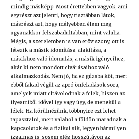
mindig másképp. Most érettebben vagyok, ami
egyrészt azt jelenti, hogy tisztábban látok,
másrészt azt, hogy mélyebben élem meg,
ugyanakkor felszabadultabban, mint valaha.
Mégis, a szerelemben is van erőviszony, ott is
létezik a másik idomítása, alakítása, a
másikhoz való idomulás, a másik igényeihez,
akár ki nem mondott elvárásaihoz való
alkalmazkodás. Nem jó, ha ez gúzsba köt, mert
ebből fakad végül az apró önfeladások sora,
amelyek miatt eltávolodnak a felek, hiszen az
ilyesmiből idővel így vagy úgy, de menekül a
lélek. Ha körülnézünk, többnyire ezt lehet
tapasztalni, mert valahol a földön maradnak a
kapcsolatok és a fizikai sík, legyen bármilyen
izgalmas is, sosem elég hosszútávon az