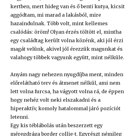
kertben, mert hideg van és ő benti kutya, kicsit
aggódtam, mi marad a lakásból, mire
hazaindulnak. Több volt, mint kellemes
csalódás: öröm! Olyan érzés töltött el, mintha
egy családtag került volna közénk, aki jól érzi
magát velünk, akivel jól érezzük magunkat és
valahogy többek vagyunk együtt, mint nélküle.
Anyám nagy nehezen nyugdíjba ment, minden
előrelátható terv és átmenet nélkül, ami nem
lett volna furcsa, ha vágyott volna rá, de éppen
hogy nehéz volt neki elszakadni és a
hiperaktív, komoly hatalommal járó pozíciót
letenni.
Egy kis téblábolás után beszerzett egy
méregdrága border collie-t. Egyrészt némileg