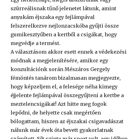
szürreálisnak tűnő jelenetet látunk, amint
anyukám éjszaka egy fejlámpával
felszerelkezve nejlonzacskóba gyűjti össze
gumikesztyűben a kertből a csigákat, hogy
megvédje a termést.
A választásom akkor esett ennek a védekezési
módnak a megjelenítésére, amikor egy
konzultációnk során Mészáros Gergely
fémöntés tanárom bizalmasan megjegyezte,
hogy képzeljem el, a felesége néha kimegy
éjjelente fejlámpával összegyűjteni a kertbe a
meztelencsigákat! Azt hitte meg fogok
lepődni, de helyette csak megértően
bólogattam, hiszen az éjszakai csigavadászat
nálunk már évek óta bevett gyakorlatnak
számított. Sőt szinte már sport volt, egy időben