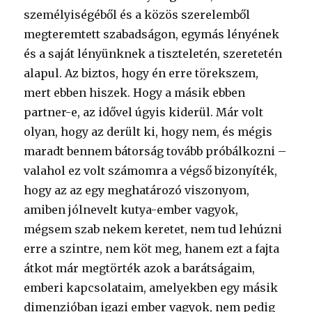
személyiségéből és a közös szerelemből
megteremtett szabadságon, egymás lényének
és a saját lényünknek a tiszteletén, szeretetén
alapul. Az biztos, hogy én erre törekszem,
mert ebben hiszek. Hogy a másik ebben
partner-e, az idővel úgyis kiderül. Már volt
olyan, hogy az derült ki, hogy nem, és mégis
maradt bennem bátorság tovább próbálkozni –
valahol ez volt számomra a végső bizonyíték,
hogy az az egy meghatározó viszonyom,
amiben jólnevelt kutya-ember vagyok,
mégsem szab nekem keretet, nem tud lehúzni
erre a szintre, nem köt meg, hanem ezt a fajta
átkot már megtörték azok a barátságaim,
emberi kapcsolataim, amelyekben egy másik
dimenzióban igazi ember vagyok, nem pedig