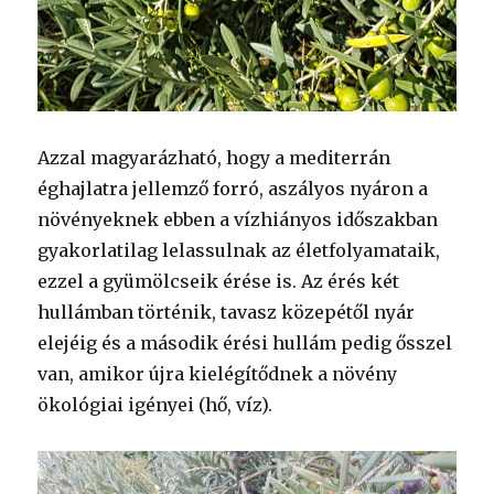
Azzal magyarázható, hogy a mediterrán
éghajlatra jellemző forró, aszályos nyáron a
növényeknek ebben a vízhiányos időszakban
gyakorlatilag lelassulnak az életfolyamataik,
ezzel a gyümölcseik érése is. Az érés két
hullámban történik, tavasz közepétől nyár
elejéig és a második érési hullám pedig ősszel
van, amikor újra kielégítődnek a növény
ökológiai igényei (hő, víz).