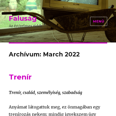
Faluság
MENÜ
Az ért/zelmes vidék
Archívum: March 2022
Trenír
Trenír, család, személyiség, szabadság
Anyámat látogattuk meg, ez önmagában egy
trenírozás nekem: mindig igyekszem úgy