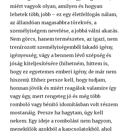
miért vagyok olyan, amilyen és hogyan
lehetek több, jobb – ez egy életfelfogás nálam,
az állandóan magasabbra törekvés, a
személyiségem nevelése, a jobbá válni akarás.
Nem görcs, hanem természetes, az igazi, nem
trenírozott személyiségemből fakadó igény,
igényesség, vágy a bennem lévő szépség és
jóság kiteljesítésére (hihetném, hittem is,
hogy ez egyetemes emberi igény, de már nem
hiszem). Ehhez persze kell, hogy tudjam,
honnan jövök és miért reagálok valamire így
vagy úgy, mert rengeteg jó és még több
romboló vagy bénító idomításban volt részem
mostanáig. Persze ha hagytam, úgy kell
nekem. Egy ideje a rombolást nem hagyom,
menekülök azokból a kapcsolatokból, ahol