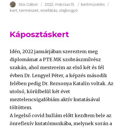
Szerző
Stix Gábor
Publikálva
2022. március 13.
Témakör
kertművelés
Kulcssza
kert
természet
önellátás
olajbogyó
Káposztáskert
Idén, 2022 januárjában szereztem meg
diplomámat a PTE MK szobrászművész
szakán, ahol mestereim az első két és fél
évben Dr. Lengyel Péter, a képzés második
felében pedig Dr. Rezsonya Katalin voltak. Az
utolsó, körülbelül két évet
meztelencsigafóbiám aktív kutatásával
töltöttem.
A legelső covid hullám előtt kezdtem bele az
önreflexív kutatómunkába, melynek során a