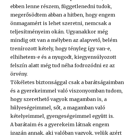
ebben lenne részem, függetlenedni tudok,
megerősödtem abban a hitben, hogy engem
önmagamért is lehet szeretni, nemcsak a
teljesítményeim okán. Ugyanakkor még
mindig ott van a mélyben az alapvető, belém
trenírozott kétely, hogy tényleg így van-e,
elhihetem-e és a nyugodt, kiegyensúlyozott
felszín alatt még tud néha fodrozódni ez az
örvény.
Tökéletes biztonsággal csak a barátságaimban
és a gyerekeimmel való viszonyomban tudom,
hogy szerethető vagyok magamban is, a
hülyeségeimmel, sőt, a magamban való
kételyeimmel, gyengeségeimmel együtt is.
A barátaim és a gyerekeim látnak engem
igazán annak, aki valóban vagyok, velük azért