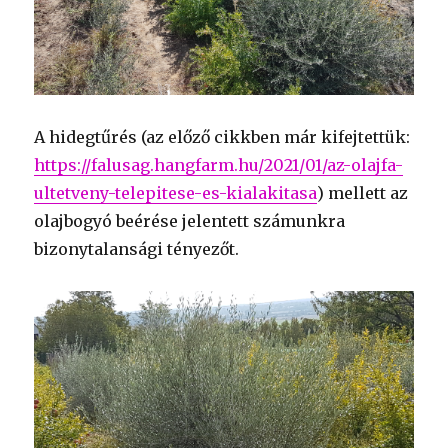
A hidegtűrés (az előző cikkben már kifejtettük:
https://falusag.hangfarm.hu/2021/01/az-olajfa-
ultetveny-telepitese-es-kialakitasa
) mellett az
olajbogyó beérése jelentett számunkra
bizonytalansági tényezőt.