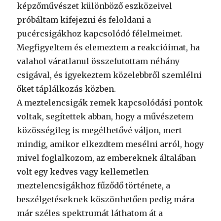
képzőművészet különböző eszközeivel
próbáltam kifejezni és feloldani a
pucércsigákhoz kapcsolódó félelmeimet.
Megfigyeltem és elemeztem a reakcióimat, ha
valahol váratlanul összefutottam néhány
csigával, és igyekeztem közelebbről szemlélni
őket táplálkozás közben.
A meztelencsigák remek kapcsolódási pontok
voltak, segítettek abban, hogy a művészetem
közösségileg is megélhetővé váljon, mert
mindig, amikor elkezdtem mesélni arról, hogy
mivel foglalkozom, az embereknek általában
volt egy kedves vagy kellemetlen
meztelencsigákhoz fűződő története, a
beszélgetéseknek köszönhetően pedig mára
már széles spektrumát láthatom át a