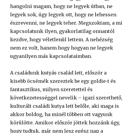
hangolni magam, hogy ne legyek útban, ne
legyek sok, úgy legyek ott, hogy ne lehessen
észrevenni, ne legyek teher. Megszoktam, a mi
kapcsolatunk ilyen, gyakorlatilag onnantól
kezdve, hogy véletlenül lettem. A nehézség
nem ez volt, hanem hogy hogyan ne legyek
ugyanilyen más kapcsolataimban.
A családunk kutyás család lett, először a
kisebb öcsémék szereztek be egy goldie-t és
fantasztikus, milyen szeretettel és
következetességgel nevelik – igazi szerethető,
kulturált családi kutya lett belőle, aki maga is
akkor boldog, ha minél többen ott vagyunk
körülötte. Amikor először jöttek hozzánk úgy,
hogy tudtuk, már nem lesz egész nap a