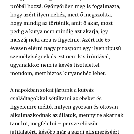
próbál hozzá. Gyönyörűen meg is fogalmazta,
hogy azért ilyen nehéz, mert ő megszokta,
hogy mindig az történik, amit ő akar, most
pedig a kutya nem mindig azt akarja, így
muszáj neki arra is figyelnie. Azért ide 65
évesen elérni nagy pirospont egy ilyen típusú
személyiségnek és ezt nem kis iróniával,
ugyanakkor nem is kevés tisztelettel
mondom, mert biztos kutyanehéz lehet.
A napokban sokat jártunk a kutyás
családtagokkal sétáltatni az ebeket és
figyelemre méltó, milyen gyorsan és okosan
alkalmazkodnak az állatok, mennyire akarnak
tanulni, megfelelni – persze először
jutifalatért, később már a gazdi elismeréséért,