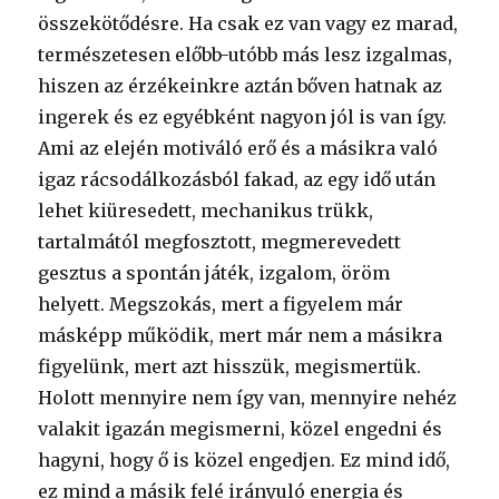
összekötődésre. Ha csak ez van vagy ez marad,
természetesen előbb-utóbb más lesz izgalmas,
hiszen az érzékeinkre aztán bőven hatnak az
ingerek és ez egyébként nagyon jól is van így.
Ami az elején motiváló erő és a másikra való
igaz rácsodálkozásból fakad, az egy idő után
lehet kiüresedett, mechanikus trükk,
tartalmától megfosztott, megmerevedett
gesztus a spontán játék, izgalom, öröm
helyett. Megszokás, mert a figyelem már
másképp működik, mert már nem a másikra
figyelünk, mert azt hisszük, megismertük.
Holott mennyire nem így van, mennyire nehéz
valakit igazán megismerni, közel engedni és
hagyni, hogy ő is közel engedjen. Ez mind idő,
ez mind a másik felé irányuló energia és