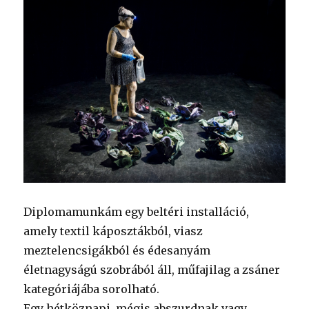
Diplomamunkám egy beltéri installáció,
amely textil káposztákból, viasz
meztelencsigákból és édesanyám
életnagyságú szobrából áll, műfajilag a zsáner
kategóriájába sorolható.
Egy hétköznapi, mégis abszurdnak vagy