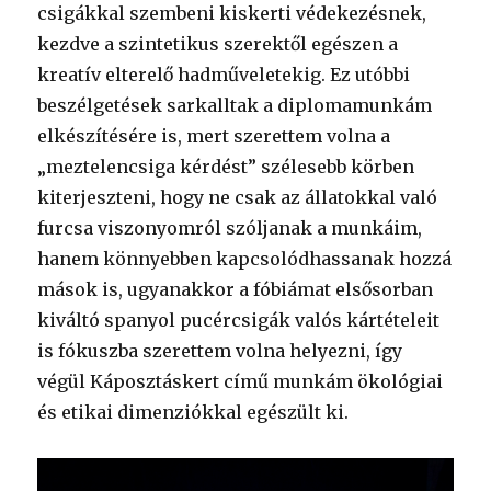
csigákkal szembeni kiskerti védekezésnek,
kezdve a szintetikus szerektől egészen a
kreatív elterelő hadműveletekig. Ez utóbbi
beszélgetések sarkalltak a diplomamunkám
elkészítésére is, mert szerettem volna a
„meztelencsiga kérdést” szélesebb körben
kiterjeszteni, hogy ne csak az állatokkal való
furcsa viszonyomról szóljanak a munkáim,
hanem könnyebben kapcsolódhassanak hozzá
mások is, ugyanakkor a fóbiámat elsősorban
kiváltó spanyol pucércsigák valós kártételeit
is fókuszba szerettem volna helyezni, így
végül Káposztáskert című munkám ökológiai
és etikai dimenziókkal egészült ki.