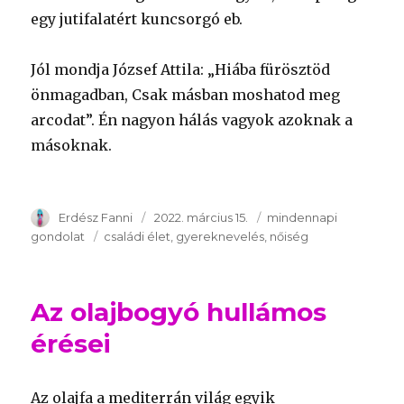
egy jutifalatért kuncsorgó eb.
Jól mondja József Attila: „Hiába fürösztöd
önmagadban, Csak másban moshatod meg
arcodat”. Én nagyon hálás vagyok azoknak a
másoknak.
Szerző
Erdész Fanni
Publikálva
2022. március 15.
Témakör
mindennapi
gondolat
Kulcsszavak
családi élet
gyereknevelés
nőiség
Az olajbogyó hullámos
érései
Az olajfa a mediterrán világ egyik