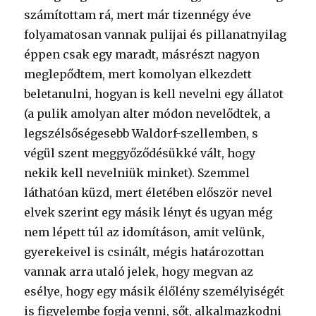
számítottam rá, mert már tizennégy éve
folyamatosan vannak pulijai és pillanatnyilag
éppen csak egy maradt, másrészt nagyon
meglepődtem, mert komolyan elkezdett
beletanulni, hogyan is kell nevelni egy állatot
(a pulik amolyan alter módon nevelődtek, a
legszélsőségesebb Waldorf-szellemben, s
végül szent meggyőződésükké vált, hogy
nekik kell nevelniük minket). Szemmel
láthatóan küzd, mert életében először nevel
elvek szerint egy másik lényt és ugyan még
nem lépett túl az idomításon, amit velünk,
gyerekeivel is csinált, mégis határozottan
vannak arra utaló jelek, hogy megvan az
esélye, hogy egy másik élőlény személyiségét
is figyelembe fogja venni, sőt, alkalmazkodni