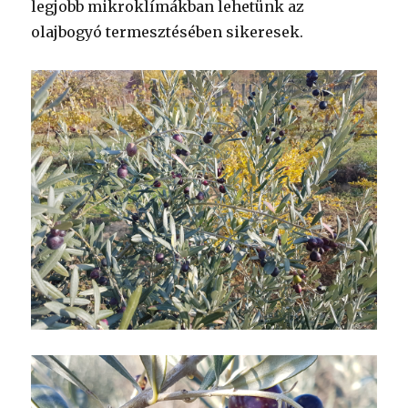
legjobb mikroklímákban lehetünk az
olajbogyó termesztésében sikeresek.