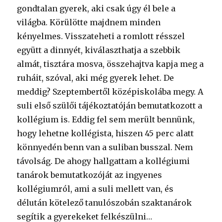
gondtalan gyerek, aki csak úgy él bele a
világba. Körülötte majdnem minden
kényelmes. Visszateheti a romlott résszel
együtt a dinnyét, kiválaszthatja a szebbik
almát, tisztára mosva, összehajtva kapja meg a
ruháit, szóval, aki még gyerek lehet. De
meddig? Szeptembertől középiskolába megy. A
suli első szülői tájékoztatóján bemutatkozott a
kollégium is. Eddig fel sem merült bennünk,
hogy lehetne kollégista, hiszen 45 perc alatt
könnyedén benn van a suliban busszal. Nem
távolság. De ahogy hallgattam a kollégiumi
tanárok bemutatkozóját az ingyenes
kollégiumról, ami a suli mellett van, és
délután kötelező tanulószobán szaktanárok
segítik a gyerekeket felkészülni…