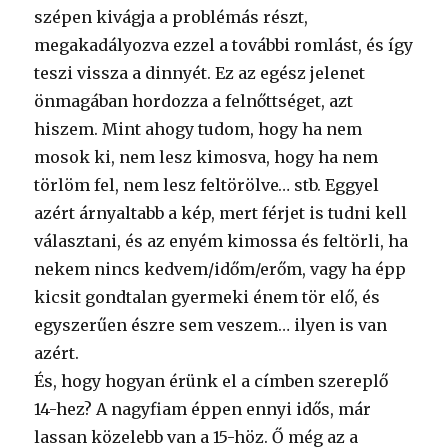
szépen kivágja a problémás részt,
megakadályozva ezzel a további romlást, és így
teszi vissza a dinnyét. Ez az egész jelenet
önmagában hordozza a felnőttséget, azt
hiszem. Mint ahogy tudom, hogy ha nem
mosok ki, nem lesz kimosva, hogy ha nem
törlöm fel, nem lesz feltörölve… stb. Eggyel
azért árnyaltabb a kép, mert férjet is tudni kell
választani, és az enyém kimossa és feltörli, ha
nekem nincs kedvem/időm/erőm, vagy ha épp
kicsit gondtalan gyermeki énem tör elő, és
egyszerűen észre sem veszem… ilyen is van
azért.
És, hogy hogyan érünk el a címben szereplő
14-hez? A nagyfiam éppen ennyi idős, már
lassan közelebb van a 15-höz. Ő még az a