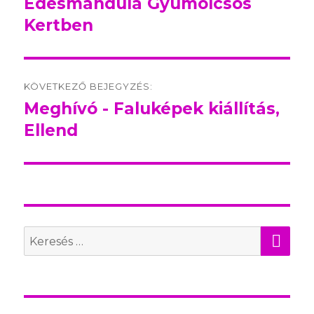
Édesmandula Gyümölcsös
Kertben
KÖVETKEZŐ BEJEGYZÉS:
Meghívó - Faluképek kiállítás,
Következő
Ellend
bejegyzés:
KER
Search
for: