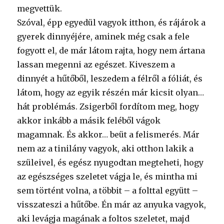
megvettük.
Szóval, épp egyedül vagyok itthon, és rájárok a
gyerek dinnyéjére, aminek még csak a fele
fogyott el, de már látom rajta, hogy nem ártana
lassan megenni az egészet. Kiveszem a
dinnyét a hűtőből, leszedem a félről a fóliát, és
látom, hogy az egyik részén már kicsit olyan…
hát problémás. Zsigerből fordítom meg, hogy
akkor inkább a másik feléből vágok
magamnak. És akkor… beüt a felismerés. Már
nem az a tinilány vagyok, aki otthon lakik a
szüleivel, és egész nyugodtan megteheti, hogy
az egészséges szeletet vágja le, és mintha mi
sem történt volna, a többit – a folttal együtt –
visszateszi a hűtőbe. Én már az anyuka vagyok,
aki levágja magának a foltos szeletet, majd