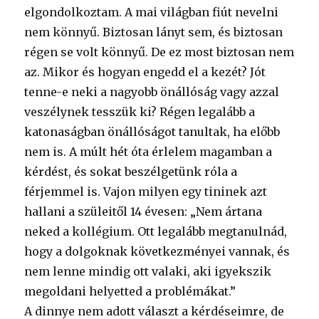
elgondolkoztam. A mai világban fiút nevelni
nem könnyű. Biztosan lányt sem, és biztosan
régen se volt könnyű. De ez most biztosan nem
az. Mikor és hogyan engedd el a kezét? Jót
tenne-e neki a nagyobb önállóság vagy azzal
veszélynek tesszük ki? Régen legalább a
katonaságban önállóságot tanultak, ha előbb
nem is. A múlt hét óta érlelem magamban a
kérdést, és sokat beszélgetünk róla a
férjemmel is. Vajon milyen egy tininek azt
hallani a szüleitől 14 évesen: „Nem ártana
neked a kollégium. Ott legalább megtanulnád,
hogy a dolgoknak következményei vannak, és
nem lenne mindig ott valaki, aki igyekszik
megoldani helyetted a problémákat.”
A dinnye nem adott választ a kérdéseimre, de