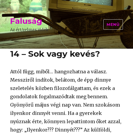
Faluság
MENÜ
Az ért/zelmes vidék
14 – Sok vagy kevés?
Attól függ, miből… hangozhatna a válasz.
Messziről indítok, belátom, de épp dinnye
szeletelés közben filozofálgattam, és ezek a
gondolatok fogalmazódtak meg bennem.
Gyönyörű május végi nap van. Nem szokásom
ilyenkor dinnyét venni. Ha a gyerekek
nyúznak érte, könnyen lepattintom őket azzal,
hogy: „Ilyenkor??? Dinnyét???” Az külföldi,