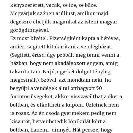
kényszerérett, vacak, se íze, se bűze.
Megvárjuk szépen a júliust, amikor majd
degeszre ehetjük magunkat az isteni magyar
görögdinnyével.
Ez most kivétel. Fizetségként kapta a hétéves,
amiért segített kitakarítani a vendégházat.
(Segített, értsd: úgy próbált meg tenni-venni a
házban, hogy nem akadályozott engem, amíg
takarítottam. Na jó, egy-két dolgot tényleg
megcsinált). Szóval, azt mondtam neki, ha
begyűjti a vendégek által otthagyott 50
forintos üvegeket, akkor visszaválthatja őket a
boltban, és elköltheti a kupont. Üzletnek nem
is rossz. Az én csoda gyermekem pedig nem
kisautót, hetvenhetedik lópikulát kért a
boltban, hanem… dinnyét. Hát persze, hogy