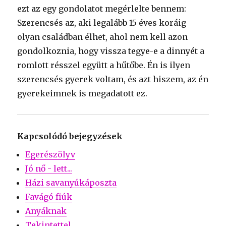
ezt az egy gondolatot megérlelte bennem:
Szerencsés az, aki legalább 15 éves koráig
olyan családban élhet, ahol nem kell azon
gondolkoznia, hogy vissza tegye-e a dinnyét a
romlott résszel együtt a hűtőbe. Én is ilyen
szerencsés gyerek voltam, és azt hiszem, az én
gyerekeimnek is megadatott ez.
Kapcsolódó bejegyzések
Egerészölyv
Jó nő - lett...
Házi savanyúkáposzta
Favágó fiúk
Anyáknak
Tekintettel...