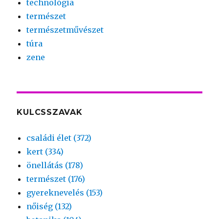
technológia
természet
természetművészet
túra
zene
KULCSSZAVAK
családi élet (372)
kert (334)
önellátás (178)
természet (176)
gyereknevelés (153)
nőiség (132)