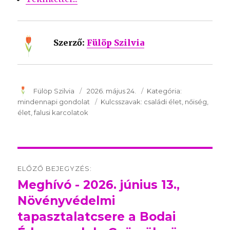
Szerző:
Fülöp Szilvia
SzerzÅ
Fülöp Szilvia
Közzétéve:
2026. május 24.
Kategória:
Kategória:
mindennapi gondolat
Kulcsszavak:
Kulcsszavak:
családi élet
nőiség
élet
falusi karcolatok
Post
ELŐZŐ BEJEGYZÉS:
navigation
Meghívó - 2026. június 13.,
Előző
Növényvédelmi
bejegyzés:
tapasztalatcsere a Bodai