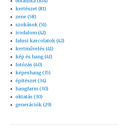
botanika (104)
kertészet (81)
zene (58)
szokások (51)
irodalom (42)
falusi karcolatok (42)
kertművelés (41)
kép és hang (41)
fotózás (40)
képeshang (35)
építészet (34)
hangfarm (30)
oktatás (30)
generációk (29)