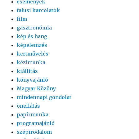
események
falusi karcolatok
film
gasztronómia
kép és hang
képelemzés
kertművelés
kézimunka
kiállítás
könyvajánló
Magyar Közöny
mindennapi gondolat
önellátás
papírmunka
programajánló
szépirodalom