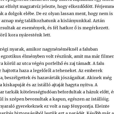
 az elfolyt magzatvíz jelezte, hogy elkezdődött. Férjemm
nk a dolgok elébe. De ez olyan lassan ment, hogy nem is
 aznap még találkozhatunk a kislányunkkal. Aztán
rsultak az események, és fél hatkor ő is megérkezett.
örű kora nyáresténk lett.
régi nyarak, amikor nagynénéméknél a faluban
 egzotikus élményben volt részünk, amit ma már filme
ra körül az utca végén porfelhő és zaj támadt. A falu
 hajtotta haza a legelőről a teheneket. Az emberek
ra, beszélgettek és hazavárták jószágaikat. Akinek még
a kiskapuját és az istálló ajtaját hagyta nyitva. A
r tarkák kötelességtudóan befordultak a házuk előtt, é
l is szépen bevonultak a kapun, egészen az istállóig.
nyaraló gyerekeknek ez volt a nap fénypontja. Eleinte
 kerítés biztonságából lestük ezt a parádét. Később már a