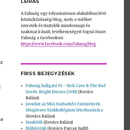
LEÍRÁS
A Faluság egy folyamatosan alakulóban lévő
közös/közösségi blog, mely a vidéket
szeretők és tisztelők mindennapi és
szakmai írásait, tevékenységeit fogná össze.
Faluság a facebookon:
https://www.facebook.com/falusagblog
az
FRISS BEJEGYZÉSEK
Faluság hallgató #1 – Nick Cave & The Bad
k
Seeds: Bright Horses (2019)
(Kovács
Balázs)
Javaslat az NKA Szabadtéri Esőmények
Ideiglenes Szakkollégium létrehozására
(Kovács Balázs)
ha
Hasítóék
(Kovács Balázs)
Műbőreink
(Kovács-Parrag Judit)