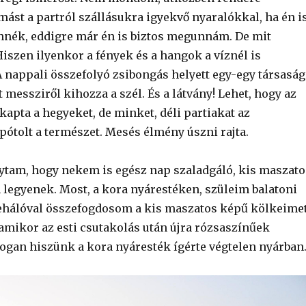
mást a partról szállásukra igyekvő nyaralókkal, ha én i
lennék, eddigre már én is biztos megunnám. De mit
iszen ilyenkor a fények és a hangok a víznél is
 nappali összefolyó zsibongás helyett egy-egy társaság
messziről kihozza a szél. És a látvány! Lehet, hogy az
apta a hegyeket, de minket, déli partiakat az
pótolt a természet. Mesés élmény úszni rajta.
ytam, hogy nekem is egész nap szaladgáló, kis maszato
legyenek. Most, a kora nyárestéken, szüleim balatoni
ehálóval összefogdosom a kis maszatos képű kölkeimet
 amikor az esti csutakolás után újra rózsaszínűek
dogan hiszünk a kora nyáresték ígérte végtelen nyárban