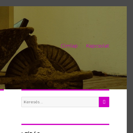
Címlap
Kapcsolat
KERES
Search
for: