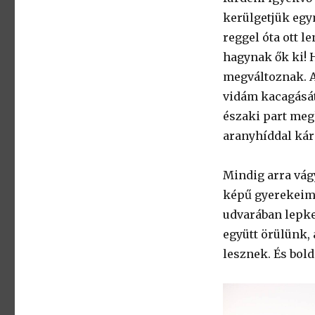
kerülgetjük egy
reggel óta ott 
hagynak ők ki! H
megváltoznak. A
vidám kacagását 
északi part megk
aranyhíddal kár
Mindig arra vág
képű gyerekeim 
udvarában lepk
együtt örülünk,
lesznek. És bol