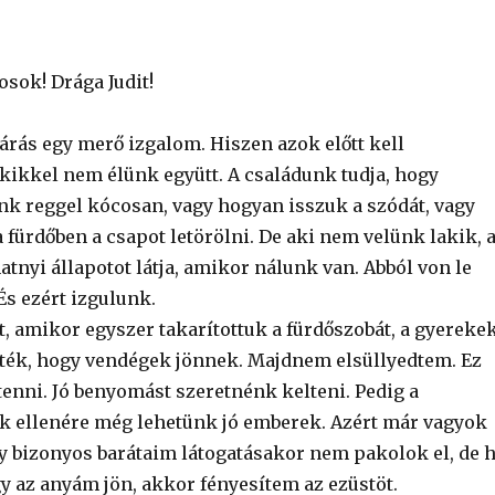
osok! Drága Judit!
rás egy merő izgalom. Hiszen azok előtt kell
kikkel nem élünk együtt. A családunk tudja, hogy
k reggel kócosan, vagy hogyan isszuk a szódát, vagy
fürdőben a csapot letörölni. De aki nem velünk lakik, 
natnyi állapotot látja, amikor nálunk van. Abból von le
És ezért izgulunk.
t, amikor egyszer takarítottuk a fürdőszobát, a gyereke
ék, hogy vendégek jönnek. Majdnem elsüllyedtem. Ez
tenni. Jó benyomást szeretnénk kelteni. Pedig a
ák ellenére még lehetünk jó emberek. Azért már vagyok
gy bizonyos barátaim látogatásakor nem pakolok el, de 
y az anyám jön, akkor fényesítem az ezüstöt.