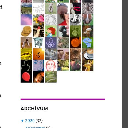
ti
s
a
a
ARCHÍVUM
▼
2026
(32)
m