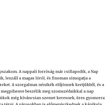
pszakom. A nappali forróság már csillapodik, a Nap
ik, leszáll a magas lóról, és finoman simogatja a
eket. A szorgalmas nénikék előjönnek kertjükből, és a
n megpihenve beszélik meg szomszédaikkal a nap
yúkok még kíváncsian szemet keresnek, üres gyomorra
a térni. A városokban is előmerészkednek a kánikula