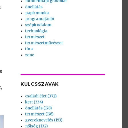
mindennapi gondolat
s
önellátás
papírmunka
programajánló
szépirodalom
technológia
természet
természetművészet
túra
zene
s
KULCSSZAVAK
,
családi élet (372)
kert (334)
.
önellátás (178)
természet (176)
gyereknevelés (153)
nőiség (132)