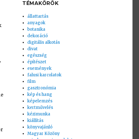
TÉMAKÖRÖK
állattartás
anyagok
k
botanika
dekoráció
digitális alkotás
divat
egészség
,
építészet
események
falusi karcolatok
film
gasztronómia
le
kép és hang
képelemzés
kertművelés
kézimunka
kiállítás
könyvajánló
or
Magyar Közöny