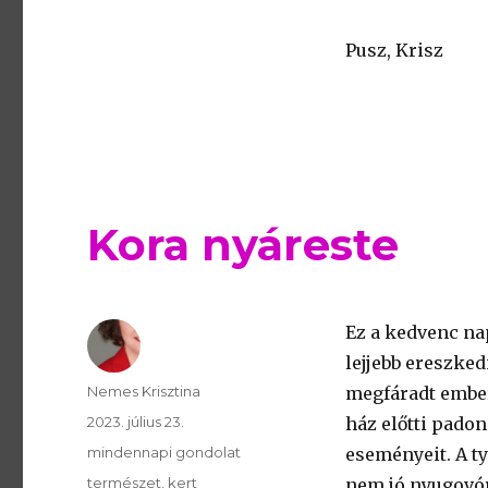
Pusz, Krisz
Kora nyáreste
Ez a kedvenc na
lejjebb ereszked
Szerző
Nemes Krisztina
megfáradt ember
Publikálva
2023. július 23.
ház előtti pado
Témakör
mindennapi gondolat
eseményeit. A t
Kulcsszavak
természet
kert
nem jó nyugovór