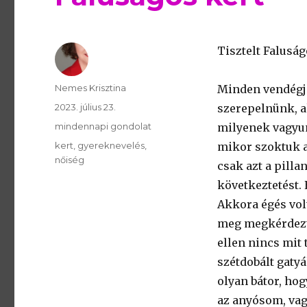
Tisztelt Faluság
Szerző
Nemes Krisztina
Minden vendégjá
Publikálva
2023. július 23.
szerepelnünk, a
Témakör
mindennapi gondolat
milyenek vagyun
Kulcsszavak
kert
gyereknevelés
mikor szoktuk a 
nőiség
csak azt a pilla
következtetést. 
Akkora égés vol
meg megkérdezt
ellen nincs mit 
szétdobált gaty
olyan bátor, ho
az anyósom, vag