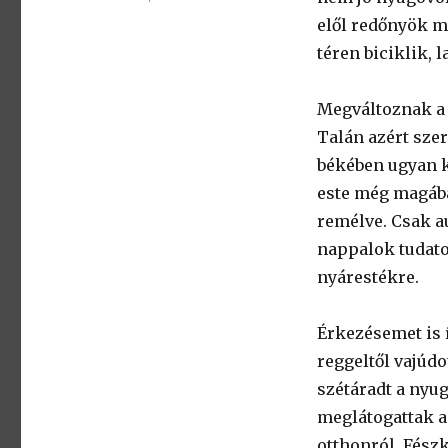
elől redőnyök m
téren biciklik, 
Megváltoznak a 
Talán azért szer
békében ugyan ki
este még magába
remélve. Csak a
nappalok tudatos
nyárestékre.
Érkezésemet is 
reggeltől vajúdo
szétáradt a nyu
meglátogattak 
otthonról. Fész