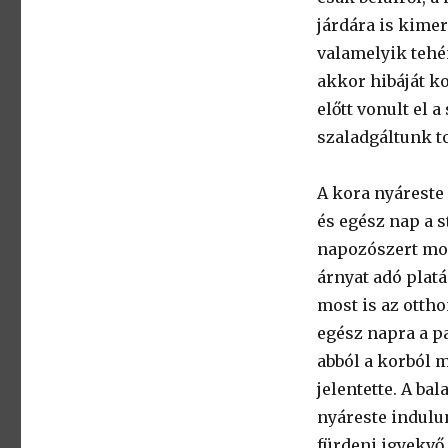
járdára is kime
valamelyik tehén
akkor hibáját k
előtt vonult el 
szaladgáltunk to
A kora nyáreste
és egész nap a 
napozószert mos
árnyat adó platá
most is az otth
egész napra a pa
abból a korból 
jelentette. A ba
nyáreste indulu
fürdeni igyekvő