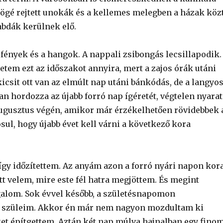
ögé rejtett unokák és a kellemes melegben a házak köz
labdák kerülnek elő.
fények és a hangok. A nappali zsibongás lecsillapodik.
etem ezt az időszakot annyira, mert a zajos órák utáni
csit ott van az elmúlt nap utáni bánkódás, de a langyo
n hordozza az újabb forró nap ígéretét, végtelen nyarat
ugusztus végén, amikor már érzékelhetően rövidebbek 
ul, hogy újabb évet kell várni a következő kora
így időzítettem. Az anyám azon a forró nyári napon kor
tt velem, mire este fél hatra megjöttem. És megint
galom. Sok évvel később, a születésnapomon
a szüleim. Akkor én már nem nagyon mozdultam ki
ket építgettem. Aztán két nap múlva hajnalban egy fino