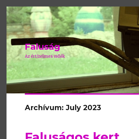
Faluság
Az ért/zelmes vidék
Archívum: July 2023
Faluságos kert