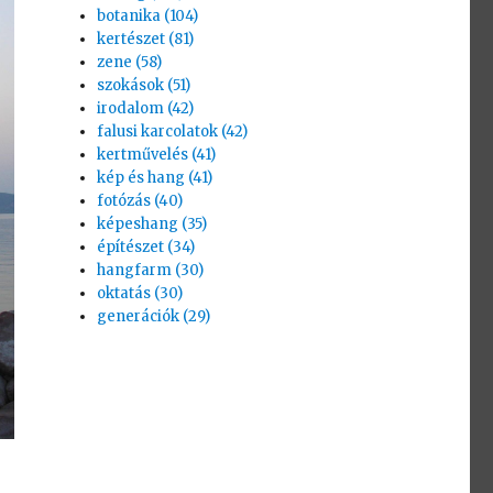
botanika (104)
kertészet (81)
zene (58)
szokások (51)
irodalom (42)
falusi karcolatok (42)
kertművelés (41)
kép és hang (41)
fotózás (40)
képeshang (35)
építészet (34)
hangfarm (30)
oktatás (30)
generációk (29)