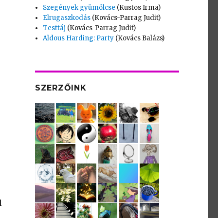
Szegények gyümölcse
(Kustos Irma)
Elrugaszkodás
(Kovács-Parrag Judit)
Testtáj
(Kovács-Parrag Judit)
Aldous Harding: Party
(Kovács Balázs)
SZERZŐINK
l