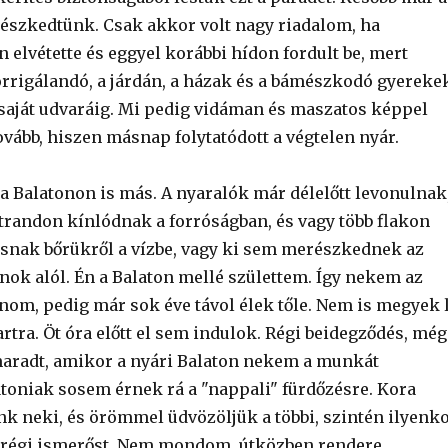
részkedtünk. Csak akkor volt nagy riadalom, ha
 elvétette és eggyel korábbi hídon fordult be, mert
orrigálandó, a járdán, a házak és a bámészkodó gyereke
a saját udvaráig. Mi pedig vidáman és maszatos képpel
vább, hiszen másnap folytatódott a végtelen nyár.
 a Balatonon is más. A nyaralók már délelőtt levonulnak
strandon kínlódnak a forróságban, és vagy több flakon
nak bőrükről a vízbe, vagy ki sem merészkednek az
nok alól. Én a Balaton mellé születtem. Így nekem az
onom, pedig már sok éve távol élek tőle. Nem is megyek 
rtra. Öt óra előtt el sem indulok. Régi beidegződés, még
maradt, amikor a nyári Balaton nekem a munkát
latoniak sosem érnek rá a "nappali" fürdőzésre. Kora
nk neki, és örömmel üdvözöljük a többi, szintén ilyenk
 régi ismerőst. Nem mondom, útközben rendere