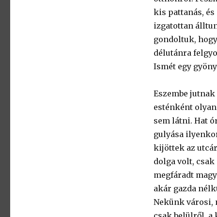
kis pattanás, és
izgatottan álltu
gondoltuk, hogy
délutánra felgyo
Ismét egy gyöny
Eszembe jutnak 
esténként olyan
sem látni. Hat ó
gulyása ilyenkor
kijöttek az utcá
dolga volt, csak 
megfáradt magya
akár gazda nélkü
Nekünk városi, 
csak belülről, a