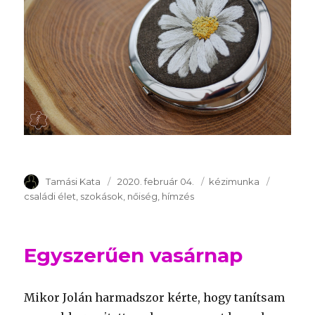
Szerző
Tamási Kata
Publikálva
2020. február 04.
Témakör
kézimunka
Kulcssza
családi élet
szokások
nőiség
hímzés
Egyszerűen vasárnap
Mikor Jolán harmadszor kérte, hogy tanítsam