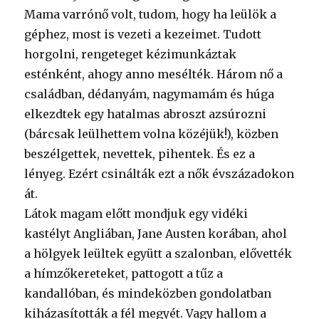
Mama varrónő volt, tudom, hogy ha leülök a
géphez, most is vezeti a kezeimet. Tudott
horgolni, rengeteget kézimunkáztak
esténként, ahogy anno mesélték. Három nő a
családban, dédanyám, nagymamám és húga
elkezdtek egy hatalmas abroszt azsúrozni
(bárcsak leülhettem volna közéjük!), közben
beszélgettek, nevettek, pihentek. És ez a
lényeg. Ezért csinálták ezt a nők évszázadokon
át.
Látok magam előtt mondjuk egy vidéki
kastélyt Angliában, Jane Austen korában, ahol
a hölgyek leültek együtt a szalonban, elővették
a hímzőkereteket, pattogott a tűz a
kandallóban, és mindeközben gondolatban
kiházasították a fél megyét. Vagy hallom a