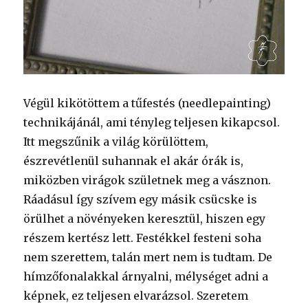
Végül kikötöttem a tűfestés (needlepainting)
technikájánál, ami tényleg teljesen kikapcsol.
Itt megszűnik a világ körülöttem,
észrevétlenül suhannak el akár órák is,
miközben virágok születnek meg a vásznon.
Ráadásul így szívem egy másik csücske is
örülhet a növényeken keresztül, hiszen egy
részem kertész lett. Festékkel festeni soha
nem szerettem, talán mert nem is tudtam. De
hímzőfonalakkal árnyalni, mélységet adni a
képnek, ez teljesen elvarázsol. Szeretem