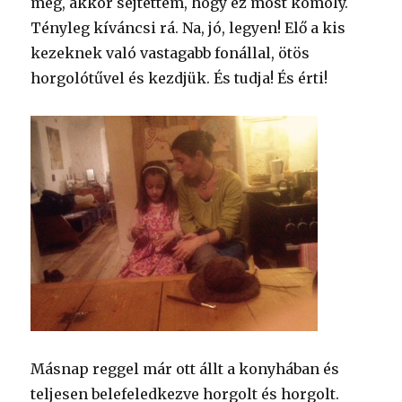
meg, akkor sejtettem, hogy ez most komoly.
Tényleg kíváncsi rá. Na, jó, legyen! Elő a kis
kezeknek való vastagabb fonállal, ötös
horgolótűvel és kezdjük. És tudja! És érti!
Másnap reggel már ott állt a konyhában és
teljesen belefeledkezve horgolt és horgolt.