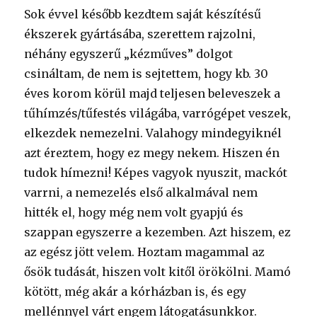
Sok évvel később kezdtem saját készítésű
ékszerek gyártásába, szerettem rajzolni,
néhány egyszerű „kézműves” dolgot
csináltam, de nem is sejtettem, hogy kb. 30
éves korom körül majd teljesen beleveszek a
tűhímzés/tűfestés világába, varrógépet veszek,
elkezdek nemezelni. Valahogy mindegyiknél
azt éreztem, hogy ez megy nekem. Hiszen én
tudok hímezni! Képes vagyok nyuszit, mackót
varrni, a nemezelés első alkalmával nem
hitték el, hogy még nem volt gyapjú és
szappan egyszerre a kezemben. Azt hiszem, ez
az egész jött velem. Hoztam magammal az
ősök tudását, hiszen volt kitől örökölni. Mamó
kötött, még akár a kórházban is, és egy
mellénnyel várt engem látogatásunkkor.