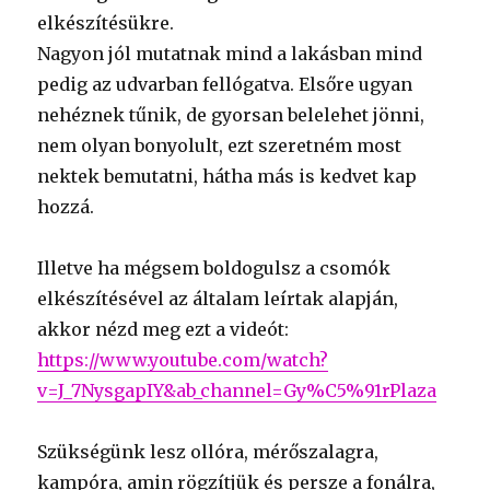
elkészítésükre.
Nagyon jól mutatnak mind a lakásban mind
pedig az udvarban fellógatva. Elsőre ugyan
nehéznek tűnik, de gyorsan belelehet jönni,
nem olyan bonyolult, ezt szeretném most
nektek bemutatni, hátha más is kedvet kap
hozzá.
Illetve ha mégsem boldogulsz a csomók
elkészítésével az általam leírtak alapján,
akkor nézd meg ezt a videót:
https://www.youtube.com/watch?
v=J_7NysgapIY&ab_channel=Gy%C5%91rPlaza
Szükségünk lesz ollóra, mérőszalagra,
kampóra, amin rögzítjük és persze a fonálra,