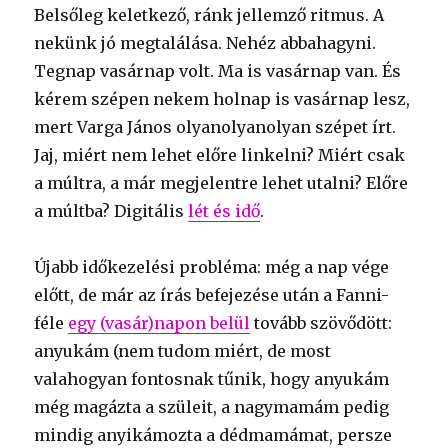
Belsőleg keletkező, ránk jellemző ritmus. A
nekünk jó megtalálása. Nehéz abbahagyni.
Tegnap vasárnap volt. Ma is vasárnap van. És
kérem szépen nekem holnap is vasárnap lesz,
mert Varga János olyanolyanolyan szépet írt.
Jaj, miért nem lehet előre linkelni? Miért csak
a múltra, a már megjelentre lehet utalni? Előre
a múltba? Digitális
lét és idő
.
Újabb időkezelési probléma: még a nap vége
előtt, de már az írás befejezése után a Fanni-
féle
egy (vasár)napon belül
tovább szövődött:
anyukám (nem tudom miért, de most
valahogyan fontosnak tűnik, hogy anyukám
még magázta a szüleit, a nagymamám pedig
mindig anyikámozta a dédmamámat, persze