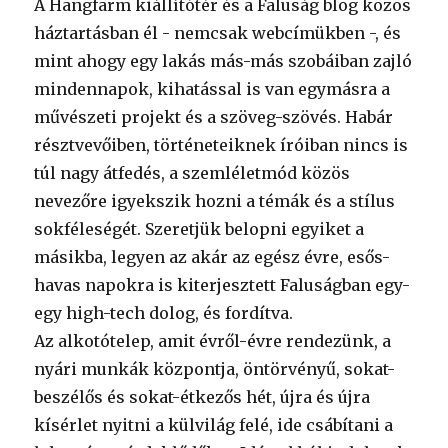
A Hangfarm kiállítótér és a Faluság blog közös
háztartásban él - nemcsak webcímükben -, és
mint ahogy egy lakás más-más szobáiban zajló
mindennapok, kihatással is van egymásra a
művészeti projekt és a szöveg-szövés. Habár
résztvevőiben, történeteiknek íróiban nincs is
túl nagy átfedés, a szemléletmód közös
nevezőre igyekszik hozni a témák és a stílus
sokféleségét. Szeretjük belopni egyiket a
másikba, legyen az akár az egész évre, esős-
havas napokra is kiterjesztett Faluságban egy-
egy high-tech dolog, és fordítva.
Az alkotótelep, amit évről-évre rendezünk, a
nyári munkák központja, öntörvényű, sokat-
beszélős és sokat-étkezős hét, újra és újra
kísérlet nyitni a külvilág felé, ide csábítani a