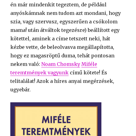
én már mindenkit tegeztem, de például
anyóskámnak nem tudom azt mondani, hogy
szia, vagy szervusz, egyszerűen a csókolom
mama! után átváltok tegezésre) beállított egy
kötettel, aminek a címe tetszett neki, hát
kézbe vette, de beleolvasva megállapította,
hogy ez magasröptű duma, tehát pontosan
nekem való:
Noam Chomsky
Miféle
teremtmények vagyunk
című kötete! És
telitalálat! Azok a híres anyai megérzések,
ugyebár.