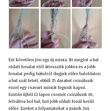
Ezt követően jön egy új minta. Itt megint a bal
oldali fonalat elöl áttesszük jobbra és a jobb
fonalat pedig hátulról dugjuk előre baloldalon
a bal szál felett, ebből 25 darabot csinálunk
ezzel egy csavart mintát fogunk kapni.
Ezután újból 12 lapos csomót csinálunk itt,
felváltva hol bal, hol jobb oldali fonál kerül
előre. Ezeket a folyamatokat a másik 3x4