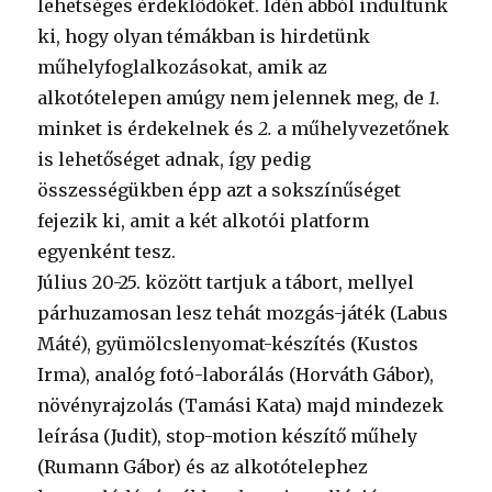
lehetséges érdeklődőket. Idén abból indultunk
ki, hogy olyan témákban is hirdetünk
műhelyfoglalkozásokat, amik az
alkotótelepen amúgy nem jelennek meg, de
1.
minket is érdekelnek és
2.
a műhelyvezetőnek
is lehetőséget adnak, így pedig
összességükben épp azt a sokszínűséget
fejezik ki, amit a két alkotói platform
egyenként tesz.
Július 20-25. között tartjuk a tábort, mellyel
párhuzamosan lesz tehát mozgás-játék (Labus
Máté), gyümölcslenyomat-készítés (Kustos
Irma), analóg fotó-laborálás (Horváth Gábor),
növényrajzolás (Tamási Kata) majd mindezek
leírása (Judit), stop-motion készítő műhely
(Rumann Gábor) és az alkotótelephez