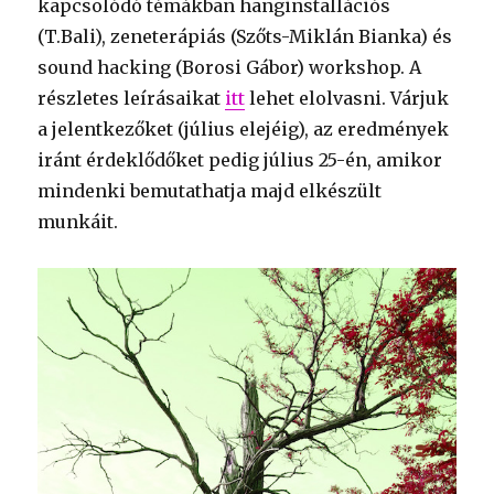
kapcsolódó témákban hanginstallációs
(T.Bali), zeneterápiás (Szőts-Miklán Bianka) és
sound hacking (Borosi Gábor) workshop. A
részletes leírásaikat
itt
lehet elolvasni. Várjuk
a jelentkezőket (július elejéig), az eredmények
iránt érdeklődőket pedig július 25-én, amikor
mindenki bemutathatja majd elkészült
munkáit.