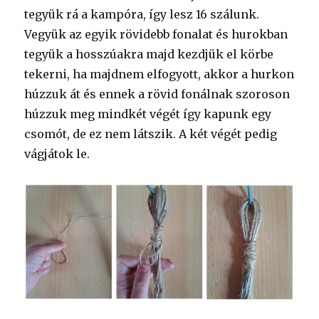
tegyük rá a kampóra, így lesz 16 szálunk.
Vegyük az egyik rövidebb fonalat és hurokban
tegyük a hosszúakra majd kezdjük el körbe
tekerni, ha majdnem elfogyott, akkor a hurkon
húzzuk át és ennek a rövid fonálnak szoroson
húzzuk meg mindkét végét így kapunk egy
csomót, de ez nem látszik. A két végét pedig
vágjátok le.