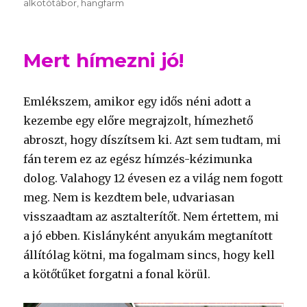
alkotótábor
hangfarm
Mert hímezni jó!
Emlékszem, amikor egy idős néni adott a
kezembe egy előre megrajzolt, hímezhető
abroszt, hogy díszítsem ki. Azt sem tudtam, mi
fán terem ez az egész hímzés-kézimunka
dolog. Valahogy 12 évesen ez a világ nem fogott
meg. Nem is kezdtem bele, udvariasan
visszaadtam az asztalterítőt. Nem értettem, mi
a jó ebben. Kislányként anyukám megtanított
állítólag kötni, ma fogalmam sincs, hogy kell
a kötőtűket forgatni a fonal körül.