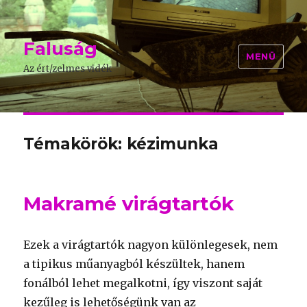
Faluság
MENÜ
Az ért/zelmes vidék
Témakörök: kézimunka
Makramé virágtartók
Ezek a virágtartók nagyon különlegesek, nem
a tipikus műanyagból készültek, hanem
fonálból lehet megalkotni, így viszont saját
kezűleg is lehetőségünk van az