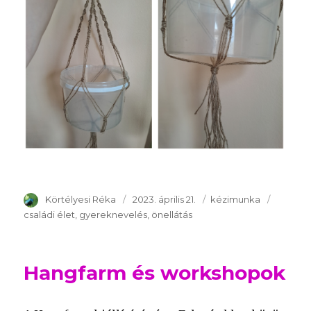
Szerző
Körtélyesi Réka
Publikálva
2023. április 21.
Témakör
kézimunka
Kulcssz
családi élet
gyereknevelés
önellátás
Hangfarm és workshopok