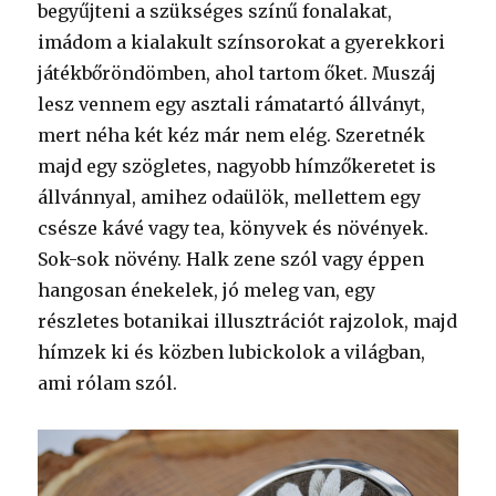
begyűjteni a szükséges színű fonalakat,
imádom a kialakult színsorokat a gyerekkori
játékbőröndömben, ahol tartom őket. Muszáj
lesz vennem egy asztali rámatartó állványt,
mert néha két kéz már nem elég. Szeretnék
majd egy szögletes, nagyobb hímzőkeretet is
állvánnyal, amihez odaülök, mellettem egy
csésze kávé vagy tea, könyvek és növények.
Sok-sok növény. Halk zene szól vagy éppen
hangosan énekelek, jó meleg van, egy
részletes botanikai illusztrációt rajzolok, majd
hímzek ki és közben lubickolok a világban,
ami rólam szól.