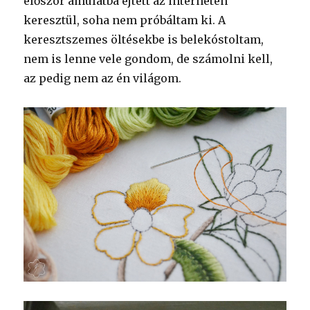
először ámulatba ejtett az interneten
keresztül, soha nem próbáltam ki. A
keresztszemes öltésekbe is belekóstoltam,
nem is lenne vele gondom, de számolni kell,
az pedig nem az én világom.