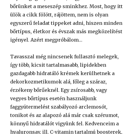
bőrünket a meseszép sminkhez. Most, hogy itt
ülök a cikk fölött, rájöttem, nem is olyan
egyszerű feladat tippeket adni, hiszen minden
bőrtípus, életkor és évszak más megközelítést
igényel. Azért megpróbálom…
Tavasszal még nincsenek fullasztó melegek,
így több, kicsit tartalmasabb, lipidekben
gazdagabb hidratáló krémek kerülhetnek a
dekorkozmetikumok alá, főleg a száraz,
érzékeny bőrűeknél. Egy zsírosabb, vagy
vegyes bőrtípus esetén használjunk
faggyútermelést szabályozó arclemosót,
tonikot és az alapozó alá már csak szérumot,
könnyű hidratálót vigyünk fel. Kedvenceim a
hyaluronsav, ill. C-vitamin tartalmú boosterek,