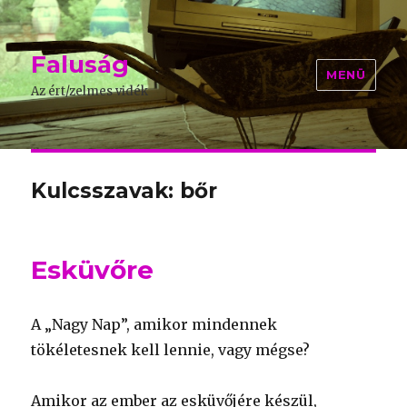
Faluság
MENÜ
Az ért/zelmes vidék
Kulcsszavak: bőr
Esküvőre
A „Nagy Nap”, amikor mindennek
tökéletesnek kell lennie, vagy mégse?
Amikor az ember az esküvőjére készül,