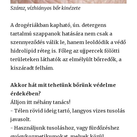
Száraz, vízhiányos bőr kinézete
A drogériákban kapható, ún. detergens
tartalmú szappanok hatására nem csak a
szennyeződés válik le, hanem leoldódik a védő
hidrolipid réteg is. Főleg az ujjpercek fölötti
területeken láthatók az elmélyült bőrredők, a
kiszáradt felhám.
Akkor hát mit tehetünk bőrünk védelme
érdekében?
Álljon itt néhány tanács!
- Télen rövid ideig tartó, langyos vizes tusolás
javasolt.
- Használjunk tusoláshoz, vagy fürdőzéshez
gyógykozmetikumokat, melyek közül