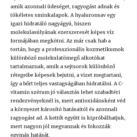
amik azonnali üdeséget, ragyogást adnak és
tökéletes sminkalapok. A hyaluronsav egy
igazi hidratáló nagyágyú, hiszen
molekulasúlyának ezerszeresét képes víz
formájában megkötni. Az már csak hab a
tortán, hogy a professzionális kozmetikumok
különböző molekulatömegű alkotókat
tartalmaznak, amik a sejtsorok különböző
rétegeibe képesek bejutni, a vizet megtartani,
így a bőrt teljes vastagságában hidratálni. A C-
vitamin szérum jó választás lehet szabadtéri
rendezvényeknél is, mert antioxidánsként véd
a környezet károsító hatásaitól és azonnali
ragyogást ad. A kettőt együtt is kipróbálhatjuk,
mert nagyon jól megvannak és fokozzák
egymás hatását.