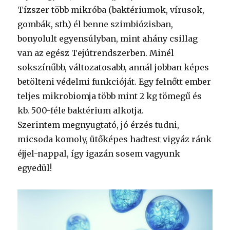
Tízszer több mikróba (baktériumok, vírusok,
gombák, stb.) él benne szimbiózisban,
bonyolult egyensúlyban, mint ahány csillag
van az egész Tejútrendszerben. Minél
sokszínűbb, változatosabb, annál jobban képes
betölteni védelmi funkcióját. Egy felnőtt ember
teljes mikrobiomja több mint 2 kg tömegű és
kb. 500-féle baktérium alkotja.
Szerintem megnyugtató, jó érzés tudni,
micsoda komoly, ütőképes hadtest vigyáz ránk
éjjel-nappal, így igazán sosem vagyunk
egyedül!