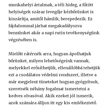
munkahelyi ártalmak, a téli hideg, a fűtött
helyiségek száraz levegője kézbőrünket is
kiszárítja, amitől hámlik, berepedezik. Ez
fájdalommal járhat megakadályozva
bennünket akár a napi rutin tevékenységünk
végzésében is.
Mielőtt rátérnék arra, hogyan ápolhatjuk
bőrünket, milyen lehetőségeink vannak,
melyekkel erősíthetjük, ellenállóbbá tehetjük
ezt a csodálatos védelmi rendszert, illetve a
már megjelent tüneteket hogyan gyógyítsuk,
szeretnék néhány fogalmat ismertetni a
kedves olvasóval. Akik ezeket jól ismerik,
azok számára álljon itt egy kis emlékeztető.