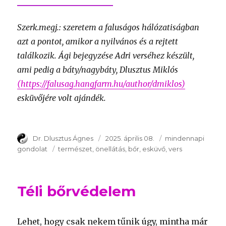
Szerk.megj.: szeretem a faluságos hálózatiságban
azt a pontot, amikor a nyilvános és a rejtett
találkozik. Ági bejegyzése Adri verséhez készült,
ami pedig a báty/nagybáty, Dlusztus Miklós
(https://falusag.hangfarm.hu/author/dmiklos)
esküvőjére volt ajándék.
Szerző
Dr. Dlusztus Ágnes
Publikálva
2025. április 08.
Témakör
mindennapi
gondolat
Kulcsszavak
természet
önellátás
bőr
esküvő
vers
Téli bőrvédelem
Lehet, hogy csak nekem tűnik úgy, mintha már