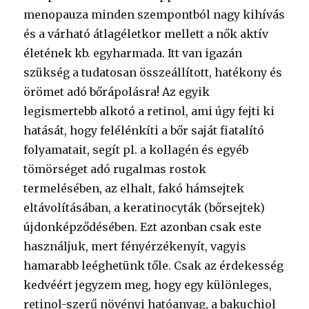
menopauza minden szempontból nagy kihívás
és a várható átlagéletkor mellett a nők aktív
életének kb. egyharmada. Itt van igazán
szükség a tudatosan összeállított, hatékony és
örömet adó bőrápolásra! Az egyik
legismertebb alkotó a retinol, ami úgy fejti ki
hatását, hogy felélénkíti a bőr saját fiatalító
folyamatait, segít pl. a kollagén és egyéb
tömörséget adó rugalmas rostok
termelésében, az elhalt, fakó hámsejtek
eltávolításában, a keratinocyták (bőrsejtek)
újdonképződésében. Ezt azonban csak este
használjuk, mert fényérzékenyít, vagyis
hamarabb leéghetünk tőle. Csak az érdekesség
kedvéért jegyzem meg, hogy egy különleges,
retinol-szerű növényi hatóanyag, a bakuchiol