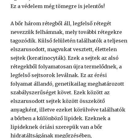
Ez a védelem még tömegre is jelentős!
A bőr három rétegből áll, legfelső rétegét
nevezzük felhámnak, mely további rétegekre
tagozódik. Külső felületén találhatók a teljesen
elszarusodott, magvukat vesztett, élettelen
sejtek (keratinocyták). Ezek a sejtek az alsó
rétegekből folyamatosan újra termelődnek, a
legfelső sejtsorok leválnak. Ez az érési
folyamat állandó, genetikailag meghatározott
szabályszerűséget követ. Ezek között az
elszarusodott sejtek között összekötő
anyagként, illetve ezeket körülvéve találhatók
a bőrben a különböző lipidek. Ezeknek a
lipideknek óriási szerepük van a bőr
hidratáltságának megőrzésében,