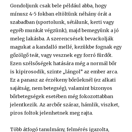
Gondoljunk csak bele például abba, hogy
mínusz 4-5 fokban eltöltünk néhány órát a
szabadban (sportolunk, sétálunk, kerti vagy
egyéb munkát végzünk), majd bemegyünk a jó
meleg lakásba. A szerencsések bevackolják
magukat a kandalló mellé, kezükbe fognak egy
gőzölgő teát, vagy vesznek egy forró fürdőt.
Ezen szélsőségek hatására még a normál bőr
is kipirosodik, szinte „lángol” az ember arca.
Ez a panasz az érzékeny bőrűeknél (ez alkati
sajátság, nem betegség), valamint bizonyos
bőrbetegségek esetében még fokozottabban
jelentkezik. Az arcbőr száraz, hámlik, viszket,
piros foltok jelenhetnek meg rajta.
Több átfogó tanulmány, felmérés igazolta,