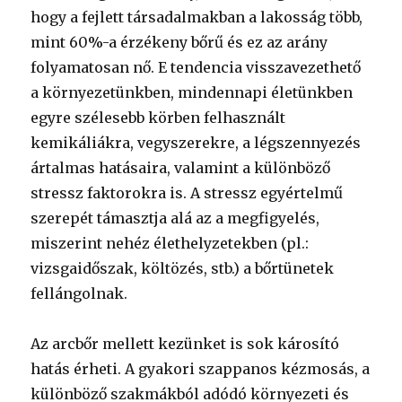
hogy a fejlett társadalmakban a lakosság több,
mint 60%-a érzékeny bőrű és ez az arány
folyamatosan nő. E tendencia visszavezethető
a környezetünkben, mindennapi életünkben
egyre szélesebb körben felhasznált
kemikáliákra, vegyszerekre, a légszennyezés
ártalmas hatásaira, valamint a különböző
stressz faktorokra is. A stressz egyértelmű
szerepét támasztja alá az a megfigyelés,
miszerint nehéz élethelyzetekben (pl.:
vizsgaidőszak, költözés, stb.) a bőrtünetek
fellángolnak.
Az arcbőr mellett kezünket is sok károsító
hatás érheti. A gyakori szappanos kézmosás, a
különböző szakmákból adódó környezeti és