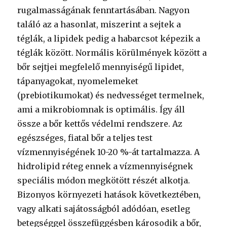
rugalmasságának fenntartásában. Nagyon
találó az a hasonlat, miszerint a sejtek a
téglák, a lipidek pedig a habarcsot képezik a
téglák között. Normális körülmények között a
bőr sejtjei megfelelő mennyiségű lipidet,
tápanyagokat, nyomelemeket
(prebiotikumokat) és nedvességet termelnek,
ami a mikrobiomnak is optimális. Így áll
össze a bőr kettős védelmi rendszere. Az
egészséges, fiatal bőr a teljes test
vízmennyiségének 10-20 %-át tartalmazza. A
hidrolipid réteg ennek a vízmennyiségnek
speciális módon megkötött részét alkotja.
Bizonyos környezeti hatások következtében,
vagy alkati sajátosságból adódóan, esetleg
betegséggel összefüggésben károsodik a bőr,