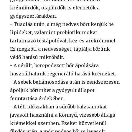
krémfürdők, olajfürdők is elérhetők a
gyógyszertárakban.
- Tusolás után, a még nedves bőrt kenjük be
lipideket, valamint prebiotikumokat
tartalmazó testápolóval, kéz-és arckrémmel.
Ez megköti a nedvességet, táplálja bőrünk
védő hatású mikróbáit.
- A sérült, berepedezett bőr ápolására
használhatunk regeneráló hatású krémeket.
- A sebek behámosodása után is rendszeresen
ápoljuk bőrünket a gyógyult állapot
fenntartása érdekében.
- A téli időszakban a sűrűbb balzsamokat
javasolt használni a könnyű, vizesebb állagú
krémekkel szemben. Ezeket közvetlenül
fürdés után, a még nedves bőrre javasolt