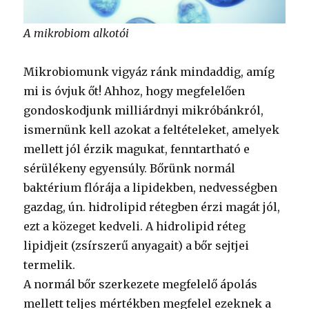
A mikrobiom alkotói
Mikrobiomunk vigyáz ránk mindaddig, amíg
mi is óvjuk őt! Ahhoz, hogy megfelelően
gondoskodjunk milliárdnyi mikróbánkról,
ismernünk kell azokat a feltételeket, amelyek
mellett jól érzik magukat, fenntartható e
sérülékeny egyensúly. Bőrünk normál
baktérium flórája a lipidekben, nedvességben
gazdag, ún. hidrolipid rétegben érzi magát jól,
ezt a közeget kedveli. A hidrolipid réteg
lipidjeit (zsírszerű anyagait) a bőr sejtjei
termelik.
A normál bőr szerkezete megfelelő ápolás
mellett teljes mértékben megfelel ezeknek a