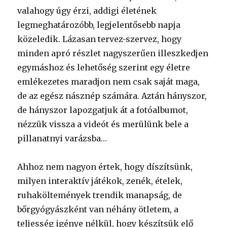
valahogy úgy érzi, addigi életének
legmeghatározóbb, legjelentősebb napja
közeledik. Lázasan tervez-szervez, hogy
minden apró részlet nagyszerűen illeszkedjen
egymáshoz és lehetőség szerint egy életre
emlékezetes maradjon nem csak saját maga,
de az egész násznép számára. Aztán hányszor,
de hányszor lapozgatjuk át a fotóalbumot,
nézzük vissza a videót és merülünk bele a
pillanatnyi varázsba…
Ahhoz nem nagyon értek, hogy díszítsünk,
milyen interaktív játékok, zenék, ételek,
ruhaköltemények trendik manapság, de
bőrgyógyászként van néhány ötletem, a
teljesség igénye nélkül, hogy készítsük elő