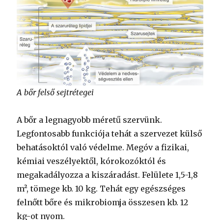
A bőr felső sejtrétegei
A bőr a legnagyobb méretű szervünk.
Legfontosabb funkciója tehát a szervezet külső
behatásoktól való védelme. Megóv a fizikai,
kémiai veszélyektől, kórokozóktól és
megakadályozza a kiszáradást. Felülete 1,5-1,8
m², tömege kb. 10 kg. Tehát egy egészséges
felnőtt bőre és mikrobiomja összesen kb. 12
kg-ot nyom.