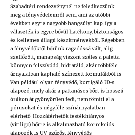
Szabadtéri rendezvénynél ne feledkezzünk
meg a fényvédelemről sem, ami az utóbbi
években egyre nagyobb hangsúlyt kap, így a
választék is egyre bővül hatékony, biztonságos
és kellemes állagú készítményekből. Régebben
a fényvédőktől bőrünk ragadóssá vált, alig
szellőzött, manapság viszont széles a paletta
könnyen felszívódó, hidratáló, akár többféle
árnyalatban kapható színezett formulákból is.
Van például olyan fényvédő, korrigáló 3D-s
alapozó, mely akár a pattanásos bőrt is hosszú
órákon át gyönyörűen fedi, nem tömíti el a
pórusokat és négyféle színárnyalatban
elérhető. Hozzáférhetők festékhiányos
(vitiligo) bőrre is alkalmazható korrekciós
alapozók is UV-szűrős, fényvédős