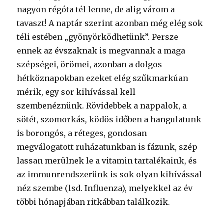
nagyon régóta tél lenne, de alig várom a
tavaszt! A naptár szerint azonban még elég sok
téli estében „gyönyörködhetünk”. Persze
ennek az évszaknak is megvannak a maga
szépségei, örömei, azonban a dolgos
hétköznapokban ezeket elég szűkmarkúan
mérik, egy sor kihívással kell
szembenéznünk. Rövidebbek a nappalok, a
sötét, szomorkás, ködös időben a hangulatunk
is borongós, a réteges, gondosan
megválogatott ruházatunkban is fázunk, szép
lassan merülnek le a vitamin tartalékaink, és
az immunrendszerünk is sok olyan kihívással
néz szembe (lsd. Influenza), melyekkel az év
többi hónapjában ritkábban találkozik.