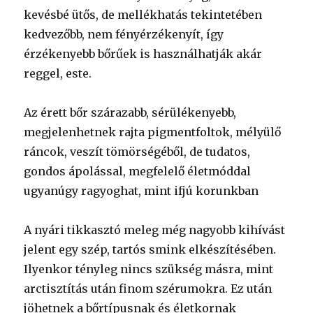
kevésbé ütős, de mellékhatás tekintetében
kedvezőbb, nem fényérzékenyít, így
érzékenyebb bőrűek is használhatják akár
reggel, este.
Az érett bőr szárazabb, sérülékenyebb,
megjelenhetnek rajta pigmentfoltok, mélyülő
ráncok, veszít tömörségéből, de tudatos,
gondos ápolással, megfelelő életmóddal
ugyanúgy ragyoghat, mint ifjú korunkban
A nyári tikkasztó meleg még nagyobb kihívást
jelent egy szép, tartós smink elkészítésében.
Ilyenkor tényleg nincs szükség másra, mint
arctisztítás után finom szérumokra. Ez után
jöhetnek a bőrtípusnak és életkornak