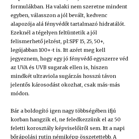
formulákban. Ha valaki nem szeretne mindent
egyben, válasszon a jól bevált, kedvenc
alapozója alá fényvédőt tartalmazó hidratálót.
Ezeknél a tégelyen feltüntetik a jól
felismerhető jelzést, pl:SPF 15, 25, 50+,
legújabban 100+-t is. Itt azért meg kell
jegyeznem, hogy egy jó fényvédő egyszerre véd
az UVA és UVB sugarak ellen is, hiszen
mindkét ultraviola sugárzás hosszú távon
jelentős károsodást okozhat, csak más-más
módon.
Bár a boldogító igen nagy többségében ifjú
korban hangzik el, ne feledkezzünk el az 50
feletti korosztály képviselőiről sem. Itt a napi
bőrápolási rutin némiképp összetettebb. A