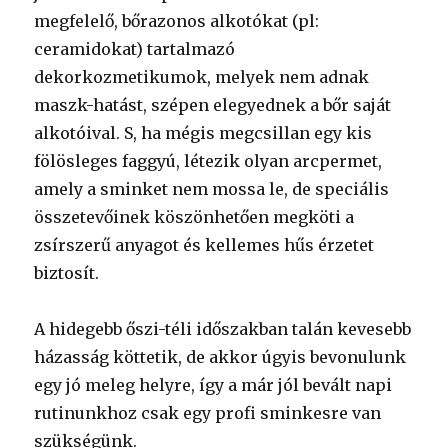
megfelelő, bőrazonos alkotókat (pl:
ceramidokat) tartalmazó
dekorkozmetikumok, melyek nem adnak
maszk-hatást, szépen elegyednek a bőr saját
alkotóival. S, ha mégis megcsillan egy kis
fölösleges faggyú, létezik olyan arcpermet,
amely a sminket nem mossa le, de speciális
összetevőinek köszönhetően megköti a
zsírszerű anyagot és kellemes hűs érzetet
biztosít.
A hidegebb őszi-téli időszakban talán kevesebb
házasság köttetik, de akkor úgyis bevonulunk
egy jó meleg helyre, így a már jól bevált napi
rutinunkhoz csak egy profi sminkesre van
szükségünk.