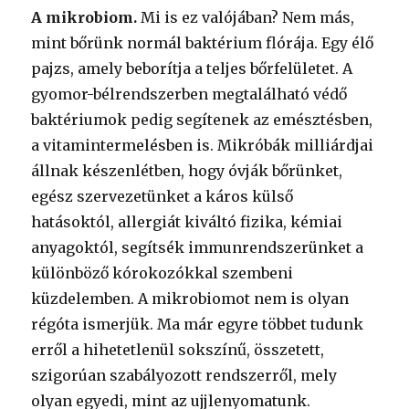
A mikrobiom.
Mi is ez valójában? Nem más,
mint bőrünk normál baktérium flórája. Egy élő
pajzs, amely beborítja a teljes bőrfelületet. A
gyomor-bélrendszerben megtalálható védő
baktériumok pedig segítenek az emésztésben,
a vitamintermelésben is. Mikróbák milliárdjai
állnak készenlétben, hogy óvják bőrünket,
egész szervezetünket a káros külső
hatásoktól, allergiát kiváltó fizika, kémiai
anyagoktól, segítsék immunrendszerünket a
különböző kórokozókkal szembeni
küzdelemben. A mikrobiomot nem is olyan
régóta ismerjük. Ma már egyre többet tudunk
erről a hihetetlenül sokszínű, összetett,
szigorúan szabályozott rendszerről, mely
olyan egyedi, mint az ujjlenyomatunk.