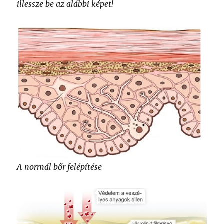
illessze be az alábbi képet!
A normál bőr felépítése