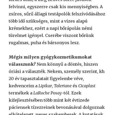
felvinni, egyszerre csak kis mennyiségben. A
zsíros, sűrű állagú testápolók felszívódásához
több idő szükséges, mint a vizes alapú
krémekhez, ezért a napi bőrápolás némi
türelmet igényel. Cserébe viszont bőrünk
rugalmas, puha és bársonyos lesz.
Mégis milyen gyógykozmetikumokat
válasszunk?
Nem könnyű a döntés, hiszen
óriási a választék. Nekem, személy szerint, kb.
20 év tapasztalatait figyelembe véve,
kedvenceim a
Lipikar
,
Toleriane
és
Cicaplast
termékek a
LaRoche Posay
-tól. Ezek
kifejlesztésében több mint két évtizede
páciensek tízezreinek bevonásával dolgoznak
elkötelezett, neves szakemberek. A kutatások