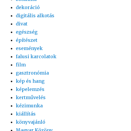
dekoráció
digitális alkotás
divat
egészség
építészet
események
falusi karcolatok
film
gasztronómia
kép és hang
képelemzés
kertművelés
kézimunka
kiállítás
könyvajánló
Magyar Közöny