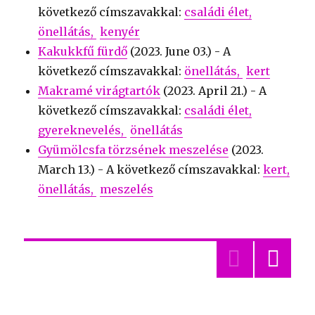
következő címszavakkal:
családi élet
önellátás
kenyér
Kakukkfű fürdő
(
2023. June 03.
) - A
következő címszavakkal:
önellátás
kert
Makramé virágtartók
(
2023. April 21.
) - A
következő címszavakkal:
családi élet
gyereknevelés
önellátás
Gyümölcsfa törzsének meszelése
(
2023.
March 13.
) - A következő címszavakkal:
kert
önellátás
meszelés
»