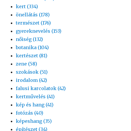
kert (334)
önellátás (178)
természet (176)
gyereknevelés (153)
nőiség (132)
botanika (104)
kertészet (81)
zene (58)
szokások (51)
irodalom (42)
falusi karcolatok (42)
kertművelés (41)
kép és hang (41)
fotózás (40)
képeshang (35)
építészet (34)