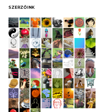
SZERZŐINK