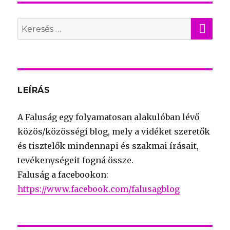
KER
Search
for:
LEÍRÁS
A Faluság egy folyamatosan alakulóban lévő
közös/közösségi blog, mely a vidéket szeretők
és tisztelők mindennapi és szakmai írásait,
tevékenységeit fogná össze.
Faluság a facebookon:
https://www.facebook.com/falusagblog