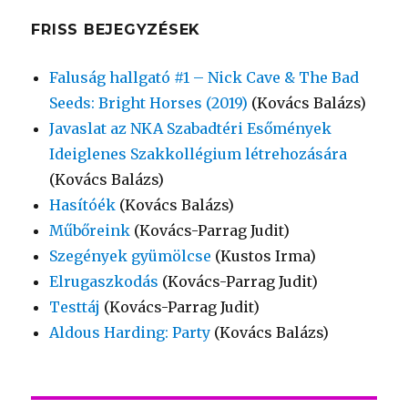
FRISS BEJEGYZÉSEK
Faluság hallgató #1 – Nick Cave & The Bad
Seeds: Bright Horses (2019)
(Kovács Balázs)
Javaslat az NKA Szabadtéri Esőmények
Ideiglenes Szakkollégium létrehozására
(Kovács Balázs)
Hasítóék
(Kovács Balázs)
Műbőreink
(Kovács-Parrag Judit)
Szegények gyümölcse
(Kustos Irma)
Elrugaszkodás
(Kovács-Parrag Judit)
Testtáj
(Kovács-Parrag Judit)
Aldous Harding: Party
(Kovács Balázs)