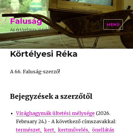
Faluság
MENÜ
Az ért/zelmes vidék
Körtélyesi Réka
A 66. Faluság-szerző!
Bejegyzések a szerzőtől
Virághagymák ültetési mélysége
(
2026.
February 24.
) - A következő címszavakkal:
természet
kert
kertművelés
önellátás