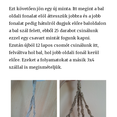
Ezt követően jön egy új minta. Itt megint a bal
oldali fonalat elöl áttesszük jobbra és a jobb
fonalat pedig hátulról dugjuk előre baloldalon
a bal szál felett, ebből 25 darabot csinálunk
ezzel egy csavart mintát fogunk kapni.
Ezután újból 12 lapos csomót csinálunk itt,
felváltva hol bal, hol jobb oldali fonál kerül
előre. Ezeket a folyamatokat a másik 3x4
szállal is megismételjük.