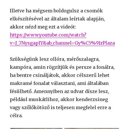
Illetve ha mégsem boldogulsz a csomók
elkészítésével az általam leírtak alapján,
akkor nézd meg ezt a videót:
https://www.youtube.com/watch?
v=J_7NysgapIY&ab_channel=Gy%C5%91rPlaza
Szükségünk lesz ollóra, mérőszalagra,
kampóra, amin rögzítjük és persze a fonálra,
ha bentre csináljátok, akkor célszerű lehet
makramé fonalat választani, ami általában
fésülhető. Amennyiben az udvar dísze lesz,
például muskátlihoz, akkor kenderzsineg
vagy szőlőkötöző is teljesen megfelel erre a
célra.