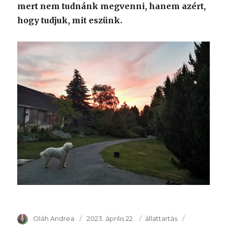
mert nem tudnánk megvenni, hanem azért,
hogy tudjuk, mit eszünk.
Szerző
Oláh Andrea
Publikálva
2023. április 22.
Témakör
állattartás
Kulcsszava