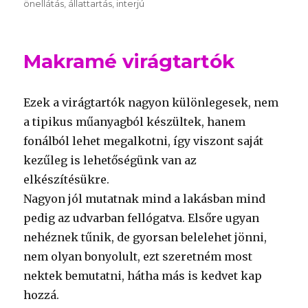
önellátás
állattartás
interjú
Makramé virágtartók
Ezek a virágtartók nagyon különlegesek, nem
a tipikus műanyagból készültek, hanem
fonálból lehet megalkotni, így viszont saját
kezűleg is lehetőségünk van az
elkészítésükre.
Nagyon jól mutatnak mind a lakásban mind
pedig az udvarban fellógatva. Elsőre ugyan
nehéznek tűnik, de gyorsan belelehet jönni,
nem olyan bonyolult, ezt szeretném most
nektek bemutatni, hátha más is kedvet kap
hozzá.