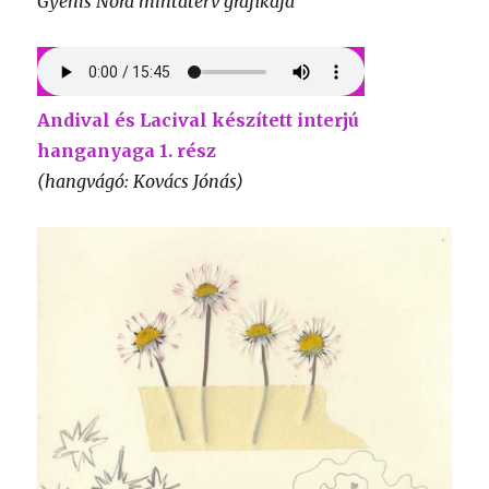
Gyenis Nóra mintaterv grafikája
Andival és Lacival készített interjú
hanganyaga 1. rész
(hangvágó: Kovács Jónás)