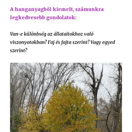
A hanganyagból kiemelt, számunkra
legkedvesebb gondolatok:
Van-e különbség az állataitokhoz való
viszonyotokban? Faj és fajta szerint? Vagy egyed
szerint?