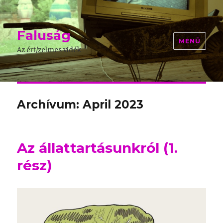
Faluság
MENÜ
Az ért/zelmes vidék
Archívum: April 2023
Az állattartásunkról (1.
rész)