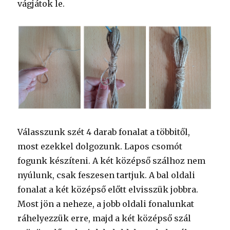
vágjátok le.
Válasszunk szét 4 darab fonalat a többitől,
most ezekkel dolgozunk. Lapos csomót
fogunk készíteni. A két középső szálhoz nem
nyúlunk, csak feszesen tartjuk. A bal oldali
fonalat a két középső előtt elvisszük jobbra.
Most jön a neheze, a jobb oldali fonalunkat
ráhelyezzük erre, majd a két középső szál