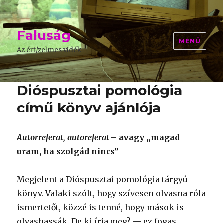
Faluság
MENÜ
Az ért/zelmes vidék
Dióspusztai pomológia
című könyv ajánlója
Autorreferat, autoreferat
– avagy „magad
uram, ha szolgád nincs”
Megjelent a Dióspusztai pomológia tárgyú
könyv. Valaki szólt, hogy szívesen olvasna róla
ismertetőt, közzé is tenné, hogy mások is
olvashassák. De ki írja meg? — ez fogas