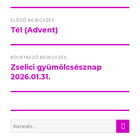
Post
ELŐZŐ BEJEGYZÉS:
navigation
Tél (Advent)
Előző
bejegyzés:
KÖVETKEZŐ BEJEGYZÉS:
Zselici gyümölcsésznap
Következő
2026.01.31.
bejegyzés:
KER
Search
for: