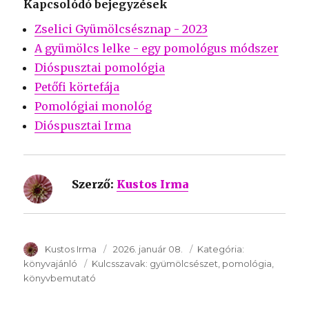
Kapcsolódó bejegyzések
Zselici Gyümölcsésznap - 2023
A gyümölcs lelke - egy pomológus módszer
Dióspusztai pomológia
Petőfi körtefája
Pomológiai monológ
Dióspusztai Irma
Szerző:
Kustos Irma
SzerzÅ
Kustos Irma
Közzétéve:
2026. január 08.
Kategória:
Kategória:
könyvajánló
Kulcsszavak:
Kulcsszavak:
gyümölcsészet
pomológia
könyvbemutató