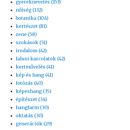
gyereknevelés (153)
nőiség (132)
botanika (104)
kertészet (81)
zene (58)
szokások (51)
irodalom (42)
falusi karcolatok (42)
kertművelés (41)
kép és hang (41)
fotózás (40)
képeshang (35)
építészet (34)
hangfarm (30)
oktatás (30)
generációk (29)