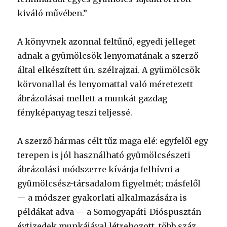
kiváló művében.”
A könyvnek azonnal feltűnő, egyedi jelleget
adnak a gyümölcsök lenyomatának a szerző
által elkészített ún. szélrajzai. A gyümölcsök
körvonallal és lenyomattal való méretezett
ábrázolásai mellett a munkát gazdag
fényképanyag teszi teljessé.
A szerző hármas célt tűz maga elé: egyfelől egy
terepen is jól használható gyümölcsészeti
ábrázolási módszerre kívánja felhívni a
gyümölcsész-társadalom figyelmét; másfelől
— a módszer gyakorlati alkalmazására is
példákat adva — a Somogyapáti-Dióspusztán
évtizedek munkájával létrehozott, több száz