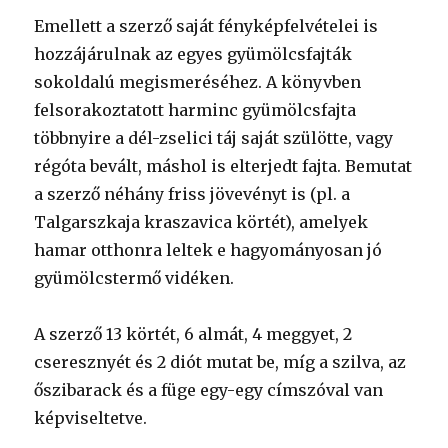
Emellett a szerző saját fényképfelvételei is
hozzájárulnak az egyes gyümölcsfajták
sokoldalú megismeréséhez. A könyvben
felsorakoztatott harminc gyümölcsfajta
többnyire a dél-zselici táj saját szülötte, vagy
régóta bevált, máshol is elterjedt fajta. Bemutat
a szerző néhány friss jövevényt is (pl. a
Talgarszkaja kraszavica körtét), amelyek
hamar otthonra leltek e hagyományosan jó
gyümölcstermő vidéken.
A szerző 13 körtét, 6 almát, 4 meggyet, 2
cseresznyét és 2 diót mutat be, míg a szilva, az
őszibarack és a füge egy-egy címszóval van
képviseltetve.