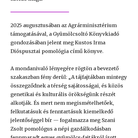
2025 augusztusában az Agrárminisztérium
támogatásával, a Gyümölcsoltó Könyvkiadó
gondozásában jelent meg Kustos Irma
Dióspusztai pomológia című könyve.
A mondanivaló lényegére rögtön a bevezető
szakaszban fény derül: „A tájfajtákban mintegy
összegződnek a térség sajátosságai, és közös
genetikai és kulturális örökségünk részét
alkotják. És mert nem megismételhetőek,
felkutatásuk és fenntartásuk kiemelkedő
jelentőséggel bír — fogalmazza meg Szani
Zsolt pomológus a népi gazdálkodásban
fennmaradt egyes gyümölcs-fajtákról írott