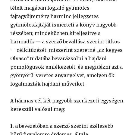
tételt magában foglaló gyümölcs-
fajtagyűjtemény harminc jellegzetes
gyümölcsfajtáját ismerteti a könyv nagyobb
részében; mindeközben kiteljesítve a
harmadik — a szerző bevallása szerint titkos
— célkitűzését, miszerint szeretné „az kegyes
Olvaso” tudatába bevarázsolni a hajdani
pomológusok emlékezetét, és megidézni azt a
gyönyörű, veretes anyanyelvet, amelyen ők
fogalmazták hajdani műveiket.
A hármas cél két nagyobb szerkezeti egységen
keresztül valósul meg:
1
. a bevezetőben a szerző szerint szélesebb
körű figyelemre érdemes, általa