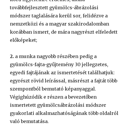
továbbfejlesztett gyümölcs-ábrázolási
módszer taglalására kerül sor, felidézve a
nemzetközi és a magyar szakirodalomban
korábban ismert, de mára nagyrészt elfeledett
előképeket;
2.
a munka nagyobb részében pedig a
gyümölcs-fajta-gyűjtemény 30 jellegzetes,
egyedi fajtájának az ismertetését találhatjuk:
egyrészt rövid leírással, másrészt a fajtát több
szempontból bemutató képanyaggal.
Végighúzódik e részen a bevezetőben
ismertetett gyümölcsábrázolási módszer
gyakorlati alkalmazhatóságának több oldalról
való bemutatása.