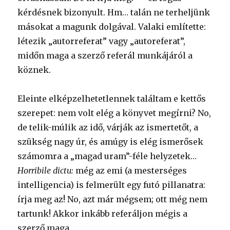
kérdésnek bizonyult. Hm… talán ne terheljünk
másokat a magunk dolgával. Valaki említette:
létezik „autorreferat” vagy „autoreferat”,
midőn maga a szerző referál munkájáról a
köznek.
Eleinte elképzelhetetlennek találtam e kettős
szerepet: nem volt elég a könyvet megírni? No,
de telik-múlik az idő, várják az ismertetőt, a
szükség nagy úr, és amúgy is elég ismerősek
számomra a „magad uram”-féle helyzetek…
Horribile dictu:
még az emi (a mesterséges
intelligencia) is felmerült egy futó pillanatra:
írja meg az! No, azt már mégsem; ott még nem
tartunk! Akkor inkább referáljon mégis a
szerző maga.