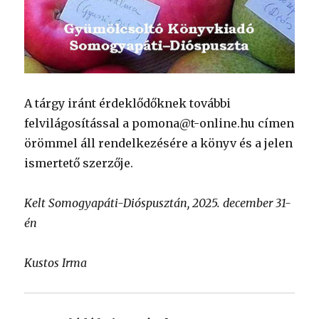
A tárgy iránt érdeklődőknek további
felvilágosítással a pomona@t-online.hu címen
örömmel áll rendelkezésére a könyv és a jelen
ismertető szerzője.
Kelt Somogyapáti-Dióspusztán, 2025. december 31-
én
Kustos Irma