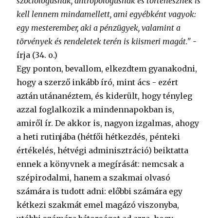
szociológusnak, antropológusnak és történésznek is
kell lennem mindamellett, ami egyébként vagyok:
egy mesterember, aki a pénzügyek, valamint a
törvények és rendeletek terén is kiismeri magát."
-
írja (34. o.)
Egy ponton, bevallom, elkezdtem gyanakodni,
hogy a szerző inkább író, mint ács - ezért
aztán utánanéztem, és kiderült, hogy tényleg
azzal foglalkozik a mindennapokban is,
amiről ír. De akkor is, nagyon izgalmas, ahogy
a heti rutinjába (hétfői hétkezdés, pénteki
értékelés, hétvégi adminisztráció) beiktatta
ennek a könyvnek a megírását: nemcsak a
szépirodalmi, hanem a szakmai olvasó
számára is tudott adni: előbbi számára egy
kétkezi szakmát emel magázó viszonyba,