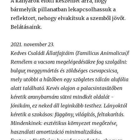
A kanyarok előtti készenlét arra, hogy
bármelyik pillanatban lekapcsolhassuk a
reflektort, nehogy elvakítsuk a szemből jövőt.
Belátásaink.
2021. november 23.
Kedves Családi Állatfajtáim (Familicus Animalicus)!
Remélem a vacsora megelégedésükre fog szolgálni:
bulgur, meggymártás és zöldséges csevapcsicsa,
mely utóbbi a hűtőben egy szögletes tálcán alufólia
alatt található. Kevés olajon a palacsintasütőben
kéretik aranybarnára sütni mindkét oldalát -
Jónikám, ez neked áll leginkább testhez. Lányoktól
kéretik a szokásos: függöny, világítás, feltakarítás.
Mindenkinek: esztétikus környezet megőrzése,
használati amortizáció minimalizálása.