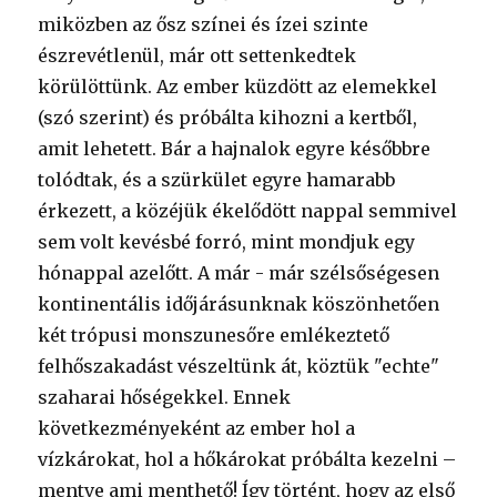
miközben az ősz színei és ízei szinte
észrevétlenül, már ott settenkedtek
körülöttünk. Az ember küzdött az elemekkel
(szó szerint) és próbálta kihozni a kertből,
amit lehetett. Bár a hajnalok egyre későbbre
tolódtak, és a szürkület egyre hamarabb
érkezett, a közéjük ékelődött nappal semmivel
sem volt kevésbé forró, mint mondjuk egy
hónappal azelőtt. A már - már szélsőségesen
kontinentális időjárásunknak köszönhetően
két trópusi monszunesőre emlékeztető
felhőszakadást vészeltünk át, köztük "echte"
szaharai hőségekkel. Ennek
következményeként az ember hol a
vízkárokat, hol a hőkárokat próbálta kezelni –
mentve ami menthető! Így történt, hogy az első