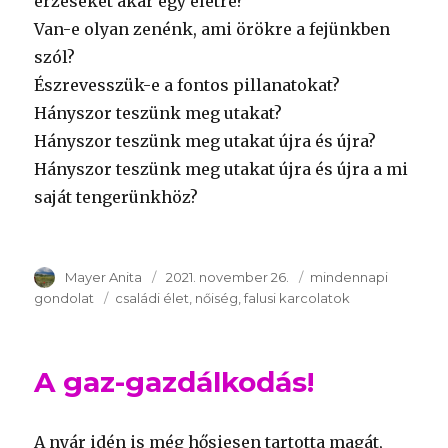
érzéseket akár egy életre?
Van-e olyan zenénk, ami örökre a fejünkben
szól?
Észrevesszük-e a fontos pillanatokat?
Hányszor teszünk meg utakat?
Hányszor teszünk meg utakat újra és újra?
Hányszor teszünk meg utakat újra és újra a mi
saját tengerünkhöz?
Szerző
Mayer Anita
Publikálva
2021. november 26.
Témakör
mindennapi
gondolat
Kulcsszavak
családi élet
nőiség
falusi karcolatok
A gaz-gazdálkodás!
A nyár idén is még hősiesen tartotta magát,