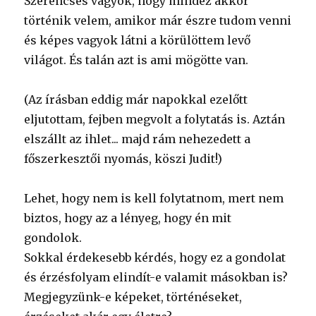
Szerencsés vagyok, hogy mindez akkor
történik velem, amikor már észre tudom venni
és képes vagyok látni a körülöttem levő
világot. És talán azt is ami mögötte van.
(Az írásban eddig már napokkal ezelőtt
eljutottam, fejben megvolt a folytatás is. Aztán
elszállt az ihlet... majd rám nehezedett a
főszerkesztői nyomás, köszi Judit!)
Lehet, hogy nem is kell folytatnom, mert nem
biztos, hogy az a lényeg, hogy én mit
gondolok.
Sokkal érdekesebb kérdés, hogy ez a gondolat
és érzésfolyam elindít-e valamit másokban is?
Megjegyzünk-e képeket, történéseket,