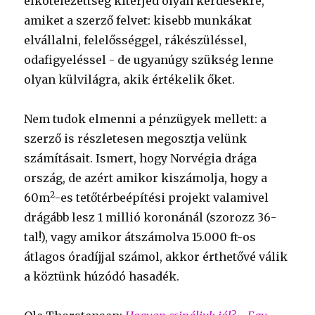
elkötelezettség kiterjed olyan kérdésekre,
amiket a szerző felvet: kisebb munkákat
elvállalni, felelősséggel, rákészüléssel,
odafigyeléssel - de ugyanúgy szükség lenne
olyan külvilágra, akik értékelik őket.
Nem tudok elmenni a pénzügyek mellett: a
szerző is részletesen megosztja velünk
számításait. Ismert, hogy Norvégia drága
ország, de azért amikor kiszámolja, hogy a
2
60m
-es tetőtérbeépítési projekt valamivel
drágább lesz 1 millió koronánál (szorozz 36-
tal!), vagy amikor átszámolva 15.000 ft-os
átlagos óradíjjal számol, akkor érthetővé válik
a köztünk húzódó hasadék.