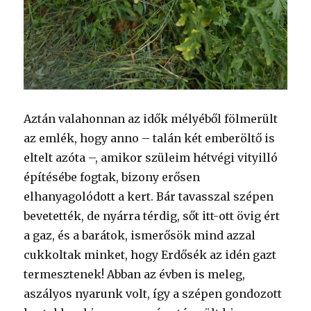
Aztán valahonnan az idők mélyéből fölmerült
az emlék, hogy anno – talán két emberöltő is
eltelt azóta –, amikor szüleim hétvégi vityilló
építésébe fogtak, bizony erősen
elhanyagolódott a kert. Bár tavasszal szépen
bevetették, de nyárra térdig, sőt itt-ott övig ért
a gaz, és a barátok, ismerősök mind azzal
cukkoltak minket, hogy Erdősék az idén gazt
termesztenek! Abban az évben is meleg,
aszályos nyarunk volt, így a szépen gondozott