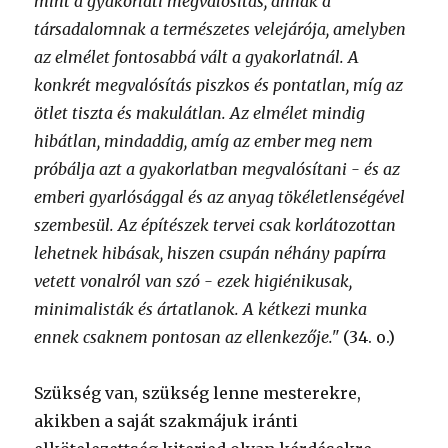
mint a gyakorlati megvalósítás, annak a
társadalomnak a természetes velejárója, amelyben
az elmélet fontosabbá vált a gyakorlatnál. A
konkrét megvalósítás piszkos és pontatlan, míg az
ötlet tiszta és makulátlan. Az elmélet mindig
hibátlan, mindaddig, amíg az ember meg nem
próbálja azt a gyakorlatban megvalósítani - és az
emberi gyarlósággal és az anyag tökéletlenségével
szembesül. Az építészek tervei csak korlátozottan
lehetnek hibásak, hiszen csupán néhány papírra
vetett vonalról van szó - ezek higiénikusak,
minimalisták és ártatlanok. A kétkezi munka
ennek csaknem pontosan az ellenkezője."
(34. o.)
Szükség van, szükség lenne mesterekre,
akikben a saját szakmájuk iránti