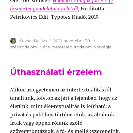
Ole Thorstensen:
Hogyan csináljuk jól? - Egy
ácsmester gondolatai az életről
, Fordította:
Petrikovics Edit, Typotex Kiadó, 2019
Szerző
Kovács Balázs
Publikálva
2021. november 30.
Témakör
szépirodalom
Kulcsszavak
ács
mesterség
irodalom
Norvégia
Úthasználati érzelem
Mikor az egyetemen az intertextualitásról
tanultunk, folyton az járt a fejemben, hogy az
életünk, mint élet-textualitás is leírható: a
privát és publikus történeteink, az általunk
írtak vagy éppen rólunk szóló
szövegmontázsok, a fő- és mellékszerepeink,