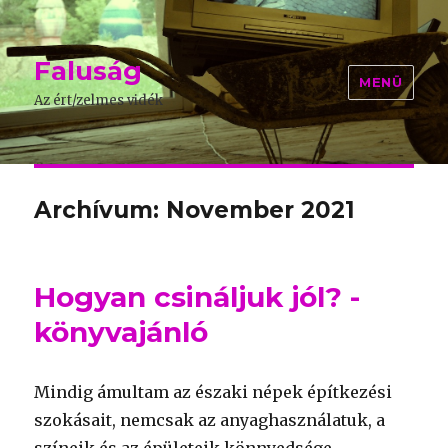
Faluság
MENÜ
Az ért/zelmes vidék
Archívum: November 2021
Hogyan csináljuk jól? -
könyvajánló
Mindig ámultam az északi népek építkezési
szokásait, nemcsak az anyaghasználatuk, a