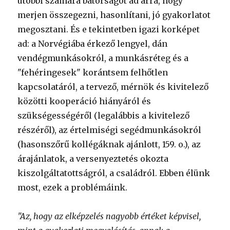
utóbbi számára bátorságot ad arra, hogy
merjen összegezni, hasonlítani, jó gyakorlatot
megosztani. És e tekintetben igazi korképet
ad: a Norvégiába érkező lengyel, dán
vendégmunkásokról, a munkásréteg és a
"fehéringesek" korántsem felhőtlen
kapcsolatáról, a tervező, mérnök és kivitelező
közötti kooperáció hiányáról és
szükségességéről (legalábbis a kivitelező
részéről), az értelmiségi segédmunkásokról
(hasonszőrű kollégáknak ajánlott, 159. o.), az
árajánlatok, a versenyeztetés okozta
kiszolgáltatottságról, a családról. Ebben élünk
most, ezek a problémáink.
"Az, hogy az elképzelés nagyobb értéket képvisel,