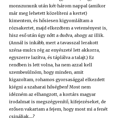
monszununk után két-három nappal (amikor
már meg lehetett közelíteni a kertet)
kimentem, és hősiesen kigyomláltam a
rózsakertet, majd elkezdtem a veteményest is,
hisz eső után úgy nőtt a dudva, ahogy az illik.
(Annál is inkább, mert a tavasszal lerakott
széna-mulcs rég az enyészeté lett akkorra,
egyszerre lazítva, és táplálva a talajt.) Ez
rendben is lett volna, ha nem azzal kell
szembesülnöm, hogy minden, amit
kigazoltam, rohamos gyorsasággal elkezdett
kiégni a szaharai hőségben! Most nem
idézném az elhangzott, a kortárs magyar
irodalmat is megszégyenítő, kifejezéseket, de
erősen vakartam a fejem, hogy most mi a fenét
csináljak.....?