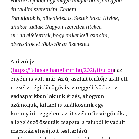
Fontos: a fürdőt úgy hagyd magad után, ahogyan
én találni szeretném. Ehhem.
Tanuljatok is, pihenjetek is. Sietek haza. Hívlak,
amikor tudlak. Nagyon szeretlek titeket.
Ui.: ha elfelejtitek, hogy miket kell csinálni,
olvassátok el többször az üzenetet!
Anita útja
(
https://falusag.hangfarm.hu/2021/11/uton
) az
enyém is volt már. Az új aszfalt terítője alatt ott
mesél a régi döcögős is: a reggeli ködben a
vadasparkban lakunk érzés, ahogyan
számoljuk, kikkel is találkozunk egy
koranyári reggelen: az út szélén ücsörgő róka,
a legelésző őzsuták csapata, a faluból kivadult
macskák elnyújtott testtartású