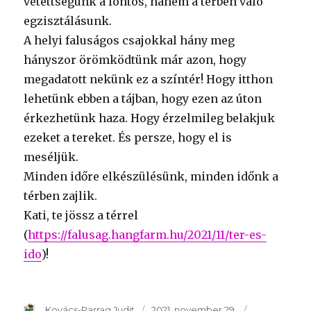
vetettségünk a fontos, hanem a térben való
egzisztálásunk.
A helyi faluságos csajokkal hány meg
hányszor örömködtünk már azon, hogy
megadatott nekünk ez a színtér! Hogy itthon
lehetünk ebben a tájban, hogy ezen az úton
érkezhetünk haza. Hogy érzelmileg belakjuk
ezeket a tereket. És persze, hogy el is
meséljük.
Minden időre elkészülésünk, minden időnk a
térben zajlik.
Kati, te jössz a térrel
(
https://falusag.hangfarm.hu/2021/11/ter-es-
ido
)!
Szerző
Kovács-Parrag Judit
Publikálva
2021. november 29.
Témakör