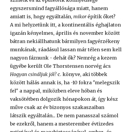
színeik és az épületeik könnyedsége
egyszersmind fagyállósága miatt, hanem
amiatt is, hogy egyáltalán,
mikor
építik őket?
A mi helyzetünk itt, a kontinentális éghajlaton
igazán kényelmes, április és november között
bátran nekiállhatunk bármilyen fagyérzékeny
munkának, ráadásul lassan már télen sem kell
nagyon fáznunk - dehát ők? Nemrég a kezem
ügyébe került Ole Thorstensen norvég ács
Hogyan csináljuk jól?
c. könyve, aki többek
között hálás annak is, ha -10 fokra "melegszik
fel" a nappal, miközben eleve hóban és
vaksötétben dolgozik hónapokon át, így kész
műve csak az év bizonyos szakaszaiban
látszik egyáltalán... De nem panasszal számol
be ezekről, hanem a mesterember évtizedes