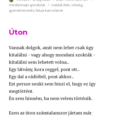
mindennapi gondolat
Kulcsszavak
családi élet
nőiség
gyereknevelés
falusi karcolatok
Úton
Vannak dolgok, amit nem lehet csak úgy
kitalálni - vagy ahogy mondani szokták -
kitalálni sem lehetett volna...
Egy látvány, kora reggel, pont ott...
Egy dal a rádióból, pont akkor...
Ezt persze senki sem hiszi el, hogy ez így
megtörtént.
Én sem hinném, ha nem velem történik.
Ezen az úton számtalanszor jártam már.