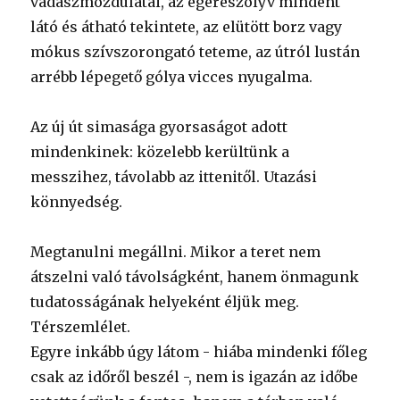
vadászmozdulatai, az egerészölyv mindent
látó és átható tekintete, az elütött borz vagy
mókus szívszorongató teteme, az útról lustán
arrébb lépegető gólya vicces nyugalma.
Az új út simasága gyorsaságot adott
mindenkinek: közelebb kerültünk a
messzihez, távolabb az ittenitől. Utazási
könnyedség.
Megtanulni megállni. Mikor a teret nem
átszelni való távolságként, hanem önmagunk
tudatosságának helyeként éljük meg.
Térszemlélet.
Egyre inkább úgy látom - hiába mindenki főleg
csak az időről beszél -, nem is igazán az időbe