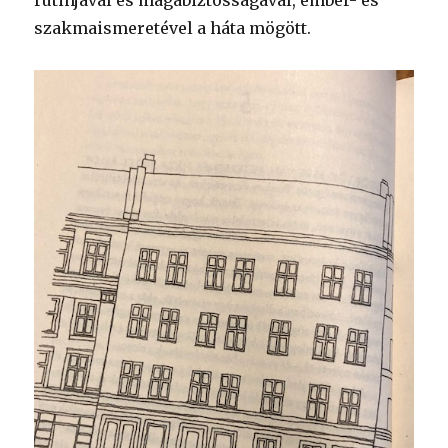
rutinjával és magabiztosságával, ember- és
szakmaismeretével a háta mögött.