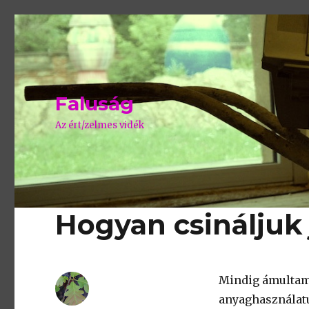
Faluság
Az ért/zelmes vidék
Hogyan csináljuk 
Mindig ámultam 
anyaghasználatu