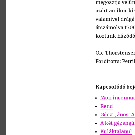
megosztja velün
azért amikor ki
valamivel drágáb
átszámolva 15.00
köztünk húzódó
Ole Thorstense
Fordította: Petr
Kapcsolódó be
Mon inconnu
Rend
Géczi János: A
A két gézengú
Kuláktalanul