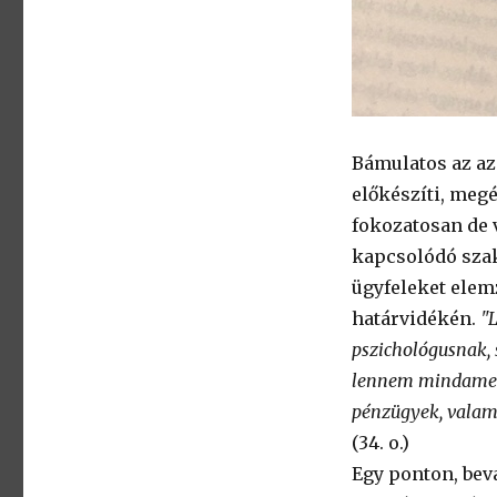
Bámulatos az az
előkészíti, meg
fokozatosan de v
kapcsolódó szak
ügyfeleket elem
határvidékén.
"
pszichológusnak, 
lennem mindamell
pénzügyek, valami
(34. o.)
Egy ponton, bev