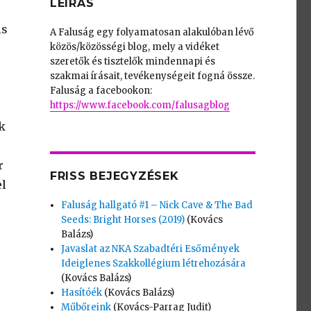
LEÍRÁS
is
A Faluság egy folyamatosan alakulóban lévő
közös/közösségi blog, mely a vidéket
szeretők és tisztelők mindennapi és
szakmai írásait, tevékenységeit fogná össze.
Faluság a facebookon:
https://www.facebook.com/falusagblog
k
r
FRISS BEJEGYZÉSEK
el
Faluság hallgató #1 – Nick Cave & The Bad
Seeds: Bright Horses (2019)
(Kovács
Balázs)
Javaslat az NKA Szabadtéri Esőmények
Ideiglenes Szakkollégium létrehozására
(Kovács Balázs)
Hasítóék
(Kovács Balázs)
Műbőreink
(Kovács-Parrag Judit)