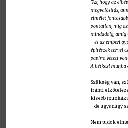
"Az, hogy az elké
megvalósítás, ann
elmélet fontosabb
pontatlan, míg az
mindaddig, amíg 
- és az emberi gy
építészek tervei 
papírra vetett vo
A kétkezi munka 
Szükség van, sz
iránti elkötelez
kisebb munkákat 
- de ugyanúgy sz
Nem tudok elmen