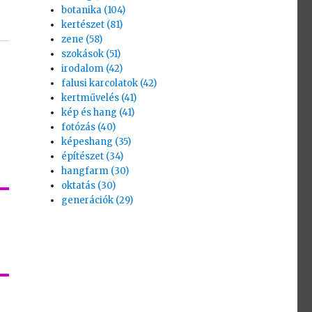
botanika (104)
kertészet (81)
zene (58)
szokások (51)
irodalom (42)
falusi karcolatok (42)
kertművelés (41)
kép és hang (41)
fotózás (40)
képeshang (35)
építészet (34)
hangfarm (30)
oktatás (30)
generációk (29)