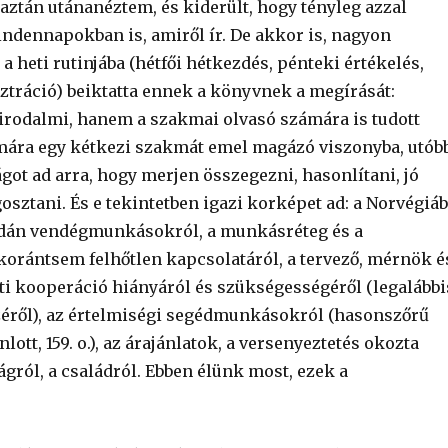
 aztán utánanéztem, és kiderült, hogy tényleg azzal
indennapokban is, amiről ír. De akkor is, nagyon
a heti rutinjába (hétfői hétkezdés, pénteki értékelés,
ztráció) beiktatta ennek a könyvnek a megírását:
rodalmi, hanem a szakmai olvasó számára is tudott
ámára egy kétkezi szakmát emel magázó viszonyba, utób
got ad arra, hogy merjen összegezni, hasonlítani, jó
sztani. És e tekintetben igazi korképet ad: a Norvégiá
 dán vendégmunkásokról, a munkásréteg és a
korántsem felhőtlen kapcsolatáról, a tervező, mérnök é
tti kooperáció hiányáról és szükségességéről (legalábbi
széről), az értelmiségi segédmunkásokról (hasonszőrű
lott, 159. o.), az árajánlatok, a versenyeztetés okozta
ágról, a családról. Ebben élünk most, ezek a