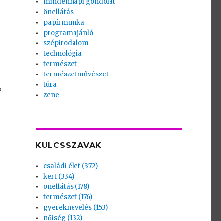
mindennapi gondolat
önellátás
papírmunka
r
programajánló
szépirodalom
technológia
természet
természetművészet
túra
,
zene
KULCSSZAVAK
családi élet (372)
kert (334)
önellátás (178)
természet (176)
gyereknevelés (153)
nőiség (132)