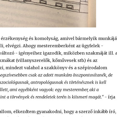
 érzékenység és komolyság, amivel bármelyik munkájá
éli, elvégzi. Ahogy mesteremberként az ügyfelek -
áltozó - igényeihez igazodik, miközben szakmáját ill. 
mákat (villanyszerelők, kőművesek stb.) és az
zi, mindezt valahol a szakkönyv és a szépirodalom
Legszívesebben csak az adott munkára összpontosítanék, de
szociológusnak, antropológusnak és történésznek is kell
ett, ami egyébként vagyok: egy mesterember, aki a
nt a törvények és rendeletek terén is kiismeri magát."
- írja
allom, elkezdtem gyanakodni, hogy a szerző inkább író,