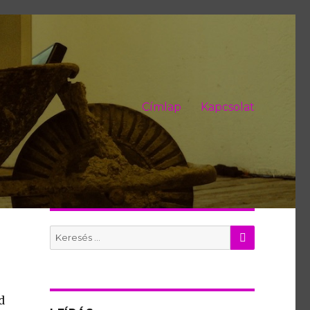
Címlap
Kapcsolat
KERES
Search
for:
d