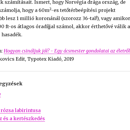
k számításait. Ismert, hogy Norvégia drága ország, de
2
számolja, hogy a 60m
-es tetőtérbeépítési projekt
b lesz 1 millió koronánál (szorozz 36-tal!), vagy amiko
0 ft-os átlagos óradíjjal számol, akkor érthetővé válik a
 hasadék.
n:
Hogyan csináljuk jól? - Egy ácsmester gondolatai az életről
ikovics Edit, Typotex Kiadó, 2019
jegyzések
e
 rózsa labirintusa
z és a kertészkedés