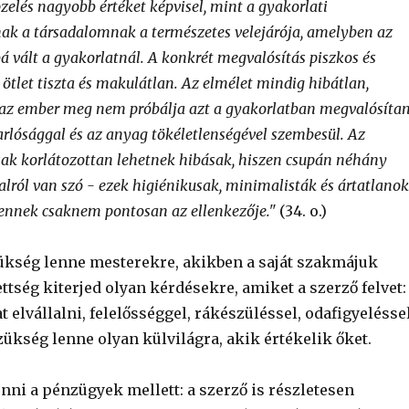
pzelés nagyobb értéket képvisel, mint a gyakorlati
ak a társadalomnak a természetes velejárója, amelyben az
á vált a gyakorlatnál. A konkrét megvalósítás piszkos és
 ötlet tiszta és makulátlan. Az elmélet mindig hibátlan,
az ember meg nem próbálja azt a gyakorlatban megvalósítan
arlósággal és az anyag tökéletlenségével szembesül. Az
csak korlátozottan lehetnek hibásak, hiszen csupán néhány
nalról van szó - ezek higiénikusak, minimalisták és ártatlanok
ennek csaknem pontosan az ellenkezője."
(34. o.)
ükség lenne mesterekre, akikben a saját szakmájuk
ettség kiterjed olyan kérdésekre, amiket a szerző felvet:
elvállalni, felelősséggel, rákészüléssel, odafigyelésse
ükség lenne olyan külvilágra, akik értékelik őket.
ni a pénzügyek mellett: a szerző is részletesen