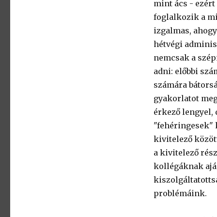
mint ács - ezért
foglalkozik a m
izgalmas, ahogy 
hétvégi adminis
nemcsak a szépi
adni: előbbi sz
számára bátorsá
gyakorlatot mego
érkező lengyel,
"fehéringesek" 
kivitelező közö
a kivitelező ré
kollégáknak aján
kiszolgáltatotts
problémáink.