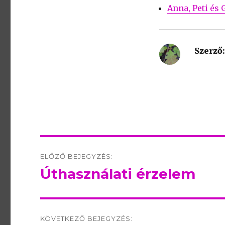
Anna, Peti és 
Szerző:
Post
ELŐZŐ BEJEGYZÉS:
navigation
Úthasználati érzelem
Előző
bejegyzés:
KÖVETKEZŐ BEJEGYZÉS: