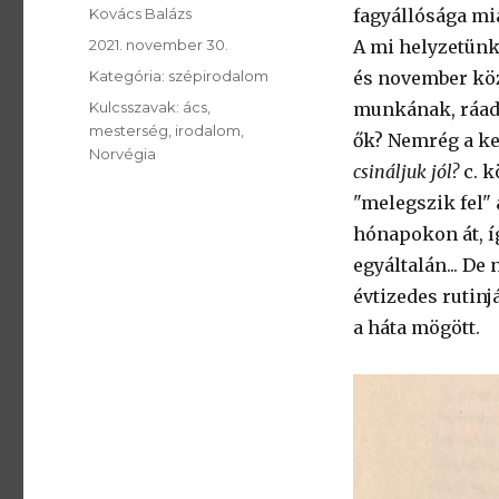
SzerzÅ
Kovács Balázs
fagyállósága mia
Közzétéve:
2021. november 30.
A mi helyzetünk 
Kategória:
Kategória:
szépirodalom
és november köz
Kulcsszavak:
Kulcsszavak:
ács
munkának, ráadá
mesterség
irodalom
ők? Nemrég a k
Norvégia
csináljuk jól?
c. k
"melegszik fel"
hónapokon át, í
egyáltalán... D
évtizedes rutin
a háta mögött.