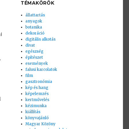
TÉMAKÖRÖK
állattartás
anyagok
botanika
dekoráció
i
digitális alkotás
divat
egészség
építészet
.
események
falusi karcolatok
film
gasztronómia
kép és hang
képelemzés
l
kertművelés
kézimunka
kiállítás
könyvajánló
Magyar Közöny