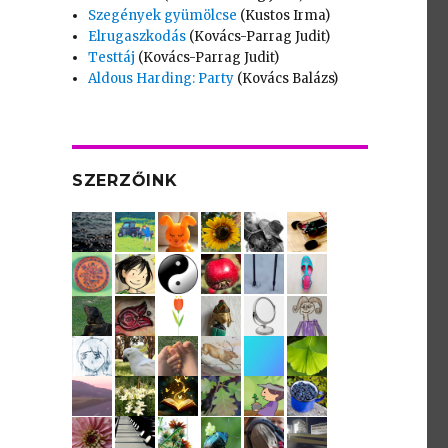
Szegények gyümölcse
(Kustos Irma)
Elrugaszkodás
(Kovács-Parrag Judit)
Testtáj
(Kovács-Parrag Judit)
Aldous Harding: Party
(Kovács Balázs)
SZERZŐINK