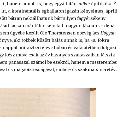
tt, hanem amiatt is, hogy egyáltalán,
mikor
építik őket?
itt, a kontinentális éghajlaton igazán kényelmes, ápril
ött bátran nekiállhatunk bármilyen fagyérzékeny
sul lassan már télen sem kell nagyon fáznunk - dehát
ezem ügyébe került Ole Thorstensen norvég ács
Hogyan
önyve, aki többek között hálás annak is, ha -10 fokra
 a nappal, miközben eleve hóban és vaksötétben dolgozi
gy kész műve csak az év bizonyos szakaszaiban látszik
e nem panasszal számol be ezekről, hanem a mesterembe
jával és magabiztosságával, ember- és szakmaismeretév