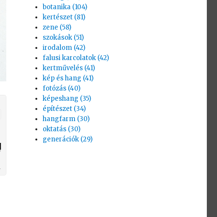
botanika (104)
kertészet (81)
zene (58)
szokások (51)
irodalom (42)
falusi karcolatok (42)
kertművelés (41)
kép és hang (41)
fotózás (40)
képeshang (35)
építészet (34)
hangfarm (30)
oktatás (30)
generációk (29)