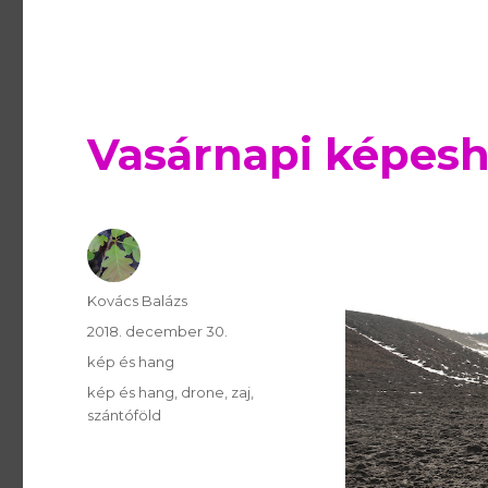
Vasárnapi képesh
Szerző
Kovács Balázs
Publikálva
2018. december 30.
Témakör
kép és hang
Kulcsszavak
kép és hang
drone
zaj
szántóföld