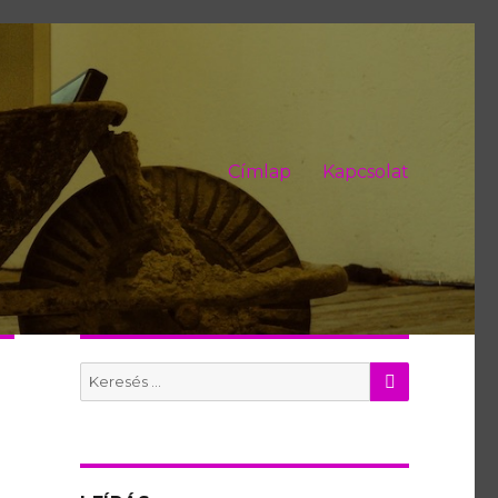
Címlap
Kapcsolat
KERES
Search
for: