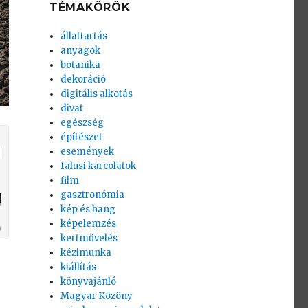
TÉMAKÖRÖK
állattartás
anyagok
botanika
dekoráció
digitális alkotás
divat
egészség
építészet
események
falusi karcolatok
film
gasztronómia
kép és hang
képelemzés
kertművelés
kézimunka
kiállítás
könyvajánló
Magyar Közöny