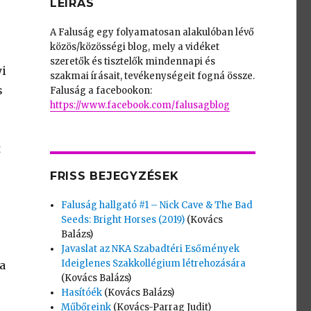
LEÍRÁS
A Faluság egy folyamatosan alakulóban lévő
közös/közösségi blog, mely a vidéket
szeretők és tisztelők mindennapi és
yi
szakmai írásait, tevékenységeit fogná össze.
s
Faluság a facebookon:
https://www.facebook.com/falusagblog
t
FRISS BEJEGYZÉSEK
Faluság hallgató #1 – Nick Cave & The Bad
Seeds: Bright Horses (2019)
(Kovács
Balázs)
Javaslat az NKA Szabadtéri Esőmények
Ideiglenes Szakkollégium létrehozására
a
(Kovács Balázs)
Hasítóék
(Kovács Balázs)
Műbőreink
(Kovács-Parrag Judit)