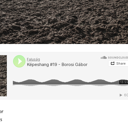
or
zs