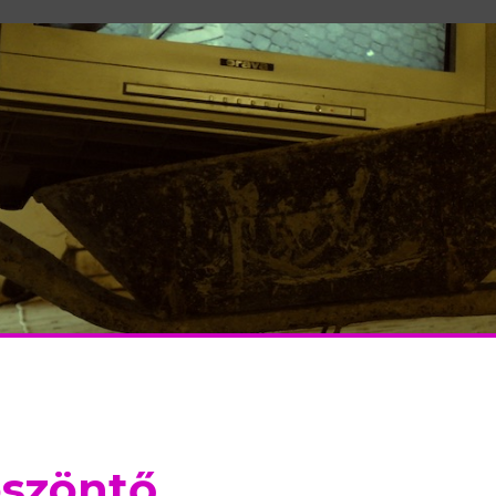
öszöntő