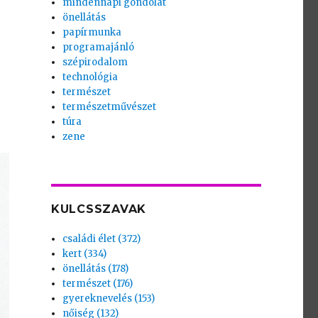
mindennapi gondolat
önellátás
papírmunka
programajánló
szépirodalom
technológia
természet
természetművészet
túra
zene
KULCSSZAVAK
családi élet (372)
kert (334)
önellátás (178)
természet (176)
gyereknevelés (153)
nőiség (132)