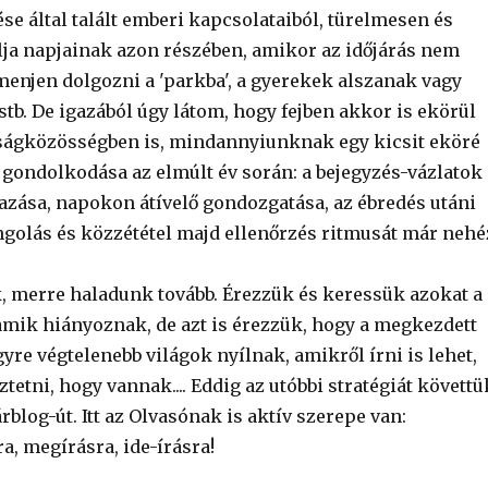
e által talált emberi kapcsolataiból, türelmesen és
a napjainak azon részében, amikor az időjárás nem
menjen dolgozni a 'parkba', a gyerekek alszanak vagy
tb. De igazából úgy látom, hogy fejben akkor is ekörül
luságközösségben is, mindannyiunknak egy kicsit eköré
s gondolkodása az elmúlt év során: a bejegyzés-vázlatok
zása, napokon átívelő gondozgatása, az ébredés utáni
golás és közzététel majd ellenőrzés ritmusát már nehé
, merre haladunk tovább. Érezzük és keressük azokat a
mik hiányoznak, de azt is érezzük, hogy a megkezdett
yre végtelenebb világok nyílnak, amikről írni is lehet,
tetni, hogy vannak.... Eddig az utóbbi stratégiát követtü
blog-út. Itt az Olvasónak is aktív szerepe van:
a, megírásra, ide-írásra!