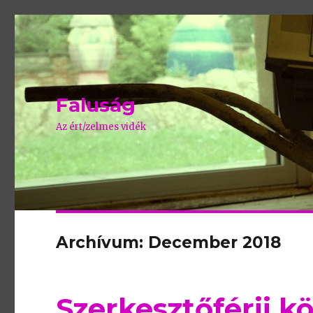
Faluság
Az ért/zelmes vidék
Archívum: December 2018
Szerkesztőférji k