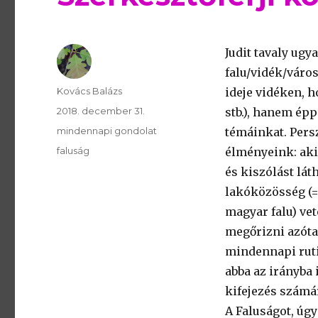
Judit tavaly ugy
falu/vidék/város
Szerző
Kovács Balázs
ideje vidéken, h
Publikálva
2018. december 31.
stb.), hanem épp
Témakör
mindennapi gondolat
témáinkat. Persz
Kulcsszavak
faluság
élményeink: aki
és kiszólást lát
lakóközösség (=f
magyar falu) vet
megőrizni azóta 
mindennapi ruti
abba az irányba 
kifejezés számá
A Faluságot, úgy