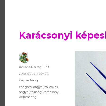
Karácsonyi képe
Szerző
Kovács-Parrag Judit
Publikálva
2018. december 24.
Témakör
kép és hang
Kulcsszavak
zongora
angyal
talicskás
angyal
faluság
karácsony
képeshang