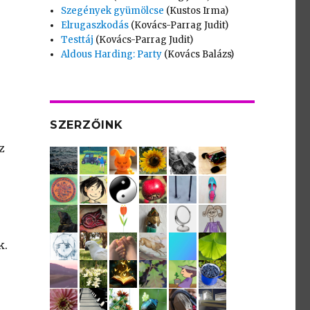
Szegények gyümölcse
(Kustos Irma)
Elrugaszkodás
(Kovács-Parrag Judit)
Testtáj
(Kovács-Parrag Judit)
Aldous Harding: Party
(Kovács Balázs)
SZERZŐINK
z
k.