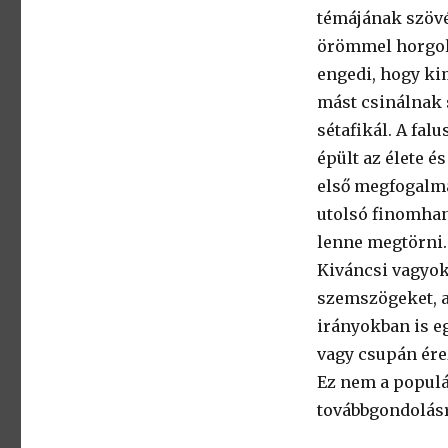
témájának szövés
örömmel horgolj
engedi, hogy ki
mást csinálnak s
sétafikál. A fa
épült az élete é
első megfogalma
utolsó finomhan
lenne megtörni.
Kiváncsi vagyok
szemszögeket, a
irányokban is eg
vagy csupán érez
Ez nem a populár
továbbgondolásr