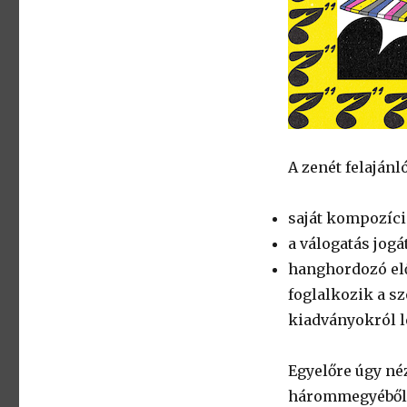
A zenét felajánl
saját kompozíció
a válogatás jogá
hanghordozó elő
foglalkozik a sz
kiadványokról le
Egyelőre úgy néz
hárommegyéből, r