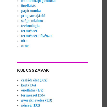
mindennapi gondolat
önellátás
papírmunka
programajánló
szépirodalom
technológia
természet
természetművészet
túra
zene
KULCSSZAVAK
családi élet (372)
kert (334)
önellátás (178)
természet (176)
gyereknevelés (153)
nőiség (132)