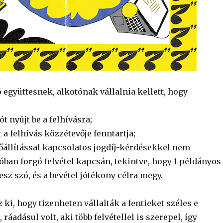
ó együttesnek, alkotónak vállalnia kellett, hogy
t nyújt be a felhívásra;
t a felhívás közzétevője fenntartja;
állítással kapcsolatos jogdíj-kérdésekkel nem
óban forgó felvétel kapcsán, tekintve, hogy 1 példányos
sz szó, és a bevétel jótékony célra megy.
 ki, hogy tizenheten vállalták a fentieket széles e
áadásul volt, aki több felvétellel is szerepel, így