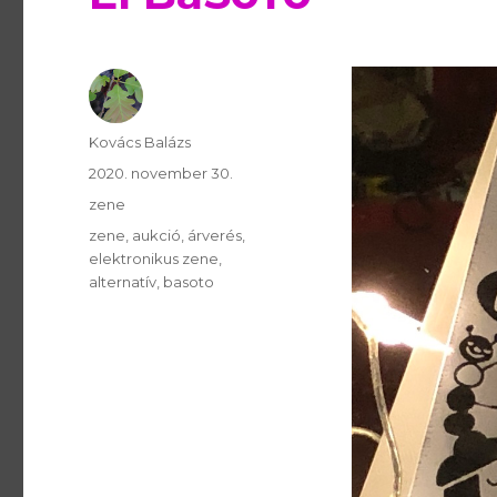
Szerző
Kovács Balázs
Publikálva
2020. november 30.
Témakör
zene
Kulcsszavak
zene
aukció
árverés
elektronikus zene
alternatív
basoto