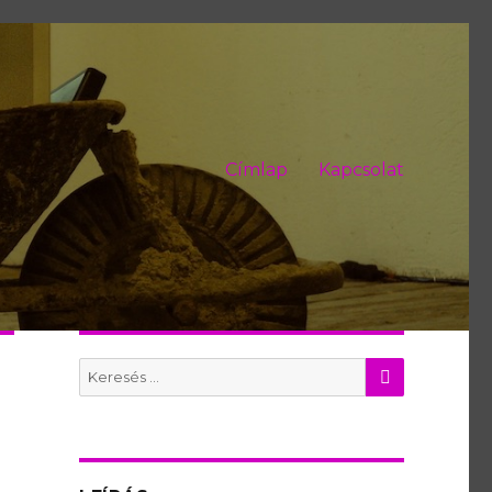
Címlap
Kapcsolat
KERES
Search
for: