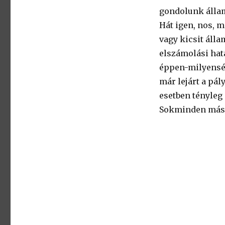
gondolunk állam
Hát igen, nos, 
vagy kicsit álla
elszámolási hatá
éppen-milyenség
már lejárt a pál
esetben tényleg
Sokminden másról