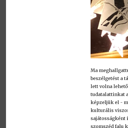
Ma meghallgattu
beszélgetést a tá
lett volna lehe
tudatalattinkat 
képzeljük el - m
kulturális visz
sajátosságként 
szomszéd falu k