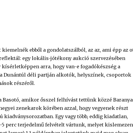
kiemelnék ebből a gondolatszálból, az az, ami épp az o
reflektál: egy lokális-jótékony aukció szervezésében
 kísérletképpen arra, hogy van-e fogadókészség a
 Dunántúl déli partján alkotók, helyszínek, csoportok
ások részéről.
a Basotó, amikor ősszel felhívást tettünk közzé Baranya
egyei zenekarok körében azzal, hogy vegyenek részt
ú kiadványsorozatban. Egy vagy több, eddig kiadatlan,
5 perc terjedelmű felvételt vártunk, melyet kislemezen
xpet lemez) 1-1 példányban jelentetünk majd meg olyan