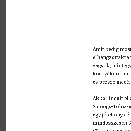
Amit pedig most 
elhangzottakra 
vagyok, mintegy
környékünkön, a
és persze mecén
Akkor indult el 
Somogy-Tolna-m
egy jótékony cél
mindösszesen 3-
(7" vinil vagy a