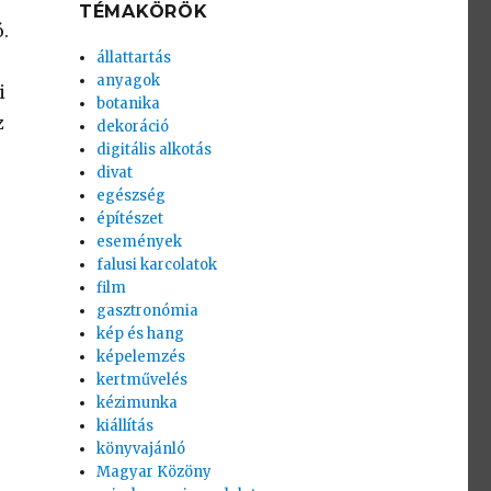
TÉMAKÖRÖK
.
állattartás
anyagok
i
botanika
z
dekoráció
digitális alkotás
divat
egészség
építészet
események
falusi karcolatok
film
gasztronómia
kép és hang
képelemzés
kertművelés
kézimunka
kiállítás
könyvajánló
Magyar Közöny