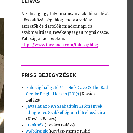
LEÍRÁS
A Faluság egy folyamatosan alakulóban lévő
közös/közösségi blog, mely a vidéket
szeretők és tisztelők mindennapi és
szakmai írásait, tevékenységeit fogná össze.
Faluság a facebookon:
https://www.facebook.com/falusagblog
FRISS BEJEGYZÉSEK
Faluság hallgató #1 – Nick Cave & The Bad
Seeds: Bright Horses (2019)
(Kovács
Balázs)
Javaslat az NKA Szabadtéri Esőmények
Ideiglenes Szakkollégium létrehozására
(Kovács Balázs)
Hasítóék
(Kovács Balázs)
Műbőreink
(Kovács-Parrag Judit)