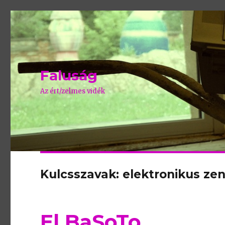
Faluság
Az ért/zelmes vidék
Kulcsszavak: elektronikus ze
El BaSoTo