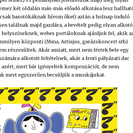
emez két oldalán más-más előadó alkotása lesz hallható
csak basotókáknak hívom őket) aztán a holnap induló
en találnak majd gazdára, a bevételt pedig olyan alkotó
helyszíneknek, webes portáloknak ajánljuk fel, akik a
emmilyen központi (Mma, Artisjus, garázskoncert stb.)
m részesültek. Akár amiatt, mert nem fértek bele egy
zámára alkotott feltételnek, akár a fenti pályázati dac
p azért, mert bár igényeltek kompenzációt, de nem
ak mert egyszerűen becsüljük a munkájukat.