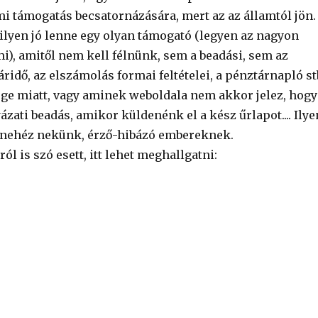
i támogatás becsatornázására, mert az az államtól jön.
milyen jó lenne egy olyan támogató (legyen az nagyon
mi), amitől nem kell félnünk, sem a beadási, sem az
ridő, az elszámolás formai feltételei, a pénztárnapló st
e miatt, vagy aminek weboldala nem akkor jelez, hogy
yázati beadás, amikor küldenénk el a kész űrlapot.... Ilye
 nehéz nekünk, érző-hibázó embereknek.
 is szó esett, itt lehet meghallgatni: