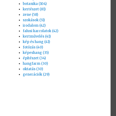
botanika (104)
kertészet (81)
zene (58)
szokások (51)
irodalom (42)
falusi karcolatok (42)
kertművelés (41)
kép és hang (41)
fotózás (40)
képeshang (35)
építészet (34)
hangfarm (30)
oktatás (30)
generációk (29)