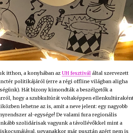
k itthon, a konyhában az
UH fesztivál
által szervezett
nctér politikájáról (erre a régi offline világban aligha
tőségünk). Hát bizony kimondták a beszélgetők a
arról, hogy a szubkultúrát voltaképpen ellenkultúrakén
iközben lehetne az is, amit a neve jelent: egy nagyobb
onyrendszer al-egysége! De valami fura regionális
inkább szolidárisak vagyunk a távollévőkkel mint a
iskocsmájával, ugyanakkor már pusztán azért nem is