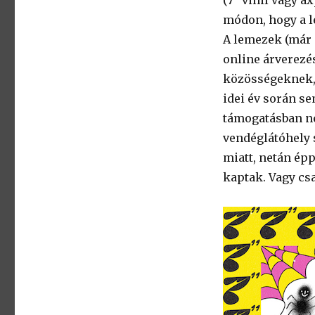
módon, hogy a l
A lemezek (már 
online árverezés
közösségeknek, 
idei év során s
támogatásban ne
vendéglátóhely s
miatt, netán ép
kaptak. Vagy cs