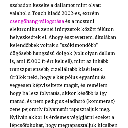
szabadon kezelte a dallamot mint olyat:
valahol a Touch kiadó 2002-es, extrém
csengőhang-válogatása
és a mostani
elektronikus zenei irányzatok között félúton
helyezkedtek el. Ahogy észrevettem, általában
kelendőbbek voltak a "szókimondóbb",
dögösebb hangzású dolgok (volt olyan dallam
is, ami 15.000 ft-ért kelt el!), mint az inkább
transzparensebb, cizelláltabb kísérletek.
Örülök neki, hogy e két pólus egyaránt és
vegyesen képviseltette magát, és remélem,
hogy ha lesz folytatás, akkor később is így
marad, és nem pedig az eladható (kommersz)
zene pejoratív folyamatát tapasztaljuk meg.
Nyilván akkor is érdemes végigjárni ezeket a
lépcsőfokokat, hogy megtapasztaljuk kicsiben