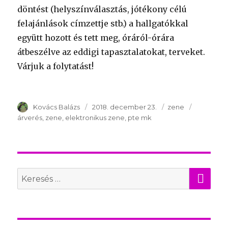
döntést (helyszínválasztás, jótékony célú
felajánlások címzettje stb.) a hallgatókkal
együtt hozott és tett meg, óráról-órára
átbeszélve az eddigi tapasztalatokat, terveket.
Várjuk a folytatást!
Szerző
Kovács Balázs
Publikálva
2018. december 23.
Témakör
zene
Kulcsszav
árverés
zene
elektronikus zene
pte mk
KER
Search
for: