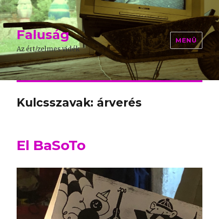
Faluság
MENÜ
Az ért/zelmes vidék
Kulcsszavak: árverés
El BaSoTo