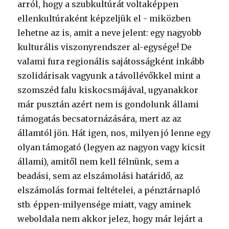
arról, hogy a szubkultúrát voltaképpen
ellenkultúraként képzeljük el - miközben
lehetne az is, amit a neve jelent: egy nagyobb
kulturális viszonyrendszer al-egysége! De
valami fura regionális sajátosságként inkább
szolidárisak vagyunk a távollévőkkel mint a
szomszéd falu kiskocsmájával, ugyanakkor
már pusztán azért nem is gondolunk állami
támogatás becsatornázására, mert az az
államtól jön. Hát igen, nos, milyen jó lenne egy
olyan támogató (legyen az nagyon vagy kicsit
állami), amitől nem kell félnünk, sem a
beadási, sem az elszámolási határidő, az
elszámolás formai feltételei, a pénztárnapló
stb. éppen-milyensége miatt, vagy aminek
weboldala nem akkor jelez, hogy már lejárt a