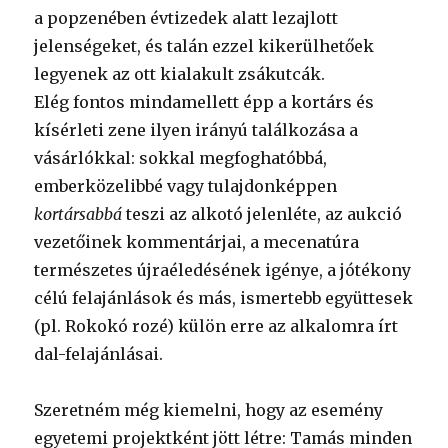
a popzenében évtizedek alatt lezajlott
jelenségeket, és talán ezzel kikerülhetőek
legyenek az ott kialakult zsákutcák.
Elég fontos mindamellett épp a kortárs és
kísérleti zene ilyen irányú találkozása a
vásárlókkal: sokkal megfoghatóbbá,
emberközelibbé vagy tulajdonképpen
kortársabbá
teszi az alkotó jelenléte, az aukció
vezetőinek kommentárjai, a mecenatúra
természetes újraéledésének igénye, a jótékony
célú felajánlások és más, ismertebb együttesek
(pl. Rokokó rozé) külön erre az alkalomra írt
dal-felajánlásai.
Szeretném még kiemelni, hogy az esemény
egyetemi projektként jött létre: Tamás minden