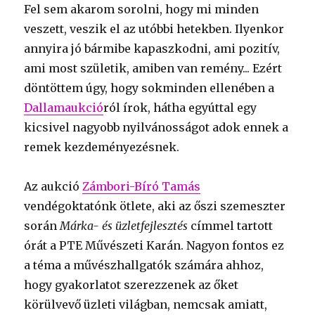
Fel sem akarom sorolni, hogy mi minden
veszett, veszik el az utóbbi hetekben. Ilyenkor
annyira jó bármibe kapaszkodni, ami pozitív,
ami most születik, amiben van remény... Ezért
döntöttem úgy, hogy sokminden ellenében a
Dallamaukció
ról írok, hátha egyúttal egy
kicsivel nagyobb nyilvánosságot adok ennek a
remek kezdeményezésnek.
Az aukció
Zámbori-Bíró Tamás
vendégoktatónk ötlete, aki az őszi szemeszter
során
Márka- és üzletfejlesztés
címmel tartott
órát a PTE Művészeti Karán. Nagyon fontos ez
a téma a művészhallgatók számára ahhoz,
hogy gyakorlatot szerezzenek az őket
körülvevő üzleti világban, nemcsak amiatt,