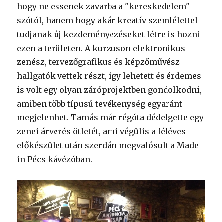
hogy ne essenek zavarba a "kereskedelem"
szótól, hanem hogy akár kreatív szemlélettel
tudjanak új kezdeményezéseket létre is hozni
ezen a területen. A kurzuson elektronikus
zenész, tervezőgrafikus és képzőművész
hallgatók vettek részt, így lehetett és érdemes
is volt egy olyan záróprojektben gondolkodni,
amiben több típusú tevékenység egyaránt
megjelenhet. Tamás már régóta dédelgette egy
zenei árverés ötletét, ami végülis a féléves
előkészület után szerdán megvalósult a Made
in Pécs kávézóban.