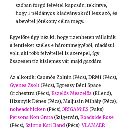
szóban forgó felvétel kapcsán, tekintve,
hogy 1 példányos kiadványokról lesz szó, és
a bevétel jótékony célra megy.
Egyelőre úgy néz ki, hogy tizenheten vállalták
a fentieket széles e hárommegyéből, ráadásul
volt, aki több felvétellel is szerepel, így
összesen tíz kislemez vár majd gazdára.
Az alkotók: Csomós Zoltán (Pécs), DRM1 (Pécs),
Gyenes Zsolt
(Pécs), Egressy Béni Space
Orchesttra (Pécs),
Eszelős Meszelős
(Ellend),
Hizsnyik Dénes (Pécs), Maljusin Mihály (Pécs),
noheadchicken
(Pécs),
ORIGAMiES
(Paks),
Persona Non Grata
(Szigetvár),
Roadside Rose
(Pécs),
Szintis Kati Band
(Pécs),
VLAMAER