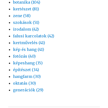
botanika (104)
kertészet (81)
zene (58)
szokások (51)
irodalom (42)
falusi karcolatok (42)
kertművelés (41)
kép és hang (41)
fotózás (40)
képeshang (35)
építészet (34)
hangfarm (30)
oktatás (30)
generációk (29)