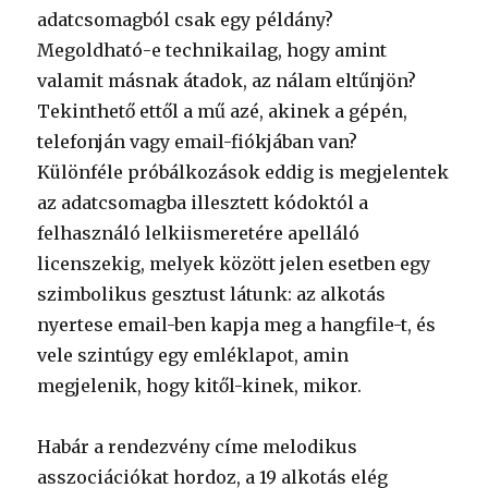
adatcsomagból csak egy példány?
Megoldható-e technikailag, hogy amint
valamit másnak átadok, az nálam eltűnjön?
Tekinthető ettől a mű azé, akinek a gépén,
telefonján vagy email-fiókjában van?
Különféle próbálkozások eddig is megjelentek
az adatcsomagba illesztett kódoktól a
felhasználó lelkiismeretére apelláló
licenszekig, melyek között jelen esetben egy
szimbolikus gesztust látunk: az alkotás
nyertese email-ben kapja meg a hangfile-t, és
vele szintúgy egy emléklapot, amin
megjelenik, hogy kitől-kinek, mikor.
Habár a rendezvény címe melodikus
asszociációkat hordoz, a 19 alkotás elég