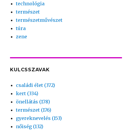
technológia
természet
természetművészet
túra
zene
KULCSSZAVAK
családi élet (372)
kert (334)
önellátás (178)
természet (176)
gyereknevelés (153)
nőiség (132)