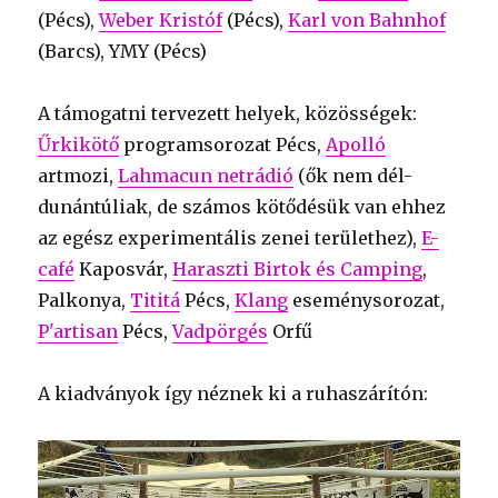
(Pécs),
Weber Kristóf
(Pécs),
Karl von Bahnhof
(Barcs), YMY (Pécs)
A támogatni tervezett helyek, közösségek:
Űrkikötő
programsorozat Pécs,
Apolló
artmozi,
Lahmacun netrádió
(ők nem dél-
dunántúliak, de számos kötődésük van ehhez
az egész experimentális zenei területhez),
E-
café
Kaposvár,
Haraszti Birtok és Camping
,
Palkonya,
Tititá
Pécs,
Klang
eseménysorozat,
P'artisan
Pécs,
Vadpörgés
Orfű
A kiadványok így néznek ki a ruhaszárítón: