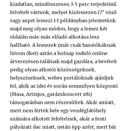
kiadatlan, mindösszesen 3-5 perc terjedelmű
felvételt vártunk, melyet kislemezen (7" vinil
vagy axpet lemez) 1-1 példányban jelentetünk
majd meg olyan módon, hogy a lemez két
oldalán más-más előadó alkotása lesz
hallható. A lemezek (már csak basotókáknak
hívom őket) aztán a holnap induló online
árverezésen találnak majd gazdára, a bevételt
pedig olyan alkotói közösségeknek,
helyszíneknek, webes portáloknak ajánljuk
fel, akik az idei év során semmilyen központi
(Mma, Artisjus, garázskoncert stb.)
támogatásban nem részesültek. Akár amiatt,
mert nem fértek bele egy vendéglátóhely
számára alkotott feltételnek, akár a fenti
pályázati dac miatt, netán épp azért, mert bár