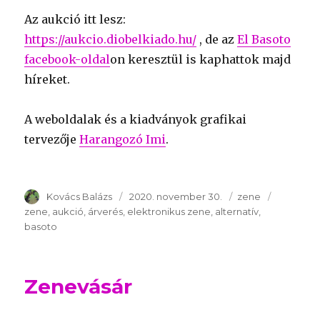
Az aukció itt lesz:
https://aukcio.diobelkiado.hu/
, de az
El Basoto
facebook-oldal
on keresztül is kaphattok majd
híreket.
A weboldalak és a kiadványok grafikai
tervezője
Harangozó Imi
.
Szerző
Kovács Balázs
Publikálva
2020. november 30.
Témakör
zene
Kulcssza
zene
aukció
árverés
elektronikus zene
alternatív
basoto
Zenevásár