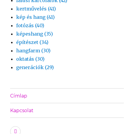
falusi karcolatok (42)
kertművelés (41)
kép és hang (41)
fotózás (40)
képeshang (35)
építészet (34)
hangfarm (30)
oktatás (30)
generációk (29)
Címlap
Kapcsolat