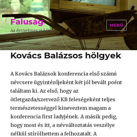
Faluság
MENÜ
Az ért/zelmes vidék
Kovács Balázsos hölgyek
A Kovács Balázsok konferencia első számú
névcsere ügyintézőjeként két jól bevált poént
találtam ki. Az első, hogy az
ötletgazda/szervező KB feleségeként teljes
természetességgel kineveztem magam a
konferencia first ladyjének. A másik pedig,
hogy most és itt, a névváltoztatás veszélye
nélkül stírölhettem a felhozatalt. A