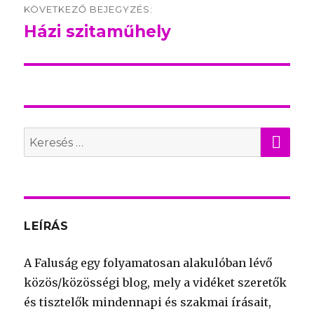
KÖVETKEZŐ BEJEGYZÉS:
Házi szitaműhely
Következő
bejegyzés:
KER
Search
for:
LEÍRÁS
A Faluság egy folyamatosan alakulóban lévő
közös/közösségi blog, mely a vidéket szeretők
és tisztelők mindennapi és szakmai írásait,