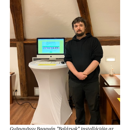
Gyöngyössy Bagaván "Balázsok" installációja az