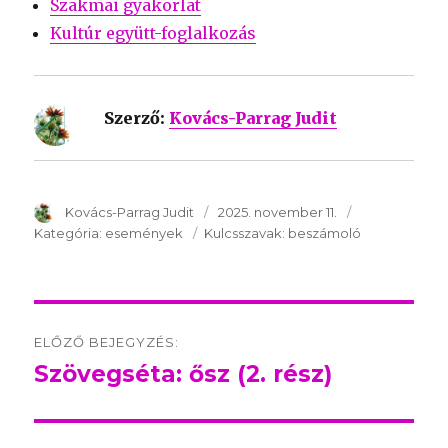
Szakmai gyakorlat
Kultúr együtt-foglalkozás
Szerző:
Kovács-Parrag Judit
SzerzÅ
Kovács-Parrag Judit
Közzétéve:
2025. november 11.
Kategória:
Kategória:
események
Kulcsszavak:
Kulcsszavak:
beszámoló
Post
ELŐZŐ BEJEGYZÉS:
navigation
Szövegséta: ősz (2. rész)
Előző
bejegyzés: