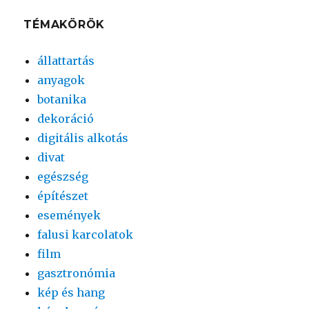
TÉMAKÖRÖK
állattartás
anyagok
botanika
dekoráció
digitális alkotás
divat
egészség
építészet
események
falusi karcolatok
film
gasztronómia
kép és hang