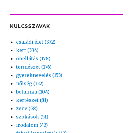
KULCSSZAVAK
családi élet (372)
kert (334)
önellátás (178)
természet (176)
gyereknevelés (153)
nőiség (132)
botanika (104)
kertészet (81)
zene (58)
szokások (51)
irodalom (42)