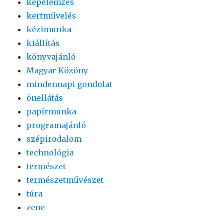
képelemzés
kertművelés
kézimunka
kiállítás
könyvajánló
Magyar Közöny
mindennapi gondolat
önellátás
papírmunka
programajánló
szépirodalom
technológia
természet
természetművészet
túra
zene