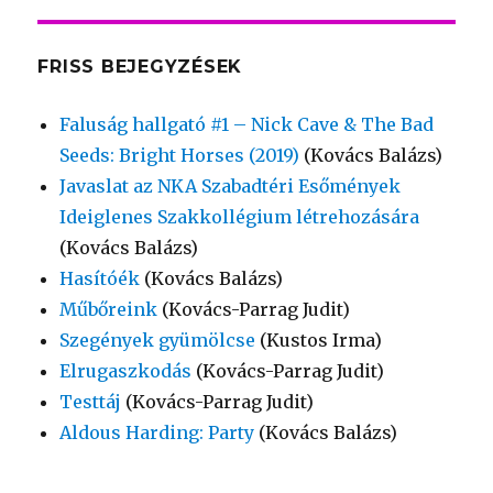
FRISS BEJEGYZÉSEK
Faluság hallgató #1 – Nick Cave & The Bad
Seeds: Bright Horses (2019)
(Kovács Balázs)
Javaslat az NKA Szabadtéri Esőmények
Ideiglenes Szakkollégium létrehozására
(Kovács Balázs)
Hasítóék
(Kovács Balázs)
Műbőreink
(Kovács-Parrag Judit)
Szegények gyümölcse
(Kustos Irma)
Elrugaszkodás
(Kovács-Parrag Judit)
Testtáj
(Kovács-Parrag Judit)
Aldous Harding: Party
(Kovács Balázs)