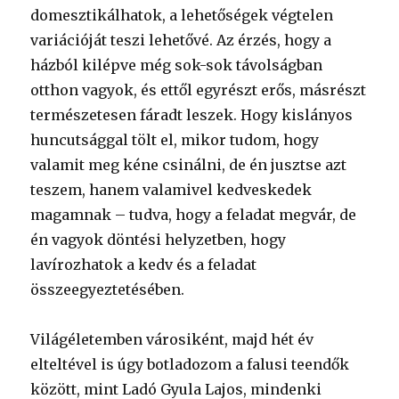
domesztikálhatok, a lehetőségek végtelen
variációját teszi lehetővé. Az érzés, hogy a
házból kilépve még sok-sok távolságban
otthon vagyok, és ettől egyrészt erős, másrészt
természetesen fáradt leszek. Hogy kislányos
huncutsággal tölt el, mikor tudom, hogy
valamit meg kéne csinálni, de én jusztse azt
teszem, hanem valamivel kedveskedek
magamnak – tudva, hogy a feladat megvár, de
én vagyok döntési helyzetben, hogy
lavírozhatok a kedv és a feladat
összeegyeztetésében.
Világéletemben városiként, majd hét év
elteltével is úgy botladozom a falusi teendők
között, mint Ladó Gyula Lajos, mindenki