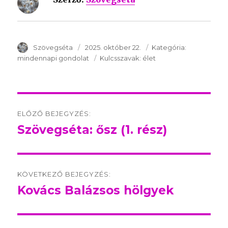
SzerzÅ
Szövegséta
Közzétéve:
2025. október 22.
Kategória:
Kategória:
mindennapi gondolat
Kulcsszavak:
Kulcsszavak:
élet
Post
ELŐZŐ BEJEGYZÉS:
navigation
Szövegséta: ősz (1. rész)
Előző
bejegyzés:
KÖVETKEZŐ BEJEGYZÉS:
Kovács Balázsos hölgyek
Következő
bejegyzés: