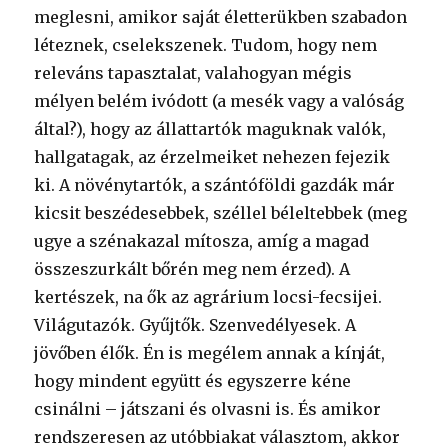
meglesni, amikor saját életterükben szabadon
léteznek, cselekszenek. Tudom, hogy nem
releváns tapasztalat, valahogyan mégis
mélyen belém ivódott (a mesék vagy a valóság
által?), hogy az állattartók maguknak valók,
hallgatagak, az érzelmeiket nehezen fejezik
ki. A növénytartók, a szántóföldi gazdák már
kicsit beszédesebbek, széllel béleltebbek (meg
ugye a szénakazal mítosza, amíg a magad
összeszurkált bőrén meg nem érzed). A
kertészek, na ők az agrárium locsi-fecsijei.
Világutazók. Gyűjtők. Szenvedélyesek. A
jövőben élők. Én is megélem annak a kínját,
hogy mindent együtt és egyszerre kéne
csinálni – játszani és olvasni is. És amikor
rendszeresen az utóbbiakat választom, akkor