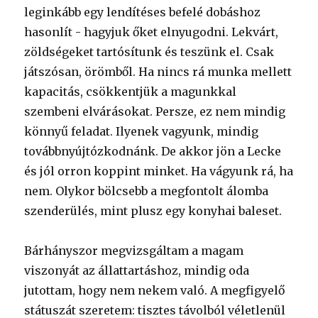
leginkább egy lendítéses befelé dobáshoz
hasonlít - hagyjuk őket elnyugodni. Lekvárt,
zöldségeket tartósítunk és teszünk el. Csak
játszósan, örömből. Ha nincs rá munka mellett
kapacitás, csökkentjük a magunkkal
szembeni elvárásokat. Persze, ez nem mindig
könnyű feladat. Ilyenek vagyunk, mindig
továbbnyújtózkodnánk. De akkor jön a Lecke
és jól orron koppint minket. Ha vágyunk rá, ha
nem. Olykor bölcsebb a megfontolt álomba
szenderülés, mint plusz egy konyhai baleset.
Bárhányszor megvizsgáltam a magam
viszonyát az állattartáshoz, mindig oda
jutottam, hogy nem nekem való. A megfigyelő
státuszát szeretem: tisztes távolból véletlenül