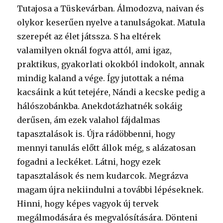
Tutajosa a Tüskevárban. Álmodozva, naivan és
olykor keserűen nyelve a tanulságokat. Matula
szerepét az élet játssza. S ha eltérek
valamilyen oknál fogva attól, ami igaz,
praktikus, gyakorlati okokból indokolt, annak
mindig kaland a vége. Így jutottak a néma
kacsáink a kút tetejére, Nándi a kecske pedig a
hálószobánkba. Anekdotázhatnék sokáig
derűsen, ám ezek valahol fájdalmas
tapasztalások is. Újra rádöbbenni, hogy
mennyi tanulás előtt állok még, s alázatosan
fogadni a leckéket. Látni, hogy ezek
tapasztalások és nem kudarcok. Megrázva
magam újra nekiindulni a további lépéseknek.
Hinni, hogy képes vagyok új tervek
megálmodására és megvalósítására. Dönteni