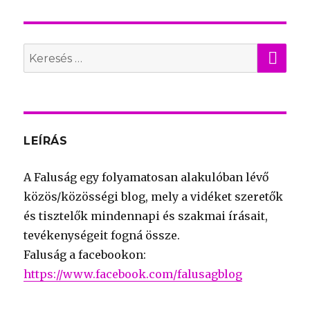
KER
Search
for:
LEÍRÁS
A Faluság egy folyamatosan alakulóban lévő
közös/közösségi blog, mely a vidéket szeretők
és tisztelők mindennapi és szakmai írásait,
tevékenységeit fogná össze.
Faluság a facebookon:
https://www.facebook.com/falusagblog