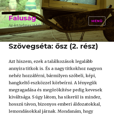
Faluság
MENÜ
Az ért/zelmes vidék
Szövegséta: ősz (2. rész)
Azt hiszem, ezek a találkozások legalább
annyira titkok is. És a nagy titkokhoz nagyon
nehéz hozzáférni, bármilyen szóbeli, képi,
hangkeltő eszközzel körbeírni. A lényegük
megragadása és megörökítése pedig kevesek
kiváltsága. S úgy látom, ha sikerül is mindez,
hosszú távon, bizonyos emberi áldozatokkal,
lemondásokkal járnak. Mondanám, hogy