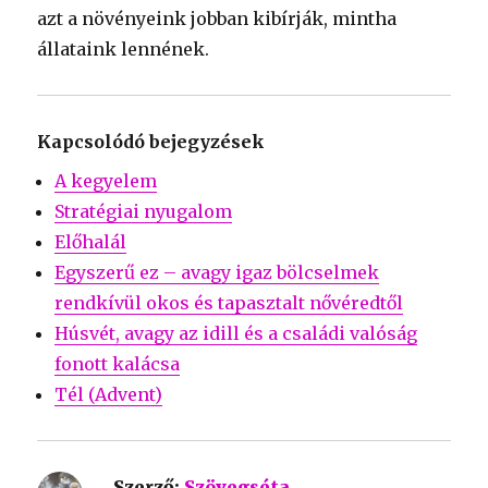
azt a növényeink jobban kibírják, mintha
állataink lennének.
Kapcsolódó bejegyzések
A kegyelem
Stratégiai nyugalom
Előhalál
Egyszerű ez – avagy igaz bölcselmek
rendkívül okos és tapasztalt nővéredtől
Húsvét, avagy az idill és a családi valóság
fonott kalácsa
Tél (Advent)
Szerző:
Szövegséta