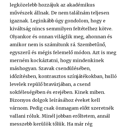
legközelebb hozzájuk az akadémikus
művészek állnak. De nem találnám teljesen
igaznak. Leginkább úgy gondolom, hogy e
kiváltság nincs semmilyen feltételhez kötve.
Olyankor és onnan világlik meg, ahonnan és
amikor nem is számítunk rá. Szembetűnő,
egyszerű és mégis felemelő módon. Azt is meg
merném kockáztatni, hogy mindenkinek
máshogyan. Szavak csendülésében,
időzítésben, kontrasztos színjátékokban, hulló
levelek repülő bravúrjában, a csend
sokféleségében és erejében. Kinek miben.
Bizonyos dolgok leírásához éveket kell
várnom. Pedig csak önmagam előtt szeretnék
vallani róluk. Minél jobban erőltetem, annál
messzebb kerülök tőlük. Ha már rég