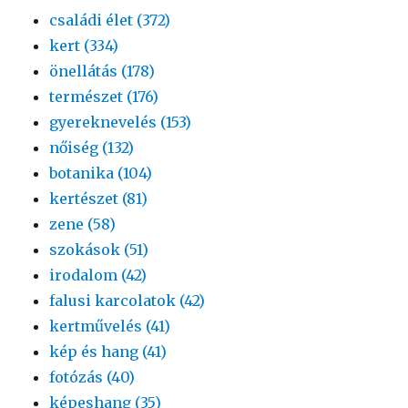
családi élet (372)
kert (334)
önellátás (178)
természet (176)
gyereknevelés (153)
nőiség (132)
botanika (104)
kertészet (81)
zene (58)
szokások (51)
irodalom (42)
falusi karcolatok (42)
kertművelés (41)
kép és hang (41)
fotózás (40)
képeshang (35)