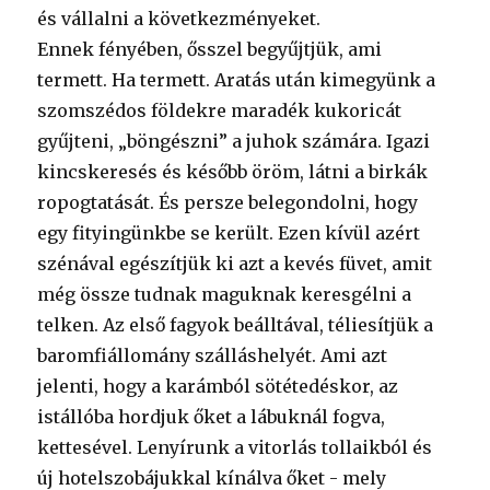
és vállalni a következményeket.
Ennek fényében, ősszel begyűjtjük, ami
termett. Ha termett. Aratás után kimegyünk a
szomszédos földekre maradék kukoricát
gyűjteni, „böngészni” a juhok számára. Igazi
kincskeresés és később öröm, látni a birkák
ropogtatását. És persze belegondolni, hogy
egy fityingünkbe se került. Ezen kívül azért
szénával egészítjük ki azt a kevés füvet, amit
még össze tudnak maguknak keresgélni a
telken. Az első fagyok beálltával, téliesítjük a
baromfiállomány szálláshelyét. Ami azt
jelenti, hogy a karámból sötétedéskor, az
istállóba hordjuk őket a lábuknál fogva,
kettesével. Lenyírunk a vitorlás tollaikból és
új hotelszobájukkal kínálva őket - mely