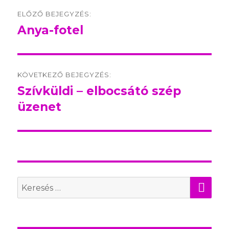
Post
ELŐZŐ BEJEGYZÉS:
navigation
Anya-fotel
Előző
bejegyzés:
KÖVETKEZŐ BEJEGYZÉS:
Szívküldi – elbocsátó szép
Következő
üzenet
bejegyzés:
KER
Search
for: