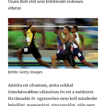
Usain Bolt elől sem feltétlenül érdemes
elfutni.
forrás: Getty images
Amióta ezt olvastam, azóta sokkal
öntudatosabban választom én ezt a módszert.
Ha támadás ér: egyszerűen nem kell mindenbe
beleállni, magyarázni, visszaszólni, elég nem