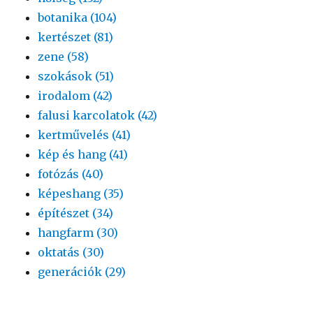
botanika (104)
kertészet (81)
zene (58)
szokások (51)
irodalom (42)
falusi karcolatok (42)
kertművelés (41)
kép és hang (41)
fotózás (40)
képeshang (35)
építészet (34)
hangfarm (30)
oktatás (30)
generációk (29)