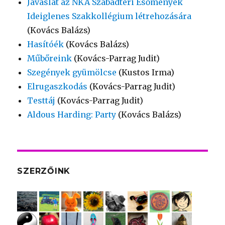
Javaslat az NKA Szabadtéri Esőmények
Ideiglenes Szakkollégium létrehozására
(Kovács Balázs)
Hasítóék
(Kovács Balázs)
Műbőreink
(Kovács-Parrag Judit)
Szegények gyümölcse
(Kustos Irma)
Elrugaszkodás
(Kovács-Parrag Judit)
Testtáj
(Kovács-Parrag Judit)
Aldous Harding: Party
(Kovács Balázs)
SZERZŐINK