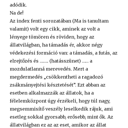
adódik.
Na de!
Az index fenti sorozatában (Ma is tanultam
valamit) volt egy cikk, aminek az volt a
lényege tömören és röviden, hogy az
állatvilágban, ha támadás ér, akkor négy
védekezési formáció van: a támadás, a futás, az
elrejtőzés és …….. (hatásszünet) …… a
mozdulatlanná merevedés. Mert a
megdermedés „csökkentheti a ragadozó
zsákmányejtési késztetését”. Ezt abban az
esetben alkalmazzák az állatok, ha a
félelemközpont úgy érzékeli, hogy túl nagy,
megsemmisítő veszély leselkedik rájuk, ami
esetleg sokkal gyorsabb, erősebb, mint ők. Az
állatvilágban ez az az eset, amikor az állat