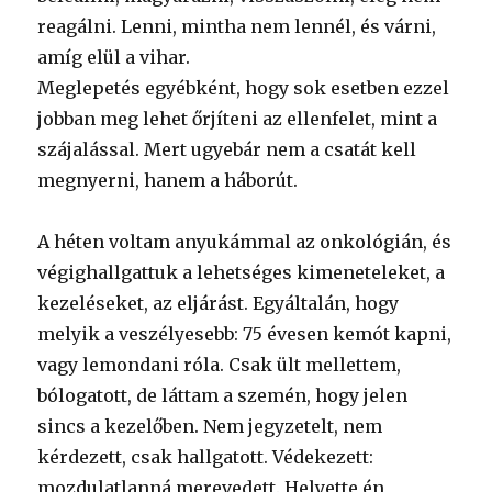
reagálni. Lenni, mintha nem lennél, és várni,
amíg elül a vihar.
Meglepetés egyébként, hogy sok esetben ezzel
jobban meg lehet őrjíteni az ellenfelet, mint a
szájalással. Mert ugyebár nem a csatát kell
megnyerni, hanem a háborút.
A héten voltam anyukámmal az onkológián, és
végighallgattuk a lehetséges kimeneteleket, a
kezeléseket, az eljárást. Egyáltalán, hogy
melyik a veszélyesebb: 75 évesen kemót kapni,
vagy lemondani róla. Csak ült mellettem,
bólogatott, de láttam a szemén, hogy jelen
sincs a kezelőben. Nem jegyzetelt, nem
kérdezett, csak hallgatott. Védekezett:
mozdulatlanná merevedett. Helyette én