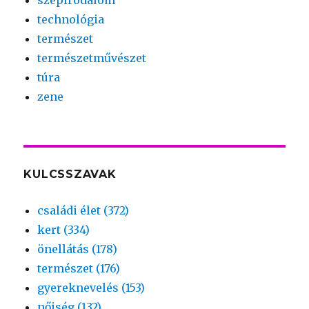
technológia
természet
természetművészet
túra
zene
KULCSSZAVAK
családi élet (372)
kert (334)
önellátás (178)
természet (176)
gyereknevelés (153)
nőiség (132)