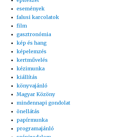
események
falusi karcolatok
film
gasztronómia
kép és hang
képelemzés
kertművelés
kézimunka
kiállítás
könyvajánló
Magyar Közöny
mindennapi gondolat
önellátás
papírmunka
programajánló
szépirodalom