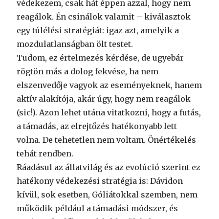
védekezem, csak hát éppen azzal, hogy nem
reagálok. Én csinálok valamit – kiválasztok
egy túlélési stratégiát: igaz azt, amelyik a
mozdulatlanságban ölt testet.
Tudom, ez értelmezés kérdése, de ugyebár
rögtön más a dolog fekvése, ha nem
elszenvedője vagyok az eseményeknek, hanem
aktív alakítója, akár úgy, hogy nem reagálok
(sic!). Azon lehet utána vitatkozni, hogy a futás,
a támadás, az elrejtőzés hatékonyabb lett
volna. De tehetetlen nem voltam. Önértékelés
tehát rendben.
Ráadásul az állatvilág és az evolúció szerint ez
hatékony védekezési stratégia is: Dávidon
kívül, sok esetben, Góliátokkal szemben, nem
működik például a támadási módszer, és