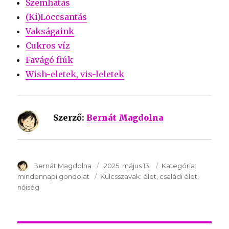
Szemhatás
(Ki)Loccsantás
Vakságaink
Cukros víz
Favágó fiúk
Wish-eletek, vis-leletek
Szerző:
Bernát Magdolna
SzerzÅ
Bernát Magdolna
Közzétéve:
2025. május 13.
Kategória:
Kategória
mindennapi gondolat
Kulcsszavak:
Kulcsszavak:
élet
családi élet
nőiség