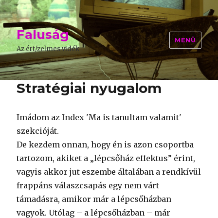
Faluság
MENÜ
Az ért/zelmes vidék
Stratégiai nyugalom
Imádom az Index 'Ma is tanultam valamit'
szekcióját.
De kezdem onnan, hogy én is azon csoportba
tartozom, akiket a „lépcsőház effektus” érint,
vagyis akkor jut eszembe általában a rendkívül
frappáns válaszcsapás egy nem várt
támadásra, amikor már a lépcsőházban
vagyok. Utólag – a lépcsőházban – már