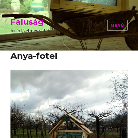
Faluság
MENÜ
Az ért/zelmes vidék
Anya-fotel