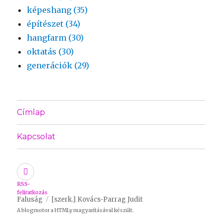
képeshang (35)
építészet (34)
hangfarm (30)
oktatás (30)
generációk (29)
Címlap
Kapcsolat
RSS-
feliratkozás
Faluság
[szerk.] Kovács-Parrag Judit
A blogmotor a
HTMLy
magyarításával készült.