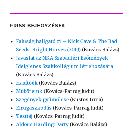
FRISS BEJEGYZÉSEK
Faluság hallgató #1 – Nick Cave & The Bad
Seeds: Bright Horses (2019)
(Kovács Balázs)
Javaslat az NKA Szabadtéri Esőmények
Ideiglenes Szakkollégium létrehozására
(Kovács Balázs)
Hasítóék
(Kovács Balázs)
Műbőreink
(Kovács-Parrag Judit)
Szegények gyümölcse
(Kustos Irma)
Elrugaszkodás
(Kovács-Parrag Judit)
Testtáj
(Kovács-Parrag Judit)
Aldous Harding: Party
(Kovács Balázs)