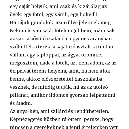
egy saját helyük, ami csak és kizárólag az
övék: egy fotel, egy sámli, egy hokedli.
Ha rájuk gondolok, azon ülve jelennek meg.
Nekem is van saját fotelem (ehhem, már csak
az van, a bővülő családdal egyenes arányban
szűkültek a terek, a saját íróasztalt ki tudtam
váltani egy laptoppal, az ágyat örömmel
megosztom, nade a fotelt, azt nem adom, az az
én privát terem-helyem), amit, ha nem ülök
benne, akkor előszeretettel használatba
vesznek, de mindig tudják, mi az az utolsó
pillanat, amikor ildomos gyorsan felpattanni,
és átadni.
Az anya-kép, ami szilárd és rendíthetetlen.
Képnézegetés közben rájöttem: persze, hogy
nincsen a gyerekeknek a fenti értelemben vett