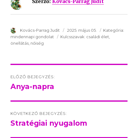
Szerző:
Kovács-Parrag Judit
SzerzÅ
Kovács-Parrag Judit
Közzétéve:
2025. május 05.
Kategória:
Kategó
mindennapi gondolat
Kulcsszavak:
Kulcsszavak:
családi élet
önellátás
nőiség
Post
ELŐZŐ BEJEGYZÉS:
navigation
Anya-napra
Előző
bejegyzés:
KÖVETKEZŐ BEJEGYZÉS:
Stratégiai nyugalom
Következő
bejegyzés: