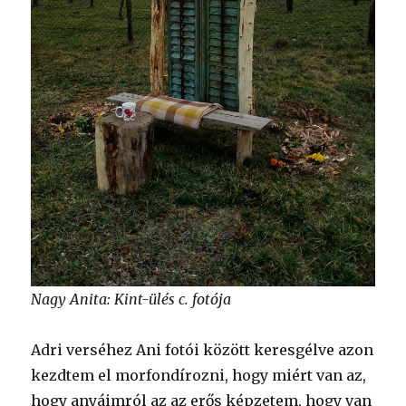
Nagy Anita: Kint-ülés c. fotója
Adri verséhez Ani fotói között keresgélve azon
kezdtem el morfondírozni, hogy miért van az,
hogy anyáimról az az erős képzetem, hogy van