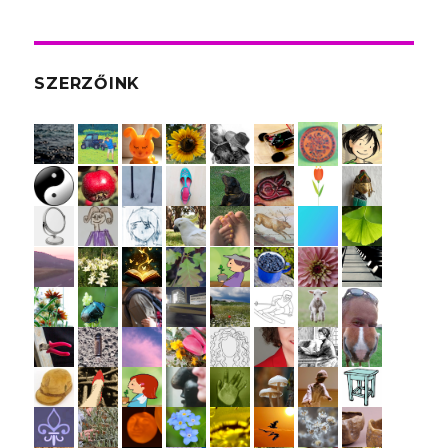
SZERZŐINK