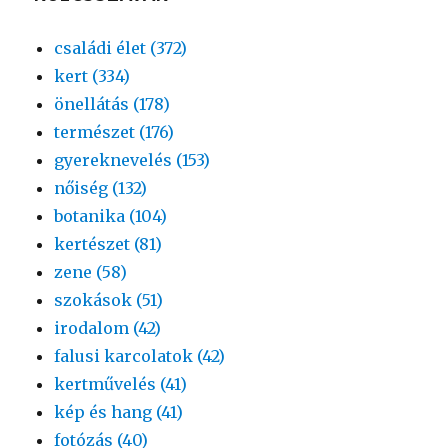
családi élet (372)
kert (334)
önellátás (178)
természet (176)
gyereknevelés (153)
nőiség (132)
botanika (104)
kertészet (81)
zene (58)
szokások (51)
irodalom (42)
falusi karcolatok (42)
kertművelés (41)
kép és hang (41)
fotózás (40)