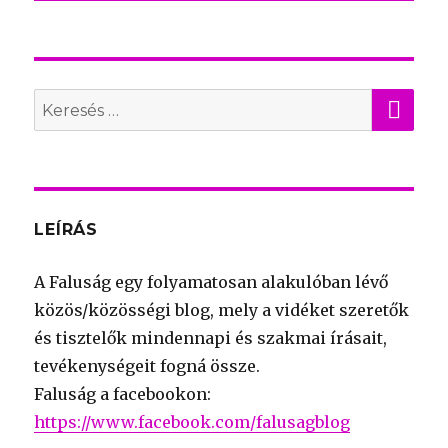
KER
Search
for:
LEÍRÁS
A Faluság egy folyamatosan alakulóban lévő
közös/közösségi blog, mely a vidéket szeretők
és tisztelők mindennapi és szakmai írásait,
tevékenységeit fogná össze.
Faluság a facebookon:
https://www.facebook.com/falusagblog