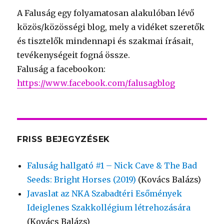
A Faluság egy folyamatosan alakulóban lévő
közös/közösségi blog, mely a vidéket szeretők
és tisztelők mindennapi és szakmai írásait,
tevékenységeit fogná össze.
Faluság a facebookon:
https://www.facebook.com/falusagblog
FRISS BEJEGYZÉSEK
Faluság hallgató #1 – Nick Cave & The Bad
Seeds: Bright Horses (2019)
(Kovács Balázs)
Javaslat az NKA Szabadtéri Esőmények
Ideiglenes Szakkollégium létrehozására
(Kovács Balázs)