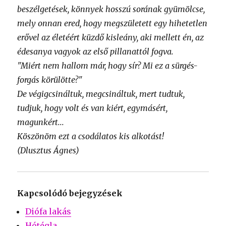
beszélgetések, könnyek hosszú sorának gyümölcse,
mely onnan ered, hogy megszületett egy hihetetlen
erővel az életéért küzdő kisleány, aki mellett én, az
édesanya vagyok az első pillanattól fogva.
"Miért nem hallom már, hogy sír? Mi ez a sürgés-
forgás körülötte?"
De végigcsináltuk, megcsináltuk, mert tudtuk,
tudjuk, hogy volt és van kiért, egymásért,
magunkért...
Köszönöm ezt a csodálatos kis alkotást!
(Dlusztus Ágnes)
Kapcsolódó bejegyzések
Diófa lakás
Hótégla