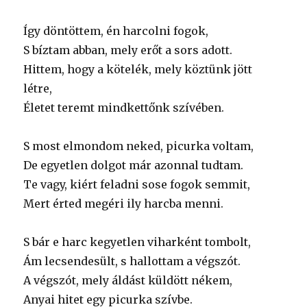
Így döntöttem, én harcolni fogok,
S bíztam abban, mely erőt a sors adott.
Hittem, hogy a kötelék, mely köztünk jött
létre,
Életet teremt mindkettőnk szívében.
S most elmondom neked, picurka voltam,
De egyetlen dolgot már azonnal tudtam.
Te vagy, kiért feladni sose fogok semmit,
Mert érted megéri ily harcba menni.
S bár e harc kegyetlen viharként tombolt,
Ám lecsendesült, s hallottam a végszót.
A végszót, mely áldást küldött nékem,
Anyai hitet egy picurka szívbe.