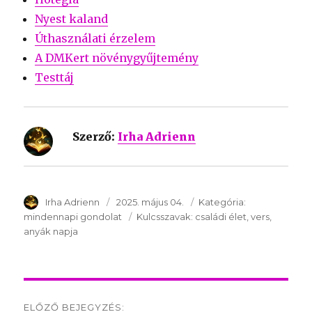
Nyest kaland
Úthasználati érzelem
A DMKert növénygyűjtemény
Testtáj
Szerző:
Irha Adrienn
SzerzÅ
Irha Adrienn
Közzétéve:
2025. május 04.
Kategória:
Kategória:
mindennapi gondolat
Kulcsszavak:
Kulcsszavak:
családi élet
vers
anyák napja
Post
ELŐZŐ BEJEGYZÉS: