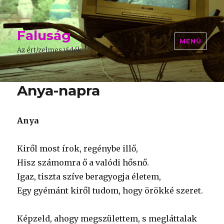
Faluság
MENÜ
Az ért/zelmes vidék
Anya-napra
Anya
Kiről most írok, regénybe illő,
Hisz számomra ő a valódi hősnő.
Igaz, tiszta szíve beragyogja életem,
Egy gyémánt kiről tudom, hogy örökké szeret.
Képzeld, ahogy megszülettem, s megláttalak