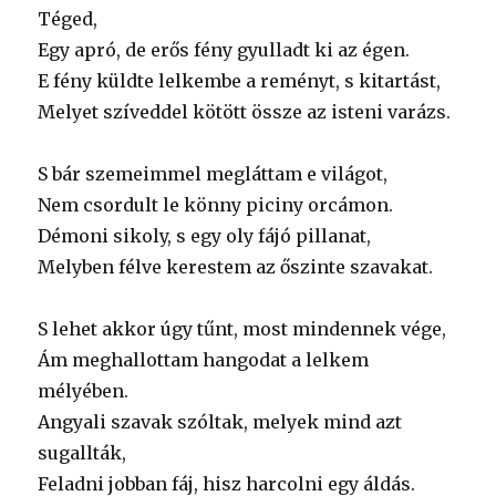
Téged,
Egy apró, de erős fény gyulladt ki az égen.
E fény küldte lelkembe a reményt, s kitartást,
Melyet szíveddel kötött össze az isteni varázs.
S bár szemeimmel megláttam e világot,
Nem csordult le könny piciny orcámon.
Démoni sikoly, s egy oly fájó pillanat,
Melyben félve kerestem az őszinte szavakat.
S lehet akkor úgy tűnt, most mindennek vége,
Ám meghallottam hangodat a lelkem
mélyében.
Angyali szavak szóltak, melyek mind azt
sugallták,
Feladni jobban fáj, hisz harcolni egy áldás.