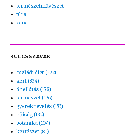
természetművészet
túra
zene
KULCSSZAVAK
családi élet (372)
kert (334)
önellátás (178)
természet (176)
gyereknevelés (153)
nőiség (132)
botanika (104)
kertészet (81)