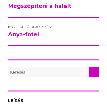
navigation
Megszépíteni a halált
Előző
bejegyzés:
KÖVETKEZŐ BEJEGYZÉS:
Anya-fotel
Következő
bejegyzés:
KER
Search
for:
LEÍRÁS