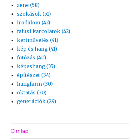
zene (58)
szokások (51)
irodalom (42)
falusi karcolatok (42)
kertművelés (41)
kép és hang (41)
fotózás (40)
képeshang (35)
építészet (34)
hangfarm (30)
oktatás (30)
generációk (29)
Címlap