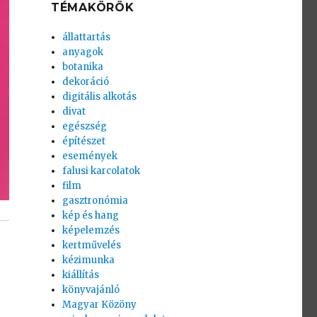
TÉMAKÖRÖK
állattartás
anyagok
botanika
dekoráció
digitális alkotás
divat
egészség
építészet
események
falusi karcolatok
film
gasztronómia
kép és hang
képelemzés
kertművelés
kézimunka
kiállítás
könyvajánló
Magyar Közöny