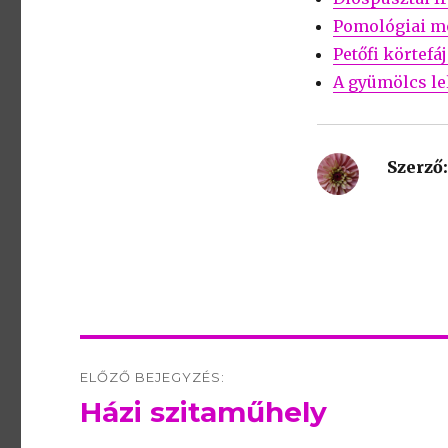
Pomológiai m
Petőfi körtefá
A gyümölcs le
Szerző:
Post
ELŐZŐ BEJEGYZÉS:
navigation
Házi szitaműhely
Előző
bejegyzés: