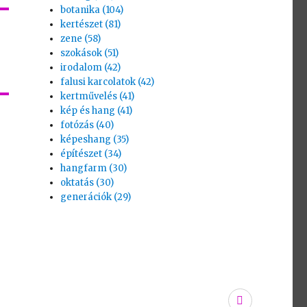
botanika (104)
kertészet (81)
zene (58)
szokások (51)
irodalom (42)
falusi karcolatok (42)
kertművelés (41)
kép és hang (41)
fotózás (40)
képeshang (35)
építészet (34)
hangfarm (30)
oktatás (30)
generációk (29)