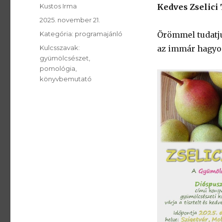
SzerzÅ
Kustos Irma
Kedves Zselici
Közzétéve:
2025. november 21.
Kategória:
Kategória:
programajánló
Örömmel tudatju
Kulcsszavak:
Kulcsszavak:
az immár hagyo
gyümölcsészet
pomológia
könyvbemutató