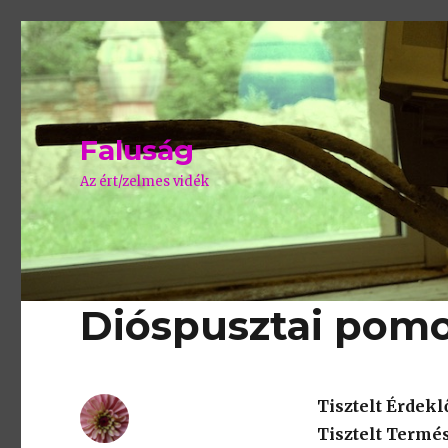
Faluság
Az ért/zelmes vidék
Dióspusztai pomo
Tisztelt Érdekl
Tisztelt Termé