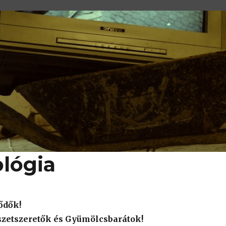
lógia
ődők!
szetszeretők és Gyümölcsbarátok!