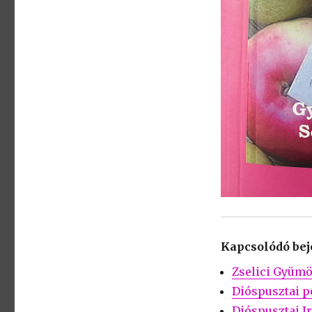
Kapcsolódó be
Zselici Gyümö
Dióspusztai p
Dióspusztai I