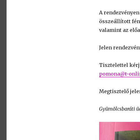
A rendezvényen
összeállított f
valamint az elő
Jelen rendezvén
Tisztelettel kér
pomona@t-onli
Megtisztelő jele
Gyümölcsbaráti üd