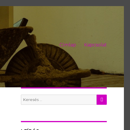
Címlap
Kapcsolat
KERES
Search
for: