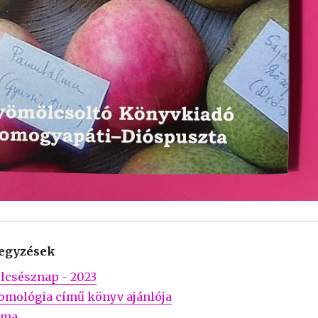
jegyzések
lcsésznap - 2023
omológia című könyv ajánlója
rma