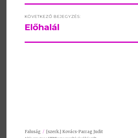
KÖVETKEZŐ BEJEGYZÉS:
Előhalál
Következő
bejegyzés:
Faluság
[szerk.] Kovács-Parrag Judit