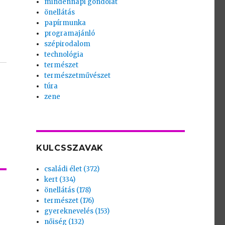
mindennapi gondolat
önellátás
papírmunka
programajánló
szépirodalom
technológia
természet
természetművészet
túra
zene
KULCSSZAVAK
családi élet (372)
kert (334)
önellátás (178)
természet (176)
gyereknevelés (153)
nőiség (132)