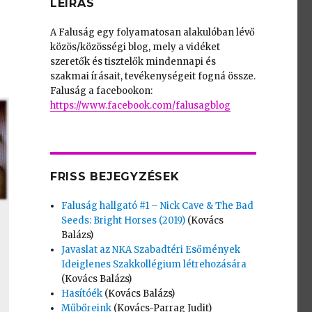
LEÍRÁS
A Faluság egy folyamatosan alakulóban lévő
közös/közösségi blog, mely a vidéket
szeretők és tisztelők mindennapi és
szakmai írásait, tevékenységeit fogná össze.
Faluság a facebookon:
https://www.facebook.com/falusagblog
FRISS BEJEGYZÉSEK
Faluság hallgató #1 – Nick Cave & The Bad
Seeds: Bright Horses (2019)
(Kovács
Balázs)
Javaslat az NKA Szabadtéri Esőmények
Ideiglenes Szakkollégium létrehozására
(Kovács Balázs)
Hasítóék
(Kovács Balázs)
Műbőreink
(Kovács-Parrag Judit)