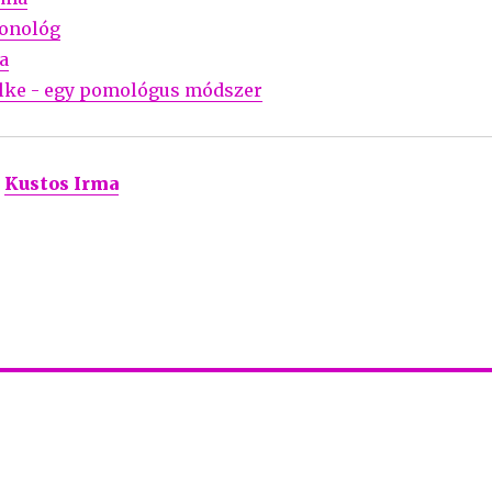
onológ
ja
lke - egy pomológus módszer
Kustos Irma