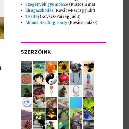
Szegények gyümölcse
(Kustos Irma)
Elrugaszkodás
(Kovács-Parrag Judit)
Testtáj
(Kovács-Parrag Judit)
Aldous Harding: Party
(Kovács Balázs)
SZERZŐINK
i