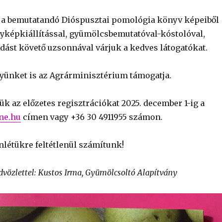
 a bemutatandó Dióspusztai pomológia könyv képeiből
ényképkiállítással, gyümölcsbemutatóval-kóstolóval,
adást követő uzsonnával várjuk a kedves látogatókat.
yünket is az Agrárminisztérium támogatja.
jük az előzetes regisztrációkat 2025. december 1-ig a
ne.hu
címen vagy +36 30 4911955 számon.
nlétükre feltétlenül számítunk!
vözlettel: Kustos Irma, Gyümölcsoltó Alapítvány