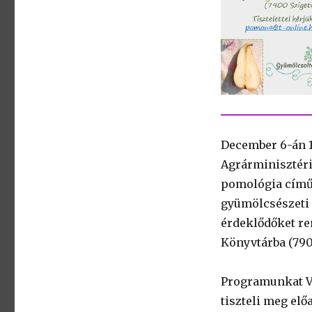
December 6-án 1
Agrárminisztéri
pomológia című
gyümölcsészeti k
érdeklődőket re
Könyvtárba (7900
Programunkat Va
tiszteli meg elő