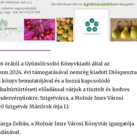
6 órától a Gyümölcsoltó Könyvkiadó által az
um 2024. évi támogatásával nemrég kiadott Dióspuszta
 könyv bemutatójával és a hozzá kapcsolódó
ultúrtörténeti előadással várjuk a tisztelt és kedves
ndezvényünkre, Szigetvárra, a Molnár Imre Városi
 Szigetvár Mártírok útja 1.).
rga Zoltán, a Molnár Imre Városi Könyvtár igazgatója
adásával.