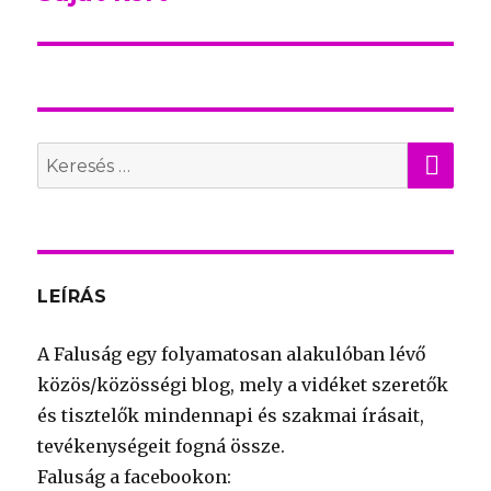
bejegyzés:
KER
Search
for:
LEÍRÁS
A Faluság egy folyamatosan alakulóban lévő
közös/közösségi blog, mely a vidéket szeretők
és tisztelők mindennapi és szakmai írásait,
tevékenységeit fogná össze.
Faluság a facebookon: