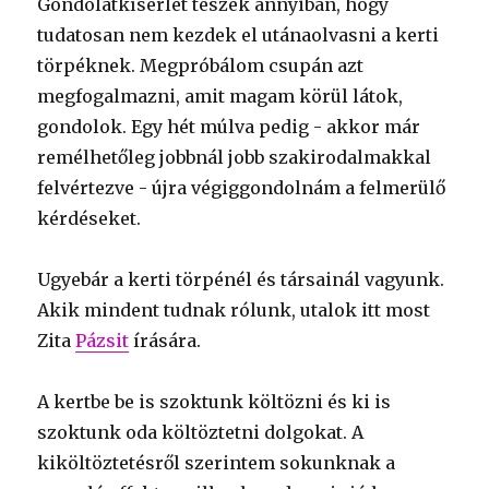
Gondolatkísérlet teszek annyiban, hogy
tudatosan nem kezdek el utánaolvasni a kerti
törpéknek. Megpróbálom csupán azt
megfogalmazni, amit magam körül látok,
gondolok. Egy hét múlva pedig - akkor már
remélhetőleg jobbnál jobb szakirodalmakkal
felvértezve - újra végiggondolnám a felmerülő
kérdéseket.
Ugyebár a kerti törpénél és társainál vagyunk.
Akik mindent tudnak rólunk, utalok itt most
Zita
Pázsit
írására.
A kertbe be is szoktunk költözni és ki is
szoktunk oda költöztetni dolgokat. A
kiköltöztetésről szerintem sokunknak a