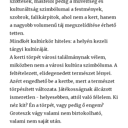
szőttesek, másfelől pedig a műveltség és
kulturáltság szimbólumai a festmények,
szobrok, falikárpitok, ahol nem a kert, hanem
a nagyobb volumenű táj megszelídítése érhető
tetten.
Mindkét kultúrkör hiteles: a helyén kezeli
tárgyi kultúráját.
A kerti törpét városi találmánynak vélem,
miközben nem a városi kultúra szimbóluma. A
feltételezett, elidegenedett természet lényei.
Azért engedhető be a kertbe, mert a természet
törpésített változata. Játékosságnak álcázott
ismeretlen - helyesebben, attól való félelem. Ki
néz kit? Én a törpét, vagy pedig ő engem?
Groteszk vágy valami nem birtokolható,
valami nem saját után.