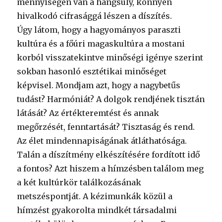
mennyiségen van a hangsúly, könnyen
hivalkodó cifrasággá lészen a díszítés.
Úgy látom, hogy a hagyományos paraszti
kultúra és a főúri magaskultúra a mostani
korból visszatekintve minőségi igénye szerint
sokban hasonló esztétikai minőséget
képvisel. Mondjam azt, hogy a nagybetűs
tudást? Harmóniát? A dolgok rendjének tisztán
látását? Az értékteremtést és annak
megőrzését, fenntartását? Tisztaság és rend.
Az élet mindennapiságának átláthatósága.
Talán a díszítmény elkészítésére fordított idő
a fontos? Azt hiszem a hímzésben találom meg
a két kultúrkör találkozásának
metszéspontját. A kézimunkák közül a
hímzést gyakorolta mindkét társadalmi