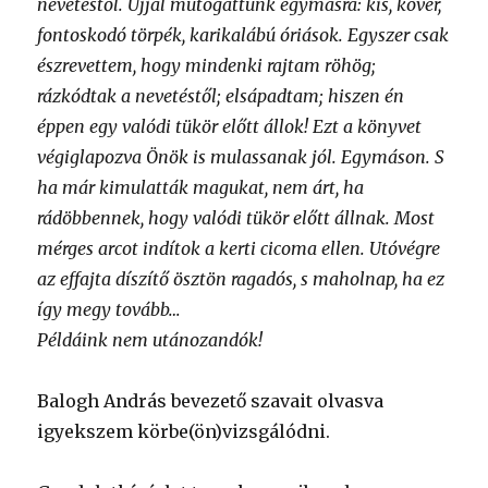
nevetéstől. Ujjal mutogattunk egymásra: kis, kövér,
fontoskodó törpék, karikalábú óriások. Egyszer csak
észrevettem, hogy mindenki rajtam röhög;
rázkódtak a nevetéstől; elsápadtam; hiszen én
éppen egy valódi tükör előtt állok! Ezt a könyvet
végiglapozva Önök is mulassanak jól. Egymáson. S
ha már kimulatták magukat, nem árt, ha
rádöbbennek, hogy valódi tükör előtt állnak. Most
mérges arcot indítok a kerti cicoma ellen. Utóvégre
az effajta díszítő ösztön ragadós, s maholnap, ha ez
így megy tovább…
Példáink nem utánozandók!
Balogh András bevezető szavait olvasva
igyekszem körbe(ön)vizsgálódni.