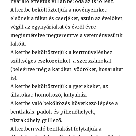
nyaraló effektus villan be: oda az is jó lesz.
A kertbe beköltöztetjük a növényeinket:
elsőnek a fákat és cserjéket, aztán az évelőket,
végül az egynyáriakat és évről évre
megismételve megteremtve a veteményesünk
lakóit.
A kertbe beköltöztetjük a kertműveléshez
szükséges eszközeinket: a szerszámokat
(beleértve még a karókat, vödröket, kosarakat
is).
A kertbe beköltöztetjük a gyerekeket, az
állatokat: homokozó, kutyaház.
A kertbe való beköltözés következő lépése a
bentlakás: padok és pihenőhelyek,
tűzrakóhely, grillező.
A kertben való bentlakást folytatjuk a