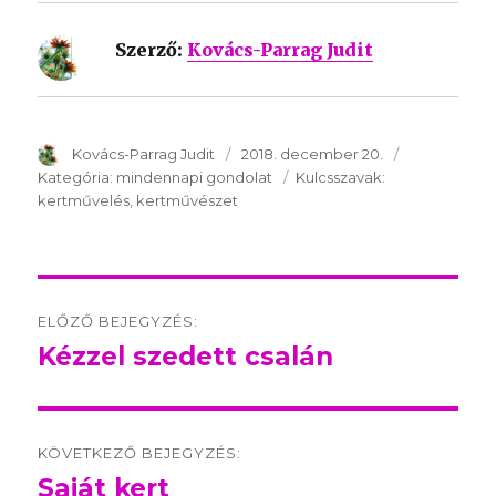
Szerző:
Kovács-Parrag Judit
SzerzÅ
Kovács-Parrag Judit
Közzétéve:
2018. december 20.
Kategória:
Kategória:
mindennapi gondolat
Kulcsszavak:
Kulcsszavak:
kertművelés
kertművészet
Post
ELŐZŐ BEJEGYZÉS:
navigation
Kézzel szedett csalán
Előző
bejegyzés:
KÖVETKEZŐ BEJEGYZÉS:
Saját kert
Következő