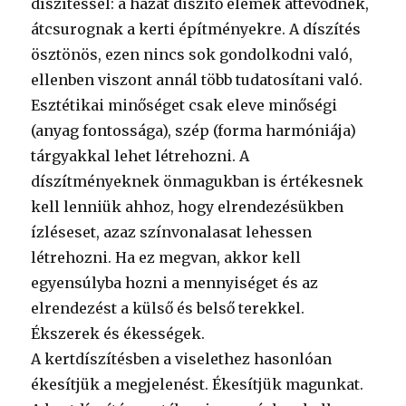
díszítéssel: a házat díszítő elemek áttevődnek,
átcsurognak a kerti építményekre. A díszítés
ösztönös, ezen nincs sok gondolkodni való,
ellenben viszont annál több tudatosítani való.
Esztétikai minőséget csak eleve minőségi
(anyag fontossága), szép (forma harmóniája)
tárgyakkal lehet létrehozni. A
díszítményeknek önmagukban is értékesnek
kell lenniük ahhoz, hogy elrendezésükben
ízléseset, azaz színvonalasat lehessen
létrehozni. Ha ez megvan, akkor kell
egyensúlyba hozni a mennyiséget és az
elrendezést a külső és belső terekkel.
Ékszerek és ékességek.
A kertdíszítésben a viselethez hasonlóan
ékesítjük a megjelenést. Ékesítjük magunkat.