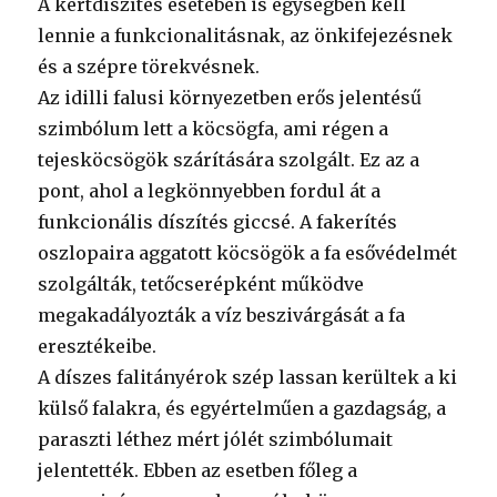
A kertdíszítés esetében is egységben kell
lennie a funkcionalitásnak, az önkifejezésnek
és a szépre törekvésnek.
Az idilli falusi környezetben erős jelentésű
szimbólum lett a köcsögfa, ami régen a
tejesköcsögök szárítására szolgált. Ez az a
pont, ahol a legkönnyebben fordul át a
funkcionális díszítés giccsé. A fakerítés
oszlopaira aggatott köcsögök a fa esővédelmét
szolgálták, tetőcserépként működve
megakadályozták a víz beszivárgását a fa
eresztékeibe.
A díszes falitányérok szép lassan kerültek a ki
külső falakra, és egyértelműen a gazdagság, a
paraszti léthez mért jólét szimbólumait
jelentették. Ebben az esetben főleg a