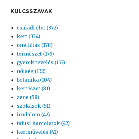
KULCSSZAVAK
családi élet (372)
kert (334)
önellátás (178)
természet (176)
gyereknevelés (153)
nőiség (132)
botanika (104)
kertészet (81)
zene (58)
szokások (51)
irodalom (42)
falusi karcolatok (42)
kertművelés (41)