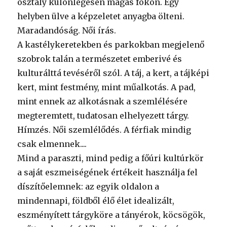
osztály különlegesen magas fokon. Egy
helyben ülve a képzeletet anyagba ölteni.
Maradandóság. Női írás.
A kastélykeretekben és parkokban megjelenő
szobrok talán a természetet emberivé és
kulturálttá tevéséről szól. A táj, a kert, a tájképi
kert, mint festmény, mint műalkotás. A pad,
mint ennek az alkotásnak a szemlélésére
megteremtett, tudatosan elhelyezett tárgy.
Hímzés. Női szemlélődés. A férfiak mindig
csak elmennek....
Mind a paraszti, mind pedig a főúri kultúrkör
a saját eszmeiségének értékeit használja fel
díszítőelemnek: az egyik oldalon a
mindennapi, földből élő élet idealizált,
eszményített tárgyköre a tányérok, köcsögök,