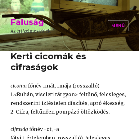
Faluság
MENÜ
Az ért/zelmes vidék
Kerti cicomák és
cifraságok
cicoma
főnév ..mát, ..mája (rosszalló)
1.<Ruhán, viseleti tárgyon> feltűnő, felesleges,
rendszerint ízléstelen díszítés, apró ékesség.
2. Cifra, feltűnően pompázó öltözködés.
cifraság
főnév -ot, -a
(átvitt értelemben, rosszalló) Felesleges,