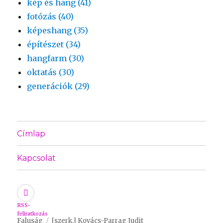
kép és hang (41)
fotózás (40)
képeshang (35)
építészet (34)
hangfarm (30)
oktatás (30)
generációk (29)
Címlap
Kapcsolat
RSS-
feliratkozás
Faluság
[szerk.] Kovács-Parrag Judit