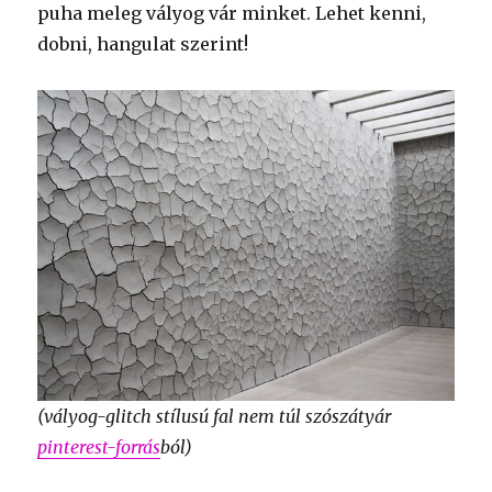
puha meleg vályog vár minket. Lehet kenni,
dobni, hangulat szerint!
(vályog-glitch stílusú fal nem túl szószátyár
pinterest-forrás
ból)