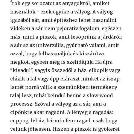
Írok egy sorozatot az anyagokról, amiket
használok - ezek egyike a vályog. A vályog
igazából sár, amit építéshez lehet használni.
Vidéken a sár nem pejoratív fogalom, egészen
más, mint a piszok, amit lesöprünk a járdáról:
a sár az az univerzális, gyúrható valami, amit
azzal, hogy felhasználjuk és kiszárítva
megköt, egyben meg is szelidítjük. Ha újra
"kivadul", vagyis összedől a ház, elkopik vagy
elázik a fal vagy épp eláraszt minket az iszap,
ismét porrá válik a szemünkben: termékeny
talaj lesz, tehát beindul benne a slow wood
processz. Szóval a vályog az a sár, ami a
cipőnkre akar ragadni. A lényeg a ragadás:
cuppog, lehúz, bármin fennragad, csak hogy
velünk jöhessen. Hiszen a piszok is gyökeret