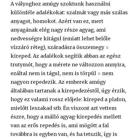
A vályoghoz amúgy szoktunk használni
különféle adalékokat: szalmát vagy más szálas
anyagot, homokot. Azért van ez, mert
anyagának elég nagy része agyag, ami
nedvességre kitágul (emiatt lehet belőle
vízzáró réteg), száradásra összemegy =
kireped. Az adalékok segítik abban az egész
trutymót, hogy a mérete ne változzon annyira,
ezáltal nem is tágul, nem is törpül = nem
nagyon repedezik. Az emberek amúgy
általában tartanak a kirepedezéstől, úgy érzik,
hogy ez valami rossz előjele: kireped a plafon,
mielőtt leszakad stb. Én viszont azt vettem
észre, hogy a málló agyag-kirepedés mellett
van az erős repedés is, ami mögött a fal
továbbra is egyben van, és ha tetszik, így is