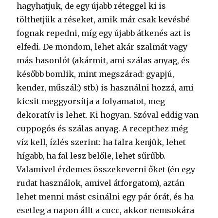
hagyhatjuk, de egy újabb réteggel ki is
tölthetjük a réseket, amik már csak kevésbé
fognak repedni, míg egy újabb átkenés azt is
elfedi. De mondom, lehet akár szalmát vagy
más hasonlót (akármit, ami szálas anyag, és
később bomlik, mint megszárad: gyapjú,
kender, műszál:) stb.) is használni hozzá, ami
kicsit meggyorsítja a folyamatot, meg
dekoratív is lehet. Ki hogyan. Szóval eddig van
cuppogós és szálas anyag. A recepthez még
víz kell, ízlés szerint: ha falra kenjük, lehet
hígabb, ha fal lesz belőle, lehet sűrűbb.
Valamivel érdemes összekeverni őket (én egy
rudat használok, amivel átforgatom), aztán
lehet menni mást csinálni egy pár órát, és ha
esetleg a napon állt a cucc, akkor nemsokára