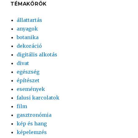
TÉMAKÖRÖK
állattartás
anyagok
botanika
dekoráció
digitális alkotás
divat
egészség
építészet
események
falusi karcolatok
film
gasztronómia
kép és hang
képelemzés