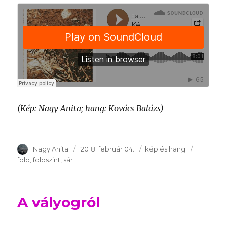
(Kép: Nagy Anita; hang: Kovács Balázs)
Szerző
Nagy Anita
Publikálva
2018. február 04.
Témakör
kép és hang
Kulcssza
föld
földszint
sár
A vályogról