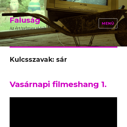
Faluság
MENÜ
Az ért/zelmes vidék
Kulcsszavak: sár
Vasárnapi filmeshang 1.