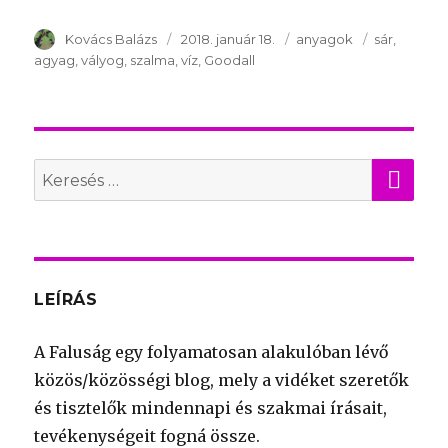
Szerző
Kovács Balázs
Publikálva
2018. január 18.
Témakör
anyagok
Kulcsszava
sár
agyag
vályog
szalma
víz
Goodall
KER
Search
for:
LEÍRÁS
A Faluság egy folyamatosan alakulóban lévő
közös/közösségi blog, mely a vidéket szeretők
és tisztelők mindennapi és szakmai írásait,
tevékenységeit fogná össze.