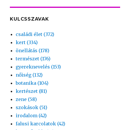
KULCSSZAVAK
családi élet (372)
kert (334)
önellátás (178)
természet (176)
gyereknevelés (153)
nőiség (132)
botanika (104)
kertészet (81)
zene (58)
szokások (51)
irodalom (42)
falusi karcolatok (42)