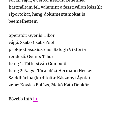
során saját, e célból készült zenéimet
használtam fel, valamint a fesztiválon készült
riportokat, hang-dokumentumokat is
beemelhettem.
operatőr: Gyenis Tibor
vágó: Szabó Csaba Zsolt
prokjekt asszisztens: Balogh Viktória
rendező: Gyenis Tibor
hang 1: Tóth István Gömbölő
hang 2: Nagy Flóra idézi Hermann Hesse:
Sziddhártha (fordította: Kászonyi Ágota)
zene: Kovács Balázs, Makó Kata Dobkör
Bővebb infó
itt
.