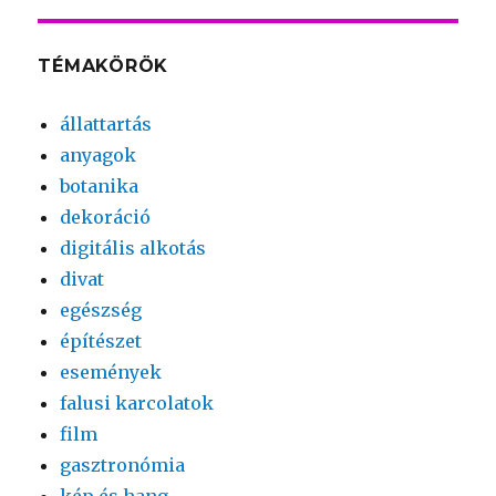
TÉMAKÖRÖK
állattartás
anyagok
botanika
dekoráció
digitális alkotás
divat
egészség
építészet
események
falusi karcolatok
film
gasztronómia
kép és hang