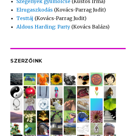
Szegények gyümölcse
(Kustos Irma)
Elrugaszkodás
(Kovács-Parrag Judit)
Testtáj
(Kovács-Parrag Judit)
Aldous Harding: Party
(Kovács Balázs)
SZERZŐINK