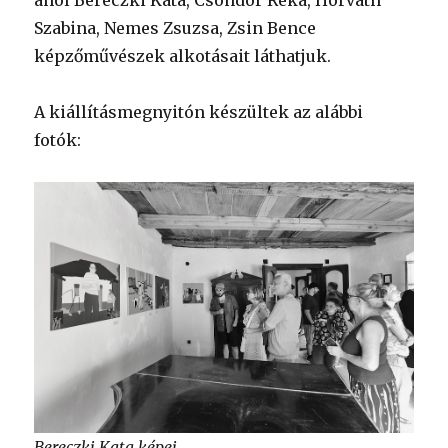
ahol Bereczki Kata, Csondor Réka, Horváth
Szabina, Nemes Zsuzsa, Zsin Bence
képzőművészek alkotásait láthatjuk.
A kiállításmegnyitón készültek az alábbi
fotók:
Bereczki Kata képei