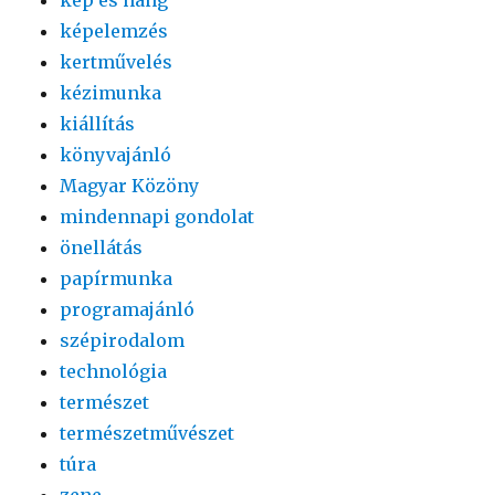
képelemzés
kertművelés
kézimunka
kiállítás
könyvajánló
Magyar Közöny
mindennapi gondolat
önellátás
papírmunka
programajánló
szépirodalom
technológia
természet
természetművészet
túra
zene