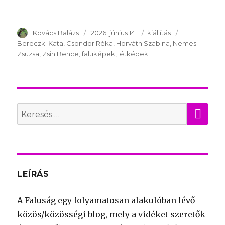
Szerző
Kovács Balázs
Publikálva
2026. június 14.
Témakör
kiállítás
Kulcsszavak
Bereczki Kata
Csondor Réka
Horváth Szabina
Nemes
Zsuzsa
Zsin Bence
faluképek
létképek
KER
Search
for:
LEÍRÁS
A Faluság egy folyamatosan alakulóban lévő
közös/közösségi blog, mely a vidéket szeretők