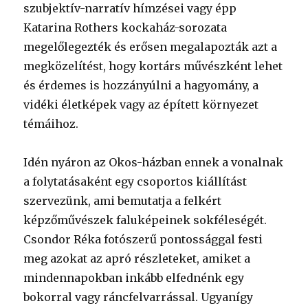
szubjektív-narratív hímzései vagy épp
Katarina Rothers kockaház-sorozata
megelőlegezték és erősen megalapozták azt a
megközelítést, hogy kortárs művészként lehet
és érdemes is hozzányúlni a hagyomány, a
vidéki életképek vagy az épített környezet
témáihoz.
Idén nyáron az Okos-házban ennek a vonalnak
a folytatásaként egy csoportos kiállítást
szervezünk, ami bemutatja a felkért
képzőművészek faluképeinek sokféleségét.
Csondor Réka fotószerű pontossággal festi
meg azokat az apró részleteket, amiket a
mindennapokban inkább elfednénk egy
bokorral vagy ráncfelvarrással. Ugyanígy