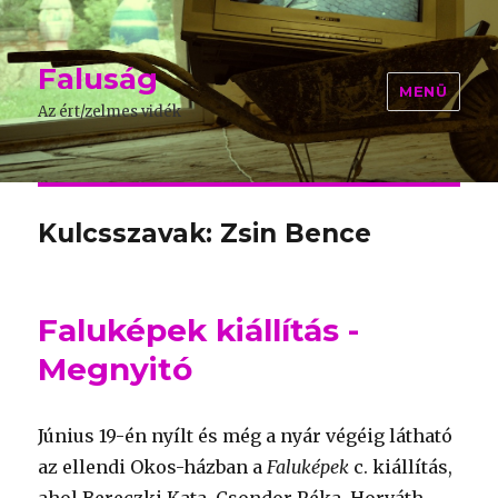
Faluság
MENÜ
Az ért/zelmes vidék
Kulcsszavak: Zsin Bence
Faluképek kiállítás -
Megnyitó
Június 19-én nyílt és még a nyár végéig látható
az ellendi Okos-házban a
Faluképek
c. kiállítás,