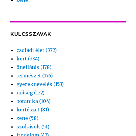
KULCSSZAVAK
családi élet (372)
kert (334)
önellátás (178)
természet (176)
gyereknevelés (153)
nőiség (132)
botanika (104)
kertészet (81)
zene (58)
szokások (51)
irodalom (42)