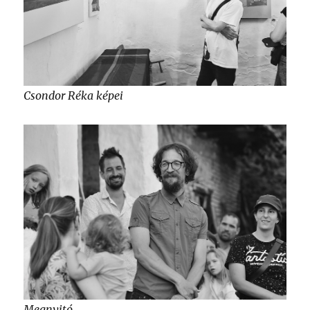
Csondor Réka képei
Megnyitó