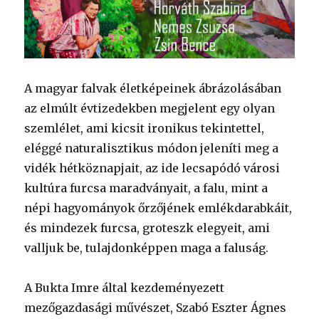
A magyar falvak életképeinek ábrázolásában
az elmúlt évtizedekben megjelent egy olyan
szemlélet, ami kicsit ironikus tekintettel,
eléggé naturalisztikus módon jeleníti meg a
vidék hétköznapjait, az ide lecsapódó városi
kultúra furcsa maradványait, a falu, mint a
népi hagyományok őrzőjének emlékdarabkáit,
és mindezek furcsa, groteszk elegyeit, ami
valljuk be, tulajdonképpen maga a faluság.
A Bukta Imre által kezdeményezett
mezőgazdasági művészet, Szabó Eszter Ágnes