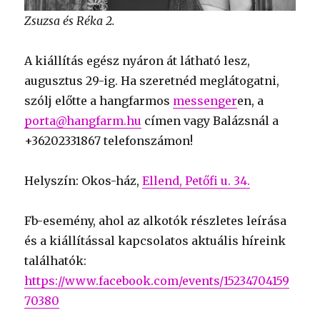
Zsuzsa és Réka 2.
A kiállítás egész nyáron át látható lesz,
augusztus 29-ig. Ha szeretnéd meglátogatni,
szólj előtte a hangfarmos
messenger
en, a
porta@hangfarm.hu
címen vagy Balázsnál a
+36202331867 telefonszámon!
Helyszín: Okos-ház,
Ellend, Petőfi u. 34.
Fb-esemény, ahol az alkotók részletes leírása
és a kiállítással kapcsolatos aktuális híreink
találhatók:
https://www.facebook.com/events/15234704159
70380