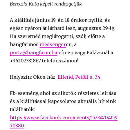
Bereczki Kata képeit rendezgetjük
A kiállítás június 19-én 18 órakor nyílik, és
egész nyáron át látható lesz, augusztus 29-ig.
Ha szeretnéd meglátogatni, szólj előtte a
hangfarmos
messenger
en, a
porta@hangfarm.hu
címen vagy Balázsnál a
+36202331867 telefonszámon!
Helyszín: Okos-ház,
Ellend, Petőfi u. 34.
Fb-esemény, ahol az alkotók részletes leírása
és a kiállítással kapcsolatos aktuális híreink
találhatók:
https://www.facebook.com/events/15234704159
70380