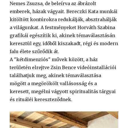
Nemes Zsuzsa, de beleírva az ábrázolt
emberek, házak vágyait. Bereczki Kata munkái
kitöltött kontúrokra redukálják, absztrahálják
a világunkat. A festményeket Horváth Szabina
grafikái egészítik ki, akinek témaválasztásán
keresztül egy, időből kiszakadt, régi és modern
falu élete szűrődik át.
A "kétdimenziós" művek között, a ház
területén elrejtve Zsin Bence videóinstallációi
találhatjuk meg, akinek témaválasztása
mögött a megörökölt vallásosság és a
keresett, megélni vágyott spiritualitás tárgyai
és rituáléi kereszteződnek.