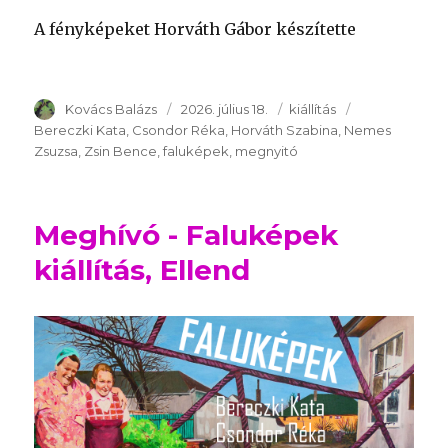
A fényképeket Horváth Gábor készítette
Szerző
Kovács Balázs
Publikálva
2026. július 18.
Témakör
kiállítás
Kulcsszavak
Bereczki Kata
Csondor Réka
Horváth Szabina
Nemes
Zsuzsa
Zsin Bence
faluképek
megnyitó
Meghívó - Faluképek
kiállítás, Ellend