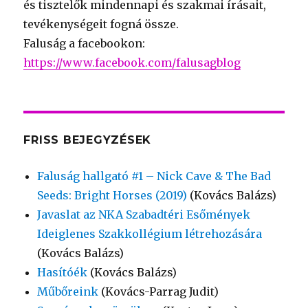
és tisztelők mindennapi és szakmai írásait,
tevékenységeit fogná össze.
Faluság a facebookon:
https://www.facebook.com/falusagblog
FRISS BEJEGYZÉSEK
Faluság hallgató #1 – Nick Cave & The Bad
Seeds: Bright Horses (2019)
(Kovács Balázs)
Javaslat az NKA Szabadtéri Esőmények
Ideiglenes Szakkollégium létrehozására
(Kovács Balázs)
Hasítóék
(Kovács Balázs)
Műbőreink
(Kovács-Parrag Judit)