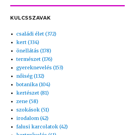
KULCSSZAVAK
családi élet (372)
kert (334)
önellátás (178)
természet (176)
gyereknevelés (153)
nőiség (132)
botanika (104)
kertészet (81)
zene (58)
szokások (51)
irodalom (42)
falusi karcolatok (42)