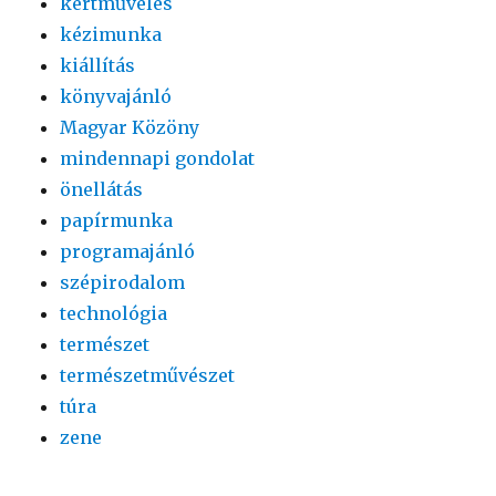
kertművelés
kézimunka
kiállítás
könyvajánló
Magyar Közöny
mindennapi gondolat
önellátás
papírmunka
programajánló
szépirodalom
technológia
természet
természetművészet
túra
zene