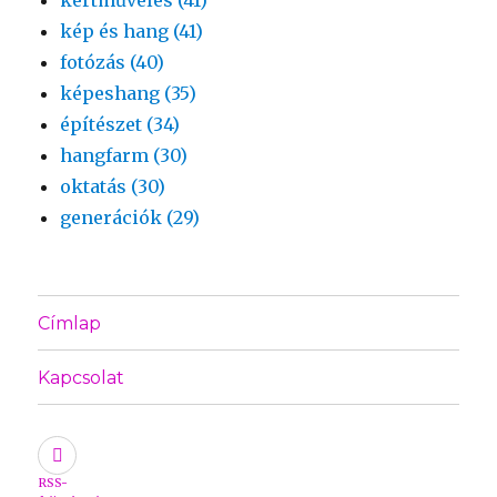
kertművelés (41)
kép és hang (41)
fotózás (40)
képeshang (35)
építészet (34)
hangfarm (30)
oktatás (30)
generációk (29)
Címlap
Kapcsolat
RSS-