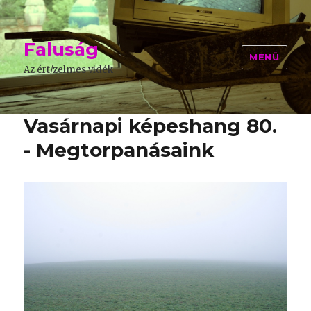
Faluság
MENÜ
Az ért/zelmes vidék
Vasárnapi képeshang 80.
- Megtorpanásaink