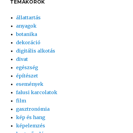
TÉMAKÖRÖK
állattartás
anyagok
botanika
dekoráció
digitális alkotás
divat
egészség
építészet
események
falusi karcolatok
film
gasztronómia
kép és hang
képelemzés