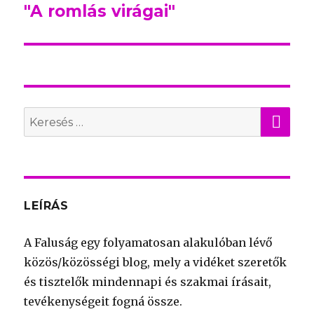
"A romlás virágai"
Következő
bejegyzés:
KER
Search
for:
LEÍRÁS
A Faluság egy folyamatosan alakulóban lévő
közös/közösségi blog, mely a vidéket szeretők
és tisztelők mindennapi és szakmai írásait,
tevékenységeit fogná össze.