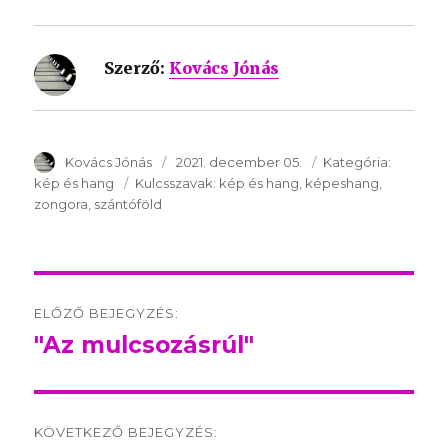
Szerző:
Kovács Jónás
SzerzÅ
Kovács Jónás
Közzétéve:
2021. december 05.
Kategória:
Kategóri
kép és hang
Kulcsszavak:
Kulcsszavak:
kép és hang
képeshang
zongora
szántóföld
Post
ELŐZŐ BEJEGYZÉS:
navigation
"Az mulcsozásrúl"
Előző
bejegyzés:
KÖVETKEZŐ BEJEGYZÉS: