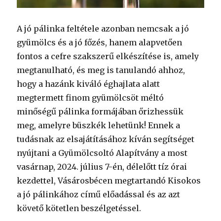
A jó pálinka feltétele azonban nemcsak a jó
gyümölcs és a jó főzés, hanem alapvetően
fontos a cefre szakszerű elkészítése is, amely
megtanulható, és meg is tanulandó ahhoz,
hogy a hazánk kiváló éghajlata alatt
megtermett finom gyümölcsöt méltó
minőségű pálinka formájában őrizhessük
meg, amelyre büszkék lehetünk! Ennek a
tudásnak az elsajátításához kíván segítséget
nyújtani a Gyümölcsoltó Alapítvány a most
vasárnap, 2024. július 7-én, délelőtt tíz órai
kezdettel, Vásárosbécen megtartandó Kisokos
a jó pálinkához című előadással és az azt
követő kötetlen beszélgetéssel.