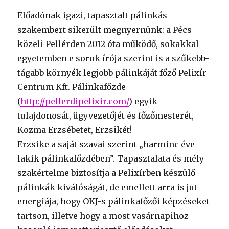
Előadónak igazi, tapasztalt pálinkás
szakembert sikerült megnyernünk: a Pécs-
közeli Pellérden 2012 óta működő, sokakkal
egyetemben e sorok írója szerint is a szűkebb-
tágabb környék legjobb pálinkáját főző Pelixír
Centrum Kft. Pálinkafőzde
(
http://pellerdipelixir.com/
) egyik
tulajdonosát, ügyvezetőjét és főzőmesterét,
Kozma Erzsébetet, Erzsikét!
Erzsike a saját szavai szerint „harminc éve
lakik pálinkafőzdében”. Tapasztalata és mély
szakértelme biztosítja a Pelixírben készülő
pálinkák kiválóságát, de emellett arra is jut
energiája, hogy OKJ-s pálinkafőzői képzéseket
tartson, illetve hogy a most vasárnapihoz