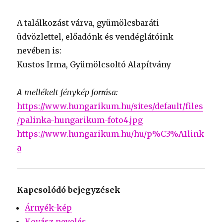
A találkozást várva, gyümölcsbaráti
üdvözlettel, előadónk és vendéglátóink
nevében is:
Kustos Irma, Gyümölcsoltó Alapítvány
A mellékelt fénykép forrása:
https://www.hungarikum.hu/sites/default/files
/palinka-hungarikum-foto4.jpg
https://www.hungarikum.hu/hu/p%C3%A1link
a
Kapcsolódó bejegyzések
Árnyék-kép
Kovász nevelés