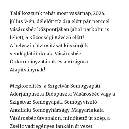
Találkozzunk tehát most vasárnap, 2024.
július 7-én, délelőtt tíz óra előtt pár perccel
Vásárosbéc központjában (ahol parkolni is
lehet), a Közösségi Kávézó előtt!
A helyszín biztosítását köszönjük
vendéglátóinknak: Vásárosbéc
Önkormányzatának és a Virágóra
Alapítványnak!
Megközelítés: a Szigetvár-Somogyapáti-
Adorjánpuszta-Dióspuszta-Vásárosbéc vagy a
Szigetvár-Somogyapáti-Somogyviszló-
Antalfalu-Somogyhárságy-Magyarlukafa-
Vásárosbéc útvonalon, mindkettő út szép, a
Zselic vadregényes lankáin át vezet.