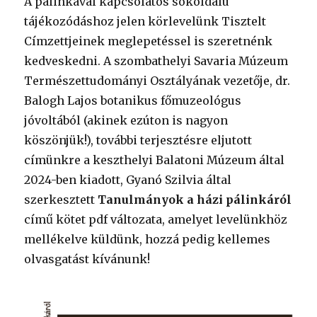
A pálinkával kapcsolatos sokoldalú
tájékozódáshoz jelen körlevelünk Tisztelt
Címzettjeinek meglepetéssel is szeretnénk
kedveskedni. A szombathelyi Savaria Múzeum
Természettudományi Osztályának vezetője, dr.
Balogh Lajos botanikus főmuzeológus
jóvoltából (akinek ezúton is nagyon
köszönjük!), további terjesztésre eljutott
címünkre a keszthelyi Balatoni Múzeum által
2024-ben kiadott, Gyanó Szilvia által
szerkesztett
Tanulmányok a házi pálinkáról
című kötet pdf változata, amelyet levelünkhöz
mellékelve küldünk, hozzá pedig kellemes
olvasgatást kívánunk!