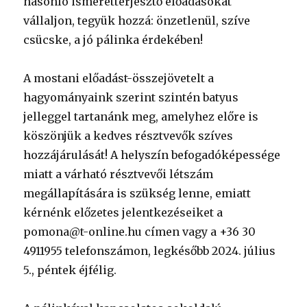
hasonló ismeretterjesztő előadásokat
vállaljon, tegyük hozzá: önzetlenül, szíve
csücske, a jó pálinka érdekében!
A mostani előadást-összejövetelt a
hagyományaink szerint szintén batyus
jelleggel tartanánk meg, amelyhez előre is
köszönjük a kedves résztvevők szíves
hozzájárulását! A helyszín befogadóképessége
miatt a várható résztvevői létszám
megállapítására is szükség lenne, emiatt
kérnénk előzetes jelentkezéseiket a
pomona@t-online.hu címen vagy a +36 30
4911955 telefonszámon, legkésőbb 2024. július
5., péntek éjfélig.