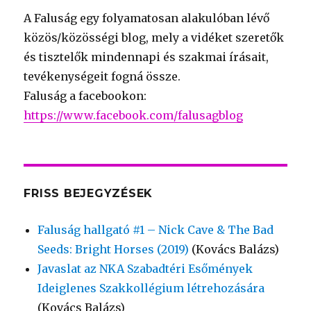
A Faluság egy folyamatosan alakulóban lévő
közös/közösségi blog, mely a vidéket szeretők
és tisztelők mindennapi és szakmai írásait,
tevékenységeit fogná össze.
Faluság a facebookon:
https://www.facebook.com/falusagblog
FRISS BEJEGYZÉSEK
Faluság hallgató #1 – Nick Cave & The Bad
Seeds: Bright Horses (2019)
(Kovács Balázs)
Javaslat az NKA Szabadtéri Esőmények
Ideiglenes Szakkollégium létrehozására
(Kovács Balázs)