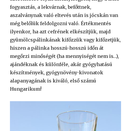
fogyasztás, a lekvárnak, befőttnek,
aszalványnak való eltevés után is jócskán van
még belőlük feldolgozni való. Értékmentés
ilyenkor, ha azt cefrének elkészítjük, majd
gyümölcspálinkának kifőzzük vagy kifőzetjük,
hiszen a pálinka hosszú-hosszú időn át
megőrzi minőségét (ha mennyiségét nem is…),
ajándéknak és különféle, akár gyógyhatású
készítmények, gyógynövény-kivonatok
alapanyagának is kiváló, első számú
Hungarikum!