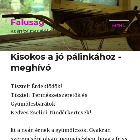
Faluság
MENÜ
Az ért/zelmes vidék
Kisokos a jó pálinkához -
meghívó
Tisztelt Érdeklődők!
Tisztelt Természetszeretők és
Gyümölcsbarátok!
Kedves Zselici Tündérkertesek!
Itt a nyár, érnek a gyümölcsök. Gyakran
szerencsére olyan mennyiségben, hogy a friss