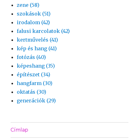
zene (58)
szokások (51)
irodalom (42)
falusi karcolatok (42)
kertművelés (41)
kép és hang (41)
fotózás (40)
képeshang (35)
építészet (34)
hangfarm (30)
oktatás (30)
generációk (29)
Címlap