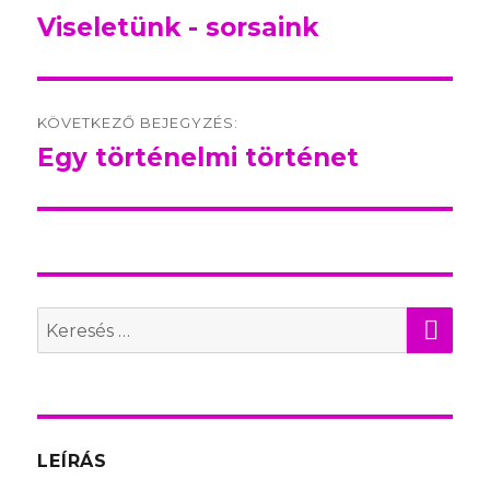
navigation
Viseletünk - sorsaink
Előző
bejegyzés:
KÖVETKEZŐ BEJEGYZÉS:
Egy történelmi történet
Következő
bejegyzés:
KER
Search
for:
LEÍRÁS