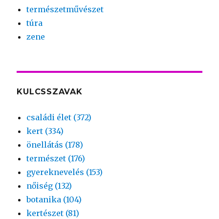
természetművészet
túra
zene
KULCSSZAVAK
családi élet (372)
kert (334)
önellátás (178)
természet (176)
gyereknevelés (153)
nőiség (132)
botanika (104)
kertészet (81)