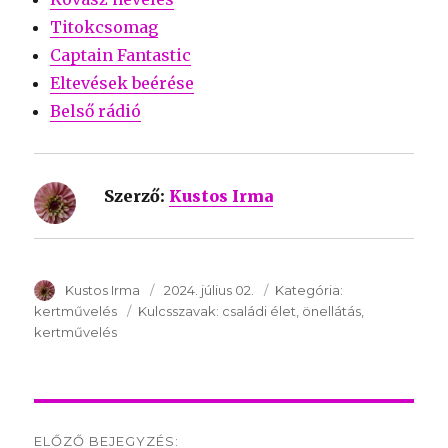
Titokcsomag
Captain Fantastic
Eltevések beérése
Belső rádió
Szerző:
Kustos Irma
SzerzÅ
Kustos Irma
Közzétéve:
2024. július 02.
Kategória:
Kategória:
kertművelés
Kulcsszavak:
Kulcsszavak:
családi élet
önellátás
kertművelés
Post
ELŐZŐ BEJEGYZÉS: