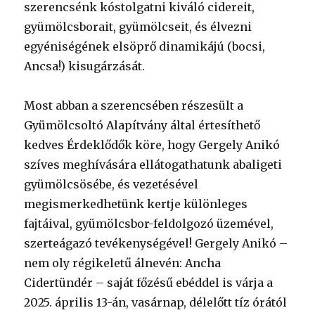
szerencsénk kóstolgatni kiváló cidereit,
gyümölcsborait, gyümölcseit, és élvezni
egyéniségének elsöprő dinamikájú (bocsi,
Ancsa!) kisugárzását.
Most abban a szerencsében részesült a
Gyümölcsoltó Alapítvány által értesíthető
kedves Érdeklődők köre, hogy Gergely Anikó
szíves meghívására ellátogathatunk abaligeti
gyümölcsösébe, és vezetésével
megismerkedhetünk kertje különleges
fajtáival, gyümölcsbor-feldolgozó üzemével,
szerteágazó tevékenységével! Gergely Anikó –
nem oly régikeletű álnevén: Ancha
Cidertündér – saját főzésű ebéddel is várja a
2025. április 13-án, vasárnap, délelőtt tíz órától