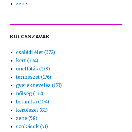
zene
KULCSSZAVAK
családi élet (372)
kert (334)
önellátás (178)
természet (176)
gyereknevelés (153)
nőiség (132)
botanika (104)
kertészet (81)
zene (58)
szokások (51)