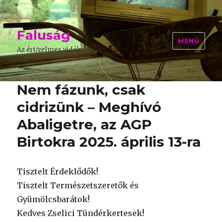
Faluság
MENÜ
Az ért/zelmes vidék
Nem fázunk, csak
cidrizünk – Meghívó
Abaligetre, az AGP
Birtokra 2025. április 13-ra
Tisztelt Érdeklődők!
Tisztelt Természetszeretők és
Gyümölcsbarátok!
Kedves Zselici Tündérkertesek!