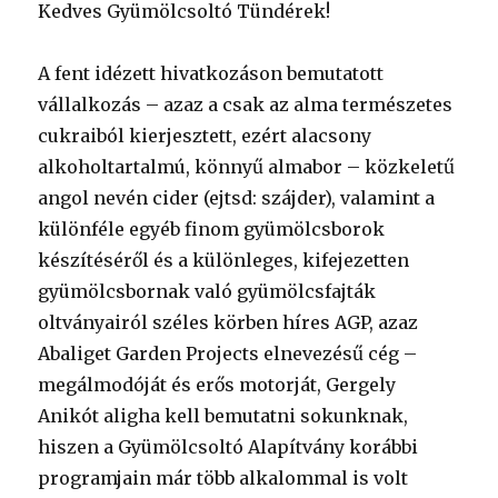
Kedves Gyümölcsoltó Tündérek!
A fent idézett hivatkozáson bemutatott
vállalkozás – azaz a csak az alma természetes
cukraiból kierjesztett, ezért alacsony
alkoholtartalmú, könnyű almabor – közkeletű
angol nevén cider (ejtsd: szájder), valamint a
különféle egyéb finom gyümölcsborok
készítéséről és a különleges, kifejezetten
gyümölcsbornak való gyümölcsfajták
oltványairól széles körben híres AGP, azaz
Abaliget Garden Projects elnevezésű cég –
megálmodóját és erős motorját, Gergely
Anikót aligha kell bemutatni sokunknak,
hiszen a Gyümölcsoltó Alapítvány korábbi
programjain már több alkalommal is volt