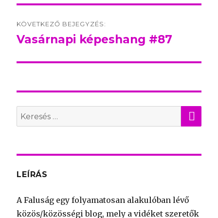
KÖVETKEZŐ BEJEGYZÉS:
Vasárnapi képeshang #87
Következő
bejegyzés:
KER
Search
for:
LEÍRÁS
A Faluság egy folyamatosan alakulóban lévő
közös/közösségi blog, mely a vidéket szeretők