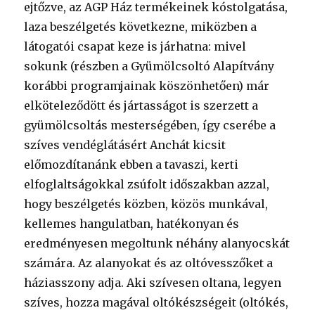
ejtőzve, az AGP Ház termékeinek kóstolgatása,
laza beszélgetés következne, miközben a
látogatói csapat keze is járhatna: mivel
sokunk (részben a Gyümölcsoltó Alapítvány
korábbi programjainak köszönhetően) már
elköteleződött és jártasságot is szerzett a
gyümölcsoltás mesterségében, így cserébe a
szíves vendéglátásért Anchát kicsit
előmozdítanánk ebben a tavaszi, kerti
elfoglaltságokkal zsúfolt időszakban azzal,
hogy beszélgetés közben, közös munkával,
kellemes hangulatban, hatékonyan és
eredményesen megoltunk néhány alanyocskát
számára. Az alanyokat és az oltóvesszőket a
háziasszony adja. Aki szívesen oltana, legyen
szíves, hozza magával oltókészségeit (oltókés,