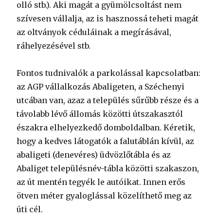
olló stb.). Aki magát a gyümölcsoltást nem
szívesen vállalja, az is hasznossá teheti magát
az oltványok céduláinak a megírásával,
ráhelyezésével stb.
Fontos tudnivalók a parkolással kapcsolatban:
az AGP vállalkozás Abaligeten, a Széchenyi
utcában van, azaz a település sűrűbb része és a
távolabb lévő állomás közötti útszakasztól
északra elhelyezkedő domboldalban. Kéretik,
hogy a kedves látogatók a falutáblán kívül, az
abaligeti (denevéres) üdvözlőtábla és az
Abaliget településnév-tábla közötti szakaszon,
az út mentén tegyék le autóikat. Innen erős
ötven méter gyaloglással közelíthető meg az
úti cél.