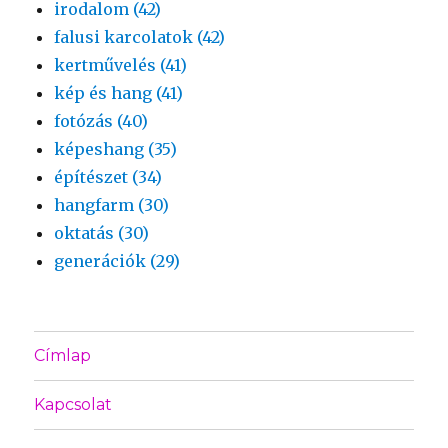
irodalom (42)
falusi karcolatok (42)
kertművelés (41)
kép és hang (41)
fotózás (40)
képeshang (35)
építészet (34)
hangfarm (30)
oktatás (30)
generációk (29)
Címlap
Kapcsolat