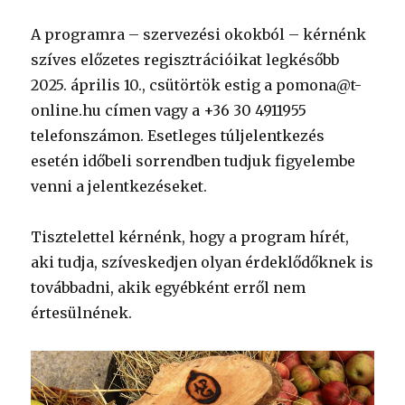
A programra – szervezési okokból – kérnénk
szíves előzetes regisztrációikat legkésőbb
2025. április 10., csütörtök estig a pomona@t-
online.hu címen vagy a +36 30 4911955
telefonszámon. Esetleges túljelentkezés
esetén időbeli sorrendben tudjuk figyelembe
venni a jelentkezéseket.
Tisztelettel kérnénk, hogy a program hírét,
aki tudja, szíveskedjen olyan érdeklődőknek is
továbbadni, akik egyébként erről nem
értesülnének.