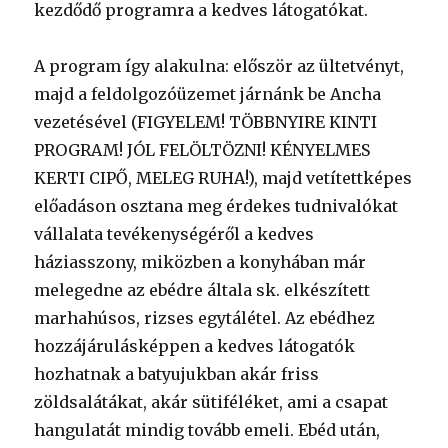
kezdődő programra a kedves látogatókat.
A program így alakulna: először az ültetvényt,
majd a feldolgozóüzemet járnánk be Ancha
vezetésével (FIGYELEM! TÖBBNYIRE KINTI
PROGRAM! JÓL FELÖLTÖZNI! KÉNYELMES
KERTI CIPŐ, MELEG RUHA!), majd vetítettképes
előadáson osztana meg érdekes tudnivalókat
vállalata tevékenységéről a kedves
háziasszony, miközben a konyhában már
melegedne az ebédre általa sk. elkészített
marhahúsos, rizses egytálétel. Az ebédhez
hozzájárulásképpen a kedves látogatók
hozhatnak a batyujukban akár friss
zöldsalátákat, akár sütiféléket, ami a csapat
hangulatát mindig tovább emeli. Ebéd után,