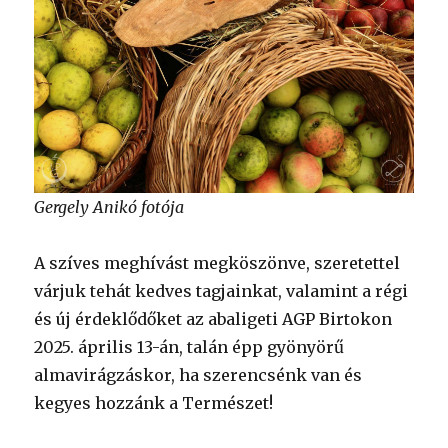
Gergely Anikó fotója
A szíves meghívást megköszönve, szeretettel
várjuk tehát kedves tagjainkat, valamint a régi
és új érdeklődőket az abaligeti AGP Birtokon
2025. április 13-án, talán épp gyönyörű
almavirágzáskor, ha szerencsénk van és
kegyes hozzánk a Természet!