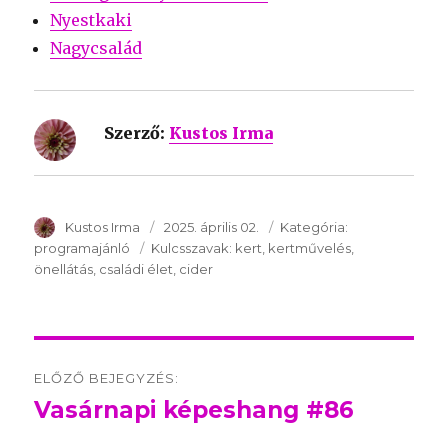
Nyestkaki
Nagycsalád
Szerző:
Kustos Irma
SzerzÅ
Kustos Irma
Közzétéve:
2025. április 02.
Kategória:
Kategória:
programajánló
Kulcsszavak:
Kulcsszavak:
kert
kertművelés
önellátás
családi élet
cider
Post
ELŐZŐ BEJEGYZÉS:
navigation
Vasárnapi képeshang #86
Előző
bejegyzés: