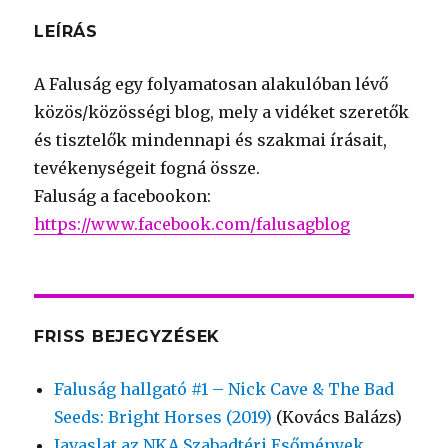
LEÍRÁS
A Faluság egy folyamatosan alakulóban lévő
közös/közösségi blog, mely a vidéket szeretők
és tisztelők mindennapi és szakmai írásait,
tevékenységeit fogná össze.
Faluság a facebookon:
https://www.facebook.com/falusagblog
FRISS BEJEGYZÉSEK
Faluság hallgató #1 – Nick Cave & The Bad
Seeds: Bright Horses (2019)
(Kovács Balázs)
Javaslat az NKA Szabadtéri Esőmények