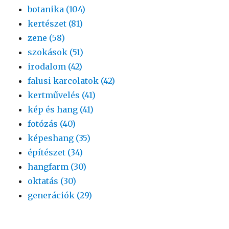
botanika (104)
kertészet (81)
zene (58)
szokások (51)
irodalom (42)
falusi karcolatok (42)
kertművelés (41)
kép és hang (41)
fotózás (40)
képeshang (35)
építészet (34)
hangfarm (30)
oktatás (30)
generációk (29)