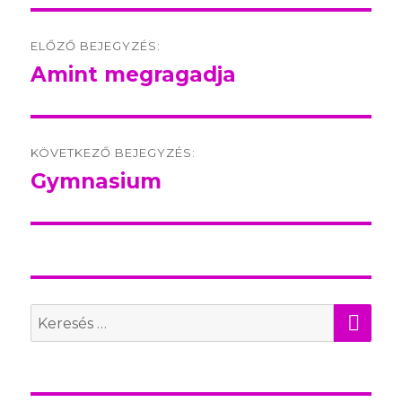
Post
ELŐZŐ BEJEGYZÉS:
navigation
Amint megragadja
Előző
bejegyzés:
KÖVETKEZŐ BEJEGYZÉS:
Gymnasium
Következő
bejegyzés:
KER
Search
for: