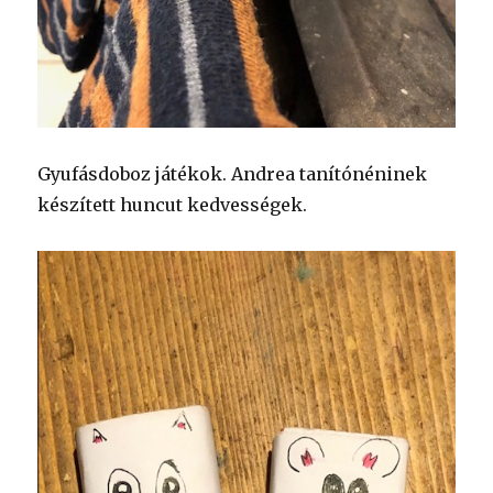
Gyufásdoboz játékok. Andrea tanítónéninek
készített huncut kedvességek.