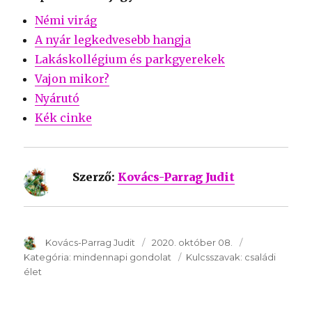
Némi virág
A nyár legkedvesebb hangja
Lakáskollégium és parkgyerekek
Vajon mikor?
Nyárutó
Kék cinke
Szerző:
Kovács-Parrag Judit
SzerzÅ
Kovács-Parrag Judit
Közzétéve:
2020. október 08.
Kategória:
Kategória:
mindennapi gondolat
Kulcsszavak:
Kulcsszavak:
családi
élet