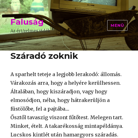
Faluság
MENÜ
Az ért/zelmes vidék
Száradó zoknik
A sparhelt teteje a legjobb lerakodó: állomás.
Várakozás arra, hogy a helyére kerülhessen.
Általában, hogy kiszáradjon, vagy hogy
elmosódjon, néha, hogy hátrakerüljön a
füstölőbe, fel a pajtába....
Ősztől tavaszig viszont fűtőtest. Melegen tart.
Minket, ételt. A takarékosság mintapéldánya.
Lucskos kintlét után hamargyors száradás.