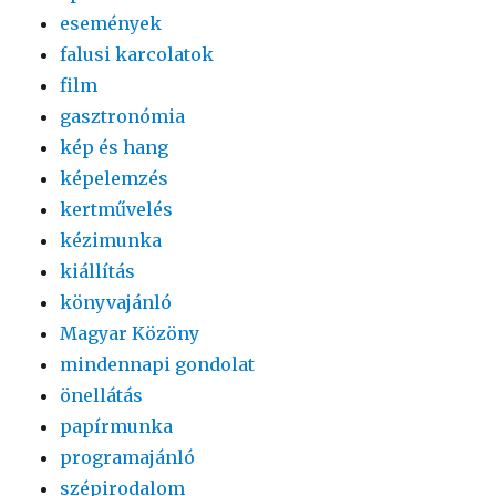
események
falusi karcolatok
film
gasztronómia
kép és hang
képelemzés
kertművelés
kézimunka
kiállítás
könyvajánló
Magyar Közöny
mindennapi gondolat
önellátás
papírmunka
programajánló
szépirodalom