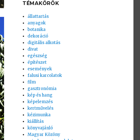
TÉMAKÖRÖK
állattartás
anyagok
botanika
dekoráció
digitális alkotás
divat
egészség
építészet
események
falusi karcolatok
film
gasztronómia
kép és hang
képelemzés
kertművelés
kézimunka
kiállítás
könyvajánló
Magyar Közöny