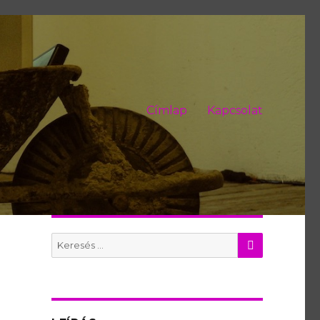
Címlap
Kapcsolat
KERES
Search
for: