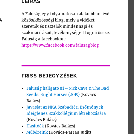
LEÍRÁS
A Faluság egy folyamatosan alakulóban lévő
,
közös/közösségi blog, mely a vidéket
szeretők és tisztelők mindennapi és
szakmai írásait, tevékenységeit fogná össze.
Faluság a facebookon:
https://www.facebook.com/falusagblog
FRISS BEJEGYZÉSEK
Faluság hallgató #1 – Nick Cave & The Bad
Seeds: Bright Horses (2019)
(Kovács
Balázs)
Javaslat az NKA Szabadtéri Esőmények
Ideiglenes Szakkollégium létrehozására
(Kovács Balázs)
Hasítóék
(Kovács Balázs)
Műbőreink
(Kovács-Parrag Judit)