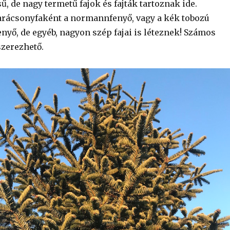
, de nagy termetű fajok és fajták tartoznak ide.
rácsonyfaként a normannfenyő, vagy a kék tobozú
nyő, de egyéb, nagyon szép fajai is léteznek! Számos
eszerezhető.