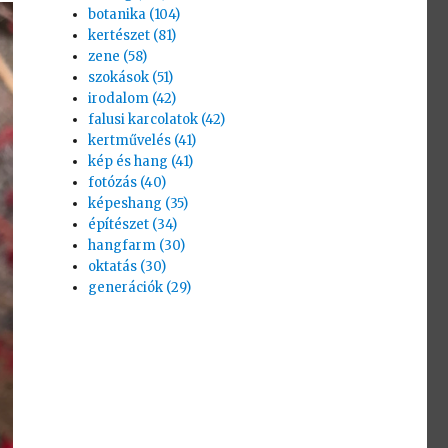
botanika (104)
kertészet (81)
zene (58)
szokások (51)
irodalom (42)
falusi karcolatok (42)
kertművelés (41)
kép és hang (41)
fotózás (40)
képeshang (35)
építészet (34)
hangfarm (30)
oktatás (30)
generációk (29)