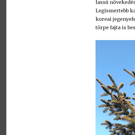
lassú növekedésű
Legismertebb ka
koreai jegenyefe
törpe fajta is b