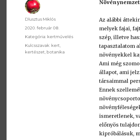
Növénynemzets
SzerzÅ
Dlusztus Miklós
Az alábbi áttek
Közzétéve:
2020. február 08.
melyek fajai, f
Kategória:
Kategória:
kertművelés
szép, illetve h
Kulcsszavak:
Kulcsszavak:
kert
tapasztalatom a
kertészet
botanika
növényekkel kap
Ami még szomorú
állapot, ami jel
társaimmal pers
Ennek szelleméb
növénycsoportok
növényféleségek
ismeretlenek, v
előnyös tulajdo
kipróbálásuk, m