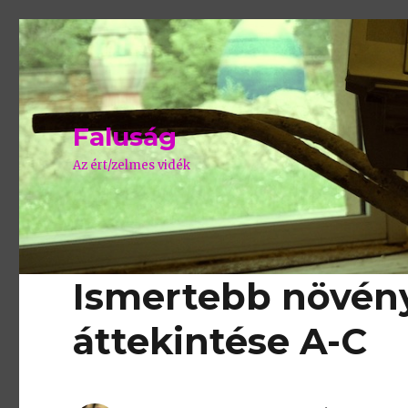
Faluság
Az ért/zelmes vidék
Ismertebb növé
áttekintése A-C