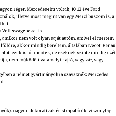
gyon régen Mercedeseim voltak, 10-12 éve Ford
ználok, illetve most megint van egy Merci buszom is, a
lett.
 Volkswageneket is.
k, amikor nem volt olyan saját autóm, amivel el mertem
lföldre, akkor mindig béreltem, általában Ivecot, Renau
catot, ezek is jól mentek, de ezeknek szinte mindig szét
nija, nem működött valamelyik ajtó, vagy zár, vagy
égében a német gyártmányokra szavaznék: Mercedes,
rd…
nyők): nagyon dekoratívak és strapabírók, viszonylag