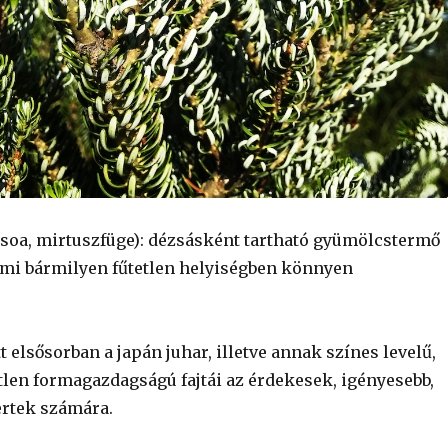
dzsoa, mirtuszfüge): dézsásként tartható gyümölcstermő
ami bármilyen fűtetlen helyiségben könnyen
tt elsősorban a japán juhar, illetve annak színes levelű,
tlen formagazdagságú fajtái az érdekesek, igényesebb,
rtek számára.