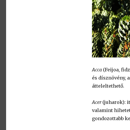
Acca
(Feijoa, fi
és dísznövény, 
átteleltethető.
Acer
(juharok): i
valamint hihete
gondozottabb ke