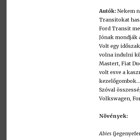
Autók:
Nekem na
Transitokat has
Ford Transit mel
Jónak mondják a
Volt egy idősza
volna indulni kü
Mastert, Fiat Du
volt esve a kasz
kezelőgombok…
Szóval összess
Volkswagen, Fo
Növények:
Abies
(jegenyefe