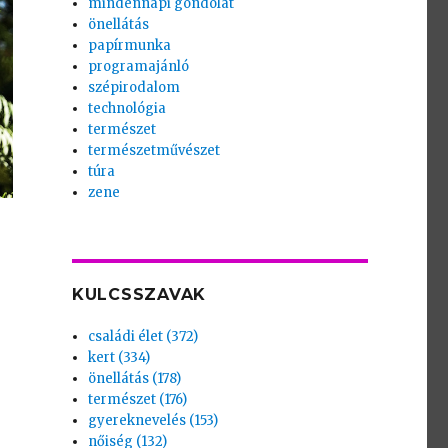
mindennapi gondolat
önellátás
papírmunka
programajánló
szépirodalom
technológia
természet
természetművészet
túra
zene
KULCSSZAVAK
családi élet (372)
kert (334)
önellátás (178)
természet (176)
gyereknevelés (153)
nőiség (132)