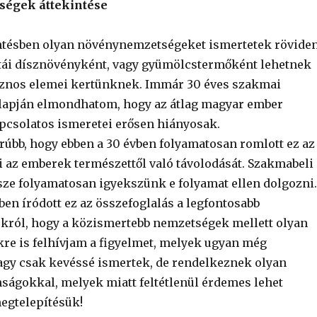
égek áttekintése
intésben olyan növénynemzetségeket ismertetek röviden
ajtái dísznövényként, vagy gyümölcstermőként lehetnek
asznos elemei kertünknek. Immár 30 éves szakmai
lapján elmondhatom, hogy az átlag magyar ember
csolatos ismeretei erősen hiányosak.
bb, hogy ebben a 30 évben folyamatosan romlott ez az
zi az emberek természettől való távolodását. Szakmabeli
ze folyamatosan igyekszünk e folyamat ellen dolgozni.
en íródott ez az összefoglalás a legfontosabb
ról, hogy a közismertebb nemzetségek mellett olyan
re is felhívjam a figyelmet, melyek ugyan még
agy csak kevéssé ismertek, de rendelkeznek olyan
nságokkal, melyek miatt feltétlenül érdemes lehet
egtelepítésük!